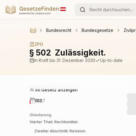
Bundesrecht
Bundesgesetze
Zivil
ZPO
§ 502
Zulässigkeit.
In Kraft
bis 31. Dezember 2030
Up-to-date
Im Gesetz anzeigen
RIS
Gliederung
Vierter Theil.
Rechtsmittel.
Zweiter Abschnitt.
Revision.