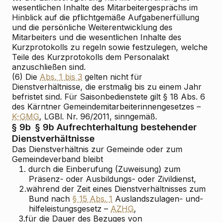
wesentlichen Inhalte des Mitarbeitergesprächs im
Hinblick auf die pflichtgemäße Aufgabenerfüllung
und die persönliche Weiterentwicklung des
Mitarbeiters und die wesentlichen Inhalte des
Kurzprotokolls zu regeln sowie festzulegen, welche
Teile des Kurzprotokolls dem Personalakt
anzuschließen sind.
(6) Die
Abs. 1 bis 3
gelten nicht für
Dienstverhältnisse, die erstmalig bis zu einem Jahr
befristet sind. Für Saisonbedienstete gilt § 18 Abs. 6
des Kärntner Gemeindemitarbeiterinnengesetzes –
K-GMG
, LGBl. Nr. 96/2011, sinngemäß.
§ 9b
§ 9b Aufrechterhaltung bestehender
Dienstverhältnisse
Das Dienstverhältnis zur Gemeinde oder zum
Gemeindeverband bleibt
1.
durch die Einberufung (Zuweisung) zum
Präsenz- oder Ausbildungs- oder Zivildienst,
2.
während der Zeit eines Dienstverhältnisses zum
Bund nach
§ 15 Abs. 1
Auslandszulagen- und
-
hilfeleistungsgesetz –
AZHG
,
3.
für die Dauer des Bezuges von