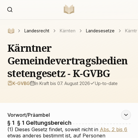
Landesrecht
Kärnten
Landesesetze
Kärnt
Kärntner
Gemeindevertragsbedien
stetengesetz - K-GVBG
K-GVBG
In Kraft
bis 07. August 2026
Up-to-date
Vorwort/Präambel
§ 1
§ 1
Geltungsbereich
(1) Dieses Gesetz findet, soweit nicht in
Abs. 2 bis 6
etwas anderes bestimmt ist, auf Personen