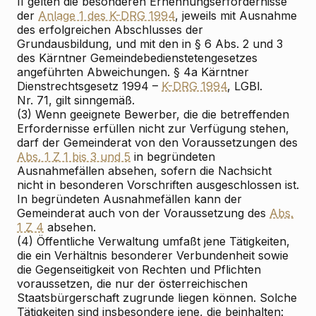
II gelten die besonderen Ernennungserfordernisse
der
Anlage 1 des K-DRG 1994
, jeweils mit Ausnahme
des erfolgreichen Abschlusses der
Grundausbildung, und mit den in § 6 Abs. 2 und 3
des Kärntner Gemeindebedienstetengesetzes
angeführten Abweichungen. § 4a Kärntner
Dienstrechtsgesetz 1994 –
K-DRG 1994
, LGBl.
Nr. 71, gilt sinngemäß.
(3) Wenn geeignete Bewerber, die die betreffenden
Erfordernisse erfüllen nicht zur Verfügung stehen,
darf der Gemeinderat von den Voraussetzungen des
Abs. 1 Z 1 bis 3 und 5
in begründeten
Ausnahmefällen absehen, sofern die Nachsicht
nicht in besonderen Vorschriften ausgeschlossen ist.
In begründeten Ausnahmefällen kann der
Gemeinderat auch von der Voraussetzung des
Abs.
1 Z 4
absehen.
(4) Öffentliche Verwaltung umfaßt jene Tätigkeiten,
die ein Verhältnis besonderer Verbundenheit sowie
die Gegenseitigkeit von Rechten und Pflichten
voraussetzen, die nur der österreichischen
Staatsbürgerschaft zugrunde liegen können. Solche
Tätigkeiten sind insbesondere jene, die beinhalten: