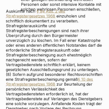
Personen oder sonst intensive Kontakte mit
solchen wehrlosen Personen einschließen,
Auskünfte nach
§ 9a Abs. 2 des
Strafregistergesetzes 1968
einzuholen und
schriftlich dokumentiert zu verarbeiten.
Strafregisterauskünfte und
Strafregisterbescheinigungen sind nach ihrer
Überprüfung durch den Bürgermeister
unverzüglich zu löschen. Im Fall einer Katastrophe
oder eines anderen öffentlichen Notstandes darf die
erforderliche Strafregisterauskunft oder
Strafregisterbescheinigung auch ehestmöglich
nachgereicht werden, sofern der
Vertragsbedienstete schriftlich erklärt, keinem
gesetzlichen Ausschließungsgrund zu unterliegen.
(8) Sofern aufgrund besonderer Rechtsvorschriften
eine Strafregisterbescheinigung gemäß
§ 10 des
Strafregistergesetzes 1968
zur Beurteilung der
persönlichen Verlässlichkeit des
Vertragsbediensteten erforderlich ist, hat der
Vertragsbedienstete auf Verlangen des Dienstgebers
eine solche vorzulegen. Anfallende Kosten trägt der
Dienstgeber nach Vorlage der Rechnung.