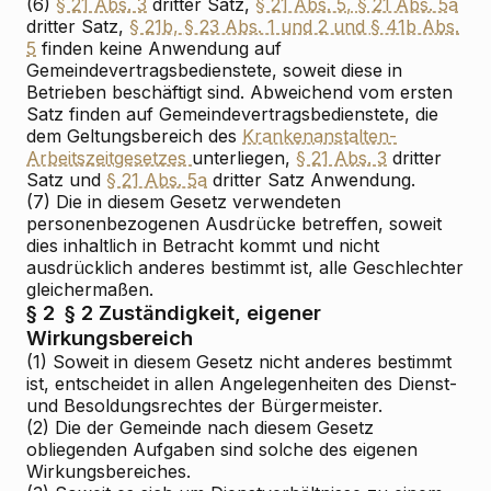
(6)
§ 21 Abs. 3
dritter Satz,
§ 21 Abs. 5, § 21 Abs. 5a
dritter Satz,
§ 21b, § 23 Abs. 1 und 2 und § 41b Abs.
5
finden keine Anwendung auf
Gemeindevertragsbedienstete, soweit diese in
Betrieben beschäftigt sind. Abweichend vom ersten
Satz finden auf Gemeindevertragsbedienstete, die
dem Geltungsbereich des
Krankenanstalten-
Arbeitszeitgesetzes
unterliegen,
§ 21 Abs. 3
dritter
Satz und
§ 21 Abs. 5a
dritter Satz Anwendung.
(7) Die in diesem Gesetz verwendeten
personenbezogenen Ausdrücke betreffen, soweit
dies inhaltlich in Betracht kommt und nicht
ausdrücklich anderes bestimmt ist, alle Geschlechter
gleichermaßen.
§ 2
§ 2 Zuständigkeit, eigener
Wirkungsbereich
(1) Soweit in diesem Gesetz nicht anderes bestimmt
ist, entscheidet in allen Angelegenheiten des Dienst-
und Besoldungsrechtes der Bürgermeister.
(2) Die der Gemeinde nach diesem Gesetz
obliegenden Aufgaben sind solche des eigenen
Wirkungsbereiches.