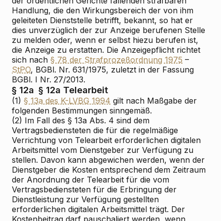
der ordentlichen Gerichte fallenden strafbaren
Handlung, die den Wirkungsbereich der von ihm
geleiteten Dienststelle betrifft, bekannt, so hat er
dies unverzüglich der zur Anzeige berufenen Stelle
zu melden oder, wenn er selbst hiezu berufen ist,
die Anzeige zu erstatten. Die Anzeigepflicht richtet
sich nach
§ 78 der Strafprozeßordnung 1975
–
StPO
, BGBl. Nr. 631/1975, zuletzt in der Fassung
BGBl. I Nr. 27/2013.
§ 12a
§ 12a Telearbeit
(1)
§ 13a des K-LVBG 1994
gilt nach Maßgabe der
folgenden Bestimmungen sinngemäß.
(2) Im Fall des § 13a Abs. 4 sind dem
Vertragsbediensteten die für die regelmäßige
Verrichtung von Telearbeit erforderlichen digitalen
Arbeitsmittel vom Dienstgeber zur Verfügung zu
stellen. Davon kann abgewichen werden, wenn der
Dienstgeber die Kosten entsprechend dem Zeitraum
der Anordnung der Telearbeit für die vom
Vertragsbediensteten für die Erbringung der
Dienstleistung zur Verfügung gestellten
erforderlichen digitalen Arbeitsmittel trägt. Der
Kostenbeitrag darf pauschaliert werden, wenn