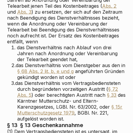
Telearbeit jenen Teil des Kostenbeitrages (
Abs. 2
und
Abs. 3
) zu ersetzen, der sich auf den Zeitraum
nach Beendigung des Dienstverhältnisses bezieht,
wenn die Anordnung oder Vereinbarung der
Telearbeit bei Beendigung des Dienstverhältnisses
noch aufrecht ist. Der Ersatz des Kostenbeitrages
entfällt, wenn
1.
das Dienstverhältnis nach Ablauf von drei
Jahren nach Anordnung oder Vereinbarung
der Telearbeit geendet hat,
2.
das Dienstverhältnis vom Dienstgeber aus den in
§ 68 Abs. 2 lit. b, e und g
angeführten Gründen
gekündigt worden ist oder
3.
das Dienstverhältnis vom Vertragsbediensteten
durch begründeten vorzeitigen Austritt (
§ 72
Abs. 5
) oder berechtigten Austritt nach
§ 33
des
Kärntner Mutterschutz- und Eltern-
Karenzgesetzes, LGBl. Nr. 63/2002, oder
§ 15r
Mutterschutzgesetz 1979
, BGBl. Nr. 221,
aufgelöst worden ist.
§ 13
§ 13 Geschenkannahme
(1) Dem Vertragsbediensteten ist es untersagt, im