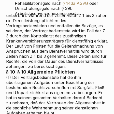
Rehabilitationsgeld nach
§ 143a ASVG
oder
Umschulungsgeld nach § 39b
Arbeitslosenversicherungsgesetz
unberührt. Während der Zeiten nach Z 1 bis 3 ruhen
die Dienstleistungspflichten des
Vertragsbediensteten und entfallen die Bezüge, es
sei denn, der Vertragsbedienstete wird im Fall der Z
3 durch den Kontrollarzt des zuständigen
Krankenversicherungsträgers für dienstfähig erklärt.
Der Lauf von Fristen für die Geltendmachung von
Ansprüchen aus dem Dienstverhältnis wird durch
Zeiten nach
Z 1 bis 3 gehemmt. Diese Zeiten sind für
Rechte, die von der Dauer des Dienstverhältnisses
abhängen, zu berücksichtigen.
§ 10
§ 10
Allgemeine Pflichten
(1) Der Vertragsbedienstete hat die ihm
übertragenen Aufgaben unter Beachtung der
bestehenden Rechtsvorschriften mit Sorgfalt, Fleiß
und Unparteilichkeit aus eigenem zu besorgen. Er
hat in seinem gesamten Verhalten darauf Bedacht
zu nehmen, daß das Vertrauen der Allgemeinheit in
die sachliche Wahrnehmung seiner dienstlichen
Aufgaben erhalten bleibt.