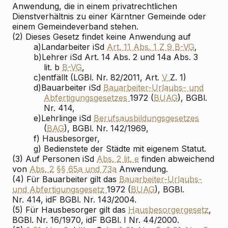
Anwendung, die in einem privatrechtlichen
Dienstverhältnis zu einer Kärntner Gemeinde oder
einem Gemeindeverband stehen.
(2) Dieses Gesetz findet keine Anwendung auf
a)
Landarbeiter iSd
Art. 11 Abs. 1 Z 9 B-VG
,
b)
Lehrer iSd Art. 14 Abs. 2 und 14a Abs. 3
lit. b
B-VG
,
c)
entfällt (LGBl. Nr. 82/2011, Art.
V
Z. 1)
d)
Bauarbeiter iSd
Bauarbeiter-Urlaubs- und
Abfertigungsgesetzes
1972 (
BUAG
), BGBl.
Nr. 414,
e)
Lehrlinge iSd
Berufsausbildungsgesetzes
(
BAG
), BGBl. Nr. 142/1969,
f)
Hausbesorger,
g)
Bedienstete der Städte mit eigenem Statut.
(3) Auf Personen iSd
Abs. 2 lit. e
finden abweichend
von
Abs. 2
§§ 65a und 73a
Anwendung.
(4) Für Bauarbeiter gilt das
Bauarbeiter-Urlaubs-
und Abfertigungsgesetz
1972 (
BUAG
), BGBl.
Nr. 414, idF BGBl. Nr. 143/2004.
(5) Für Hausbesorger gilt das
Hausbesorgergesetz
,
BGBl. Nr. 16/1970, idF BGBl. I Nr. 44/2000.