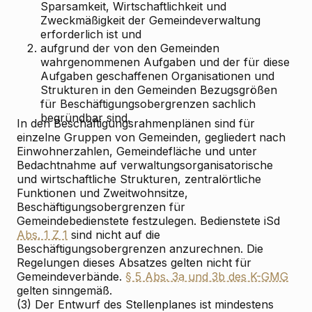
Sparsamkeit, Wirtschaftlichkeit und
Zweckmäßigkeit der Gemeindeverwaltung
erforderlich ist und
2.
aufgrund der von den Gemeinden
wahrgenommenen Aufgaben und der für diese
Aufgaben geschaffenen Organisationen und
Strukturen in den Gemeinden Bezugsgrößen
für Beschäftigungsobergrenzen sachlich
begründbar sind.
In den Beschäftigungsrahmenplänen sind für
einzelne Gruppen von Gemeinden, gegliedert nach
Einwohnerzahlen, Gemeindefläche und unter
Bedachtnahme auf verwaltungsorganisatorische
und wirtschaftliche Strukturen, zentralörtliche
Funktionen und Zweitwohnsitze,
Beschäftigungsobergrenzen für
Gemeindebedienstete festzulegen. Bedienstete iSd
Abs. 1 Z 1
sind nicht auf die
Beschäftigungsobergrenzen anzurechnen. Die
Regelungen dieses Absatzes gelten nicht für
Gemeindeverbände.
§ 5 Abs. 3a und 3b des K-GMG
gelten sinngemäß.
(3) Der Entwurf des Stellenplanes ist mindestens