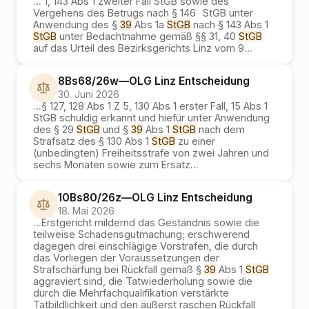
…
1, 143 Abs 1 zweiter Fall StGB sowie des
Vergehens des Betrugs nach § 146 StGB unter
Anwendung des §
39
Abs 1a
StGB
nach § 143 Abs 1
StGB
unter Bedachtnahme gemäß §§ 31, 40
StGB
auf das Urteil des Bezirksgerichts Linz vom 9
…
8Bs68/26w
—
OLG Linz
Entscheidung
30. Juni 2026
…
§ 127, 128 Abs 1 Z 5, 130 Abs 1 erster Fall, 15 Abs 1
StGB schuldig erkannt und hiefür unter Anwendung
des § 29
StGB
und §
39
Abs 1
StGB
nach dem
Strafsatz des § 130 Abs 1
StGB
zu einer
(unbedingten) Freiheitsstrafe von zwei Jahren und
sechs Monaten sowie zum Ersatz
…
10Bs80/26z
—
OLG Linz
Entscheidung
18. Mai 2026
…
Erstgericht mildernd das Geständnis sowie die
teilweise Schadensgutmachung; erschwerend
dagegen drei einschlägige Vorstrafen, die durch
das Vorliegen der Voraussetzungen der
Strafschärfung bei Rückfall gemäß §
39
Abs 1
StGB
aggraviert sind, die Tatwiederholung sowie die
durch die Mehrfachqualifikation verstärkte
Tatbildlichkeit und den äußerst raschen Rückfall