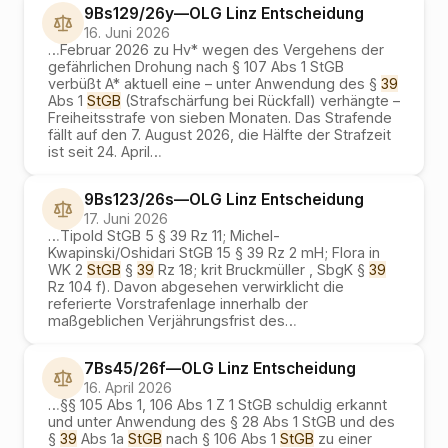
9Bs129/26y
—
OLG Linz
Entscheidung
16. Juni 2026
…
Februar 2026 zu Hv* wegen des Vergehens der
gefährlichen Drohung nach § 107 Abs 1 StGB
verbüßt A* aktuell eine – unter Anwendung des §
39
Abs 1
StGB
(Strafschärfung bei Rückfall) verhängte –
Freiheitsstrafe von sieben Monaten. Das Strafende
fällt auf den 7. August 2026, die Hälfte der Strafzeit
ist seit 24. April
…
9Bs123/26s
—
OLG Linz
Entscheidung
17. Juni 2026
…
Tipold StGB 5 § 39 Rz 11; Michel-
Kwapinski/Oshidari StGB 15 § 39 Rz 2 mH; Flora in
WK 2
StGB
§
39
Rz 18; krit Bruckmüller , SbgK §
39
Rz 104 f). Davon abgesehen verwirklicht die
referierte Vorstrafenlage innerhalb der
maßgeblichen Verjährungsfrist des
…
7Bs45/26f
—
OLG Linz
Entscheidung
16. April 2026
…
§§ 105 Abs 1, 106 Abs 1 Z 1 StGB schuldig erkannt
und unter Anwendung des § 28 Abs 1 StGB und des
§
39
Abs 1a
StGB
nach § 106 Abs 1
StGB
zu einer