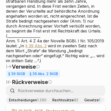
strafbaren Handlung mehr als zehn Jahre,
vergangen sind. In diese Frist werden Zeiten, in
denen der Verurteilte auf behördliche Anordnung
angehalten worden ist, nicht eingerechnet. Ist die
Strafe bedingt nachgesehen oder
(Anm. 1)
nur
durch Anrechnung einer Vorhaft verbüßt worden,
so beginnt die Frist erst mit Rechtskraft des Urteils.
(___________________
Anm. 1: Art. 4 Z 4a der Novelle BGBl. I Nr. 105/2019
lautet: „In
§ 39 Abs. 2
wird im zweiten Satz nach
dem Wort „Strafe“ die Wendung „bedingt
nachgesehen oder“ eingefügt.“ Richtig wäre: „... wird
im dritten Satz ...“.)
Verweise
§ 39 StGB
§ 39 Abs. 2 StGB
Rückverweise
Entscheidungen
1.260
Rechtssätze
82
Gesetze
1