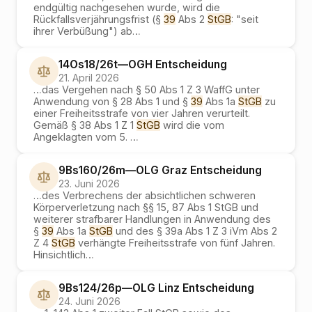
endgültig nachgesehen wurde, wird die
Rückfallsverjährungsfrist (§
39
Abs 2
StGB
: "seit
ihrer Verbüßung") ab
…
14Os18/26t
—
OGH
Entscheidung
21. April 2026
…
das Vergehen nach § 50 Abs 1 Z 3 WaffG unter
Anwendung von § 28 Abs 1 und §
39
Abs 1a
StGB
zu
einer Freiheitsstrafe von vier Jahren verurteilt.
Gemäß § 38 Abs 1 Z 1
StGB
wird die vom
Angeklagten vom 5.
…
9Bs160/26m
—
OLG Graz
Entscheidung
23. Juni 2026
…
des Verbrechens der absichtlichen schweren
Körperverletzung nach §§ 15, 87 Abs 1 StGB und
weiterer strafbarer Handlungen in Anwendung des
§
39
Abs 1a
StGB
und des § 39a Abs 1 Z 3 iVm Abs 2
Z 4
StGB
verhängte Freiheitsstrafe von fünf Jahren.
Hinsichtlich
…
9Bs124/26p
—
OLG Linz
Entscheidung
24. Juni 2026