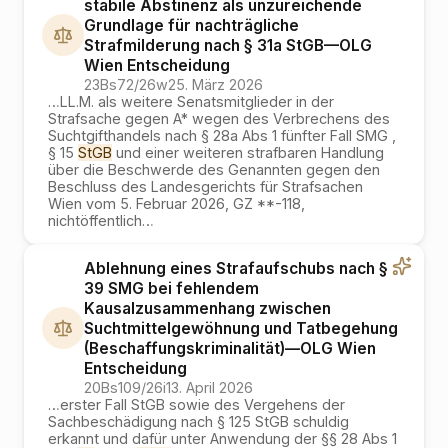
stabile Abstinenz als unzureichende
Grundlage für nachträgliche
Strafmilderung nach § 31a StGB
—
OLG
Wien
Entscheidung
23Bs72/26w
25. März 2026
…
LL.M. als weitere Senatsmitglieder in der
Strafsache gegen A* wegen des Verbrechens des
Suchtgifthandels nach § 28a Abs 1 fünfter Fall SMG ,
§ 15
StGB
und einer weiteren strafbaren Handlung
über die Beschwerde des Genannten gegen den
Beschluss des Landesgerichts für Strafsachen
Wien vom 5. Februar 2026, GZ **-118,
nichtöffentlich
…
Ablehnung eines Strafaufschubs nach §
39 SMG bei fehlendem
Kausalzusammenhang zwischen
Suchtmittelgewöhnung und Tatbegehung
(Beschaffungskriminalität)
—
OLG Wien
Entscheidung
20Bs109/26i
13. April 2026
…
erster Fall StGB sowie des Vergehens der
Sachbeschädigung nach § 125 StGB schuldig
erkannt und dafür unter Anwendung der §§ 28 Abs 1