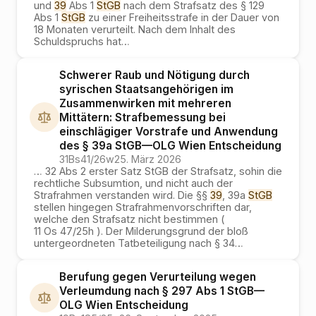
und
39
Abs 1
StGB
nach dem Strafsatz des § 129
Abs 1
StGB
zu einer Freiheitsstrafe in der Dauer von
18 Monaten verurteilt. Nach dem Inhalt des
Schuldspruchs hat
…
Schwerer Raub und Nötigung durch
syrischen Staatsangehörigen im
Zusammenwirken mit mehreren
Mittätern: Strafbemessung bei
einschlägiger Vorstrafe und Anwendung
des § 39a StGB
—
OLG Wien
Entscheidung
31Bs41/26w
25. März 2026
…
32 Abs 2 erster Satz StGB der Strafsatz, sohin die
rechtliche Subsumtion, und nicht auch der
Strafrahmen verstanden wird. Die §§
39
, 39a
StGB
stellen hingegen Strafrahmenvorschriften dar,
welche den Strafsatz nicht bestimmen (
11 Os 47/25h ). Der Milderungsgrund der bloß
untergeordneten Tatbeteiligung nach § 34
…
Berufung gegen Verurteilung wegen
Verleumdung nach § 297 Abs 1 StGB
—
OLG Wien
Entscheidung