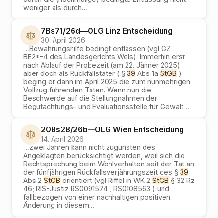
weniger als durch
…
7Bs71/26d
—
OLG Linz
Entscheidung
30. April 2026
…
Bewährungshilfe bedingt entlassen (vgl GZ
BE2*-4 des Landesgerichts Wels). Immerhin erst
nach Ablauf der Probezeit (am 22. Jänner 2025)
aber doch als Rückfallstäter ( §
39
Abs 1a
StGB
)
beging er dann im April 2025 die zum nunmehrigen
Vollzug führenden Taten. Wenn nun die
Beschwerde auf die Stellungnahmen der
Begutachtungs- und Evaluationsstelle für Gewalt
…
20Bs28/26b
—
OLG Wien
Entscheidung
14. April 2026
…
zwei Jahren kann nicht zugunsten des
Angeklagten berücksichtigt werden, weil sich die
Rechtsprechung beim Wohlverhalten seit der Tat an
der fünfjährigen Rückfallsverjährungszeit des §
39
Abs 2
StGB
orientiert (vgl Riffel in WK 2
StGB
§ 32 Rz
46; RIS-Justiz RS0091574 , RS0108563 ) und
fallbezogen von einer nachhaltigen positiven
Änderung in diesem
…