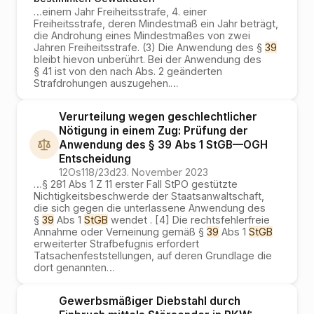
…
einem Jahr Freiheitsstrafe, 4. einer
Freiheitsstrafe, deren Mindestmaß ein Jahr beträgt,
die Androhung eines Mindestmaßes von zwei
Jahren Freiheitsstrafe. (3) Die Anwendung des §
39
bleibt hievon unberührt. Bei der Anwendung des
§ 41 ist von den nach Abs. 2 geänderten
Strafdrohungen auszugehen.
…
Verurteilung wegen geschlechtlicher
Nötigung in einem Zug: Prüfung der
Anwendung des § 39 Abs 1 StGB
—
OGH
Entscheidung
12Os118/23d
23. November 2023
…
§ 281 Abs 1 Z 11 erster Fall StPO gestützte
Nichtigkeitsbeschwerde der Staatsanwaltschaft,
die sich gegen die unterlassene Anwendung des
§
39
Abs 1
StGB
wendet . [4] Die rechtsfehlerfreie
Annahme oder Verneinung gemäß §
39
Abs 1
StGB
erweiterter Strafbefugnis erfordert
Tatsachenfeststellungen, auf deren Grundlage die
dort genannten
…
Gewerbsmäßiger Diebstahl durch