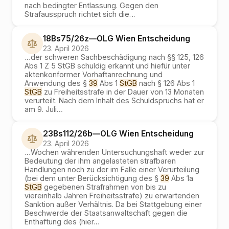
nach bedingter Entlassung. Gegen den
Strafausspruch richtet sich die
…
18Bs75/26z
—
OLG Wien
Entscheidung
23. April 2026
…
der schweren Sachbeschädigung nach §§ 125, 126
Abs 1 Z 5 StGB schuldig erkannt und hiefür unter
aktenkonformer Vorhaftanrechnung und
Anwendung des §
39
Abs 1
StGB
nach § 126 Abs 1
StGB
zu Freiheitsstrafe in der Dauer von 13 Monaten
verurteilt. Nach dem Inhalt des Schuldspruchs hat er
am 9. Juli
…
23Bs112/26b
—
OLG Wien
Entscheidung
23. April 2026
…
Wochen währenden Untersuchungshaft weder zur
Bedeutung der ihm angelasteten strafbaren
Handlungen noch zu der im Falle einer Verurteilung
(bei dem unter Berücksichtigung des §
39
Abs 1a
StGB
gegebenen Strafrahmen von bis zu
viereinhalb Jahren Freiheitsstrafe) zu erwartenden
Sanktion außer Verhältnis. Da bei Stattgebung einer
Beschwerde der Staatsanwaltschaft gegen die
Enthaftung des (hier
…