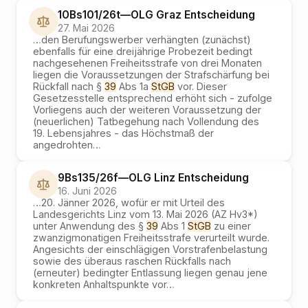
10Bs101/26t
—
OLG Graz
Entscheidung
27. Mai 2026
…
den Berufungswerber verhängten (zunächst)
ebenfalls für eine dreijährige Probezeit bedingt
nachgesehenen Freiheitsstrafe von drei Monaten
liegen die Voraussetzungen der Strafschärfung bei
Rückfall nach §
39
Abs 1a
StGB
vor. Dieser
Gesetzesstelle entsprechend erhöht sich - zufolge
Vorliegens auch der weiteren Voraussetzung der
(neuerlichen) Tatbegehung nach Vollendung des
19. Lebensjahres - das Höchstmaß der
angedrohten
…
9Bs135/26f
—
OLG Linz
Entscheidung
16. Juni 2026
…
20. Jänner 2026, wofür er mit Urteil des
Landesgerichts Linz vom 13. Mai 2026 (AZ Hv3*)
unter Anwendung des §
39
Abs 1
StGB
zu einer
zwanzigmonatigen Freiheitsstrafe verurteilt wurde.
Angesichts der einschlägigen Vorstrafenbelastung
sowie des überaus raschen Rückfalls nach
(erneuter) bedingter Entlassung liegen genau jene
konkreten Anhaltspunkte vor
…