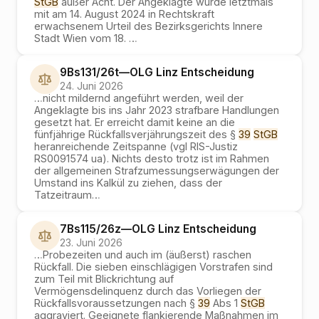
StGB
außer Acht. Der Angeklagte wurde letztmals
mit am 14. August 2024 in Rechtskraft
erwachsenem Urteil des Bezirksgerichts Innere
Stadt Wien vom 18.
…
9Bs131/26t
—
OLG Linz
Entscheidung
24. Juni 2026
…
nicht mildernd angeführt werden, weil der
Angeklagte bis ins Jahr 2023 strafbare Handlungen
gesetzt hat. Er erreicht damit keine an die
fünfjährige Rückfallsverjährungszeit des §
39
StGB
heranreichende Zeitspanne (vgl RIS-Justiz
RS0091574 ua). Nichts desto trotz ist im Rahmen
der allgemeinen Strafzumessungserwägungen der
Umstand ins Kalkül zu ziehen, dass der
Tatzeitraum
…
7Bs115/26z
—
OLG Linz
Entscheidung
23. Juni 2026
…
Probezeiten und auch im (äußerst) raschen
Rückfall. Die sieben einschlägigen Vorstrafen sind
zum Teil mit Blickrichtung auf
Vermögensdelinquenz durch das Vorliegen der
Rückfallsvoraussetzungen nach §
39
Abs 1
StGB
aggraviert. Geeignete flankierende Maßnahmen im