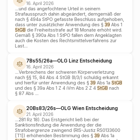
16. April 2026
…
und das angefochtene Urteil in seinem
Strafausspruch dahin abgeändert, demgemäß der
nach § 494a StPO gefasste Beschluss aufgehoben,
dass unter zusätzlicher Anwendung des §
39
Abs 1
StGB
die Freiheitsstrafe auf 18 Monate erhöht wird.
Gemäß § 390a Abs 1 StPO fallen dem Angeklagten
auch die Kosten des Rechtsmittelverfahrens zur
Last
…
7Bs55/26a
—
OLG Linz
Entscheidung
16. April 2026
…
Verbrechens der schweren Körperverletzung
nach §§ 15, 84 Abs 4 StGB (II/3/) schuldig erkannt
und hierfür unter Anwendung des §
39
Abs 1a
StGB
und des § 39a Abs 1 Z 4 iVm Abs 2 Z 4
StGB
nach
§ 87 Abs
…
20Bs83/26s
—
OLG Wien
Entscheidung
21. April 2026
…
281 Rz 18). Das Erstgericht ließ bei der
Sanktionsfindung die Anwendung der die
Strafobergrenze zwingend (RIS-Justiz RS0133600
[T1]) erhöhenden Bestimmung des §
39
Abs 1a