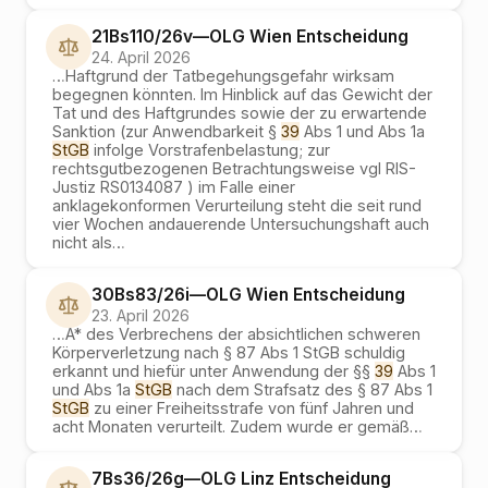
21Bs110/26v
—
OLG Wien
Entscheidung
24. April 2026
…
Haftgrund der Tatbegehungsgefahr wirksam
begegnen könnten. Im Hinblick auf das Gewicht der
Tat und des Haftgrundes sowie der zu erwartende
Sanktion (zur Anwendbarkeit §
39
Abs 1 und Abs 1a
StGB
infolge Vorstrafenbelastung; zur
rechtsgutbezogenen Betrachtungsweise vgl RIS-
Justiz RS0134087 ) im Falle einer
anklagekonformen Verurteilung steht die seit rund
vier Wochen andauerende Untersuchungshaft auch
nicht als
…
30Bs83/26i
—
OLG Wien
Entscheidung
23. April 2026
…
A* des Verbrechens der absichtlichen schweren
Körperverletzung nach § 87 Abs 1 StGB schuldig
erkannt und hiefür unter Anwendung der §§
39
Abs 1
und Abs 1a
StGB
nach dem Strafsatz des § 87 Abs 1
StGB
zu einer Freiheitsstrafe von fünf Jahren und
acht Monaten verurteilt. Zudem wurde er gemäß
…
7Bs36/26g
—
OLG Linz
Entscheidung