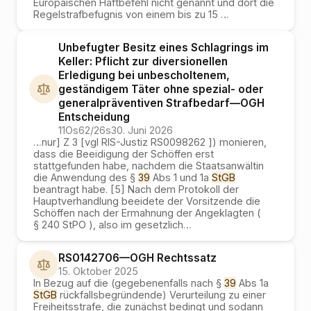
Europäischen Haftbefehl nicht genannt und dort die
Regelstrafbefugnis von einem bis zu 15
…
Unbefugter Besitz eines Schlagrings im
Keller: Pflicht zur diversionellen
Erledigung bei unbescholtenem,
geständigem Täter ohne spezial- oder
generalpräventiven Strafbedarf
—
OGH
Entscheidung
11Os62/26s
30. Juni 2026
…
nur] Z 3 [vgl RIS-Justiz RS0098262 ]) monieren,
dass die Beeidigung der Schöffen erst
stattgefunden habe, nachdem die Staatsanwältin
die Anwendung des §
39
Abs 1 und 1a
StGB
beantragt habe. [5] Nach dem Protokoll der
Hauptverhandlung beeidete der Vorsitzende die
Schöffen nach der Ermahnung der Angeklagten (
§ 240 StPO ), also im gesetzlich
…
RS0142706
—
OGH
Rechtssatz
15. Oktober 2025
In Bezug auf die (gegebenenfalls nach §
39
Abs 1a
StGB
rückfallsbegründende) Verurteilung zu einer
Freiheitsstrafe, die zunächst bedingt und sodann