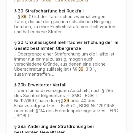
§ 39 StGB ·
StGB ·
Strafgesetzbuch
§ 39
Strafschärfung bei Rückfall
…
§
39
. (1) Ist der Täter schon zweimal wegen
Taten, die auf der gleichen schädlichen Neigung
beruhen, zu einer Freiheitsstrafe verurteilt worden
und hat er diese Strafen
…
§ 30
Unzulässigkeit mehrfacher Erhöhung der im
Gesetz bestimmten Obergrenze
…
Obergrenze einer Strafdrohung um die Hälfte ist
immer nur einmal zulässig, mögen auch
verschiedene Gründe, aus denen eine solche
Überschreitung zulässig ist ( §§
39
, 313 ),
zusammentreffen.
…
§ 20b
Erweiterter Verfall
…
dem fünfundzwanzigsten Abschnitt, nach § 28a
des Suchtmittelgesetzes – SMG , BGBl. I
Nr. 112/1997, nach den §§
39
oder 40 des
Finanzstrafgesetzes – FinStrG , BGBl. Nr. 129/1958,
oder nach § 114 des Fremdenpolizeigesetzes – FPG
, BGBl. I
…
§ 39a
Änderung der Strafdrohung bei
bestimmten Gewalttaten