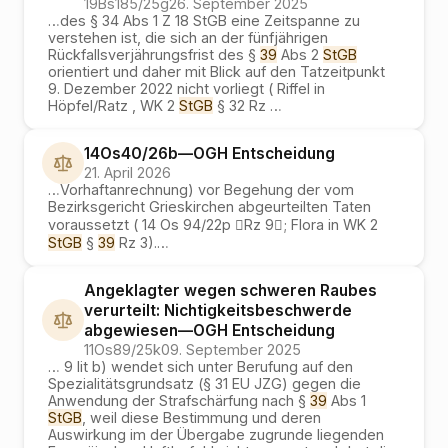
19Bs185/25g
26. September 2025
…
des § 34 Abs 1 Z 18 StGB eine Zeitspanne zu
verstehen ist, die sich an der fünfjährigen
Rückfallsverjährungsfrist des §
39
Abs 2
StGB
orientiert und daher mit Blick auf den Tatzeitpunkt
9. Dezember 2022 nicht vorliegt ( Riffel in
Höpfel/Ratz , WK 2
StGB
§ 32 Rz
…
14Os40/26b
—
OGH
Entscheidung
21. April 2026
…
Vorhaftanrechnung) vor Begehung der vom
Bezirksgericht Grieskirchen abgeurteilten Taten
voraussetzt ( 14 Os 94/22p Rz 9; Flora in WK 2
StGB
§
39
Rz 3).
…
Angeklagter wegen schweren Raubes
verurteilt: Nichtigkeitsbeschwerde
abgewiesen
—
OGH
Entscheidung
11Os89/25k
09. September 2025
…
9 lit b) wendet sich unter Berufung auf den
Spezialitätsgrundsatz (§ 31 EU JZG) gegen die
Anwendung der Strafschärfung nach §
39
Abs 1
StGB
, weil diese Bestimmung und deren
Auswirkung im der Übergabe zugrunde liegenden