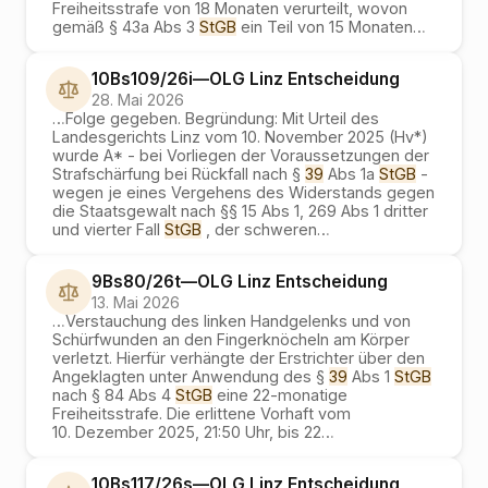
Freiheitsstrafe von 18 Monaten verurteilt, wovon
gemäß § 43a Abs 3
StGB
ein Teil von 15 Monaten
…
10Bs109/26i
—
OLG Linz
Entscheidung
28. Mai 2026
…
Folge gegeben. Begründung: Mit Urteil des
Landesgerichts Linz vom 10. November 2025 (Hv*)
wurde A* - bei Vorliegen der Voraussetzungen der
Strafschärfung bei Rückfall nach §
39
Abs 1a
StGB
-
wegen je eines Vergehens des Widerstands gegen
die Staatsgewalt nach §§ 15 Abs 1, 269 Abs 1 dritter
und vierter Fall
StGB
, der schweren
…
9Bs80/26t
—
OLG Linz
Entscheidung
13. Mai 2026
…
Verstauchung des linken Handgelenks und von
Schürfwunden an den Fingerknöcheln am Körper
verletzt. Hierfür verhängte der Erstrichter über den
Angeklagten unter Anwendung des §
39
Abs 1
StGB
nach § 84 Abs 4
StGB
eine 22-monatige
Freiheitsstrafe. Die erlittene Vorhaft vom
10. Dezember 2025, 21:50 Uhr, bis 22
…
10Bs117/26s
—
OLG Linz
Entscheidung