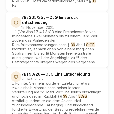
RS0122195 ; Matzka/Zeder/Rüdisser , SMG ³ §
39
Rz
…
7Bs305/25y
—
OLG Innsbruck
Entscheidung
13. November 2025
…
1 (iVm Abs 1 Z 4 ) StGB eine Freiheitsstrafe von
mindestens zwei Monaten bis zu einem Jahr. Weil
zudem das Vorliegen der
Rückfallsvoraussetzungen nach §
39
Abs 1
StGB
indiziert ist, ist nach oben von einem möglichen
Strafrahmen bis zu 18 Monaten Freiheitsstrafe
auszugehen, weil der Angeklagte zu ** des
Bezirksgerichts Bregenz wegen des Vergehens
…
7Bs93/26i
—
OLG Linz
Entscheidung
20. Mai 2026
…
konnte. Vielmehr wurde er zuletzt nur etwa
zweieinhalb Monate nach seiner letzten
Verurteilung am 24. März 2025 neuerlich einschlägig
und noch dazu im Rückfall ( §
39
Abs 1
StGB
)
straffällig, indem er die dem Anlassurteil
zugrundeliegende Tat beging. Eine hinreichend
fundierte Erwartung, der Beschwerdeführer werde
durch die (nochmalige) bedingte Entlassung nicht