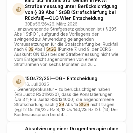
Einbruch mittels Störsender in PKW:
Strafbemessung unter Berücksichtigung
von § 39 Abs 1 StGB (Strafschärfung bei
Rückfall)
—
OLG Wien
Entscheidung
30Bs56/26v
26. März 2026
…
anzuwendende Strafgesetz gebunden ist ( § 295
Abs 1 StPO ), aufgrund des Vorliegens der
zwingend zur Anwendung gelangenden
Voraussetzungen für die Strafschärfung bei Rückfall
nach §
39
Abs 1
StGB
(Punkte 7. und 9. der ECRIS-
Auskunft ON 12.2) bei der Strafbemessung nicht wie
vom Erstgericht angenommen von einem
Strafrahmen von sechs Monaten bis zu
…
15Os72/25i
—
OGH
Entscheidung
16. Juli 2025
…
Generalprokuratur – zu berücksichtigen haben
(RIS Justiz RS0119220), dass die Konstatierungen
(US 3 f; RIS Justiz RS0134000) die angenommene
Strafschärfung nach §
39
Abs 1a
StGB
nicht tragen
(vgl 12 Os 119/22z Rz 8; 12 Os 140/23i Rz 12). [13] Der
Kostenausspruch beruht
…
Absolvierung einer Drogentherapie ohne