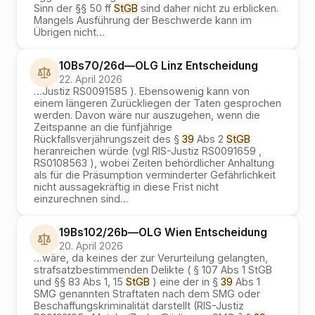
Sinn der §§ 50 ff
StGB
sind daher nicht zu erblicken.
Mangels Ausführung der Beschwerde kann im
Übrigen nicht
…
10Bs70/26d
—
OLG Linz
Entscheidung
22. April 2026
…
Justiz RS0091585 ). Ebensowenig kann von
einem längeren Zurückliegen der Taten gesprochen
werden. Davon wäre nur auszugehen, wenn die
Zeitspanne an die fünfjährige
Rückfallsverjährungszeit des §
39
Abs 2
StGB
heranreichen würde (vgl RIS-Justiz RS0091659 ,
RS0108563 ), wobei Zeiten behördlicher Anhaltung
als für die Präsumption verminderter Gefährlichkeit
nicht aussagekräftig in diese Frist nicht
einzurechnen sind
…
19Bs102/26b
—
OLG Wien
Entscheidung
20. April 2026
…
wäre, da keines der zur Verurteilung gelangten,
strafsatzbestimmenden Delikte ( § 107 Abs 1 StGB
und §§ 83 Abs 1, 15
StGB
) eine der in §
39
Abs 1
SMG genannten Straftaten nach dem SMG oder
Beschaffungskriminalität darstellt (RIS-Justiz