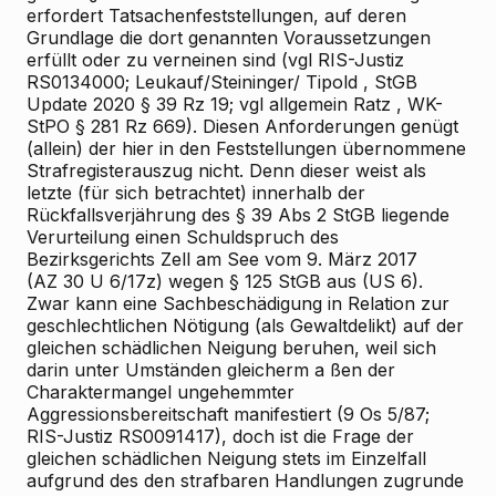
erfordert Tatsachenfeststellungen, auf deren
Grundlage die dort genannten Voraussetzungen
erfüllt oder zu verneinen sind (vgl RIS-Justiz
RS0134000; Leukauf/Steininger/
Tipold
, StGB
Update 2020 § 39 Rz 19; vgl allgemein
Ratz
, WK-
StPO § 281 Rz 669). Diesen
Anforderungen
genügt
(allein) der hier in den Feststellungen übernommene
Strafregisterauszug nicht. Denn dieser weist als
letzte (für sich betrachtet) innerhalb der
Rückfallsverjährung des § 39 Abs 2 StGB liegende
Verurteilung einen Schuldspruch des
Bezirksgerichts Zell am See vom 9. März 2017
(AZ 30 U 6/17z) wegen § 125 StGB aus (US 6).
Zwar kann eine Sachbeschädigung in Relation zur
geschlechtlichen Nötigung (als Gewaltdelikt) auf der
gleichen schädlichen Neigung beruhen, weil sich
darin unter Umständen gleicherm
a
ßen der
Charaktermangel ungehemmter
Aggressionsbereitschaft manifestiert (9 Os 5/87;
RIS-Justiz RS0091417), doch ist die Frage der
gleichen schädlichen Neigung stets im Einzelfall
aufgrund des den strafbaren Handlungen zugrunde