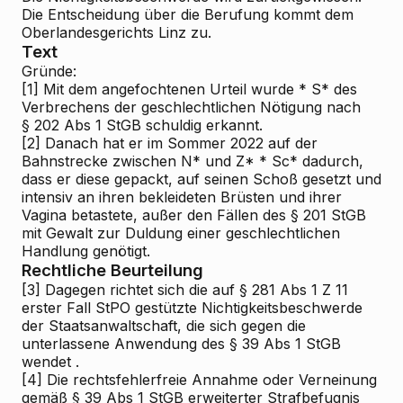
Die Entscheidung über die Berufung kommt dem
Oberlandesgerichts Linz zu.
Text
Gründe:
[1]
Mit dem angefochtenen Urteil wurde * S* des
Verbrechens der geschlechtlichen Nötigung nach
§ 202 Abs 1 StGB schuldig erkannt.
[2]
Danach hat er im Sommer 2022 auf der
Bahnstrecke zwischen N* und Z* * Sc* dadurch,
dass er diese gepackt, auf seinen Schoß gesetzt und
intensiv an ihren bekleideten Brüsten und ihrer
Vagina betastete, außer den Fällen des § 201 StGB
mit Gewalt zur Duldung einer geschlechtlichen
Handlung genötigt.
Rechtliche Beurteilung
[3]
Dagegen richtet sich die auf § 281 Abs 1 Z 11
erster Fall StPO gestützte Nichtigkeitsbeschwerde
der Staatsanwaltschaft, die sich gegen die
unterlassene Anwendung des § 39 Abs 1 StGB
wendet
.
[4]
Die rechtsfehlerfreie Annahme oder Verneinung
gemäß § 39 Abs 1 StGB erweiterter Strafbefugnis