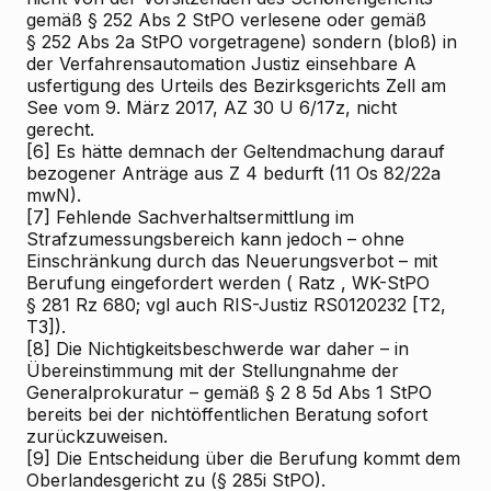
gemäß § 252 Abs 2 StPO verlesene oder gemäß
§ 252 Abs 2a StPO vorgetragene) sondern (bloß) in
der Verfahrensautomation Justiz
einsehbare
A
usfertigung
des
Urteils des Bezirksgerichts Zell am
See vom 9. März 2017, AZ 30 U 6/17z, nicht
gerecht.
[6]
Es hätte demnach der Geltendmachung darauf
bezogener Anträge aus Z 4 bedurft (11 Os 82/22a
mwN).
[7]
Fehlende
Sachverhaltsermittlung im
Strafzumessungsbereich kann jedoch – ohne
Einschränkung
durch das Neuerungsverbot – mit
Berufung eingefordert werden (
Ratz
, WK-StPO
§ 281 Rz 680; vgl auch RIS-Justiz RS0120232 [T2,
T3]).
[8]
Die Nichtigkeitsbeschwerde war daher – in
Übereinstimmung mit der Stellungnahme der
Generalprokuratur – gemäß § 2
8
5d Abs 1 StPO
bereits bei der nichtöffentlichen Beratung sofort
zurückzuweisen.
[9]
Die Entscheidung über die Berufung kommt dem
Oberlandesgericht zu (§ 285i StPO).