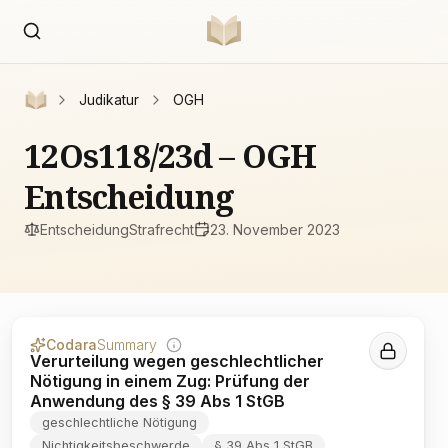
Judikatur
OGH
12Os118/23d – OGH
Entscheidung
Entscheidung
Strafrecht
23. November 2023
Codara
Summary
Verurteilung wegen geschlechtlicher
Nötigung in einem Zug: Prüfung der
Anwendung des § 39 Abs 1 StGB
geschlechtliche Nötigung
Nichtigkeitsbeschwerde
§ 39 Abs 1 StGB