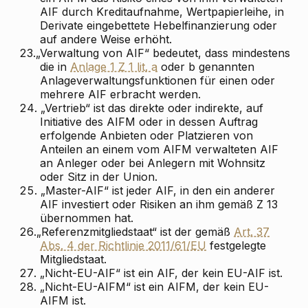
AIF durch Kreditaufnahme, Wertpapierleihe, in
Derivate eingebettete Hebelfinanzierung oder
auf andere Weise erhöht.
23.
„Verwaltung von AIF“ bedeutet, dass mindestens
die in
Anlage 1 Z 1 lit. a
oder b genannten
Anlageverwaltungsfunktionen für einen oder
mehrere AIF erbracht werden.
24.
„Vertrieb“ ist das direkte oder indirekte, auf
Initiative des AIFM oder in dessen Auftrag
erfolgende Anbieten oder Platzieren von
Anteilen an einem vom AIFM verwalteten AIF
an Anleger oder bei Anlegern mit Wohnsitz
oder Sitz in der Union.
25.
„Master-AIF“ ist jeder AIF, in den ein anderer
AIF investiert oder Risiken an ihm gemäß Z 13
übernommen hat.
26.
„Referenzmitgliedstaat“ ist der gemäß
Art. 37
Abs. 4 der Richtlinie 2011/61/EU
festgelegte
Mitgliedstaat.
27.
„Nicht-EU-AIF“ ist ein AIF, der kein EU-AIF ist.
28.
„Nicht-EU-AIFM“ ist ein AIFM, der kein EU-
AIFM ist.