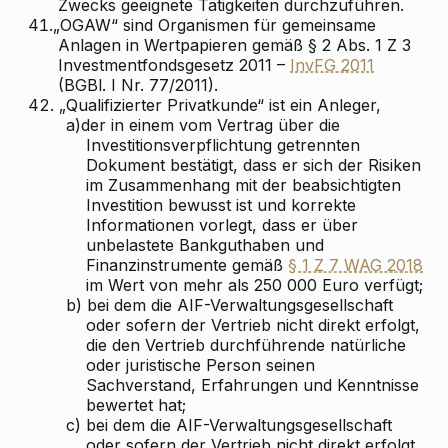
Zwecks geeignete Tätigkeiten durchzuführen.
41.
„OGAW“ sind Organismen für gemeinsame
Anlagen in Wertpapieren gemäß § 2 Abs. 1 Z 3
Investmentfondsgesetz 2011 –
InvFG 2011
(BGBl. I Nr. 77/2011).
42.
„Qualifizierter Privatkunde“ ist ein Anleger,
a)
der in einem vom Vertrag über die
Investitionsverpflichtung getrennten
Dokument bestätigt, dass er sich der Risiken
im Zusammenhang mit der beabsichtigten
Investition bewusst ist und korrekte
Informationen vorlegt, dass er über
unbelastete Bankguthaben und
Finanzinstrumente gemäß
§ 1 Z 7 WAG 2018
im Wert von mehr als 250 000 Euro verfügt;
b)
bei dem die AIF-Verwaltungsgesellschaft
oder sofern der Vertrieb nicht direkt erfolgt,
die den Vertrieb durchführende natürliche
oder juristische Person seinen
Sachverstand, Erfahrungen und Kenntnisse
bewertet hat;
c)
bei dem die AIF-Verwaltungsgesellschaft
oder sofern der Vertrieb nicht direkt erfolgt,