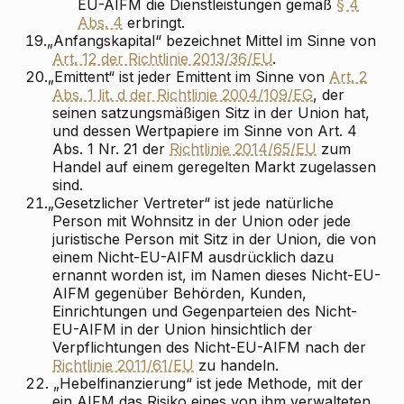
EU-AIFM die Dienstleistungen gemäß
§ 4
Abs. 4
erbringt.
19.
„Anfangskapital“ bezeichnet Mittel im Sinne von
Art. 12 der Richtlinie 2013/36/EU
.
20.
„Emittent“ ist jeder Emittent im Sinne von
Art. 2
Abs. 1 lit. d der Richtlinie 2004/109/EG
, der
seinen satzungsmäßigen Sitz in der Union hat,
und dessen Wertpapiere im Sinne von Art. 4
Abs. 1 Nr. 21 der
Richtlinie 2014/65/EU
zum
Handel auf einem geregelten Markt zugelassen
sind.
21.
„Gesetzlicher Vertreter“ ist jede natürliche
Person mit Wohnsitz in der Union oder jede
juristische Person mit Sitz in der Union, die von
einem Nicht-EU-AIFM ausdrücklich dazu
ernannt worden ist, im Namen dieses Nicht-EU-
AIFM gegenüber Behörden, Kunden,
Einrichtungen und Gegenparteien des Nicht-
EU-AIFM in der Union hinsichtlich der
Verpflichtungen des Nicht-EU-AIFM nach der
Richtlinie 2011/61/EU
zu handeln.
22.
„Hebelfinanzierung“ ist jede Methode, mit der
ein AIFM das Risiko eines von ihm verwalteten