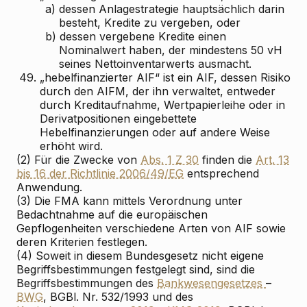
a)
dessen Anlagestrategie hauptsächlich darin
besteht, Kredite zu vergeben, oder
b)
dessen vergebene Kredite einen
Nominalwert haben, der mindestens 50 vH
seines Nettoinventarwerts ausmacht.
49.
„hebelfinanzierter AIF“ ist ein AIF, dessen Risiko
durch den AIFM, der ihn verwaltet, entweder
durch Kreditaufnahme, Wertpapierleihe oder in
Derivatpositionen eingebettete
Hebelfinanzierungen oder auf andere Weise
erhöht wird.
(2) Für die Zwecke von
Abs. 1 Z 30
finden die
Art. 13
bis 16 der Richtlinie 2006/49/EG
entsprechend
Anwendung.
(3) Die FMA kann mittels Verordnung unter
Bedachtnahme auf die europäischen
Gepflogenheiten verschiedene Arten von AIF sowie
deren Kriterien festlegen.
(4) Soweit in diesem Bundesgesetz nicht eigene
Begriffsbestimmungen festgelegt sind, sind die
Begriffsbestimmungen des
Bankwesengesetzes
–
BWG
, BGBl. Nr. 532/1993 und des