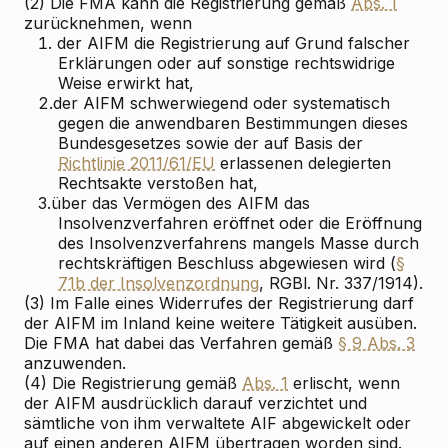
(2) Die FMA kann die Registrierung gemäß
Abs. 1
zurücknehmen, wenn
1.
der AIFM die Registrierung auf Grund falscher
Erklärungen oder auf sonstige rechtswidrige
Weise erwirkt hat,
2.
der AIFM schwerwiegend oder systematisch
gegen die anwendbaren Bestimmungen dieses
Bundesgesetzes sowie der auf Basis der
Richtlinie 2011/61/EU
erlassenen delegierten
Rechtsakte verstoßen hat,
3.
über das Vermögen des AIFM das
Insolvenzverfahren eröffnet oder die Eröffnung
des Insolvenzverfahrens mangels Masse durch
rechtskräftigen Beschluss abgewiesen wird (
§
71b der Insolvenzordnung
, RGBl. Nr. 337/1914).
(3) Im Falle eines Widerrufes der Registrierung darf
der AIFM im Inland keine weitere Tätigkeit ausüben.
Die FMA hat dabei das Verfahren gemäß
§ 9 Abs. 3
anzuwenden.
(4) Die Registrierung gemäß
Abs. 1
erlischt, wenn
der AIFM ausdrücklich darauf verzichtet und
sämtliche von ihm verwaltete AIF abgewickelt oder
auf einen anderen AIFM übertragen worden sind.