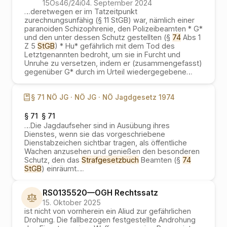
15Os46/24i
04. September 2024
…
deretwegen er im Tatzeitpunkt
zurechnungsunfähig (§ 11 StGB) war, nämlich einer
paranoiden Schizophrenie, den Polizeibeamten * G*
und den unter dessen Schutz gestellten (§
74
Abs 1
Z 5
StGB
) * Hu* gefährlich mit dem Tod des
Letztgenannten bedroht, um sie in Furcht und
Unruhe zu versetzen, indem er (zusammengefasst)
gegenüber G* durch im Urteil wiedergegebene
…
§ 71 NÖ JG ·
NÖ JG ·
NÖ Jagdgesetz 1974
§ 71
§ 71
…
Die Jagdaufseher sind in Ausübung ihres
Dienstes, wenn sie das vorgeschriebene
Dienstabzeichen sichtbar tragen, als öffentliche
Wachen anzusehen und genießen den besonderen
Schutz, den das
Strafgesetzbuch
Beamten (§
74
StGB
) einräumt.
…
RS0135520
—
OGH
Rechtssatz
15. Oktober 2025
ist nicht von vornherein ein Aliud zur gefährlichen
Drohung. Die fallbezogen festgestellte Androhung