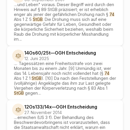
…
und Leben" voraus. Dieser Begriff wird durch den
Hinweis auf § 89 StGB präzisiert; er ist erheblich
enger als jener der gefährlichen Drohung nach §
74
Abs 1 Z 5
StGB
. Die Drohung muss sich auf eine
gegenwärtige Gefahr für Leben, Gesundheit oder
die körperliche Sicherheit beziehen, weshalb beim
Raub die Drohung mit körperlicher Misshandlung
im
…
14Os60/25t
—
OGH
Entscheidung
12. Juni 2025
…
Tagessätzen eine Freiheitsstrafe von zwei
Monaten bis zu einem Jahr. [9] Unmündig ist, wer
das 14. Lebensjahr noch nicht vollendet hat (§
74
Abs 1 Z 1
StGB
). [10] Da nach den Feststellungen der
(volljährige) Angeklagte das ihm zur Last gelegte
Vergehen der Körperverletzung nach § 83 Abs 1
StGB
gegen
…
12Os133/14x
—
OGH
Entscheidung
27. November 2014
…
erreichen (US 3 f). Der Behandlung des
Beschwerdevorbringens ist voranzustellen, dass
die Staatsanwaltschaft nicht erklärt, warum ein