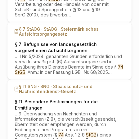
Verarbeitung oder des Handels von oder mit
Schieß- und Sprengmitteln (§ 13 und § 19
SprG 2010), des Erwerbs
…
§ 7 StAOG ·
StAOG ·
Steiermärkisches
Aufsichtsorgangesetz
§ 7
Befugnisse von landesgesetzlich
vorgesehenen Aufsichtsorganen
…
I Nr. 5/2024, genannten Gründen erforderlich und
verhältnismäßig ist. (6) Aufsichtsorgane sind in
Ausübung ihres Dienstes Beamte im Sinne des §
74
StGB
. Anm.: in der Fassung LGBl. Nr. 68/2025
…
§ 11 SNG ·
SNG ·
Staatsschutz- und
Nachrichtendienst-Gesetz
§ 11
Besondere Bestimmungen für die
Ermittlungen
…
9. Überwachung von Nachrichten und
Informationen (Z 8), die verschlüsselt gesendet,
übermittelt oder empfangen werden, durch
Einbringen eines Programms in ein
Computersystem (§
74
Abs. 1 Z 8
StGB
) eines