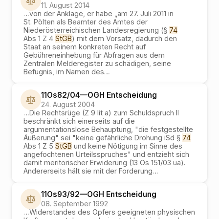
11. August 2014
…
von der Anklage, er habe „am 27. Juli 2011 in
St. Pölten als Beamter des Amtes der
Niederösterreichischen Landesregierung (§
74
Abs 1 Z 4
StGB
) mit dem Vorsatz, dadurch den
Staat an seinem konkreten Recht auf
Gebühreneinhebung für Abfragen aus dem
Zentralen Melderegister zu schädigen, seine
Befugnis, im Namen des
…
11Os82/04
—
OGH
Entscheidung
24. August 2004
…
Die Rechtsrüge (Z 9 lit a) zum Schuldspruch II
beschränkt sich einerseits auf die
argumentationslose Behauptung, "die festgestellte
Äußerung" sei "keine gefährliche Drohung iSd §
74
Abs 1 Z 5
StGB
und keine Nötigung im Sinne des
angefochtenen Urteilsspruches" und entzieht sich
damit meritorischer Erwiderung (13 Os 151/03 ua).
Andererseits hält sie mit der Forderung
…
11Os93/92
—
OGH
Entscheidung
08. September 1992
…
Widerstandes des Opfers geeigneten physischen