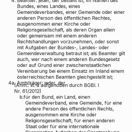
4.
Beamter: jeder, der bestellt ist, im Namen des
Bundes, eines Landes, eines
Gemeindeverbandes, einer Gemeinde oder einer
anderen Person des öffentlichen Rechtes,
ausgenommen einer Kirche oder
Religionsgesellschaft, als deren Organ allein
oder gemeinsam mit einem anderen
Rechtshandlungen vorzunehmen, oder sonst
mit Aufgaben der Bundes-, Landes- oder
Gemeindeverwaltung betraut ist; als Beamter gilt
auch, wer nach einem anderen Bundesgesetz
oder auf Grund einer zwischenstaatlichen
Vereinbarung bei einem Einsatz im Inland einem
österreichischen Beamten gleichgestellt ist;
4a.
Amtsträger: jeder, der
(Anm.: lit. a aufgehoben durch BGBl. I
Nr. 61/2012)
b.
für den Bund, ein Land, einen
Gemeindeverband, eine Gemeinde, für eine
andere Person des öffentlichen Rechts,
ausgenommen eine Kirche oder
Religionsgesellschaft, für einen anderen
Staat oder für eine internationale