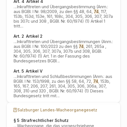
Art. 4
Artikel 4
…
Inkrafttreten und Übergangsbestimmung (Anm.:
aus BGBl. I Nr. 98/2009, zu den §§ 48, 64,
74
, 117,
153b, 153d, 153e, 161, 168c, 304, 305, 306, 307, 307a
bis 307c und 308 , BGBl. Nr. 60/1974) (1) Artikel 1
tritt
…
Art. 2
Artikel 2
…
Inkrafttreten und Übergangsbestimmungen (Anm.:
aus BGBl. I Nr. 100/2023 zu den §§
74
, 261, 265a ,
304, 305, 306, 307, 307a, 307b und 308, BGBl.
Nr. 60/1974) (1) Art. 1 in der Fassung des
Bundesgesetzes BGBl
…
Art. 5
Artikel V
…
Inkrafttreten und Schlußbestimmungen (Anm.: aus
BGBl. I Nr. 153/1998, zu den §§ 58, 64, 72,
74
, 153b,
165, 167, 206, 207, 261, 304, 305, 306, 306a, 307,
308, 310 und 320 , BGBl. Nr. 60/1974) (1) Dieses
Bundesgesetz tritt mit
…
Salzburger Landes-Wacheorganegesetz
§ 5
Strafrechtlicher Schutz
…
Wacheorgane, die das vorgeschriebene