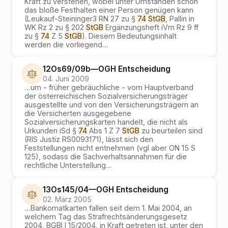
Kraft zu verstehen, wobei unter Umständen schon
das bloße Festhalten einer Person genügen kann
(Leukauf-Steininger3 RN 27 zu §
74
StGB
, Pallin in
WK Rz 2 zu § 202
StGB
Ergänzungsheft iVm Rz 9 ff
zu §
74
Z 5
StGB
). Diesem Bedeutungsinhalt
werden die vorliegend
…
12Os69/09b
—
OGH
Entscheidung
04. Juni 2009
…
um - früher gebräuchliche - vom Hauptverband
der österreichischen Sozialversicherungsträger
ausgestellte und von den Versicherungsträgern an
die Versicherten ausgegebene
Sozialversicherungskarten handelt, die nicht als
Urkunden iSd §
74
Abs 1 Z 7
StGB
zu beurteilen sind
(RIS Justiz RS0093171), lässt sich den
Feststellungen nicht entnehmen (vgl aber ON 15 S
125), sodass die Sachverhaltsannahmen für die
rechtliche Unterstellung
…
13Os145/04
—
OGH
Entscheidung
02. März 2005
…
Bankomatkarten fallen seit dem 1. Mai 2004, an
welchem Tag das Strafrechtsänderungsgesetz
2004, BGBl I 15/2004, in Kraft getreten ist, unter den