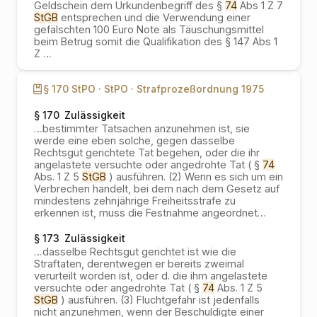
Geldschein dem Urkundenbegriff des §
74
Abs 1 Z 7
StGB
entsprechen und die Verwendung einer
gefälschten 100 Euro Note als Täuschungsmittel
beim Betrug somit die Qualifikation des § 147 Abs 1
Z
…
§ 170 StPO ·
StPO ·
Strafprozeßordnung 1975
§ 170
Zulässigkeit
…
bestimmter Tatsachen anzunehmen ist, sie
werde eine eben solche, gegen dasselbe
Rechtsgut gerichtete Tat begehen, oder die ihr
angelastete versuchte oder angedrohte Tat ( §
74
Abs. 1 Z 5
StGB
) ausführen. (2) Wenn es sich um ein
Verbrechen handelt, bei dem nach dem Gesetz auf
mindestens zehnjährige Freiheitsstrafe zu
erkennen ist, muss die Festnahme angeordnet
…
§ 173
Zulässigkeit
…
dasselbe Rechtsgut gerichtet ist wie die
Straftaten, derentwegen er bereits zweimal
verurteilt worden ist, oder d. die ihm angelastete
versuchte oder angedrohte Tat ( §
74
Abs. 1 Z 5
StGB
) ausführen. (3) Fluchtgefahr ist jedenfalls
nicht anzunehmen, wenn der Beschuldigte einer