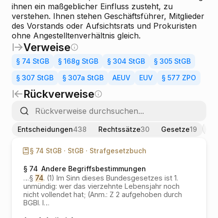
ihnen ein maßgeblicher Einfluss zusteht, zu
verstehen. Ihnen stehen Geschäftsführer, Mitglieder
des Vorstands oder Aufsichtsrats und Prokuristen
ohne Angestelltenverhältnis gleich.
Verweise
§ 74 StGB
§ 168g StGB
§ 304 StGB
§ 305 StGB
§ 307 StGB
§ 307a StGB
AEUV
EUV
§ 577 ZPO
Rückverweise
Entscheidungen
438
Rechtssätze
30
Gesetze
19
§ 74 StGB ·
StGB ·
Strafgesetzbuch
§ 74
Andere Begriffsbestimmungen
…
§
74
. (1) Im Sinn dieses Bundesgesetzes ist 1.
unmündig: wer das vierzehnte Lebensjahr noch
nicht vollendet hat; (Anm.: Z 2 aufgehoben durch
BGBl. I
…