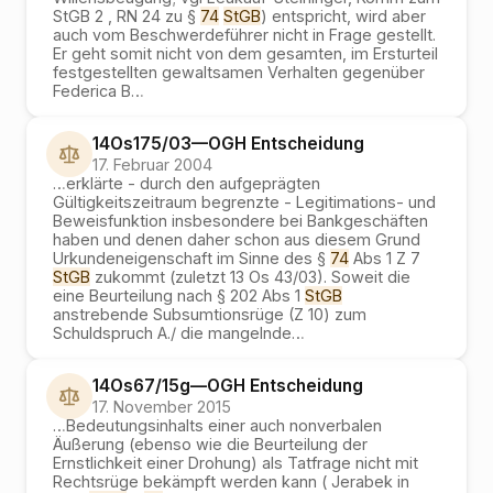
StGB 2 , RN 24 zu §
74
StGB
) entspricht, wird aber
auch vom Beschwerdeführer nicht in Frage gestellt.
Er geht somit nicht von dem gesamten, im Ersturteil
festgestellten gewaltsamen Verhalten gegenüber
Federica B
…
14Os175/03
—
OGH
Entscheidung
17. Februar 2004
…
erklärte - durch den aufgeprägten
Gültigkeitszeitraum begrenzte - Legitimations- und
Beweisfunktion insbesondere bei Bankgeschäften
haben und denen daher schon aus diesem Grund
Urkundeneigenschaft im Sinne des §
74
Abs 1 Z 7
StGB
zukommt (zuletzt 13 Os 43/03). Soweit die
eine Beurteilung nach § 202 Abs 1
StGB
anstrebende Subsumtionsrüge (Z 10) zum
Schuldspruch A./ die mangelnde
…
14Os67/15g
—
OGH
Entscheidung
17. November 2015
…
Bedeutungsinhalts einer auch nonverbalen
Äußerung (ebenso wie die Beurteilung der
Ernstlichkeit einer Drohung) als Tatfrage nicht mit
Rechtsrüge bekämpft werden kann ( Jerabek in