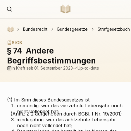
Bundesrecht
Bundesgesetze
Strafgesetzbuch
StGB
§ 74
Andere
Begriffsbestimmungen
In Kraft
seit 01. September 2023
Up-to-date
(1) Im Sinn dieses Bundesgesetzes ist
1.
unmündig: wer das vierzehnte Lebensjahr noch
nicht vollendet hat;
(Anm.: Z 2 aufgehoben durch BGBl. I Nr. 19/2001)
3.
minderjährig: wer das achtzehnte Lebensjahr
noch nicht vollendet hat;