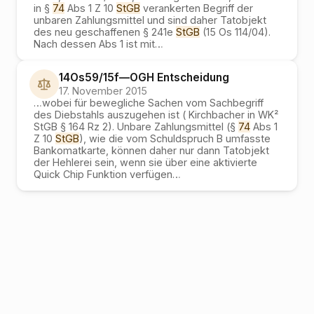
in §
74
Abs 1 Z 10
StGB
verankerten Begriff der
unbaren Zahlungsmittel und sind daher Tatobjekt
des neu geschaffenen § 241e
StGB
(15 Os 114/04).
Nach dessen Abs 1 ist mit
…
14Os59/15f
—
OGH
Entscheidung
17. November 2015
…
wobei für bewegliche Sachen vom Sachbegriff
des Diebstahls auszugehen ist ( Kirchbacher in WK²
StGB § 164 Rz 2). Unbare Zahlungsmittel (§
74
Abs 1
Z 10
StGB
), wie die vom Schuldspruch B umfasste
Bankomatkarte, können daher nur dann Tatobjekt
der Hehlerei sein, wenn sie über eine aktivierte
Quick Chip Funktion verfügen
…