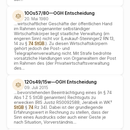
10Os57/80
—
OGH
Entscheidung
20. Mai 1980
…
wirtschaftlicher Geschäfte der öffentlichen Hand
im Rahmen sogenannter selbständiger
Wirtschaftskörper liegt staatliche Verwaltung (im
engeren Sinn) nicht vor (Leukauf-Steininger2 RN 13,
14 zu §
74
StGB
.). Zu diesen Wirtschaftskörpern
gehört jedoch die Post- und
Telegraphenverwaltung nicht. Mit Strafe bedrohte
vorsätzliche Handlungen von Organwaltern der Post
im Rahmen des (der Privatwirtschaftsverwaltung
des
…
12Os49/15w
—
OGH
Entscheidung
09. Juli 2015
…
bevorstehenden Beeinträchtigung eines (in § 74
Abs 1 Z 5 StGB genannten) Rechtsguts zu
erwecken (RIS Justiz RS0092588; Jerabek in WK²
StGB
§
74
Rz 34). Dabei ist der grundlegende
Erfahrungswert in Rechnung zu stellen, dass der
Sinn eines Ausdrucks oder auch einer Geste je
nach Situation, Vorverständnis
…