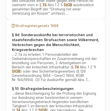
des Einsatzes einer Waffe gegen eine Person ist
vielmehr vom in §
74
Abs 1 Z 5
StGB
ausdrücklich
genannten Begriff der "Drohung mit einer
Verletzung am Körper" umfasst.
…
Strafregistergesetz 1968
§ 9d
Sonderauskünfte bei terroristischen und
staatsfeindlichen Strafsachen sowie Völkermord,
Verbrechen gegen die Menschlichkeit,
Kriegsverbrechen
…
Z 7a zu erteilen: 1. Personalstellen der
Gebietskörperschaften im Zusammenhang mit der
Anstellung von Personen, 2. Arbeitgebern im
Bereich der kritischen Infrastruktur (§
74
Abs. 1 Z 11
StGB
) oder des Sicherheitsgewerbes (§ 129
Gewerbeordnung 1994 – GewO 1994, BGBl.
Nr. 194/1994). (3) Für Auskünfte gemäß Abs. 1
…
§ 10
Strafregisterbescheinigungen
…
diese Bescheinigung für die Prüfung der Eignung
zur Ausübung einer bestimmten in seinem
Verantwortungsbereich liegenden beruflichen
Tätigkeit 1. im Bereich der kritischen Infrastruktur
(§
74
Abs. 1 Z 11
StGB
), der Herstellung, der