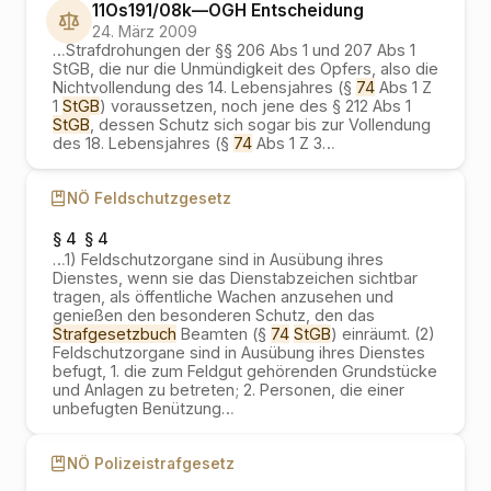
11Os191/08k
—
OGH
Entscheidung
24. März 2009
…
Strafdrohungen der §§ 206 Abs 1 und 207 Abs 1
StGB, die nur die Unmündigkeit des Opfers, also die
Nichtvollendung des 14. Lebensjahres (§
74
Abs 1 Z
1
StGB
) voraussetzen, noch jene des § 212 Abs 1
StGB
, dessen Schutz sich sogar bis zur Vollendung
des 18. Lebensjahres (§
74
Abs 1 Z 3
…
NÖ Feldschutzgesetz
§ 4
§ 4
…
1) Feldschutzorgane sind in Ausübung ihres
Dienstes, wenn sie das Dienstabzeichen sichtbar
tragen, als öffentliche Wachen anzusehen und
genießen den besonderen Schutz, den das
Strafgesetzbuch
Beamten (§
74
StGB
) einräumt. (2)
Feldschutzorgane sind in Ausübung ihres Dienstes
befugt, 1. die zum Feldgut gehörenden Grundstücke
und Anlagen zu betreten; 2. Personen, die einer
unbefugten Benützung
…
NÖ Polizeistrafgesetz