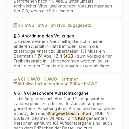
Betroffenen nach § 6 Abs. 2 unter Einsatz
technischer Mittel und unter den Voraussetzungen
der Z 8, wenn die Erfüllung der
…
§ 3 StVG ·
StVG ·
Strafvollzugsgesetz
§ 3
Anordnung des Vollzuges
…
zu übernehmen. Verurteilte, die sich in einer
anderen Anstalt in Haft befinden, sind in die
zuständige Anstalt zu überstellen. (5) Muss ein
Beamter ( §
74
Abs. 1 Z 4
StGB
) zum Vollzug einer
Freiheitsstrafe in Haft genommen werden, so ist
der Leiter der Dienststelle davon zu verständigen.
…
§ 61 K-AWO ·
K-AWO ·
Kärntner
Abfallwirtschaftsordnung 2004 - K-AWO
§ 61
§ 61Besondere Aufsichtsorgane
…
die Aufgaben nach Abs. 1 und 2 im gesamten
Landesgebiet zu erfüllen. (5) Aufsichtsorgane
genießen in Ausübung ihres Amtes den besonderen
Schutz, den das
Strafgesetzbuch
(
StGB
), BGBl. Nr.
60/1974, den im §
74
Abs. 1 Z 4
StGB
genannten
Personen einräumt. (6) Aufsichtsorgane sind, auch
nach dem Erlöschen der Bestellung zum