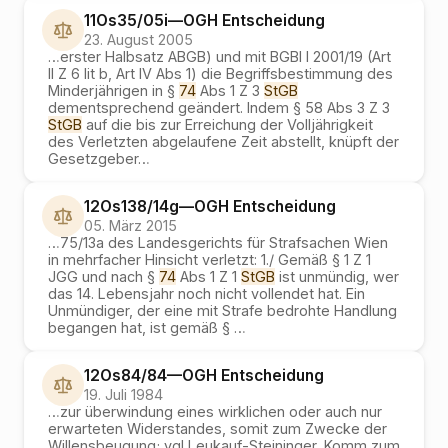
11Os35/05i
—
OGH
Entscheidung
23. August 2005
…
erster Halbsatz ABGB) und mit BGBl I 2001/19 (Art
II Z 6 lit b, Art IV Abs 1) die Begriffsbestimmung des
Minderjährigen in §
74
Abs 1 Z 3
StGB
dementsprechend geändert. Indem § 58 Abs 3 Z 3
StGB
auf die bis zur Erreichung der Volljährigkeit
des Verletzten abgelaufene Zeit abstellt, knüpft der
Gesetzgeber
…
12Os138/14g
—
OGH
Entscheidung
05. März 2015
…
75/13a des Landesgerichts für Strafsachen Wien
in mehrfacher Hinsicht verletzt: 1./ Gemäß § 1 Z 1
JGG und nach §
74
Abs 1 Z 1
StGB
ist unmündig, wer
das 14. Lebensjahr noch nicht vollendet hat. Ein
Unmündiger, der eine mit Strafe bedrohte Handlung
begangen hat, ist gemäß §
…
12Os84/84
—
OGH
Entscheidung
19. Juli 1984
…
zur überwindung eines wirklichen oder auch nur
erwarteten Widerstandes, somit zum Zwecke der
Willensbeugung; vgl Leukauf-Steininger, Komm zum