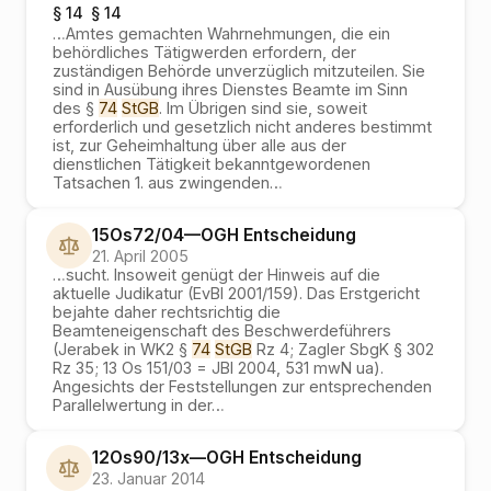
§ 14
§ 14
…
Amtes gemachten Wahrnehmungen, die ein
behördliches Tätigwerden erfordern, der
zuständigen Behörde unverzüglich mitzuteilen. Sie
sind in Ausübung ihres Dienstes Beamte im Sinn
des §
74
StGB
. Im Übrigen sind sie, soweit
erforderlich und gesetzlich nicht anderes bestimmt
ist, zur Geheimhaltung über alle aus der
dienstlichen Tätigkeit bekanntgewordenen
Tatsachen 1. aus zwingenden
…
15Os72/04
—
OGH
Entscheidung
21. April 2005
…
sucht. Insoweit genügt der Hinweis auf die
aktuelle Judikatur (EvBl 2001/159). Das Erstgericht
bejahte daher rechtsrichtig die
Beamteneigenschaft des Beschwerdeführers
(Jerabek in WK2 §
74
StGB
Rz 4; Zagler SbgK § 302
Rz 35; 13 Os 151/03 = JBl 2004, 531 mwN ua).
Angesichts der Feststellungen zur entsprechenden
Parallelwertung in der
…
12Os90/13x
—
OGH
Entscheidung
23. Januar 2014