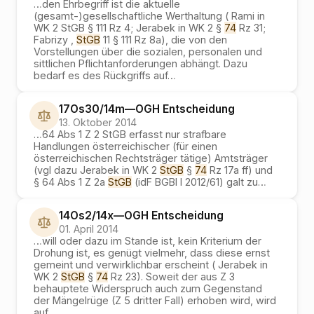
…
den Ehrbegriff ist die aktuelle
(gesamt-)gesellschaftliche Werthaltung ( Rami in
WK 2 StGB § 111 Rz 4; Jerabek in WK 2 §
74
Rz 31;
Fabrizy ,
StGB
11 § 111 Rz 8a), die von den
Vorstellungen über die sozialen, personalen und
sittlichen Pflichtanforderungen abhängt. Dazu
bedarf es des Rückgriffs auf
…
17Os30/14m
—
OGH
Entscheidung
13. Oktober 2014
…
64 Abs 1 Z 2 StGB erfasst nur strafbare
Handlungen österreichischer (für einen
österreichischen Rechtsträger tätige) Amtsträger
(vgl dazu Jerabek in WK 2
StGB
§
74
Rz 17a ff) und
§ 64 Abs 1 Z 2a
StGB
(idF BGBl I 2012/61) galt zu
…
14Os2/14x
—
OGH
Entscheidung
01. April 2014
…
will oder dazu im Stande ist, kein Kriterium der
Drohung ist, es genügt vielmehr, dass diese ernst
gemeint und verwirklichbar erscheint ( Jerabek in
WK 2
StGB
§
74
Rz 23). Soweit der aus Z 3
behauptete Widerspruch auch zum Gegenstand
der Mängelrüge (Z 5 dritter Fall) erhoben wird, wird
auf
…