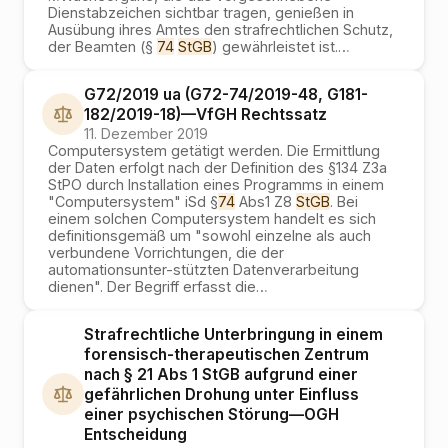
Dienstabzeichen sichtbar tragen, genießen in
Ausübung ihres Amtes den strafrechtlichen Schutz,
der Beamten (§
74
StGB
) gewährleistet ist.
…
G72/2019 ua (G72-74/2019-48, G181-
182/2019-18)
—
VfGH
Rechtssatz
11. Dezember 2019
Computersystem getätigt werden. Die Ermittlung
der Daten erfolgt nach der Definition des §134 Z3a
StPO durch Installation eines Programms in einem
"Computersystem" iSd §
74
Abs1 Z8
StGB
. Bei
einem solchen Computersystem handelt es sich
definitionsgemäß um "sowohl einzelne als auch
verbundene Vorrichtungen, die der
automationsunter-stützten Datenverarbeitung
dienen". Der Begriff erfasst die
…
Strafrechtliche Unterbringung in einem
forensisch-therapeutischen Zentrum
nach § 21 Abs 1 StGB aufgrund einer
gefährlichen Drohung unter Einfluss
einer psychischen Störung
—
OGH
Entscheidung