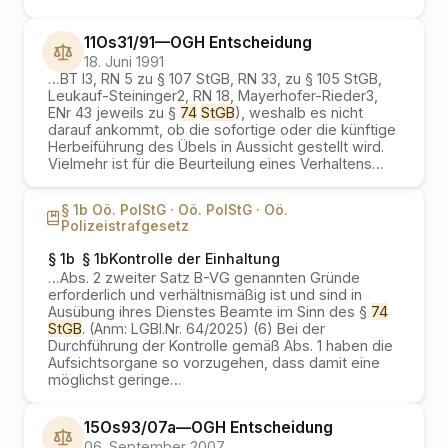
11Os31/91
—
OGH
Entscheidung
18. Juni 1991
…
BT I3, RN 5 zu § 107 StGB, RN 33, zu § 105 StGB,
Leukauf-Steininger2, RN 18, Mayerhofer-Rieder3,
ENr 43 jeweils zu §
74
StGB
), weshalb es nicht
darauf ankommt, ob die sofortige oder die künftige
Herbeiführung des Übels in Aussicht gestellt wird.
Vielmehr ist für die Beurteilung eines Verhaltens
…
§ 1b Oö. PolStG ·
Oö. PolStG ·
Oö.
Polizeistrafgesetz
§ 1b
§ 1bKontrolle der Einhaltung
…
Abs. 2 zweiter Satz B-VG genannten Gründe
erforderlich und verhältnismäßig ist und sind in
Ausübung ihres Dienstes Beamte im Sinn des §
74
StGB
. (Anm: LGBl.Nr. 64/2025) (6) Bei der
Durchführung der Kontrolle gemäß Abs. 1 haben die
Aufsichtsorgane so vorzugehen, dass damit eine
möglichst geringe
…
15Os93/07a
—
OGH
Entscheidung
06. September 2007