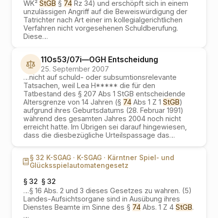
WK²
StGB
§
74
Rz 34) und erschöpft sich in einem
unzulässigen Angriff auf die Beweiswürdigung der
Tatrichter nach Art einer im kollegialgerichtlichen
Verfahren nicht vorgesehenen Schuldberufung.
Diese
…
11Os53/07i
—
OGH
Entscheidung
25. September 2007
…
nicht auf schuld- oder subsumtionsrelevante
Tatsachen, weil Lea H***** die für den
Tatbestand des § 207 Abs 1 StGB entscheidende
Altersgrenze von 14 Jahren (§
74
Abs 1 Z 1
StGB
)
aufgrund ihres Geburtsdatums (28. Februar 1991)
während des gesamten Jahres 2004 noch nicht
erreicht hatte. Im Übrigen sei darauf hingewiesen,
dass die diesbezügliche Urteilspassage das
…
§ 32 K-SGAG ·
K-SGAG ·
Kärntner Spiel- und
Glücksspielautomatengesetz
§ 32
§ 32
…
§ 16 Abs. 2 und 3 dieses Gesetzes zu wahren. (5)
Landes-Aufsichtsorgane sind in Ausübung ihres
Dienstes Beamte im Sinne des §
74
Abs. 1 Z 4
StGB
.
…