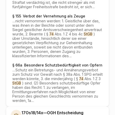
Straftat verdächtig ist, die nicht strenger als mit
fünfjähriger Freiheitsstrafe bedroht ist, er sich
…
§ 155
Verbot der Vernehmung als Zeuge
…
nicht vernommen werden: 1. Geistliche über das,
was ihnen in der Beichte oder sonst unter dem
Siegel geistlicher Amtsverschwiegenheit anvertraut
wurde, 2. Beamte ( §
74
Abs. 1 Z 4 bis 4c
StGB
)
über Umstände, hinsichtlich derer sie einer
gesetzlichen Verpflichtung zur Geheimhaltung
unterliegen, soweit sie nicht davon entbunden
wurden, 3. Personen, denen Zugang zu
klassifizierten Informationen des
…
§ 66a
Besondere Schutzbedürftigkeit von Opfern
…
Schutz ein Betretungs- und Annäherungsverbot
zum Schutz vor Gewalt nach § 38a Abs. 1 SPG erteilt
werden könnte, 3. die minderjährig ( §
74
Abs. 1 Z 3
StGB
) sind. (2) Besonders schutzbedürftige Opfer
haben das Recht: 1. zu verlangen, im
Ermittlungsverfahren nach Möglichkeit von einer
Person des gleichen Geschlechts vernommen zu
werden, 1a
…
17Os18/14x
—
OGH
Entscheidung