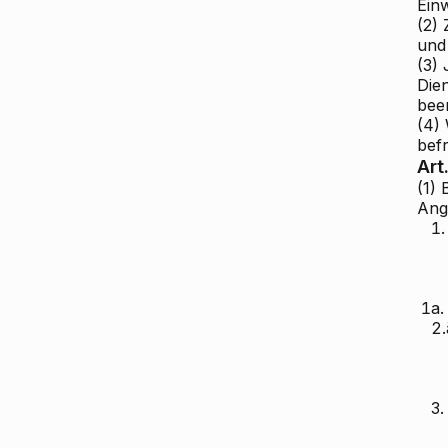
Ein
(2) 
und 
(3) 
Die
bee
(4)
befr
Art
(1)
Ang
1.
1a.
2.
3.