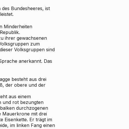
n des Bundesheeres, ist
istet.
en Minderheiten
Republik.
 zu ihrer gewachsenen
n Volksgruppen zum
dieser Volksgruppen sind
e Sprache anerkannt. Das
lagge besteht aus drei
iß, der obere und der
eht aus einem
n und rot bezungten
erbalken durchzogenen
ne Mauerkrone mit drei
 Eisenkette. Er trägt im
ide, im linken Fang einen