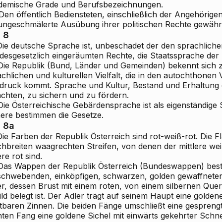
demische Grade und Berufsbezeichnungen.
Den öffentlich Bediensteten, einschließlich der Angehörige
 ungeschmälerte Ausübung ihrer politischen Rechte gewährle
. 8
 Die deutsche Sprache ist, unbeschadet der den sprachlich
desgesetzlich eingeräumten Rechte, die Staatssprache der 
 Die Republik (Bund, Länder und Gemeinden) bekennt sich
achlichen und kulturellen Vielfalt, die in den autochthone
druck kommt. Sprache und Kultur, Bestand und Erhaltung 
achten, zu sichern und zu fördern.
 Die Österreichische Gebärdensprache ist als eigenständig
ere bestimmen die Gesetze.
. 8a
Die Farben der Republik Österreich sind rot-weiß-rot. Die F
ichbreiten waagrechten Streifen, von denen der mittlere we
re rot sind.
 Das Wappen der Republik Österreich (Bundeswappen) best
ischwebenden, einköpfigen, schwarzen, golden gewaffnete
er, dessen Brust mit einem roten, von einem silbernen Qu
ld belegt ist. Der Adler trägt auf seinem Haupt eine golde
tbaren Zinnen. Die beiden Fänge umschließt eine gesprengte
hten Fang eine goldene Sichel mit einwärts gekehrter Schne