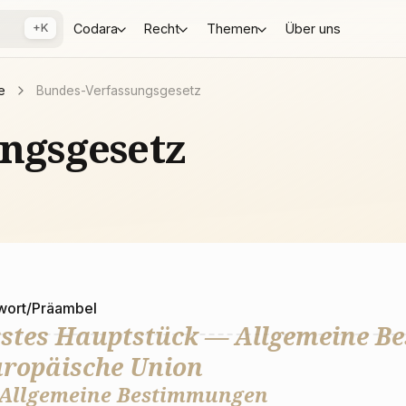
+K
Codara
Recht
Themen
Über uns
e
Bundes-Verfassungsgesetz
ngsgesetz
wort/Präambel
stes Hauptstück — Allgemeine B
ropäische Union
 Allgemeine Bestimmungen