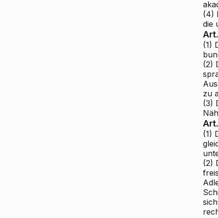
aka
(4) 
die
Art
(1)
bun
(2)
spr
Aus
zu 
(3)
Näh
Art
(1) 
gle
unte
(2)
fre
Adl
Schi
sich
rec