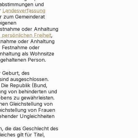
sabstimmungen und
r
Landesverfassung
er zum Gemeinderat
eigenen
Festnahme oder Anhaltung
 persönlichen Freiheit
,
estnahme oder Anhaltung
er Festnahme oder
nhaltung als Wohnsitze
gehaltenen Person.
r Geburt, des
sind ausgeschlossen.
 Die Republik (Bund,
ung von behinderten und
ebens zu gewährleisten.
hen Gleichstellung von
ichstellung von Frauen
ehender Ungleichheiten
 die das Geschlecht des
hes gilt für Titel,