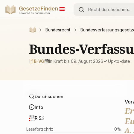
Bundesrecht
Bundesverfassungsgesetz
Bundes-Verfassu
B-VG
In Kraft
bis 09. August 2026
Up-to-date
Durchsuchen
Vor
Info
Er
RIS
Eu
A.
Lesefortschritt
0
%