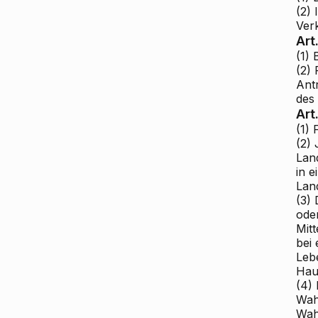
(2)
Ver
Art
(1)
(2)
Ant
des
Art
(1) 
(2)
Lan
in 
Lan
(3) 
ode
Mitt
bei 
Leb
Hau
(4)
Wah
Wah