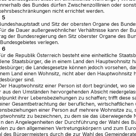
 Innerhalb des Bundes dürfen Zwischenzolllinien oder sonst
kehrsbeschränkungen nicht errichtet werden.
. 5
 Bundeshauptstadt und Sitz der obersten Organe des Bundes
 Für die Dauer außergewöhnlicher Verhältnisse kann der B
rag der Bundesregierung den Sitz oberster Organe des Bun
 Bundesgebietes verlegen.
. 6
Für die Republik Österreich besteht eine einheitliche Staats
 Jene Staatsbürger, die in einem Land den Hauptwohnsitz h
desbürger; die Landesgesetze können jedoch vorsehen, das
einem Land einen Wohnsitz, nicht aber den Hauptwohnsitz 
desbürger sind.
Der Hauptwohnsitz einer Person ist dort begründet, wo sie 
r aus den Umständen hervorgehenden Absicht niedergelass
elpunkt ihrer Lebensbeziehungen zu schaffen; trifft diese 
einer Gesamtbetrachtung der beruflichen, wirtschaftlichen 
ensbeziehungen einer Person auf mehrere Wohnsitze zu, so
ptwohnsitz zu bezeichnen, zu dem sie das überwiegende N
 In den Angelegenheiten der Durchführung der Wahl des B
len zu den allgemeinen Vertretungskörpern und zum Euro
l des Bürgermeisters durch die zur Wahl des Gemeinderates