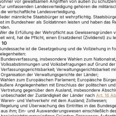
wohner vor gewaltsamen Angriffen von außen zu schützen 
Zur umfassenden Landesverteidigung gehören die militärische,
die wirtschaftliche Landesverteidigung.
Jeder männliche Staatsbürger ist wehrpflichtig. Staatsbürge
nst im Bundesheer als Soldatinnen leisten und haben das Re
nden.
 Wer die Erfüllung der Wehrpflicht aus Gewissensgründen 
eit wird, hat die Pflicht, einen Ersatzdienst (Zivildienst) zu le
. 10
 Bundessache ist die Gesetzgebung und die Vollziehung in f
elegenheiten:
Bundesverfassung, insbesondere Wahlen zum Nationalrat
Volksabstimmungen und Volksbefragungen auf Grund der
Verfassungsgerichtsbarkeit; Verwaltungsgerichtsbarkeit 
Organisation der Verwaltungsgerichte der Länder;
Wahlen zum Europäischen Parlament; Europäische Bürgerin
äußere Angelegenheiten mit Einschluss der politischen und 
Vertretung gegenüber dem Ausland, insbesondere Abschlu
unbeschadet der Zuständigkeit der Länder nach
Art. 16 Ab
Waren- und Viehverkehr mit dem Ausland; Zollwesen;
Regelung und Überwachung des Eintrittes in das Bundesgeb
aus ihm; Ein- und Auswanderungswesen einschließlich des
berücksichtigungswürdigen Gründen; Passwesen; Aufenth