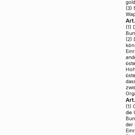
gol
(3)
Wap
Art
(1) 
Bun
(2)
kön
Ein
ande
öst
Hoh
öst
das
zwi
Org
Art
(1)
die
Bun
der
Ein