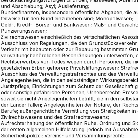
und Abschiebung; Asyl; Auslieferung;
Bundesfinanzen, insbesondere öffentliche Abgaben, die au
teilweise für den Bund einzuheben sind; Monopolwesen;
Geld-, Kredit-, Börse- und Bankwesen; Maß- und Gewicht
Punzierungswesen;
Zivilrechtswesen einschließlich des wirtschaftlichen Assoz
Ausschluss von Regelungen, die den Grundstücksverkehr
Verkehr mit bebauten oder zur Bebauung bestimmten Gr
verwaltungsbehördlichen Beschränkungen unterwerfen, ei
Rechtserwerbes von Todes wegen durch Personen, die ni
gesetzlichen Erben gehören; Privatstiftungswesen; Strafr
Ausschluss des Verwaltungsstrafrechtes und des Verwaltu
Angelegenheiten, die in den selbständigen Wirkungsbereich
Justizpflege; Einrichtungen zum Schutz der Gesellschaft 
oder sonstige gefährliche Personen; Urheberrecht; Press
soweit sie nicht Angelegenheiten betrifft, die in den selbs
der Länder fallen; Angelegenheiten der Notare, der Rech
Berufe; außergerichtliche Vermittlung von Streitigkeiten i
Zivilrechtswesens und des Strafrechtswesens;
Aufrechterhaltung der öffentlichen Ruhe, Ordnung und Sich
der ersten allgemeinen Hilfeleistung, jedoch mit Ausnahme
Sicherheitspolizei; Vereins- und Versammlungsrecht;