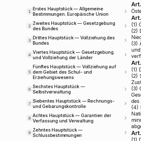
Art.
Erstes Hauptstück — Allgemeine
Öste
1
Bestimmungen. Europäische Union
Art
Zweites Hauptstück — Gesetzgebung
(1) 
2
des Bundes
(2)
Nied
Drittes Hauptstück — Vollziehung des
3
(3)
Bundes
und
Viertes Hauptstück — Gesetzgebung
4
ver
und Vollziehung der Länder
Art
Fünftes Hauptstück — Vollziehung auf
(1)
dem Gebiet des Schul- und
5
(2)
Erziehungswesens
Zus
Sechstes Hauptstück —
(3)
6
Selbstverwaltung
Ges
des
Siebentes Hauptstück — Rechnungs-
7
und Gebarungskontrolle
(4)
Nat
Achtes Hauptstück — Garantien der
8
mind
Verfassung und Verwaltung
abg
Zehntes Hauptstück —
Art
9
Schlussbestimmungen
(1) 