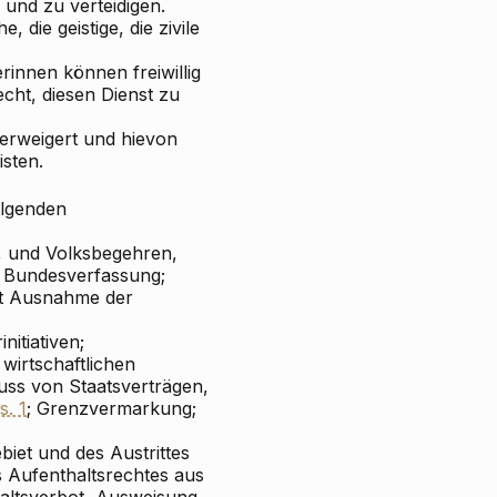
und zu verteidigen.
 die geistige, die zivile
rinnen können freiwillig
cht, diesen Dienst zu
verweigert und hievon
isten.
olgenden
, und Volksbegehren,
 Bundesverfassung;
mit Ausnahme der
itiativen;
wirtschaftlichen
ss von Staatsverträgen,
s. 1
; Grenzvermarkung;
iet und des Austrittes
 Aufenthaltsrechtes aus
altsverbot, Ausweisung