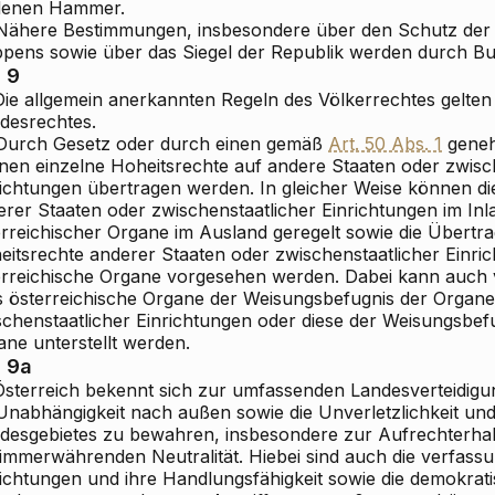
denen Hammer.
 Nähere Bestimmungen, insbesondere über den Schutz der
pens sowie über das Siegel der Republik werden durch Bu
. 9
Die allgemein anerkannten Regeln des Völkerrechtes gelten 
desrechtes.
 Durch Gesetz oder durch einen gemäß
Art. 50 Abs. 1
geneh
nen einzelne Hoheitsrechte auf andere Staaten oder zwisc
richtungen übertragen werden. In gleicher Weise können di
rer Staaten oder zwischenstaatlicher Einrichtungen im Inla
erreichischer Organe im Ausland geregelt sowie die Übertr
eitsrechte anderer Staaten oder zwischenstaatlicher Einri
erreichische Organe vorgesehen werden. Dabei kann auch
s österreichische Organe der Weisungsbefugnis der Organe
schenstaatlicher Einrichtungen oder diese der Weisungsbefu
ane unterstellt werden.
. 9a
 Österreich bekennt sich zur umfassenden Landesverteidigun
 Unabhängigkeit nach außen sowie die Unverletzlichkeit und
desgebietes zu bewahren, insbesondere zur Aufrechterhal
 immerwährenden Neutralität. Hiebei sind auch die verfas
richtungen und ihre Handlungsfähigkeit sowie die demokrati