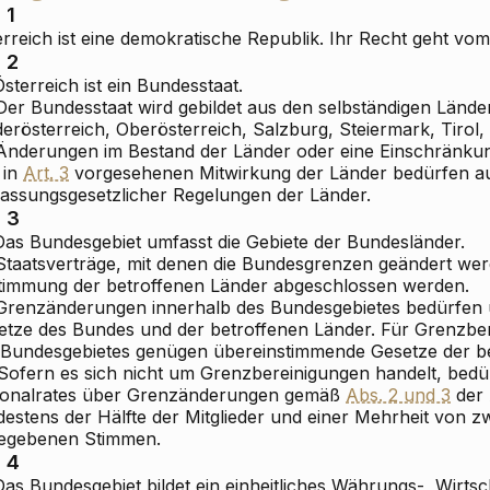
 1
rreich ist eine demokratische Republik. Ihr Recht geht vom
. 2
Österreich ist ein Bundesstaat.
 Der Bundesstaat wird gebildet aus den selbständigen Lände
erösterreich, Oberösterreich, Salzburg, Steiermark, Tirol,
 Änderungen im Bestand der Länder oder eine Einschränkun
 in
Art. 3
vorgesehenen Mitwirkung der Länder bedürfen a
fassungsgesetzlicher Regelungen der Länder.
. 3
 Das Bundesgebiet umfasst die Gebiete der Bundesländer.
 Staatsverträge, mit denen die Bundesgrenzen geändert wer
timmung der betroffenen Länder abgeschlossen werden.
 Grenzänderungen innerhalb des Bundesgebietes bedürfen
etze des Bundes und der betroffenen Länder. Für Grenzbe
 Bundesgebietes genügen übereinstimmende Gesetze der be
 Sofern es sich nicht um Grenzbereinigungen handelt, bed
ionalrates über Grenzänderungen gemäß
Abs. 2 und 3
der 
estens der Hälfte der Mitglieder und einer Mehrheit von zw
egebenen Stimmen.
. 4
Das Bundesgebiet bildet ein einheitliches Währungs-, Wirtsc