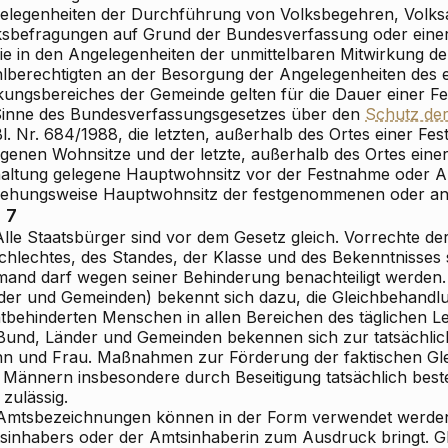
elegenheiten der Durchführung von Volksbegehren, Volk
ksbefragungen auf Grund der Bundesverfassung oder eine
ie in den Angelegenheiten der unmittelbaren Mitwirkung d
lberechtigten an der Besorgung der Angelegenheiten des 
kungsbereiches der Gemeinde gelten für die Dauer einer 
Sinne des Bundesverfassungsgesetzes über den
Schutz der
l. Nr. 684/1988, die letzten, außerhalb des Ortes einer F
egenen Wohnsitze und der letzte, außerhalb des Ortes ein
altung gelegene Hauptwohnsitz vor der Festnahme oder A
iehungsweise Hauptwohnsitz der festgenommenen oder an
. 7
Alle Staatsbürger sind vor dem Gesetz gleich. Vorrechte de
chlechtes, des Standes, der Klasse und des Bekenntnisses 
mand darf wegen seiner Behinderung benachteiligt werden.
der und Gemeinden) bekennt sich dazu, die Gleichbehandl
htbehinderten Menschen in allen Bereichen des täglichen L
 Bund, Länder und Gemeinden bekennen sich zur tatsächlic
n und Frau. Maßnahmen zur Förderung der faktischen Gle
 Männern insbesondere durch Beseitigung tatsächlich best
 zulässig.
 Amtsbezeichnungen können in der Form verwendet werden,
inhabers oder der Amtsinhaberin zum Ausdruck bringt. Gleic