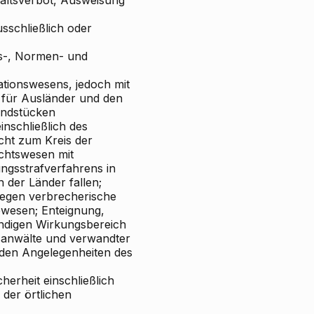
sschließlich oder
s-, Normen- und
iationswesens, jedoch mit
 für Ausländer und den
undstücken
nschließlich des
cht zum Kreis der
echtswesen mit
ngsstrafverfahrens in
 der Länder fallen;
gegen verbrecherische
ewesen; Enteignung,
tändigen Wirkungsbereich
tsanwälte und verwandter
n den Angelegenheiten des
erheit einschließlich
 der örtlichen