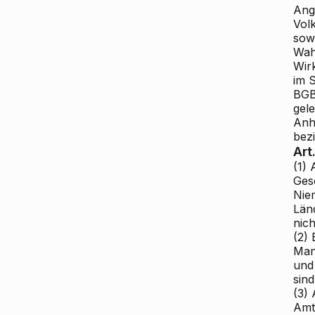
Ang
Vol
sow
Wah
Wir
im 
BGB
gel
Anh
bez
Art
(1) 
Ges
Nie
Län
nic
(2)
Man
und
sind
(3)
Amts