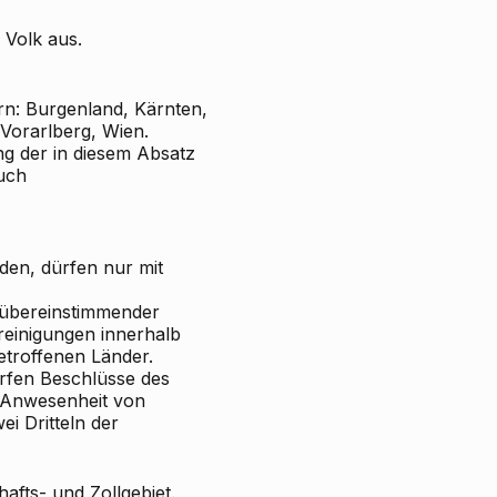
 Volk aus.
rn: Burgenland, Kärnten,
 Vorarlberg, Wien.
g der in diesem Absatz
uch
den, dürfen nur mit
 übereinstimmender
reinigungen innerhalb
troffenen Länder.
ürfen Beschlüsse des
Anwesenheit von
ei Dritteln der
hafts- und Zollgebiet.