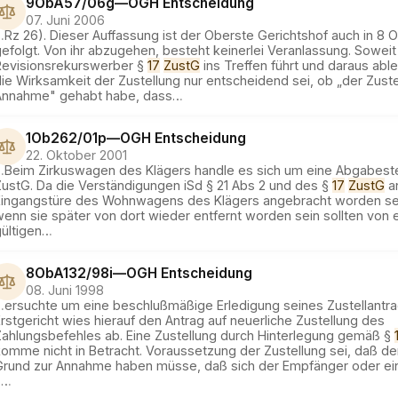
9ObA57/06g
—
OGH
Entscheidung
07. Juni 2006
…
Rz 26). Dieser Auffassung ist der Oberste Gerichtshof auch in 8
efolgt. Von ihr abzugehen, besteht keinerlei Veranlassung. Soweit
Revisionsrekurswerber §
17
ZustG
ins Treffen führt und daraus ablei
ie Wirksamkeit der Zustellung nur entscheidend sei, ob „der Zuste
Annahme" gehabt habe, dass
…
1Ob262/01p
—
OGH
Entscheidung
22. Oktober 2001
…
Beim Zirkuswagen des Klägers handle es sich um eine Abgabestel
ZustG. Da die Verständigungen iSd § 21 Abs 2 und des §
17
ZustG
a
Eingangstüre des Wohnwagens des Klägers angebracht worden sei
wenn sie später von dort wieder entfernt worden sein sollten von
ültigen
…
8ObA132/98i
—
OGH
Entscheidung
08. Juni 1998
…
ersuchte um eine beschlußmäßige Erledigung seines Zustellantr
rstgericht wies hierauf den Antrag auf neuerliche Zustellung des
Zahlungsbefehles ab. Eine Zustellung durch Hinterlegung gemäß §
omme nicht in Betracht. Voraussetzung der Zustellung sei, daß der
Grund zur Annahme haben müsse, daß sich der Empfänger oder ein
§
…