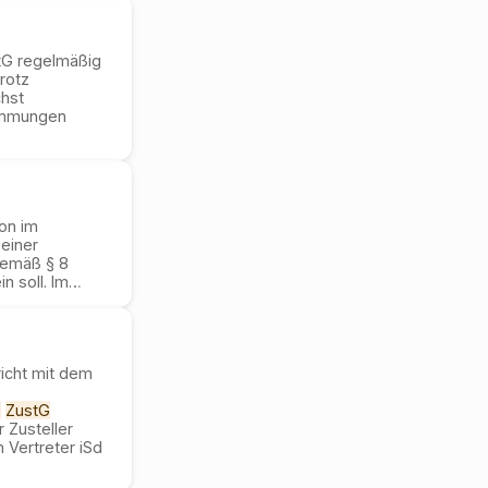
stG regelmäßig
trotz
hst
timmungen
on im
einer
 gemäß § 8
 soll. Im
…
richt mit dem
7
ZustG
 Zusteller
 Vertreter iSd