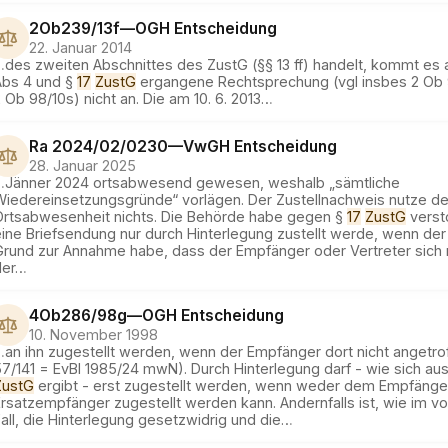
2Ob239/13f
—
OGH
Entscheidung
22. Januar 2014
…
des zweiten Abschnittes des ZustG (§§ 13 ff) handelt, kommt es a
Abs 4 und §
17
ZustG
ergangene Rechtsprechung (vgl insbes 2 Ob 
 Ob 98/10s) nicht an. Die am 10. 6. 2013
…
Ra 2024/02/0230
—
VwGH
Entscheidung
28. Januar 2025
…
Jänner 2024 ortsabwesend gewesen, weshalb „sämtliche
Wiedereinsetzungsgründe“ vorlägen. Der Zustellnachweis nutze de
Ortsabwesenheit nichts. Die Behörde habe gegen §
17
ZustG
verst
ine Briefsendung nur durch Hinterlegung zustellt werde, wenn der 
Grund zur Annahme habe, dass der Empfänger oder Vertreter sich
der
…
4Ob286/98g
—
OGH
Entscheidung
10. November 1998
…
an ihn zugestellt werden, wenn der Empfänger dort nicht angetro
7/141 = EvBl 1985/24 mwN). Durch Hinterlegung darf - wie sich au
ZustG
ergibt - erst zugestellt werden, wenn weder dem Empfänge
rsatzempfänger zugestellt werden kann. Andernfalls ist, wie im v
all, die Hinterlegung gesetzwidrig und die
…