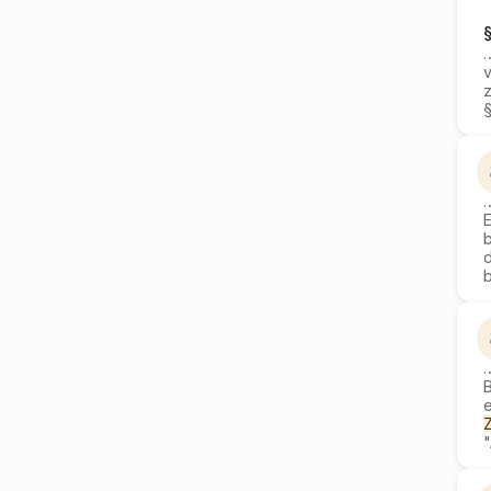
z
§
E
d
b