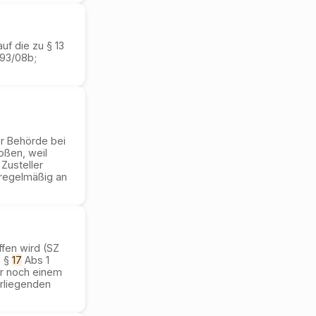
uf die zu § 13
93/08b;
r Behörde bei
oßen, weil
Zusteller
 regelmäßig an
ffen wird (SZ
s §
17
Abs 1
r noch einem
orliegenden