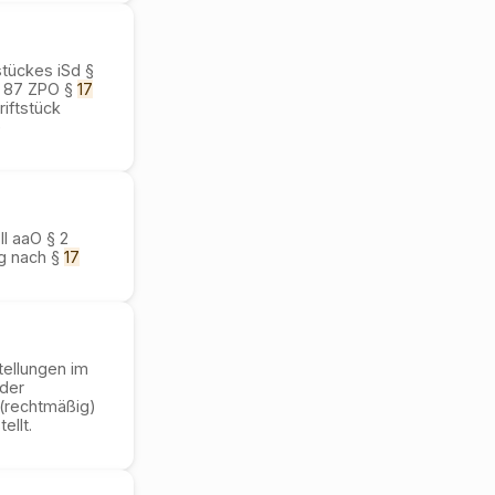
stückes iSd §
§ 87 ZPO §
17
riftstück
e
ll aaO § 2
ng nach §
17
tellungen im
 der
 (rechtmäßig)
ellt.