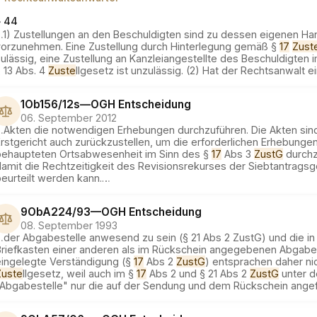
§ 44
…
1) Zustellungen an den Beschuldigten sind zu dessen eigenen H
vorzunehmen. Eine Zustellung durch Hinterlegung gemäß §
17
Zust
ulässig, eine Zustellung an Kanzleiangestellte des Beschuldigten 
 13 Abs. 4
Zuste
llgesetz ist unzulässig. (2) Hat der Rechtsanwalt e
1Ob156/12s
—
OGH
Entscheidung
06. September 2012
…
Akten die notwendigen Erhebungen durchzuführen. Die Akten si
rstgericht auch zurückzustellen, um die erforderlichen Erhebungen
behaupteten Ortsabwesenheit im Sinn des §
17
Abs 3
ZustG
durchz
amit die Rechtzeitigkeit des Revisionsrekurses der Siebtantragsg
eurteilt werden kann.
…
9ObA224/93
—
OGH
Entscheidung
08. September 1993
…
der Abgabestelle anwesend zu sein (§ 21 Abs 2 ZustG) und die in
Briefkasten einer anderen als im Rückschein angegebenen Abgabe
eingelegte Verständigung (§
17
Abs 2
ZustG
) entsprachen daher n
Zuste
llgesetz, weil auch im §
17
Abs 2 und § 21 Abs 2
ZustG
unter d
"Abgabestelle" nur die auf der Sendung und dem Rückschein ange