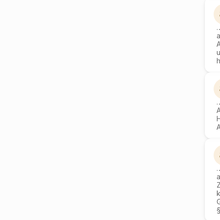
a
A
k