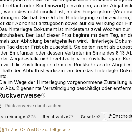
sbrieffach oder Briefeinwurf) einzulegen, an der Abgabest
r, wenn dies nicht möglich ist, an der Eingangstüre (Wohnu
ubringen. Sie hat den Ort der Hinterlegung zu bezeichnen,
er der Abholfrist anzugeben sowie auf die Wirkung der Hi
 Das hinterlegte Dokument ist mindestens zwei Wochen zu
eitzuhalten. Der Lauf dieser Frist beginnt mit dem Tag, an
tmals zur Abholung bereitgehalten wird. Hinterlegte Dokum
en Tag dieser Frist als zugestellt. Sie gelten nicht als zugest
 der Empfänger oder dessen Vertreter im Sinne des § 13 A
 der Abgabestelle nicht rechtzeitig vom Zustellvorgang Ken
h wird die Zustellung an dem der Rückkehr an die Abgabest
erhalb der Abholfrist wirksam, an dem das hinterlegte D
nte.
 Die im Wege der Hinterlegung vorgenommene Zustellung is
 im Abs. 2 genannte Verständigung beschädigt oder entfern
Rückverweise
Entschei
tscheidungen
375
Rechtssätze
27
Gesetze
3
§ 17 ZustG ·
ZustG ·
Zustellgesetz