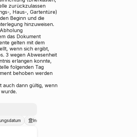
elle zurückzulassen
ngs-, Haus-, Gartentüre)
 den Beginn und die
nterlegung hinzuweisen.
r Abholung
 dem das Dokument
ente gelten mit dem
ellt, wenn sich ergibt,
bs. 3 wegen Abwesenheit
ntnis erlangen konnte,
elle folgenden Tag
okument behoben werden
t auch dann gültig, wenn
t wurde.
dungsdatum
Institutionen
Entscheidungsdatum
Gesetz