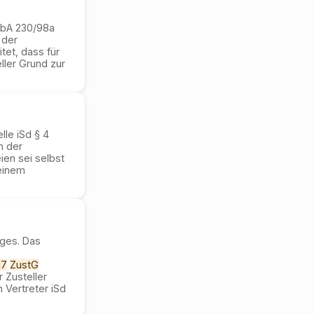
 ObA 230/98a
 der
tet, dass für
ller Grund zur
le iSd § 4
n der
en sei selbst
 einem
ages. Das
17
ZustG
 Zusteller
 Vertreter iSd