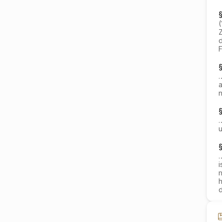
§
Z
d
F
§
a
m
h