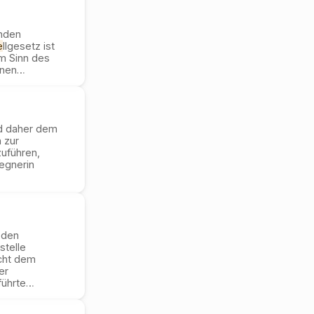
anden
e
llgesetz ist
im Sinn des
inen
…
nd daher dem
 zur
uführen,
egnerin
 den
stelle
icht dem
er
führte
…