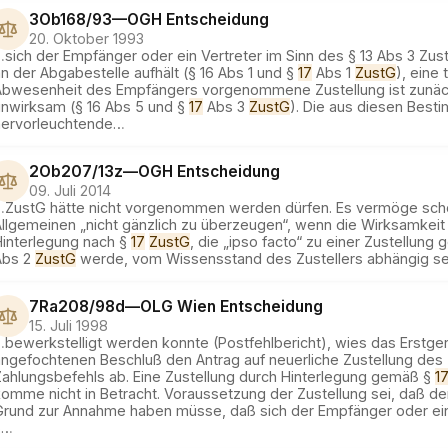
3Ob168/93
—
OGH
Entscheidung
20. Oktober 1993
…
sich der Empfänger oder ein Vertreter im Sinn des § 13 Abs 3 Zu
n der Abgabestelle aufhält (§ 16 Abs 1 und §
17
Abs 1
ZustG
), eine 
Abwesenheit des Empfängers vorgenommene Zustellung ist zunäc
unwirksam (§ 16 Abs 5 und §
17
Abs 3
ZustG
). Die aus diesen Bes
hervorleuchtende
…
2Ob207/13z
—
OGH
Entscheidung
09. Juli 2014
…
ZustG hätte nicht vorgenommen werden dürfen. Es vermöge sch
llgemeinen „nicht gänzlich zu überzeugen“, wenn die Wirksamkeit 
Hinterlegung nach §
17
ZustG
, die „ipso facto“ zu einer Zustellung
Abs 2
ZustG
werde, vom Wissensstand des Zustellers abhängig sein
7Ra208/98d
—
OLG Wien
Entscheidung
15. Juli 1998
…
bewerkstelligt werden konnte (Postfehlbericht), wies das Erstge
angefochtenen Beschluß den Antrag auf neuerliche Zustellung des
Zahlungsbefehls ab. Eine Zustellung durch Hinterlegung gemäß §
1
omme nicht in Betracht. Voraussetzung der Zustellung sei, daß der
Grund zur Annahme haben müsse, daß sich der Empfänger oder ein
§
…