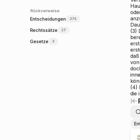
Hau
Rückverweise
ode
anz
Entscheidungen
375
Dau
Rechtssätze
27
(3)
ber
Gesetze
3
ers
erst
daß
von
doc
inn
kön
(4)
die
En