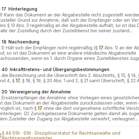
 17
Hinterlegung
(1) Kann das Dokument an der Abgabestelle nicht zugestellt werde
usteller Grund zur Annahme, daß sich der Empfänger oder ein Vert
es § 13 Abs. 3 regelmäßig an der Abgabestelle aufhält, so ist da
alle der Zustellung durch den Zustelldienst bei seiner zuständ…
 18
Nachsendung
…
1) Hält sich der Empfänger nicht regelmäßig (§
17
Abs. 1) an der A
uf, so ist das Dokument an eine andere inländische Abgabestelle
nachzusenden, wenn es 1. durch Organe eines Zustelldienstes zuge
§ 40
Inkrafttretens- und Übergangsbestimmungen
…
die Bezeichnung und die Überschrift des 2. Abschnitts, § 13, § 14, §
und 4, §
17
, § 18, § 19, § 20 Abs. 1 und 2, § 21 samt Überschrift, § 22 
§ 20
Verweigerung der Annahme
…
Ersatzempfänger die Annahme ohne Vorliegen eines gesetzliche
ist das Dokument an der Abgabestelle zurückzulassen oder, wenn d
öglich ist, nach §
17
ohne die dort vorgesehene schriftliche Verst
interlegen. (2) Zurückgelassene Dokumente gelten damit als zugest
dem Zusteller der Zugang zur Abgabestelle verwehrt, verleugnet
…
§ 44 DSt ·
DSt ·
Disziplinarstatut für Rechtsanwälte und
Rechtsanwaltsanwärter