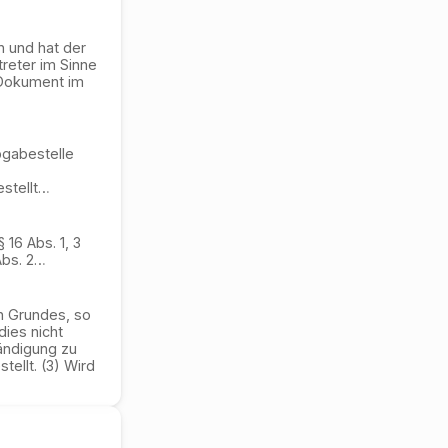
n und hat der
reter im Sinne
s Dokument im
bgabestelle
stellt
…
 16 Abs. 1, 3
Abs. 2
…
n Grundes, so
ies nicht
ändigung zu
ellt. (3) Wird