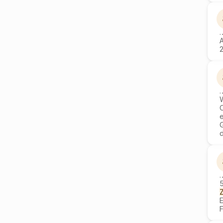
2
e
5
E
F