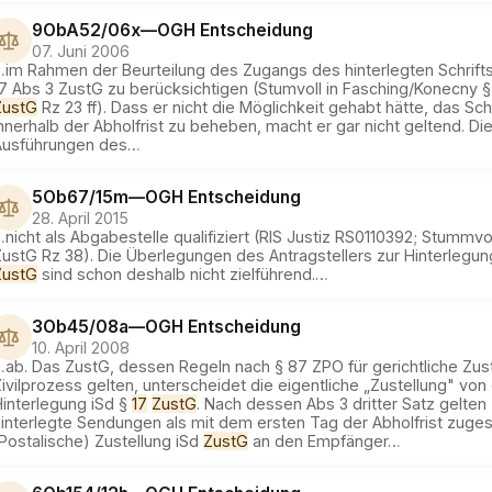
9ObA52/06x
—
OGH
Entscheidung
07. Juni 2006
…
im Rahmen der Beurteilung des Zugangs des hinterlegten Schrift
17 Abs 3 ZustG zu berücksichtigen (Stumvoll in Fasching/Konecny 
ZustG
Rz 23 ff). Dass er nicht die Möglichkeit gehabt hätte, das Sch
nnerhalb der Abholfrist zu beheben, macht er gar nicht geltend. Di
Ausführungen des
…
5Ob67/15m
—
OGH
Entscheidung
28. April 2015
…
nicht als Abgabestelle qualifiziert (RIS Justiz RS0110392; Stummvo
ZustG Rz 38). Die Überlegungen des Antragstellers zur Hinterlegu
ZustG
sind schon deshalb nicht zielführend.
…
3Ob45/08a
—
OGH
Entscheidung
10. April 2008
…
ab. Das ZustG, dessen Regeln nach § 87 ZPO für gerichtliche Zus
ivilprozess gelten, unterscheidet die eigentliche „Zustellung" von
Hinterlegung iSd §
17
ZustG
. Nach dessen Abs 3 dritter Satz gelten
interlegte Sendungen als mit dem ersten Tag der Abholfrist zugest
Postalische) Zustellung iSd
ZustG
an den Empfänger
…