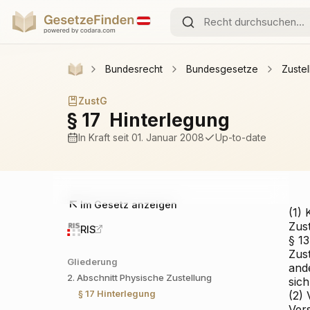
Bundesrecht
Bundesgesetze
Zuste
ZustG
§ 17
Hinterlegung
In Kraft
seit 01. Januar 2008
Up-to-date
Im Gesetz anzeigen
(1)
Zus
RIS
§ 13
Zust
Gliederung
and
2. Abschnitt
Physische Zustellung
sich
§ 17
Hinterlegung
(2) 
Vers