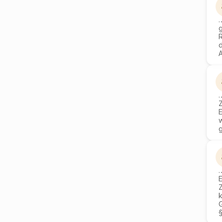
g
d
g
E
k