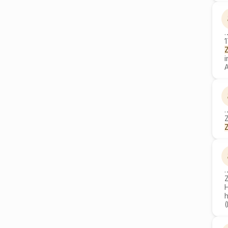
i
Z
h
(