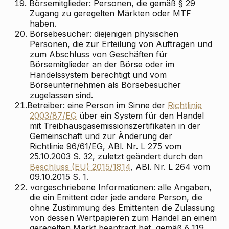
19.
Börsemitglieder: Personen, die gemäß § 29
Zugang zu geregelten Märkten oder MTF
haben.
20.
Börsebesucher: diejenigen physischen
Personen, die zur Erteilung von Aufträgen und
zum Abschluss von Geschäften für
Börsemitglieder an der Börse oder im
Handelssystem berechtigt und vom
Börseunternehmen als Börsebesucher
zugelassen sind.
21.
Betreiber: eine Person im Sinne der
Richtlinie
2003/87/EG
über ein System für den Handel
mit Treibhausgasemissionszertifikaten in der
Gemeinschaft und zur Änderung der
Richtlinie 96/61/EG, ABl. Nr. L 275 vom
25.10.2003 S. 32, zuletzt geändert durch den
Beschluss (EU) 2015/1814
, ABl. Nr. L 264 vom
09.10.2015 S. 1.
22.
vorgeschriebene Informationen: alle Angaben,
die ein Emittent oder jede andere Person, die
ohne Zustimmung des Emittenten die Zulassung
von dessen Wertpapieren zum Handel an einem
geregelten Markt beantragt hat, gemäß § 119