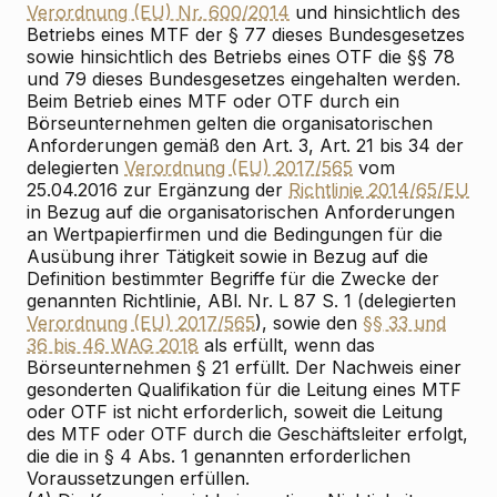
Verordnung (EU) Nr. 600/2014
und hinsichtlich des
Betriebs eines MTF der § 77 dieses Bundesgesetzes
sowie hinsichtlich des Betriebs eines OTF die §§ 78
und 79 dieses Bundesgesetzes eingehalten werden.
Beim Betrieb eines MTF oder OTF durch ein
Börseunternehmen gelten die organisatorischen
Anforderungen gemäß den Art. 3, Art. 21 bis 34 der
delegierten
Verordnung (EU) 2017/565
vom
25.04.2016 zur Ergänzung der
Richtlinie 2014/65/EU
in Bezug auf die organisatorischen Anforderungen
an Wertpapierfirmen und die Bedingungen für die
Ausübung ihrer Tätigkeit sowie in Bezug auf die
Definition bestimmter Begriffe für die Zwecke der
genannten Richtlinie, ABl. Nr. L 87 S. 1 (delegierten
Verordnung (EU) 2017/565
), sowie den
§§ 33 und
36 bis 46 WAG 2018
als erfüllt, wenn das
Börseunternehmen § 21 erfüllt. Der Nachweis einer
gesonderten Qualifikation für die Leitung eines MTF
oder OTF ist nicht erforderlich, soweit die Leitung
des MTF oder OTF durch die Geschäftsleiter erfolgt,
die die in § 4 Abs. 1 genannten erforderlichen
Voraussetzungen erfüllen.