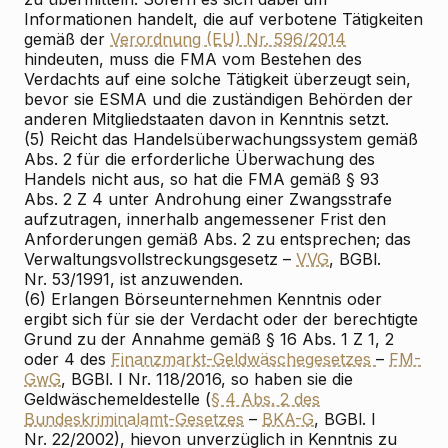
Informationen handelt, die auf verbotene Tätigkeiten
gemäß der
Verordnung (EU) Nr. 596/2014
hindeuten, muss die FMA vom Bestehen des
Verdachts auf eine solche Tätigkeit überzeugt sein,
bevor sie ESMA und die zuständigen Behörden der
anderen Mitgliedstaaten davon in Kenntnis setzt.
(5) Reicht das Handelsüberwachungssystem gemäß
Abs. 2 für die erforderliche Überwachung des
Handels nicht aus, so hat die FMA gemäß § 93
Abs. 2 Z 4 unter Androhung einer Zwangsstrafe
aufzutragen, innerhalb angemessener Frist den
Anforderungen gemäß Abs. 2 zu entsprechen; das
Verwaltungsvollstreckungsgesetz –
VVG
, BGBl.
Nr. 53/1991, ist anzuwenden.
(6) Erlangen Börseunternehmen Kenntnis oder
ergibt sich für sie der Verdacht oder der berechtigte
Grund zu der Annahme gemäß § 16 Abs. 1 Z 1, 2
oder 4 des
Finanzmarkt-Geldwäschegesetzes
–
FM-
GwG
, BGBl. I Nr. 118/2016, so haben sie die
Geldwäschemeldestelle (
§ 4 Abs. 2 des
Bundeskriminalamt-Gesetzes
–
BKA-G
, BGBl. I
Nr. 22/2002), hievon unverzüglich in Kenntnis zu