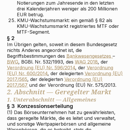
Notierungen zum Jahresende in den letzten
drei Kalenderjahren weniger als 200 Millionen
EUR betrug.
25.
KMU-Wachstumsmarkt: ein gemäß § 82 als
KMU-Wachstumsmarkt registriertes MTF oder
MTF-Segment.
§ 2
Im Übrigen gelten, soweit in diesem Bundesgesetz
nichts Anderes angeordnet ist, die
Begriffsbestimmungen des
Bankwesengesetzes
–
BWG
, BGBl. Nr. 532/1993, des
WAG 2018
, der
Verordnung (EU) Nr. 596/2014
, der
Verordnung
(EU) Nr. 600/2014
, der delegierten
Verordnung (EU)
2017/565
, der delegierten
Verordnung (EU)
2017/567
und der Verordnung (EU) Nr. 575/2013.
2. Abschnitt — Geregelter Markt
1. Unterabschnitt — Allgemeines
§ 3
Konzessionserteilung
(1) Das Börseunternehmen hat zu gewährleisten,
dass geregelte Märkte, die es leitet und verwaltet,
und sonstige Wertpapierbörsen und allgemeine
Warenbörsen, die es betreibt, stets die