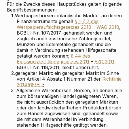
Für die Zwecke dieses Hauptstückes gelten folgende
Begriffsbestimmungen:
1.
Wertpapierbörsen: inländische Märkte, an denen
Finanzinstrumente gemäß
§ 1 Z 7 des
Wertpapieraufsichtsgesetzes 2018
–
WAG 2018
,
BGBl. I Nr. 107/2017, gehandelt werden und
zugleich auch ausländische Zahlungsmittel,
Münzen und Edelmetalle gehandelt und die
damit in Verbindung stehenden Hilfsgeschäfte
getätigt werden können;
§ 44 des
Emissionszertifikategesetzes 2011
–
EZG 2011
,
BGBl. I Nr. 118/2011, bleibt unberührt.
2.
geregelter Markt: ein geregelter Markt im Sinne
von Artikel 4 Absatz 1 Nummer 21 der
Richtlinie
2014/65/EU
;
3.
Allgemeine Warenbörsen: Börsen, an denen alle
zum börsemäßigen Handel geeigneten Waren,
die nicht ausdrücklich den geregelten Märkten
oder den landwirtschaftlichen Produktenbörsen
zum Handel zugewiesen sind, gehandelt sowie
die mit dem Warenhandel in Verbindung
stehenden Hilfsgeschäfte getätigt werden.