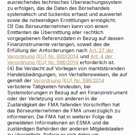
ausreichendes technisches Überwachungssystem
zu erfolgen, das die Daten des Börsehandels
systematisch und lückenlos erfasst und auswertet
sowie die notwendigen Ermittlungen ermöglicht.
(3) Das Börseunternehmen kann von einem
Emittenten die Übermittlung aller rechtlich
vorgegebenen Referenzdaten in Bezug auf dessen
Finanzinstrumente verlangen, soweit dies die
Erfüllung der Anforderungen nach
Art. 27 der
Verordnung (EU) Nr. 600/2014
und
Art. 4 der
Verordnung (EU) Nr. 596/2014
erforderlich ist.
(4) Bei Verdacht auf Vorliegen von marktstörenden
Handelsbedingungen, von Verhaltensweisen, die auf
gemäß der
Verordnung (EU) Nr. 596/2014
verbotene Tätigkeiten hindeuten, bei
Systemstörungen in Bezug auf ein Finanzinstrument
oder der Verletzung von anderen in die
Zuständigkeit der FMA fallenden Vorschriften hat
das Börseunternehmen die FMA unverzüglich zu
informieren. Die FMA hat in weiterer Folge die
gemeldeten Informationen an ESMA und die
zuständigen Behörden der anderen Mitgliedstaaten
zu übermitteln. Sofern es sich dabei um