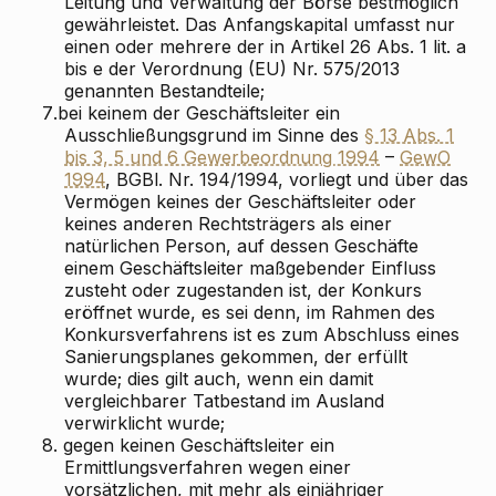
Leitung und Verwaltung der Börse bestmöglich
gewährleistet. Das Anfangskapital umfasst nur
einen oder mehrere der in Artikel 26 Abs. 1 lit. a
bis e der Verordnung (EU) Nr. 575/2013
genannten Bestandteile;
7.
bei keinem der Geschäftsleiter ein
Ausschließungsgrund im Sinne des
§ 13 Abs. 1
bis 3, 5 und 6 Gewerbeordnung 1994
–
GewO
1994
, BGBl. Nr. 194/1994, vorliegt und über das
Vermögen keines der Geschäftsleiter oder
keines anderen Rechtsträgers als einer
natürlichen Person, auf dessen Geschäfte
einem Geschäftsleiter maßgebender Einfluss
zusteht oder zugestanden ist, der Konkurs
eröffnet wurde, es sei denn, im Rahmen des
Konkursverfahrens ist es zum Abschluss eines
Sanierungsplanes gekommen, der erfüllt
wurde; dies gilt auch, wenn ein damit
vergleichbarer Tatbestand im Ausland
verwirklicht wurde;
8.
gegen keinen Geschäftsleiter ein
Ermittlungsverfahren wegen einer
vorsätzlichen, mit mehr als einjähriger