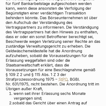
für fünf Bankarbeitstage aufgeschoben werden
kann, wenn diese ansonsten die Verfolgung der
Begünstigten einer verdächtigen Transaktion
behindern könnte. Das Börseunternehmen ist über
den Aufschub der Verständigung des
Vertragspartners zu informieren. Die Verständigung
des Vertragspartners hat den Hinweis zu enthalten,
dass er oder ein sonst Betroffener berechtigt sei,
Beschwerde wegen Verletzung seiner Rechte an das
zuständige Verwaltungsgericht zu erheben. Die
Geldwäschemeldestelle hat die Anordnung
aufzuheben, sobald die Voraussetzungen für die
Erlassung weggefallen sind oder die
Staatsanwaltschaft erklärt, dass die
Voraussetzungen für eine Beschlagnahme gemäß
§ 109 Z 2 und § 115 Abs. 1 Z 3 der
Strafprozessordnung 1975 –
StPO
, BGBl.
Nr. 631/1975, nicht bestehen. Die Anordnung tritt im
Übrigen außer Kraft,
1.
wenn seit ihrer Erlassung sechs Monate
vergangen sind;
2.
sobald das Gericht über einen Antrag auf