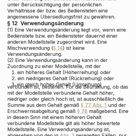
unter Berücksichtigung der persönlichen
Verhältnisse der bzw. des Bediensteten eine
angemessene Übersiedlungsfrist zu gewähren.
§ 12
Verwendungsänderung
(1) Eine Verwendungsänderung liegt vor, wenn eine
Bedienstete bzw. ein Bediensteter dauernd einer
anderen Modellstelle zugeordnet wird. Eine
Mischverwendung (
§ 14
) ist keine
Verwendungsänderung.
(2) Eine Verwendungsänderung kann in der
Zuordnung zu einer Modellstelle, mit der
1.
ein höheres Gehalt (Höherreihung) oder
2.
ein niedrigeres Gehalt (Rückreihung) oder
3.
ein gleich hohes Gehalt (Umreihung)
verbunden ist, bestehen. Für die Beurteilung, ob das
mit der Modellstelle verbundene Gehalt höher,
niedriger oder gleich hoch ist, ist ausschließlich die
Summe aus dem Gehalt gemäß
§ 77 Abs. 1
und der
Erschwernisabgeltung gemäß
§ 78
maßgebend. Eine
in diesem Sinn mit einem höheren Gehalt
verbundene Modellstelle gilt als höher bewertete
Modellstelle. Eine Verwendungsänderung ist,
abgesehen von den in
Abs. 3
geregelten Fällen, nur