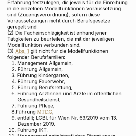
Erfahrung festzulegen, die jeweils für die Einreihung
in die einzelnen Modellfunktionen Voraussetzung
sind (Zugangsverordnung), sofern diese
Voraussetzungen nicht durch Berufsgesetze
geregelt sind.
(2) Die Facheinschlägigkeit ist anhand jener
Tätigkeiten zu beurteilen, die mit der jeweiligen
Modellfunktion verbunden sind.
(3)
Abs. 1
gilt nicht für die Modellfunktionen
folgender Berufsfamilien:
1.
Management Allgemein,
2.
Führung Allgemein,
3.
Führung Kindergarten,
4.
Führung Feuerwehr,
5.
Führung Berufsrettung,
6.
Führung Ärztinnen und Ärzte im öffentlichen
Gesundheitsdienst,
7.
Führung Pflege,
8.
Führung
MTDG
,
9.
entfällt; LGBl. für Wien Nr. 63/2019 vom 13.
Dezember 2019.
10.
Führung IKT,
11.
Management spitalsärztlicher Dienst sowie