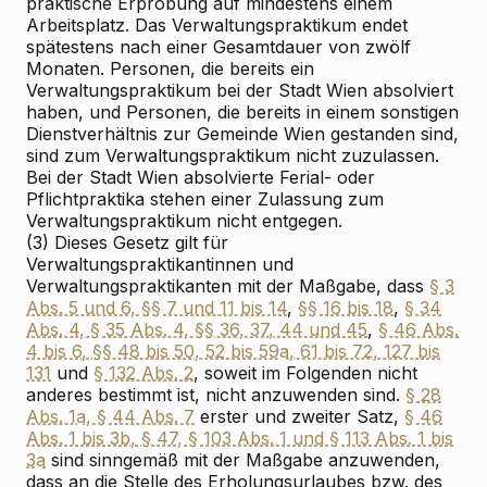
praktische Erprobung auf mindestens einem
Arbeitsplatz. Das Verwaltungspraktikum endet
spätestens nach einer Gesamtdauer von zwölf
Monaten. Personen, die bereits ein
Verwaltungspraktikum bei der Stadt Wien absolviert
haben, und Personen, die bereits in einem sonstigen
Dienstverhältnis zur Gemeinde Wien gestanden sind,
sind zum Verwaltungspraktikum nicht zuzulassen.
Bei der Stadt Wien absolvierte Ferial- oder
Pflichtpraktika stehen einer Zulassung zum
Verwaltungspraktikum nicht entgegen.
(3) Dieses Gesetz gilt für
Verwaltungspraktikantinnen und
Verwaltungspraktikanten mit der Maßgabe, dass
§ 3
Abs. 5 und 6, §§ 7 und 11 bis 14
,
§§ 16 bis 18
,
§ 34
Abs. 4, § 35 Abs. 4, §§ 36, 37, 44 und 45
,
§ 46 Abs.
4 bis 6, §§ 48 bis 50, 52 bis 59a, 61 bis 72, 127 bis
131
und
§ 132 Abs. 2
, soweit im Folgenden nicht
anderes bestimmt ist, nicht anzuwenden sind.
§ 28
Abs. 1a, § 44 Abs. 7
erster und zweiter Satz,
§ 46
Abs. 1 bis 3b, § 47, § 103 Abs. 1 und § 113 Abs. 1 bis
3a
sind sinngemäß mit der Maßgabe anzuwenden,
dass an die Stelle des Erholungsurlaubes bzw. des