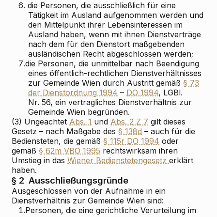
6.
die Personen, die ausschließlich für eine
Tätigkeit im Ausland aufgenommen werden und
den Mittelpunkt ihrer Lebensinteressen im
Ausland haben, wenn mit ihnen Dienstverträge
nach dem für den Dienstort maßgebenden
ausländischen Recht abgeschlossen werden;
7.
die Personen, die unmittelbar nach Beendigung
eines öffentlich-rechtlichen Dienstverhältnisses
zur Gemeinde Wien durch Austritt gemäß
§ 73
der Dienstordnung 1994
–
DO 1994
, LGBl.
Nr. 56, ein vertragliches Dienstverhältnis zur
Gemeinde Wien begründen.
(3) Ungeachtet
Abs. 1
und
Abs. 2 Z 7
gilt dieses
Gesetz – nach Maßgabe des
§ 138d
– auch für die
Bediensteten, die gemäß
§ 115r DO 1994
oder
gemäß
§ 62m VBO 1995
rechtswirksam ihren
Umstieg in das
Wiener Bedienstetengesetz
erklärt
haben.
§ 2
Ausschließungsgründe
Ausgeschlossen von der Aufnahme in ein
Dienstverhältnis zur Gemeinde Wien sind:
1.
Personen, die eine gerichtliche Verurteilung im