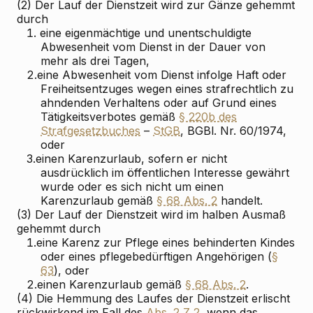
(2) Der Lauf der Dienstzeit wird zur Gänze gehemmt
durch
1.
eine eigenmächtige und unentschuldigte
Abwesenheit vom Dienst in der Dauer von
mehr als drei Tagen,
2.
eine Abwesenheit vom Dienst infolge Haft oder
Freiheitsentzuges wegen eines strafrechtlich zu
ahndenden Verhaltens oder auf Grund eines
Tätigkeitsverbotes gemäß
§ 220b des
Strafgesetzbuches
–
StGB
, BGBl. Nr. 60/1974,
oder
3.
einen Karenzurlaub, sofern er nicht
ausdrücklich im öffentlichen Interesse gewährt
wurde oder es sich nicht um einen
Karenzurlaub gemäß
§ 68 Abs. 2
handelt.
(3) Der Lauf der Dienstzeit wird im halben Ausmaß
gehemmt durch
1.
eine Karenz zur Pflege eines behinderten Kindes
oder eines pflegebedürftigen Angehörigen (
§
63
), oder
2.
einen Karenzurlaub gemäß
§ 68 Abs. 2
.
(4) Die Hemmung des Laufes der Dienstzeit erlischt
rückwirkend im Fall des
Abs. 2 Z 2
, wenn das