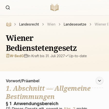
Landesrecht
Wien
Landesesetze
Wiener 
Wiener
Bedienstetengesetz
W-BedG
In Kraft
bis 31. Juli 2027
Up-to-date
Vorwort/Präambel
1. Abschnitt — Allgemeine
Bestimmungen
§ 1
Anwendungsbereich
(1) Dieses Gesetz gilt, soweit in
Abs. 2
nichts