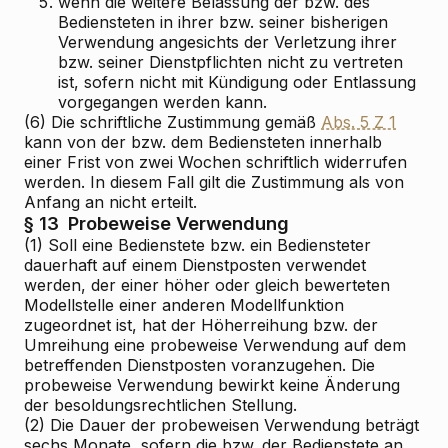
5.
wenn die weitere Belassung der bzw. des
Bediensteten in ihrer bzw. seiner bisherigen
Verwendung angesichts der Verletzung ihrer
bzw. seiner Dienstpflichten nicht zu vertreten
ist, sofern nicht mit Kündigung oder Entlassung
vorgegangen werden kann.
(6) Die schriftliche Zustimmung gemäß
Abs. 5 Z 1
kann von der bzw. dem Bediensteten innerhalb
einer Frist von zwei Wochen schriftlich widerrufen
werden. In diesem Fall gilt die Zustimmung als von
Anfang an nicht erteilt.
§ 13
Probeweise Verwendung
(1) Soll eine Bedienstete bzw. ein Bediensteter
dauerhaft auf einem Dienstposten verwendet
werden, der einer höher oder gleich bewerteten
Modellstelle einer anderen Modellfunktion
zugeordnet ist, hat der Höherreihung bzw. der
Umreihung eine probeweise Verwendung auf dem
betreffenden Dienstposten voranzugehen. Die
probeweise Verwendung bewirkt keine Änderung
der besoldungsrechtlichen Stellung.
(2) Die Dauer der probeweisen Verwendung beträgt
sechs Monate, sofern die bzw. der Bedienstete an