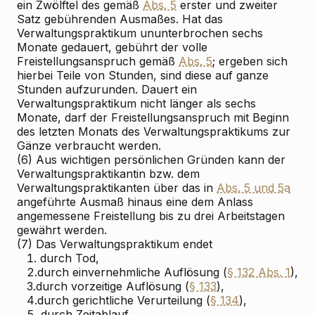
ein Zwölftel des gemäß
Abs. 5
erster und zweiter
Satz gebührenden Ausmaßes. Hat das
Verwaltungspraktikum ununterbrochen sechs
Monate gedauert, gebührt der volle
Freistellungsanspruch gemäß
Abs. 5
; ergeben sich
hierbei Teile von Stunden, sind diese auf ganze
Stunden aufzurunden. Dauert ein
Verwaltungspraktikum nicht länger als sechs
Monate, darf der Freistellungsanspruch mit Beginn
des letzten Monats des Verwaltungspraktikums zur
Gänze verbraucht werden.
(6) Aus wichtigen persönlichen Gründen kann der
Verwaltungspraktikantin bzw. dem
Verwaltungspraktikanten über das in
Abs. 5 und 5a
angeführte Ausmaß hinaus eine dem Anlass
angemessene Freistellung bis zu drei Arbeitstagen
gewährt werden.
(7) Das Verwaltungspraktikum endet
1.
durch Tod,
2.
durch einvernehmliche Auflösung (
§ 132 Abs. 1
),
3.
durch vorzeitige Auflösung (
§ 133
),
4.
durch gerichtliche Verurteilung (
§ 134
),
5.
durch Zeitablauf,