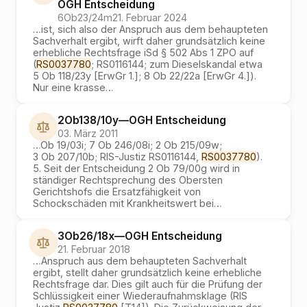
OGH
Entscheidung
6Ob23/24m
21. Februar 2024
…
ist, sich also der Anspruch aus dem behaupteten
Sachverhalt ergibt, wirft daher grundsätzlich keine
erhebliche Rechtsfrage iSd § 502 Abs 1 ZPO auf
(
RS0037780
; RS0116144; zum Dieselskandal etwa
5 Ob 118/23y [ErwGr 1.]; 8 Ob 22/22a [ErwGr 4.]).
Nur eine krasse
…
2Ob138/10y
—
OGH
Entscheidung
03. März 2011
…
Ob 19/03i; 7 Ob 246/08i; 2 Ob 215/09w;
3 Ob 207/10b; RIS-Justiz RS0116144,
RS0037780
).
5. Seit der Entscheidung 2 Ob 79/00g wird in
ständiger Rechtsprechung des Obersten
Gerichtshofs die Ersatzfähigkeit von
Schockschäden mit Krankheitswert bei
…
3Ob26/18x
—
OGH
Entscheidung
21. Februar 2018
…
Anspruch aus dem behaupteten Sachverhalt
ergibt, stellt daher grundsätzlich keine erhebliche
Rechtsfrage dar. Dies gilt auch für die Prüfung der
Schlüssigkeit einer Wiederaufnahmsklage (RIS