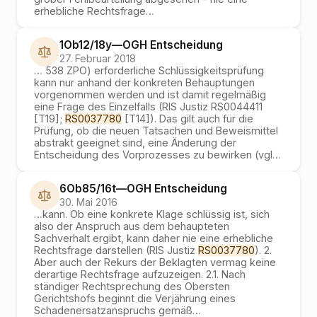
erhebliche Rechtsfrage
…
1Ob12/18y
—
OGH
Entscheidung
27. Februar 2018
…
538 ZPO) erforderliche Schlüssigkeitsprüfung
kann nur anhand der konkreten Behauptungen
vorgenommen werden und ist damit regelmäßig
eine Frage des Einzelfalls (RIS Justiz RS0044411
[T19];
RS0037780
[T14]). Das gilt auch für die
Prüfung, ob die neuen Tatsachen und Beweismittel
abstrakt geeignet sind, eine Änderung der
Entscheidung des Vorprozesses zu bewirken (vgl
…
6Ob85/16t
—
OGH
Entscheidung
30. Mai 2016
…
kann. Ob eine konkrete Klage schlüssig ist, sich
also der Anspruch aus dem behaupteten
Sachverhalt ergibt, kann daher nie eine erhebliche
Rechtsfrage darstellen (RIS Justiz
RS0037780
). 2.
Aber auch der Rekurs der Beklagten vermag keine
derartige Rechtsfrage aufzuzeigen. 2.1. Nach
ständiger Rechtsprechung des Obersten
Gerichtshofs beginnt die Verjährung eines
Schadenersatzanspruchs gemäß
…