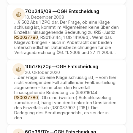
7Ob246/08i
—
OGH
Entscheidung
10. Dezember 2008
…
§ 502 Abs 1 ZPO dar. Der Frage, ob eine Klage
schlüssig ist, kommt im Allgemeinen keine über den
Einzelfall hinausgehende Bedeutung zu (RIS-Justiz
RS0037780
; RS0116144; 1 Ob 141/08d). Wenn das
Klagevorbringen - auch in Anbetracht der beiden
unterschiedlichen Datumsbezeichnungen für die
Vertragsabrechnung (26. 11. 2006 und 27. 11. 2006
…
1Ob178/20p
—
OGH
Entscheidung
20. Oktober 2020
…
der Frage, ob eine Klage schlüssig ist, – vom hier
nicht vorliegenden Fall auffallender Fehlbeurteilung
abgesehen – keine über den Einzelfall
hinausgehende Bedeutung zu (RS0116144,
RS0037780
). Ob eine (weitere) Aufschlüsselung
zumutbar ist, hängt von den konkreten Umständen
des Einzelfalls ab (RS0037907 [T16]). Die
Darlegung des Berufungsgerichts, es sei der in
den
…
6Ob38/17g
—
OGH
Entscheidung