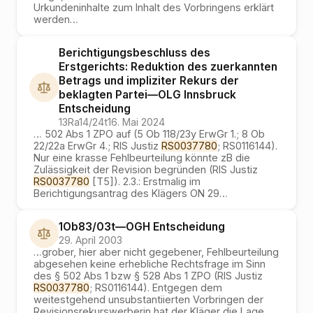
Urkundeninhalte zum Inhalt des Vorbringens erklärt
werden
…
Berichtigungsbeschluss des
Erstgerichts: Reduktion des zuerkannten
Betrags und impliziter Rekurs der
beklagten Partei
—
OLG Innsbruck
Entscheidung
13Ra14/24t
16. Mai 2024
…
502 Abs 1 ZPO auf (5 Ob 118/23y ErwGr 1.; 8 Ob
22/22a ErwGr 4.; RIS Justiz
RS0037780
; RS0116144).
Nur eine krasse Fehlbeurteilung könnte zB die
Zulässigkeit der Revision begründen (RIS Justiz
RS0037780
[T5]). 2.3.: Erstmalig im
Berichtigungsantrag des Klägers ON 29
…
1Ob83/03t
—
OGH
Entscheidung
29. April 2003
…
grober, hier aber nicht gegebener, Fehlbeurteilung
abgesehen keine erhebliche Rechtsfrage im Sinn
des § 502 Abs 1 bzw § 528 Abs 1 ZPO (RIS Justiz
RS0037780
; RS0116144). Entgegen dem
weitestgehend unsubstantiierten Vorbringen der
Revisionsrekurswerberin hat der Kläger die Lage