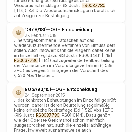
für die Prüfung der Schlüssigkeit einer
Wiederaufnahmsklage (RIS Justiz
RS0037780
[T14]). 3.4 Die Wiederaufnahmsklägerin beruft sich
auf Zeugen zur Bestätigung
…
1Ob18/18f
—
OGH
Entscheidung
27. Februar 2018
…
hervorgekommene Tatsachen auf das
wiederaufzunehmende Verfahren von Einfluss sein
sollen. Auch insoweit kann die Klägerin daher keine
im Einzellfall (vgl dazu RIS Justiz RS0044411 [T19];
RS0037780
[T14]) aufzugreifende Fehlbeurteilung
der Vorinstanzen im Vorprüfungsverfahren (§ 538
ZPO) aufzeigen. 3. Entgegen der Vorschrift des
§ 520 Abs 1 letzter
…
9ObA93/15i
—
OGH
Entscheidung
24. September 2015
…
der konkreten Behauptungen im Einzelfall geprüft
werden; daher ist deren Beurteilung regelmäßig
keine erhebliche Rechtsfrage iSd § 528 Abs 1 ZPO
(RIS Justiz
RS0037780
; RS0116144). Dazu gehört,
wie der Oberste Gerichtshof schon mehrfach
ausgesprochen hat, auch die einzelfallabhängige
Frage, inwieweit ausnahmsweise auch