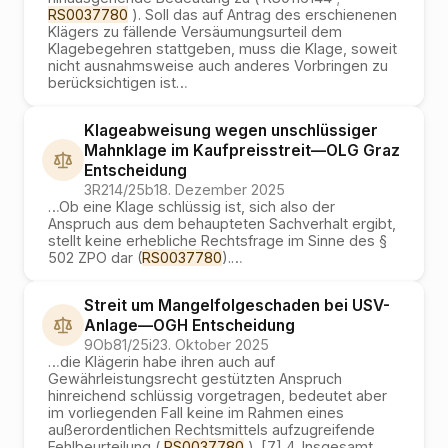
RS0037780
). Soll das auf Antrag des erschienenen
Klägers zu fällende Versäumungsurteil dem
Klagebegehren stattgeben, muss die Klage, soweit
nicht ausnahmsweise auch anderes Vorbringen zu
berücksichtigen ist
…
Klageabweisung wegen unschlüssiger
Mahnklage im Kaufpreisstreit
—
OLG Graz
Entscheidung
3R214/25b
18. Dezember 2025
…
Ob eine Klage schlüssig ist, sich also der
Anspruch aus dem behaupteten Sachverhalt ergibt,
stellt keine erhebliche Rechtsfrage im Sinne des §
502 ZPO dar (
RS0037780
).
…
Streit um Mangelfolgeschaden bei USV-
Anlage
—
OGH
Entscheidung
9Ob81/25i
23. Oktober 2025
…
die Klägerin habe ihren auch auf
Gewährleistungsrecht gestützten Anspruch
hinreichend schlüssig vorgetragen, bedeutet aber
im vorliegenden Fall keine im Rahmen eines
außerordentlichen Rechtsmittels aufzugreifende
Fehlbeurteilung (
RS0037780
). [7] 4. Insgesamt