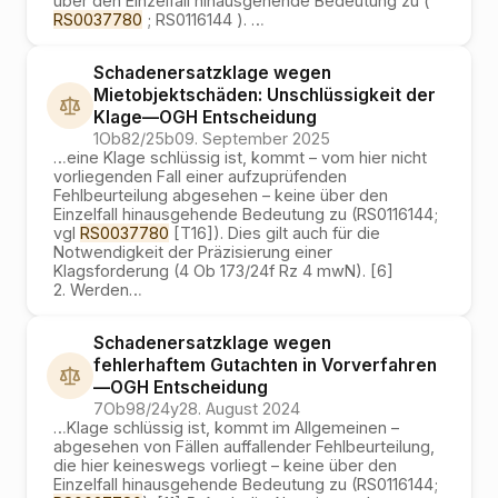
über den Einzelfall hinausgehende Bedeutung zu (
RS0037780
; RS0116144 ).
…
Schadenersatzklage wegen
Mietobjektschäden: Unschlüssigkeit der
Klage
—
OGH
Entscheidung
1Ob82/25b
09. September 2025
…
eine Klage schlüssig ist, kommt – vom hier nicht
vorliegenden Fall einer aufzuprüfenden
Fehlbeurteilung abgesehen – keine über den
Einzelfall hinausgehende Bedeutung zu (RS0116144;
vgl
RS0037780
[T16]). Dies gilt auch für die
Notwendigkeit der Präzisierung einer
Klagsforderung (4 Ob 173/24f Rz 4 mwN). [6]
2. Werden
…
Schadenersatzklage wegen
fehlerhaftem Gutachten in Vorverfahren
—
OGH
Entscheidung
7Ob98/24y
28. August 2024
…
Klage schlüssig ist, kommt im Allgemeinen –
abgesehen von Fällen auffallender Fehlbeurteilung,
die hier keineswegs vorliegt – keine über den
Einzelfall hinausgehende Bedeutung zu (RS0116144;