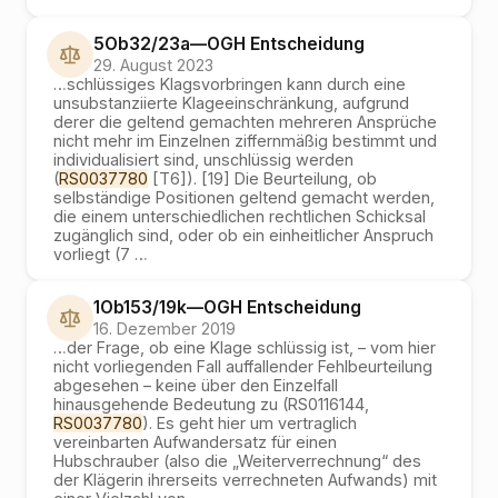
5Ob32/23a
—
OGH
Entscheidung
29. August 2023
…
schlüssiges Klagsvorbringen kann durch eine
unsubstanziierte Klageeinschränkung, aufgrund
derer die geltend gemachten mehreren Ansprüche
nicht mehr im Einzelnen ziffernmäßig bestimmt und
individualisiert sind, unschlüssig werden
(
RS0037780
[T6]). [19] Die Beurteilung, ob
selbständige Positionen geltend gemacht werden,
die einem unterschiedlichen rechtlichen Schicksal
zugänglich sind, oder ob ein einheitlicher Anspruch
vorliegt (7
…
1Ob153/19k
—
OGH
Entscheidung
16. Dezember 2019
…
der Frage, ob eine Klage schlüssig ist, – vom hier
nicht vorliegenden Fall auffallender Fehlbeurteilung
abgesehen – keine über den Einzelfall
hinausgehende Bedeutung zu (RS0116144,
RS0037780
). Es geht hier um vertraglich
vereinbarten Aufwandersatz für einen
Hubschrauber (also die „Weiterverrechnung“ des
der Klägerin ihrerseits verrechneten Aufwands) mit