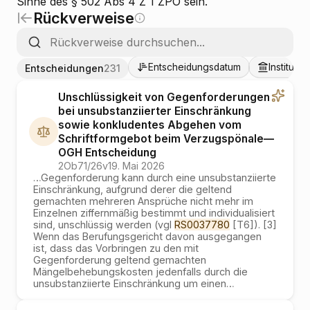
Sinne des § 502 Abs 4 Z 1 ZPO sein.
Rückverweise
Entscheidungsdatum
Institutio
Entscheidungen
231
Unschlüssigkeit von Gegenforderungen
bei unsubstanziierter Einschränkung
sowie konkludentes Abgehen vom
Schriftformgebot beim Verzugspönale
—
OGH
Entscheidung
2Ob71/26v
19. Mai 2026
…
Gegenforderung kann durch eine unsubstanziierte
Einschränkung, aufgrund derer die geltend
gemachten mehreren Ansprüche nicht mehr im
Einzelnen ziffernmäßig bestimmt und individualisiert
sind, unschlüssig werden (vgl
RS0037780
[T6]). [3]
Wenn das Berufungsgericht davon ausgegangen
ist, dass das Vorbringen zu den mit
Gegenforderung geltend gemachten
Mängelbehebungskosten jedenfalls durch die
unsubstanziierte Einschränkung um einen
…