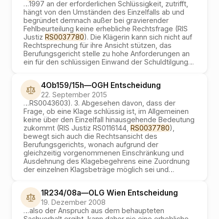
…
1997 an der erforderlichen Schlüssigkeit, zutrifft,
hängt von den Umständen des Einzelfalls ab und
begründet demnach außer bei gravierender
Fehlbeurteilung keine erhebliche Rechtsfrage (RIS
Justiz
RS0037780
). Die Klägerin kann sich nicht auf
Rechtsprechung für ihre Ansicht stützen, das
Berufungsgericht stelle zu hohe Anforderungen an
ein für den schlüssigen Einwand der Schuldtilgung
…
4Ob159/15h
—
OGH
Entscheidung
22. September 2015
…
RS0043603). 3. Abgesehen davon, dass der
Frage, ob eine Klage schlüssig ist, im Allgemeinen
keine über den Einzelfall hinausgehende Bedeutung
zukommt (RIS Justiz RS0116144,
RS0037780
),
bewegt sich auch die Rechtsansicht des
Berufungsgerichts, wonach aufgrund der
gleichzeitig vorgenommenen Einschränkung und
Ausdehnung des Klagebegehrens eine Zuordnung
der einzelnen Klagsbeträge möglich sei und
…
1R234/08a
—
OLG Wien
Entscheidung
19. Dezember 2008
…
also der Anspruch aus dem behaupteten
Sachverhalt ergibt, kann daher nie eine erhebliche