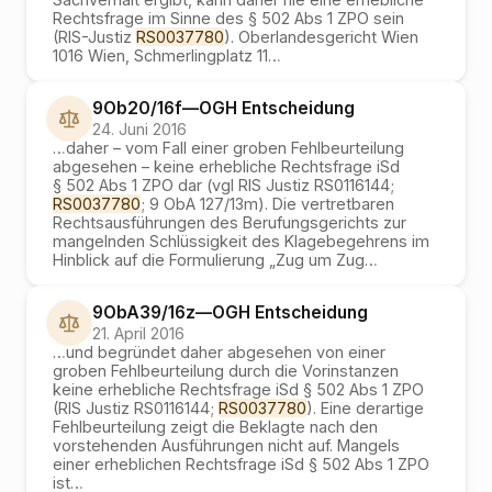
Rechtsfrage im Sinne des § 502 Abs 1 ZPO sein
(RIS-Justiz
RS0037780
). Oberlandesgericht Wien
1016 Wien, Schmerlingplatz 11
…
9Ob20/16f
—
OGH
Entscheidung
24. Juni 2016
…
daher – vom Fall einer groben Fehlbeurteilung
abgesehen – keine erhebliche Rechtsfrage iSd
§ 502 Abs 1 ZPO dar (vgl RIS Justiz RS0116144;
RS0037780
; 9 ObA 127/13m). Die vertretbaren
Rechtsausführungen des Berufungsgerichts zur
mangelnden Schlüssigkeit des Klagebegehrens im
Hinblick auf die Formulierung „Zug um Zug
…
9ObA39/16z
—
OGH
Entscheidung
21. April 2016
…
und begründet daher abgesehen von einer
groben Fehlbeurteilung durch die Vorinstanzen
keine erhebliche Rechtsfrage iSd § 502 Abs 1 ZPO
(RIS Justiz RS0116144;
RS0037780
). Eine derartige
Fehlbeurteilung zeigt die Beklagte nach den
vorstehenden Ausführungen nicht auf. Mangels
einer erheblichen Rechtsfrage iSd § 502 Abs 1 ZPO
ist
…