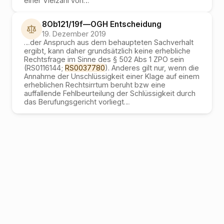
einer Vielzahl von
…
8Ob121/19f
—
OGH
Entscheidung
19. Dezember 2019
…
der Anspruch aus dem behaupteten Sachverhalt
ergibt, kann daher grundsätzlich keine erhebliche
Rechtsfrage im Sinne des § 502 Abs 1 ZPO sein
(RS0116144;
RS0037780
). Anderes gilt nur, wenn die
Annahme der Unschlüssigkeit einer Klage auf einem
erheblichen Rechtsirrtum beruht bzw eine
auffallende Fehlbeurteilung der Schlüssigkeit durch
das Berufungsgericht vorliegt
…