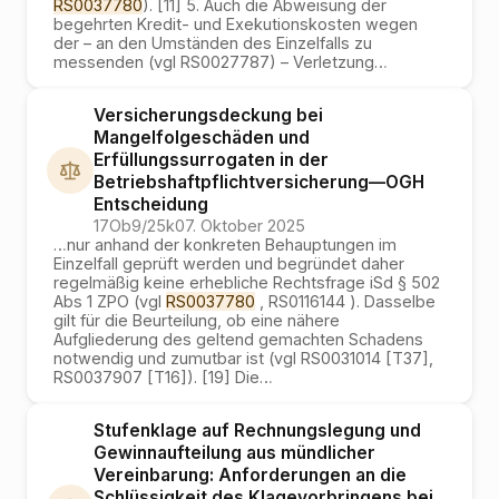
RS0037780
). [11] 5. Auch die Abweisung der
begehrten Kredit- und Exekutionskosten wegen
der – an den Umständen des Einzelfalls zu
messenden (vgl RS0027787) – Verletzung
…
Versicherungsdeckung bei
Mangelfolgeschäden und
Erfüllungssurrogaten in der
Betriebshaftpflichtversicherung
—
OGH
Entscheidung
17Ob9/25k
07. Oktober 2025
…
nur anhand der konkreten Behauptungen im
Einzelfall geprüft werden und begründet daher
regelmäßig keine erhebliche Rechtsfrage iSd § 502
Abs 1 ZPO (vgl
RS0037780
, RS0116144 ). Dasselbe
gilt für die Beurteilung, ob eine nähere
Aufgliederung des geltend gemachten Schadens
notwendig und zumutbar ist (vgl RS0031014 [T37],
RS0037907 [T16]). [19] Die
…
Stufenklage auf Rechnungslegung und
Gewinnaufteilung aus mündlicher
Vereinbarung: Anforderungen an die
Schlüssigkeit des Klagevorbringens bei