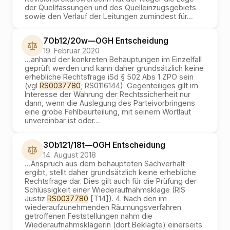
der Quellfassungen und des Quelleinzugsgebiets
sowie den Verlauf der Leitungen zumindest für
…
7Ob12/20w
—
OGH
Entscheidung
19. Februar 2020
…
anhand der konkreten Behauptungen im Einzelfall
geprüft werden und kann daher grundsätzlich keine
erhebliche Rechtsfrage iSd § 502 Abs 1 ZPO sein
(vgl
RS0037780
; RS0116144). Gegenteiliges gilt im
Interesse der Wahrung der Rechtssicherheit nur
dann, wenn die Auslegung des Parteivorbringens
eine grobe Fehlbeurteilung, mit seinem Wortlaut
unvereinbar ist oder
…
3Ob121/18t
—
OGH
Entscheidung
14. August 2018
…
Anspruch aus dem behaupteten Sachverhalt
ergibt, stellt daher grundsätzlich keine erhebliche
Rechtsfrage dar. Dies gilt auch für die Prüfung der
Schlüssigkeit einer Wiederaufnahmsklage (RIS
Justiz
RS0037780
[T14]). 4. Nach den im
wiederaufzunehmenden Räumungsverfahren
getroffenen Feststellungen nahm die
Wiederaufnahmsklägerin (dort Beklagte) einerseits