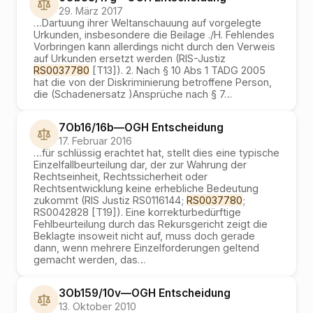
29. März 2017
…
Dartuung ihrer Weltanschauung auf vorgelegte
Urkunden, insbesondere die Beilage ./H. Fehlendes
Vorbringen kann allerdings nicht durch den Verweis
auf Urkunden ersetzt werden (RIS-Justiz
RS0037780
[T13]). 2. Nach § 10 Abs 1 TADG 2005
hat die von der Diskriminierung betroffene Person,
die (Schadenersatz )Ansprüche nach § 7
…
7Ob16/16b
—
OGH
Entscheidung
17. Februar 2016
…
für schlüssig erachtet hat, stellt dies eine typische
Einzelfallbeurteilung dar, der zur Wahrung der
Rechtseinheit, Rechtssicherheit oder
Rechtsentwicklung keine erhebliche Bedeutung
zukommt (RIS Justiz RS0116144;
RS0037780
;
RS0042828 [T19]). Eine korrekturbedürftige
Fehlbeurteilung durch das Rekursgericht zeigt die
Beklagte insoweit nicht auf, muss doch gerade
dann, wenn mehrere Einzelforderungen geltend
gemacht werden, das
…
3Ob159/10v
—
OGH
Entscheidung
13. Oktober 2010