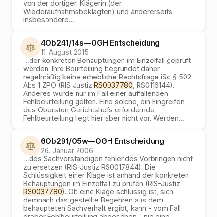
von der dortigen Klägerin (der
Wiederaufnahmsbeklagten) und andererseits
insbesondere
…
4Ob241/14s
—
OGH
Entscheidung
11. August 2015
…
der konkreten Behauptungen im Einzelfall geprüft
werden. Ihre Beurteilung begründet daher
regelmäßig keine erhebliche Rechtsfrage iSd § 502
Abs 1 ZPO (RIS Justiz
RS0037780
, RS0116144).
Anderes würde nur im Fall einer auffallenden
Fehlbeurteilung gelten. Eine solche, ein Eingreifen
des Obersten Gerichtshofs erfordernde
Fehlbeurteilung liegt hier aber nicht vor. Werden
…
6Ob291/05w
—
OGH
Entscheidung
26. Januar 2006
…
des Sachverständigen fehlendes Vorbringen nicht
zu ersetzen (RIS-Justiz RS0017844). Die
Schlüssigkeit einer Klage ist anhand der konkreten
Behauptungen im Einzelfall zu prüfen (RIS-Justiz
RS0037780
). Ob eine Klage schlüssig ist, sich
demnach das gestellte Begehren aus dem
behaupteten Sachverhalt ergibt, kann - vom Fall
grober Fehlbeurteilung abgesehen - nie eine