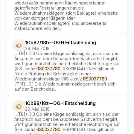
wiederaufzunehmenden Räumungsverfahren
getroffenen Feststellungen hat die
Wiederaufnahmsklägerin (dort Beklagte) einerseits
von der dortigen Klägerin (der
Wiederaufnahmsbeklagten) und andererseits
insbesondere von der
…
1Ob87/18b
—
OGH
Entscheidung
29. Mai 2018
…
T8]). 2.3 Ob eine Klage schlüssig ist, sich also der
Anspruch aus dem behaupteten Sachverhalt ergibt,
wirft grundsätzlich keine erhebliche Rechtsfrage auf
(RIS Justiz
RS0037780
; RS0116144). Dies gilt auch
für die Prüfung der Schlüssigkeit einer
Wiederaufnahmsklage (RIS Justiz
RS0037780
[T14]). 3.1 Die Wiederaufnahmsklägerin beruft sich
auf den Bericht des
…
1Ob88/18z
—
OGH
Entscheidung
29. Mai 2018
…
T8]). 3.3 Ob eine Klage schlüssig ist, sich also der
Anspruch aus dem behaupteten Sachverhalt ergibt,
wirft grundsätzlich keine erhebliche Rechtsfrage auf
(RIS Justiz
RS0037780
; RS0116144). Dies gilt auch