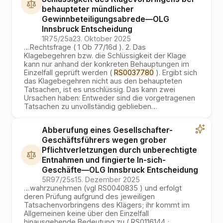
behaupteter mündlicher
Gewinnbeteiligungsabrede
—
OLG
Innsbruck
Entscheidung
1R75/25a
23. Oktober 2025
…
Rechtsfrage ( 1 Ob 77/16d ). 2. Das
Klagebegehren bzw. die Schlüssigkeit der Klage
kann nur anhand der konkreten Behauptungen im
Einzelfall geprüft werden (
RS0037780
). Ergibt sich
das Klagebegehren nicht aus den behaupteten
Tatsachen, ist es unschlüssig. Das kann zwei
Ursachen haben: Entweder sind die vorgetragenen
Tatsachen zu unvollständig geblieben
…
Abberufung eines Gesellschafter-
Geschäftsführers wegen grober
Pflichtverletzungen durch unberechtigte
Entnahmen und fingierte In-sich-
Geschäfte
—
OLG Innsbruck
Entscheidung
5R97/25s
15. Dezember 2025
…
wahrzunehmen (vgl RS0040835 ) und erfolgt
deren Prüfung aufgrund des jeweiligen
Tatsachenvorbringens des Klägers; ihr kommt im
Allgemeinen keine über den Einzelfall
hinausgehende Bedeutung zu ( RS0116144 ;