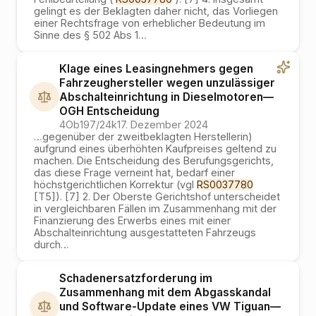
gelingt es der Beklagten daher nicht, das Vorliegen
einer Rechtsfrage von erheblicher Bedeutung im
Sinne des § 502 Abs 1
…
Klage eines Leasingnehmers gegen
Fahrzeughersteller wegen unzulässiger
Abschalteinrichtung in Dieselmotoren
—
OGH
Entscheidung
4Ob197/24k
17. Dezember 2024
…
gegenüber der zweitbeklagten Herstellerin)
aufgrund eines überhöhten Kaufpreises geltend zu
machen. Die Entscheidung des Berufungsgerichts,
das diese Frage verneint hat, bedarf einer
höchstgerichtlichen Korrektur (vgl
RS0037780
[T5]). [7] 2. Der Oberste Gerichtshof unterscheidet
in vergleichbaren Fällen im Zusammenhang mit der
Finanzierung des Erwerbs eines mit einer
Abschalteinrichtung ausgestatteten Fahrzeugs
durch
…
Schadenersatzforderung im
Zusammenhang mit dem Abgasskandal
und Software-Update eines VW Tiguan
—