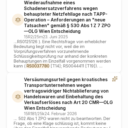
Wiederaufnahme eines
Schadenersatzverfahrens wegen
behaupteter Netzfehllage nach TAPP-
Operation – Anforderungen an "neue
Tatsachen" gemäß § 530 Abs 1 Z 7 ZPO
—
OLG Wien
Entscheidung
15R2/25m
23. Juni 2025
…
RS0125126 ). Eine Rechtsfrage von erheblicher
Bedeutung liegt nicht vor, weil die im
Vorprüfungsverfahren vorzunehmende
Schlüssigkeitsprüfung nur anhand der konkreten
Behauptungen im Einzelfall vorgenommen werden
kann (
RS0037780
[T14]; RS0044411 [T19]).
…
Versäumungsurteil gegen kroatisches
Transportunternehmen wegen
vertragswidriger Nichtablieferung von
Handelswaren und Einbehaltung des
Verkaufserlöses nach Art 20 CMR
—
OLG
Wien
Entscheidung
15R181/25k
24. Februar 2026
…
502 Abs 1 ZPO waren nicht zu beantworten. Der
Frage, ob eine Klage schlüssig ist, kommt keine