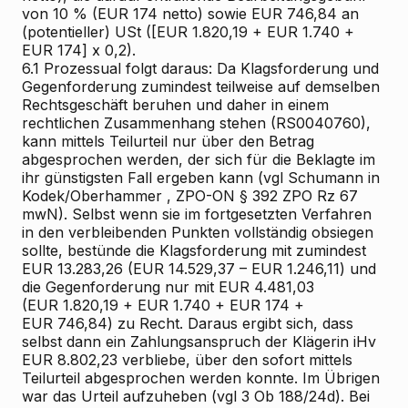
von 10 % (EUR 174 netto) sowie EUR 746,84 an
(potentieller) USt ([EUR 1.820,19 + EUR 1.740 +
EUR 174] x 0,2).
6.1
Prozessual folgt daraus: Da Klagsforderung und
Gegenforderung zumindest teilweise auf demselben
Rechtsgeschäft beruhen und daher in einem
rechtlichen Zusammenhang stehen (RS0040760),
kann mittels Teilurteil nur über den Betrag
abgesprochen werden, der sich für die Beklagte im
ihr günstigsten Fall ergeben kann (vgl
Schumann
in
Kodek/Oberhammer
, ZPO-ON § 392 ZPO Rz 67
mwN). Selbst wenn sie im fortgesetzten Verfahren
in den verbleibenden Punkten vollständig obsiegen
sollte, bestünde die Klagsforderung mit zumindest
EUR 13.283,26 (EUR 14.529,37 – EUR 1.246,11) und
die Gegenforderung nur mit EUR 4.481,03
(EUR 1.820,19 + EUR 1.740 + EUR 174 +
EUR 746,84) zu Recht. Daraus ergibt sich, dass
selbst dann ein Zahlungsanspruch der Klägerin iHv
EUR 8.802,23 verbliebe, über den sofort mittels
Teilurteil abgesprochen werden konnte. Im Übrigen
war das Urteil aufzuheben (vgl 3 Ob 188/24d). Bei