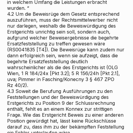
in welchem Umfang die Leistungen erbracht
wurden.
“
4.2
Um die Beweisrüge dem Gesetz entsprechend
auszuführen, muss der Rechtsmittelwerber nicht
nur darlegen, weshalb die Beweiswürdigung des
Erstgerichts unrichtig sein soll, sondern auch,
aufgrund welcher Beweisergebnisse die begehrte
Ersatzfeststellung zu treffen gewesen wäre
(RS0041835 [T4]). Die Beweisrüge kann zudem nur
dann erfolgreich sein, wenn sie aufzeigt, dass die
begehrte Ersatzfeststellung deutlich
wahrscheinlicher als die des Erstgerichts ist (OLG
Wien, 1 R 184/24x [Pkt 3.2]; 5 R 156/24h [Pkt 2.1],
uva;
Pimmer
in
Fasching/Konecny
3
§ 467 ZPO
Rz 40/2).
4.3
Soweit die Berufung Ausführungen zu den
Feststellungen und der Beweiswürdigung des
Erstgerichts zu Position 9 der Schlussrechnung
enthält, fehlt es an einem Konnex zur strittigen
Frage. Wie das Erstgericht Beweis zu einer anderen
Position gewürdigt hat, lässt keine Rückschlüsse
darauf zu, dass ihm zu der bekämpften Feststellung
ein Fehler unterlaufen wäre.