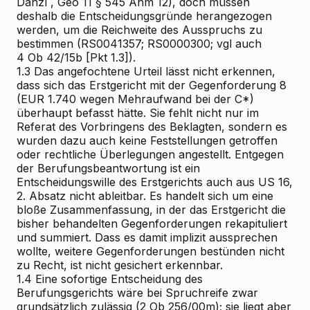
Danzl
, Geo
11
§ 545 Anm 12), doch müssen
deshalb die Entscheidungsgründe herangezogen
werden, um die Reichweite des Ausspruchs zu
bestimmen (RS0041357; RS0000300; vgl auch
4 Ob 42/15b [Pkt 1.3]).
1.3
Das angefochtene Urteil lässt nicht erkennen,
dass sich das Erstgericht mit der Gegenforderung 8
(EUR 1.740 wegen Mehraufwand bei der C*)
überhaupt befasst hätte. Sie fehlt nicht nur im
Referat des Vorbringens des Beklagten, sondern es
wurden dazu auch keine Feststellungen getroffen
oder rechtliche Überlegungen angestellt. Entgegen
der Berufungsbeantwortung ist ein
Entscheidungswille des Erstgerichts auch aus US 16,
2. Absatz nicht ableitbar. Es handelt sich um eine
bloße Zusammenfassung, in der das Erstgericht die
bisher behandelten Gegenforderungen rekapituliert
und summiert. Dass es damit implizit aussprechen
wollte, weitere Gegenforderungen bestünden nicht
zu Recht, ist nicht gesichert erkennbar.
1.4
Eine sofortige Entscheidung des
Berufungsgerichts wäre bei Spruchreife zwar
grundsätzlich zulässig (2 Ob 256/00m); sie liegt aber