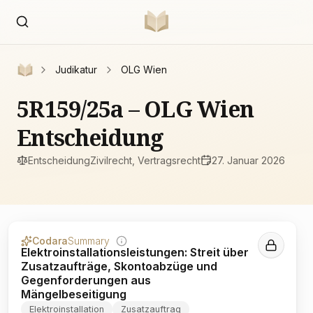
Judikatur
OLG Wien
5R159/25a – OLG Wien
Entscheidung
Entscheidung
Zivilrecht, Vertragsrecht
27. Januar 2026
Codara
Summary
Elektroinstallationsleistungen: Streit über
Zusatzaufträge, Skontoabzüge und
Gegenforderungen aus
Mängelbeseitigung
Elektroinstallation
Zusatzauftrag