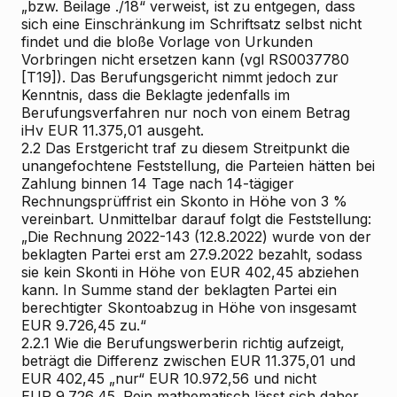
„bzw. Beilage ./18“ verweist, ist zu entgegen, dass
sich eine Einschränkung im Schriftsatz selbst nicht
findet und die bloße Vorlage von Urkunden
Vorbringen nicht ersetzen kann (vgl RS0037780
[T19]). Das Berufungsgericht nimmt jedoch zur
Kenntnis, dass die Beklagte jedenfalls im
Berufungsverfahren nur noch von einem Betrag
iHv EUR 11.375,01 ausgeht.
2.2
Das Erstgericht traf zu diesem Streitpunkt die
unangefochtene Feststellung, die Parteien hätten bei
Zahlung binnen 14 Tage nach 14-tägiger
Rechnungsprüffrist ein Skonto in Höhe von 3 %
vereinbart. Unmittelbar darauf folgt die Feststellung:
„Die Rechnung 2022-143 (12.8.2022) wurde von der
beklagten Partei erst am 27.9.2022 bezahlt, sodass
sie kein Skonti in Höhe von EUR 402,45 abziehen
kann. In Summe stand der beklagten Partei ein
berechtigter Skontoabzug in Höhe von insgesamt
EUR 9.726,45 zu.“
2.2.1
Wie die Berufungswerberin richtig aufzeigt,
beträgt die Differenz zwischen EUR 11.375,01 und
EUR 402,45 „nur“ EUR 10.972,56 und nicht
EUR 9.726,45. Rein mathematisch lässt sich daher