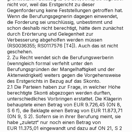
nicht vor, weil das Erstgericht zu dieser
Gegenforderung keine Feststellungen getroffen hat.
Wenn die Berufungsgegnerin dagegen einwendet,
die Forderung sei unschlüssig, unbestimmt und
schon deshalb nicht berechtigt, hätte dem zunächst
durch Erörterung und Gelegenheit zur
Verbesserung abgeholfen werden müssen
(RS0036355; RS0117576 [T4]). Auch das ist nicht
geschehen.
2.
Zu Recht wendet sich die Berufungswerberin
(wenngleich formal verfehlt unter den
Berufungsgründen der Mangelhaftigkeit und der
Aktenwidrigkeit) weiters gegen die Vorgehensweise
des Erstgerichts in Bezug auf das Skonto.
2.1
Die Parteien haben zur Frage, in welcher Höhe
berechtigte Skonti abgezogen werden durften,
unterschiedliches Vorbringen erstattet. Die Klägerin
behauptete einen Betrag von EUR 9.726,45 (ON 8,
S 6 f), die Beklagte einen Betrag von EUR 11.873,71
(ON 9, S 2). Sofern sie in ihrer Berufung meint, sie
habe „zuletzt“ nur noch einen Betrag von
EUR 11.375,01 eingewandt und dazu auf ON 21, S 2