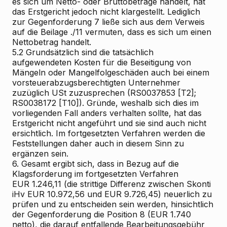
es sich um Netto- oder Bruttobeträge handelt, hat
das Erstgericht jedoch nicht klargestellt. Lediglich
zur Gegenforderung 7 ließe sich aus dem Verweis
auf die Beilage ./11 vermuten, dass es sich um einen
Nettobetrag handelt.
5.2
Grundsätzlich sind die tatsächlich
aufgewendeten Kosten für die Beseitigung von
Mängeln oder Mangelfolgeschäden auch bei einem
vorsteuerabzugsberechtigten Unternehmer
zuzüglich USt zuzusprechen (RS0037853 [T2];
RS0038172 [T10]). Gründe, weshalb sich dies im
vorliegenden Fall anders verhalten sollte, hat das
Erstgericht nicht angeführt und sie sind auch nicht
ersichtlich. Im fortgesetzten Verfahren werden die
Feststellungen daher auch in diesem Sinn zu
ergänzen sein.
6.
Gesamt ergibt sich, dass in Bezug auf die
Klagsforderung im fortgesetzten Verfahren
EUR 1.246,11 (die strittige Differenz zwischen Skonti
iHv EUR 10.972,56 und EUR 9.726,45) neuerlich zu
prüfen und zu entscheiden sein werden, hinsichtlich
der Gegenforderung die Position 8 (EUR 1.740
netto), die darauf entfallende Bearbeitungsgebühr