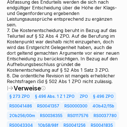
Abfassung des Endurteils werden die sich nach
endgültiger Entscheidung über die Höhe der Klags-
und Gegenforderung ergebenden
Leistungsaussprüche entsprechend zu ergänzen
sein.
7.
Die Kostenentscheidung beruht in Bezug auf das
Teilurteil auf § 52 Abs 4 ZPO. Auf die Berufung im
Kostenpunkt war deshalb nicht einzugehen, doch
wird das Erstgericht Gelegenheit haben, auch die
dort geltend gemachten Argumente vor einer neuen
Entscheidung zu berücksichtigen. In Bezug auf den
Aufhebungsbeschluss gründet die
Kostenentscheidung auf § 52 Abs 1 Satz 3 ZPO.
8.
Die ordentliche Revision ist mangels erheblicher
Rechtsfragen iSd § 502 Abs 1 ZPO nicht zulässig.
Verweise
§ 273 ZPO
§ 496 Abs. 1 Z 1 ZPO
ZPO
§ 496 ZPO
RS0041486
RS0041357
RS0000300
4Ob42/15b
2Ob256/00m
RS0036355
RS0117576
RS0037780
RS0043304
1Ob58/98f
RS0041256
RS0041835