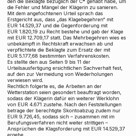
den die Beklagte bezüglich der C* gehabt habe, um
die Fehler und Mängel der Klägerin zu sanieren.
Mit dem angefochtenen
Urteil
sprach das
Erstgericht aus, dass „das Klagebegehren“ mit
EUR 14.529,37 und die Gegenforderung mit
EUR 1.820,19 zu Recht bestehe und gab der Klage
mit EUR 12.709,17 statt. Das Mehrbegehren wies es
unbekämpft in Rechtskraft erwachsen ab und
verpflichtete die Beklagte zum Ersatz der mit
EUR 5.177,68 bestimmten Verfahrenskosten.
Es stellte den aus Seiten 9 bis 11 der
Urteilsausfertigung ersichtlichen Sachverhalt fest,
auf den zur Vermeidung von Wiederholungen
verwiesen wird.
Rechtlich folgerte es, die Arbeiten an der
Wetterstation seien gesondert beauftragt worden,
sodass der Klägerin dafür ein weiterer Werklohn
von EUR 4.671 zustehe. Nach den Feststellungen
betrage der berechtigte Skontoabzug zudem nur
EUR 9.726,45, sodass sich – zusammen mit im
Berufungsverfahren nicht weiter strittigen –
Ansprüchen die Klagsforderung mit EUR 14.529,37
ergebe.