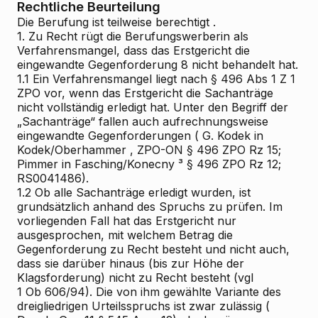
Rechtliche Beurteilung
Die Berufung ist
teilweise berechtigt
.
1.
Zu Recht rügt die Berufungswerberin als
Verfahrensmangel, dass das Erstgericht die
eingewandte Gegenforderung 8 nicht behandelt hat.
1.1
Ein Verfahrensmangel liegt nach § 496 Abs 1 Z 1
ZPO vor, wenn das Erstgericht die Sachanträge
nicht vollständig erledigt hat. Unter den Begriff der
„Sachanträge“ fallen auch aufrechnungsweise
eingewandte Gegenforderungen (
G. Kodek
in
Kodek/Oberhammer
, ZPO-ON § 496 ZPO Rz 15;
Pimmer
in
Fasching/Konecny
³ § 496 ZPO Rz 12;
RS0041486).
1.2
Ob alle Sachanträge erledigt wurden, ist
grundsätzlich anhand des Spruchs zu prüfen. Im
vorliegenden Fall hat das Erstgericht nur
ausgesprochen, mit welchem Betrag die
Gegenforderung zu Recht besteht und nicht auch,
dass sie darüber hinaus (bis zur Höhe der
Klagsforderung) nicht zu Recht besteht (vgl
1 Ob 606/94). Die von ihm gewählte Variante des
dreigliedrigen Urteilsspruchs ist zwar zulässig (