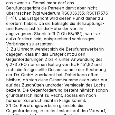
das zwar zu. Einmal mehr darf das
Berufungsgericht die Parteien damit aber nicht
überraschen (vgl wiederum RS0036355; RS0117576
[T4]). Das Erstgericht wird diesen Punkt daher zu
erörtern haben. Da die Beklagte die Behauptungs-
und Beweislast für die Höhe der von ihr
abgezogenen Skonti trifft (1 Ob 58/98f), wird sie
aufzufordern sein, entsprechend schlüssiges
Vorbringen zu erstatten.
3.
Zu Unrecht wendet sich die Berufungswerberin
dagegen, dass ihr das Erstgericht zu den
Gegenforderungen 2 bis 4 unter Anwendung des
§ 273 ZPO nur einen Betrag von EUR 151,82 und
nicht die festgestellte Gesamtsumme der Rechnung
der D* GmbH zuerkannt hat. Dabei kann offen
bleiben, ob sich diese Gesamtsumme auch oder nur
auf das Zuschütten und/oder Versiegeln des Lochs
bezieht. Die Gegenforderung besteht nämlich schon
grundsätzlich nicht zu Recht, sodass ein noch
höherer Zuspruch nicht in Frage kommt.
3.1
Die Berufungswerberin gründete die
Gegenforderung in erster Instanz auf den Vorwurf,