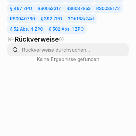
§ 467 ZPO
RS0053317
RS0037853
RS0038172
RS0040760
§ 392 ZPO
3Ob188/24d
§ 52 Abs. 4 ZPO
§ 502 Abs. 1 ZPO
Rückverweise
Keine Ergebnisse gefunden