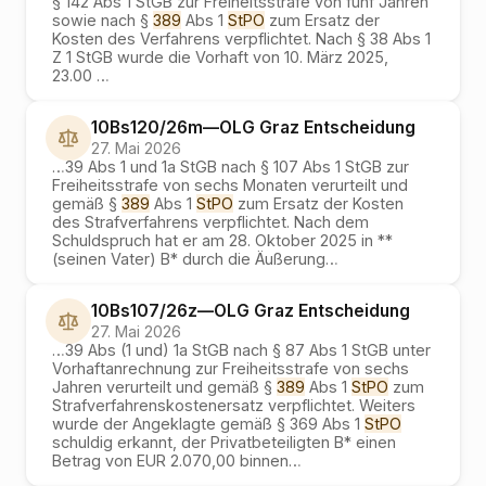
§ 142 Abs 1 StGB zur Freiheitsstrafe von fünf Jahren
sowie nach §
389
Abs 1
StPO
zum Ersatz der
Kosten des Verfahrens verpflichtet. Nach § 38 Abs 1
Z 1 StGB wurde die Vorhaft von 10. März 2025,
23.00
…
10Bs120/26m
—
OLG Graz
Entscheidung
27. Mai 2026
…
39 Abs 1 und 1a StGB nach § 107 Abs 1 StGB zur
Freiheitsstrafe von sechs Monaten verurteilt und
gemäß §
389
Abs 1
StPO
zum Ersatz der Kosten
des Strafverfahrens verpflichtet. Nach dem
Schuldspruch hat er am 28. Oktober 2025 in **
(seinen Vater) B* durch die Äußerung
…
10Bs107/26z
—
OLG Graz
Entscheidung
27. Mai 2026
…
39 Abs (1 und) 1a StGB nach § 87 Abs 1 StGB unter
Vorhaftanrechnung zur Freiheitsstrafe von sechs
Jahren verurteilt und gemäß §
389
Abs 1
StPO
zum
Strafverfahrenskostenersatz verpflichtet. Weiters
wurde der Angeklagte gemäß § 369 Abs 1
StPO
schuldig erkannt, der Privatbeteiligten B* einen
Betrag von EUR 2.070,00 binnen
…