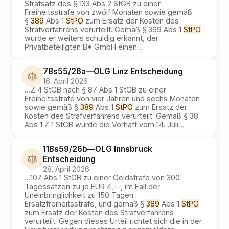
Strafsatz des § 133 Abs 2 StGB zu einer
Freiheitsstrafe von zwölf Monaten sowie gemäß
§
389
Abs 1
StPO
zum Ersatz der Kosten des
Strafverfahrens verurteilt. Gemäß § 369 Abs 1
StPO
wurde er weiters schuldig erkannt, der
Privatbeteiligten B* GmbH einen
…
7Bs55/26a
—
OLG Linz
Entscheidung
16. April 2026
…
Z 4 StGB nach § 87 Abs 1 StGB zu einer
Freiheitsstrafe von vier Jahren und sechs Monaten
sowie gemäß §
389
Abs 1
StPO
zum Ersatz der
Kosten des Strafverfahrens verurteilt. Gemäß § 38
Abs 1 Z 1 StGB wurde die Vorhaft vom 14. Juli
…
11Bs59/26b
—
OLG Innsbruck
Entscheidung
28. April 2026
…
107 Abs 1 StGB zu einer Geldstrafe von 300
Tagessätzen zu je EUR 4,--, im Fall der
Uneinbringlichkeit zu 150 Tagen
Ersatzfreiheitsstrafe, und gemäß §
389
Abs 1
StPO
zum Ersatz der Kosten des Strafverfahrens
verurteilt. Gegen dieses Urteil richtet sich die in der