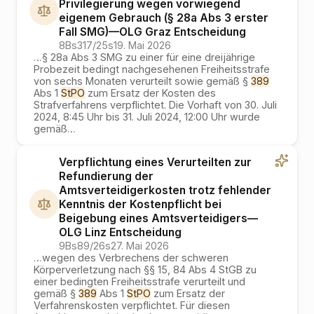
Privilegierung wegen vorwiegend
eigenem Gebrauch (§ 28a Abs 3 erster
Fall SMG)
—
OLG Graz
Entscheidung
8Bs317/25s
19. Mai 2026
…
§ 28a Abs 3 SMG zu einer für eine dreijährige
Probezeit bedingt nachgesehenen Freiheitsstrafe
von sechs Monaten verurteilt sowie gemäß §
389
Abs 1
StPO
zum Ersatz der Kosten des
Strafverfahrens verpflichtet. Die Vorhaft von 30. Juli
2024, 8:45 Uhr bis 31. Juli 2024, 12:00 Uhr wurde
gemäß
…
Verpflichtung eines Verurteilten zur
Refundierung der
Amtsverteidigerkosten trotz fehlender
Kenntnis der Kostenpflicht bei
Beigebung eines Amtsverteidigers
—
OLG Linz
Entscheidung
9Bs89/26s
27. Mai 2026
…
wegen des Verbrechens der schweren
Körperverletzung nach §§ 15, 84 Abs 4 StGB zu
einer bedingten Freiheitsstrafe verurteilt und
gemäß §
389
Abs 1
StPO
zum Ersatz der
Verfahrenskosten verpflichtet. Für diesen