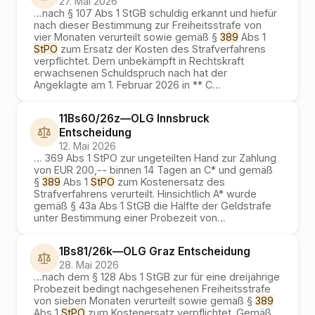
27. Mai 2026
…
nach § 107 Abs 1 StGB schuldig erkannt und hiefür
nach dieser Bestimmung zur Freiheitsstrafe von
vier Monaten verurteilt sowie gemäß §
389
Abs 1
StPO
zum Ersatz der Kosten des Strafverfahrens
verpflichtet. Dem unbekämpft in Rechtskraft
erwachsenen Schuldspruch nach hat der
Angeklagte am 1. Februar 2026 in ** C
…
11Bs60/26z
—
OLG Innsbruck
Entscheidung
12. Mai 2026
…
369 Abs 1 StPO zur ungeteilten Hand zur Zahlung
von EUR 200,-- binnen 14 Tagen an C* und gemäß
§
389
Abs 1
StPO
zum Kostenersatz des
Strafverfahrens verurteilt. Hinsichtlich A* wurde
gemäß § 43a Abs 1 StGB die Hälfte der Geldstrafe
unter Bestimmung einer Probezeit von
…
1Bs81/26k
—
OLG Graz
Entscheidung
28. Mai 2026
…
nach dem § 128 Abs 1 StGB zur für eine dreijährige
Probezeit bedingt nachgesehenen Freiheitsstrafe
von sieben Monaten verurteilt sowie gemäß §
389
Abs 1
StPO
zum Kostenersatz verpflichtet. Gemäß