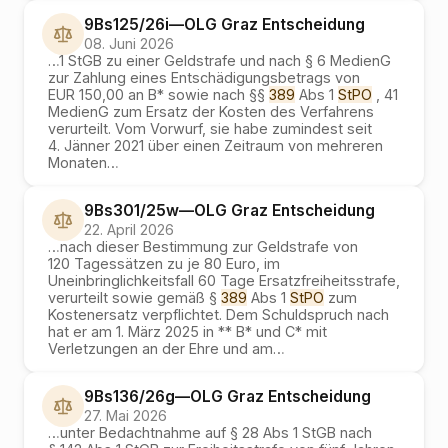
9Bs125/26i
—
OLG Graz
Entscheidung
08. Juni 2026
…
1 StGB zu einer Geldstrafe und nach § 6 MedienG
zur Zahlung eines Entschädigungsbetrags von
EUR 150,00 an B* sowie nach §§
389
Abs 1
StPO
, 41
MedienG zum Ersatz der Kosten des Verfahrens
verurteilt. Vom Vorwurf, sie habe zumindest seit
4. Jänner 2021 über einen Zeitraum von mehreren
Monaten
…
9Bs301/25w
—
OLG Graz
Entscheidung
22. April 2026
…
nach dieser Bestimmung zur Geldstrafe von
120 Tagessätzen zu je 80 Euro, im
Uneinbringlichkeitsfall 60 Tage Ersatzfreiheitsstrafe,
verurteilt sowie gemäß §
389
Abs 1
StPO
zum
Kostenersatz verpflichtet. Dem Schuldspruch nach
hat er am 1. März 2025 in ** B* und C* mit
Verletzungen an der Ehre und am
…
9Bs136/26g
—
OLG Graz
Entscheidung
27. Mai 2026
…
unter Bedachtnahme auf § 28 Abs 1 StGB nach