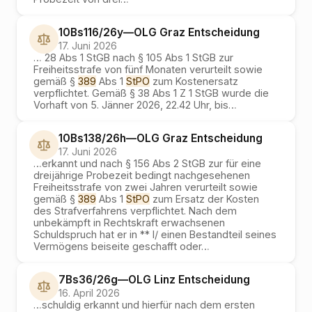
10Bs116/26y
—
OLG Graz
Entscheidung
17. Juni 2026
…
28 Abs 1 StGB nach § 105 Abs 1 StGB zur
Freiheitsstrafe von fünf Monaten verurteilt sowie
gemäß §
389
Abs 1
StPO
zum Kostenersatz
verpflichtet. Gemäß § 38 Abs 1 Z 1 StGB wurde die
Vorhaft von 5. Jänner 2026, 22.42 Uhr, bis
…
10Bs138/26h
—
OLG Graz
Entscheidung
17. Juni 2026
…
erkannt und nach § 156 Abs 2 StGB zur für eine
dreijährige Probezeit bedingt nachgesehenen
Freiheitsstrafe von zwei Jahren verurteilt sowie
gemäß §
389
Abs 1
StPO
zum Ersatz der Kosten
des Strafverfahrens verpflichtet. Nach dem
unbekämpft in Rechtskraft erwachsenen
Schuldspruch hat er in ** I/ einen Bestandteil seines
Vermögens beiseite geschafft oder
…
7Bs36/26g
—
OLG Linz
Entscheidung
16. April 2026
…
schuldig erkannt und hierfür nach dem ersten