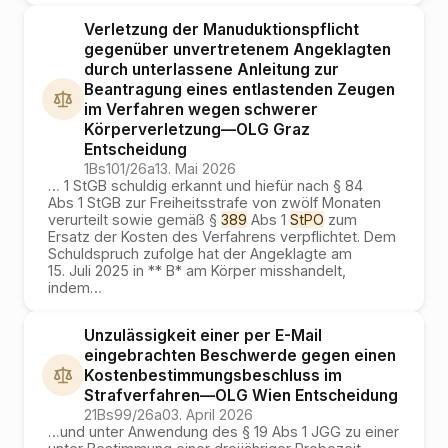
Verletzung der Manuduktionspflicht
gegenüber unvertretenem Angeklagten
durch unterlassene Anleitung zur
Beantragung eines entlastenden Zeugen
im Verfahren wegen schwerer
Körperverletzung
—
OLG Graz
Entscheidung
1Bs101/26a
13. Mai 2026
…
1 StGB schuldig erkannt und hiefür nach § 84
Abs 1 StGB zur Freiheitsstrafe von zwölf Monaten
verurteilt sowie gemäß §
389
Abs 1
StPO
zum
Ersatz der Kosten des Verfahrens verpflichtet. Dem
Schuldspruch zufolge hat der Angeklagte am
15. Juli 2025 in ** B* am Körper misshandelt,
indem
…
Unzulässigkeit einer per E-Mail
eingebrachten Beschwerde gegen einen
Kostenbestimmungsbeschluss im
Strafverfahren
—
OLG Wien
Entscheidung
21Bs99/26a
03. April 2026
…
und unter Anwendung des § 19 Abs 1 JGG zu einer