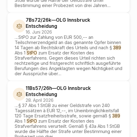
StGB wurde die Hälfte der Geldstrafe unter
Bestimmung einer Probezeit von drei Jahren
…
7Bs72/26k
—
OLG Innsbruck
Entscheidung
16. Juni 2026
…
StPO zur Zahlung von EUR 500,-- an
Teilschmerzendgeld an das genannte Opfer binnen
14 Tagen ab Rechtskraft des Urteils und nach §
389
Abs 1
StPO
zum Ersatz der Kosten des
Strafverfahrens. Gegen dieses Urteil richten sich
rechtzeitige und fristgerecht schriftlich ausgeführte
Berufungen des Angeklagten wegen Nichtigkeit und
der Aussprüche über
…
11Bs57/26h
—
OLG Innsbruck
Entscheidung
28. April 2026
…
§ 37 Abs 1 StGB zu einer Geldstrafe von 240
Tagessätzen à EUR 12,--, im Uneinbringlichkeitsfall
120 Tage Ersatzfreiheitsstrafe, sowie gemäß §
389
Abs 1
StPO
zum Ersatz der Kosten des
Strafverfahrens verurteilt. Gemäß § 43a Abs 1 StGB
wurde die Hälfte der Strafe unter Bestimmung einer
Probezeit von drei
…