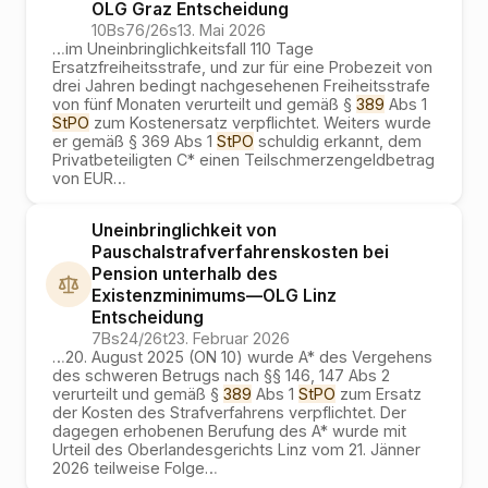
OLG Graz
Entscheidung
10Bs76/26s
13. Mai 2026
…
im Uneinbringlichkeitsfall 110 Tage
Ersatzfreiheitsstrafe, und zur für eine Probezeit von
drei Jahren bedingt nachgesehenen Freiheitsstrafe
von fünf Monaten verurteilt und gemäß §
389
Abs 1
StPO
zum Kostenersatz verpflichtet. Weiters wurde
er gemäß § 369 Abs 1
StPO
schuldig erkannt, dem
Privatbeteiligten C* einen Teilschmerzengeldbetrag
von EUR
…
Uneinbringlichkeit von
Pauschalstrafverfahrenskosten bei
Pension unterhalb des
Existenzminimums
—
OLG Linz
Entscheidung
7Bs24/26t
23. Februar 2026
…
20. August 2025 (ON 10) wurde A* des Vergehens
des schweren Betrugs nach §§ 146, 147 Abs 2
verurteilt und gemäß §
389
Abs 1
StPO
zum Ersatz
der Kosten des Strafverfahrens verpflichtet. Der
dagegen erhobenen Berufung des A* wurde mit
Urteil des Oberlandesgerichts Linz vom 21. Jänner
2026 teilweise Folge
…