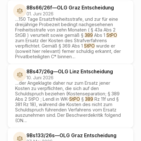
8Bs66/26f
—
OLG Graz
Entscheidung
01. Juni 2026
…
150 Tage Ersatzfreiheitsstrafe, und zur für eine
dreijährige Probezeit bedingt nachgesehenen
Freiheitsstrafe von zehn Monaten ( § 43a Abs 2
StGB ) verurteilt sowie gemäß §
389
Abs 1
StPO
zum Ersatz der Kosten des Strafverfahrens
verpflichtet. Gemäß § 369 Abs 1
StPO
wurde er
(soweit hier relevant) ferner schuldig erkannt, der
Privatbeteiligten C* binnen
…
8Bs47/26g
—
OLG Linz
Entscheidung
10. Juni 2026
…
der Angeklagte daher nur zum Ersatz jener
Kosten zu verpflichten, die sich auf den
Schuldspruch beziehen (Kostenseparation; § 389
Abs 2 StPO ; Lendl in WK-
StPO
§
389
Rz 11f und §
381 Rz 18), während die Kosten des nicht zum
Schuldspruch führenden Verfahrens vom Ersatz
auszunehmen sind. Der Beschwerdekritik folgend
(ON
…
9Bs133/26s
—
OLG Graz
Entscheidung