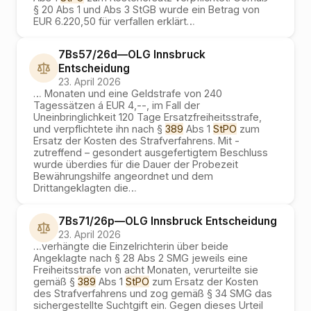
§ 20 Abs 1 und Abs 3 StGB wurde ein Betrag von
EUR 6.220,50 für verfallen erklärt
…
7Bs57/26d
—
OLG Innsbruck
Entscheidung
23. April 2026
…
Monaten und eine Geldstrafe von 240
Tagessätzen á EUR 4,--, im Fall der
Uneinbringlichkeit 120 Tage Ersatzfreiheitsstrafe,
und verpflichtete ihn nach §
389
Abs 1
StPO
zum
Ersatz der Kosten des Strafverfahrens. Mit -
zutreffend – gesondert ausgefertigtem Beschluss
wurde überdies für die Dauer der Probezeit
Bewährungshilfe angeordnet und dem
Drittangeklagten die
…
7Bs71/26p
—
OLG Innsbruck
Entscheidung
23. April 2026
…
verhängte die Einzelrichterin über beide
Angeklagte nach § 28 Abs 2 SMG jeweils eine
Freiheitsstrafe von acht Monaten, verurteilte sie
gemäß §
389
Abs 1
StPO
zum Ersatz der Kosten
des Strafverfahrens und zog gemäß § 34 SMG das
sichergestellte Suchtgift ein. Gegen dieses Urteil