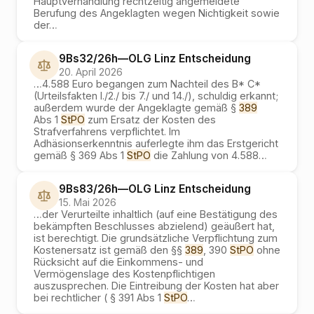
Hauptverhandlung rechtzeitig angemeldete
Berufung des Angeklagten wegen Nichtigkeit sowie
der
…
9Bs32/26h
—
OLG Linz
Entscheidung
20. April 2026
…
4.588 Euro begangen zum Nachteil des B* C*
(Urteilsfakten I./2./ bis 7./ und 14./), schuldig erkannt;
außerdem wurde der Angeklagte gemäß §
389
Abs 1
StPO
zum Ersatz der Kosten des
Strafverfahrens verpflichtet. Im
Adhäsionserkenntnis auferlegte ihm das Erstgericht
gemäß § 369 Abs 1
StPO
die Zahlung von 4.588
…
9Bs83/26h
—
OLG Linz
Entscheidung
15. Mai 2026
…
der Verurteilte inhaltlich (auf eine Bestätigung des
bekämpften Beschlusses abzielend) geäußert hat,
ist berechtigt. Die grundsätzliche Verpflichtung zum
Kostenersatz ist gemäß den §§
389
, 390
StPO
ohne
Rücksicht auf die Einkommens- und
Vermögenslage des Kostenpflichtigen
auszusprechen. Die Eintreibung der Kosten hat aber
bei rechtlicher ( § 391 Abs 1
StPO
…