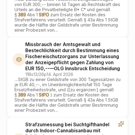
von EUR 300,-- binnen 14 Tagen ab Rechtskraft des
Urteils an die Privatbeteiligte B* C* und gemäß
§
389
Abs 1
StPO
zum Ersatz der Kosten des
Strafverfahrens verurteilt. Gemäß § 43a Abs 1 StGB
wurde die Hälfte der Geldstrafe unter Bestimmung
einer Probezeit von
…
Missbrauch der Amtsgewalt und
Bestechlichkeit durch Bestimmung eines
Fischereischutzorgans zur Unterlassung
der Anzeigepflicht gegen Zahlung von
EUR 150,--
—
OLG Innsbruck
Entscheidung
11Bs13/26p
14. April 2026
…
StGB zu einer Geldstrafe von 300 Tagessätzen zu
je EUR 40,--, im Uneinbringlichkeitsfall 150 Tage
Ersatzfreiheitsstrafe, und ([zu ergänzen:] gemäß
§
389
Abs 1
StPO
) zum Ersatz der Kosten des
Strafverfahrens verurteilt. Gemäß § 43a Abs 1 StGB
wurde die Hälfte der Geldstrafe unter Bestimmung
einer Probezeit von
…
Strafzumessung bei Suchtgifthandel
durch Indoor-Cannabisanbau mit