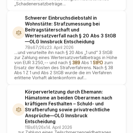
„Schadenersatzbeträge
…
Schwerer Einbruchsdiebstahl in
Wohnstätte: Strafzumessung bei
Beitragstäterschaft und
Wertersatzverfall nach § 20 Abs 3 StGB
—
OLG Innsbruck
Entscheidung
7Bs67/26z
23. April 2026
…
und verurteilte ihn nach § 20 Abs „1 und“ 3 StGB
zur Zahlung eines Wertersatzverfallbetrags in Höhe
von EUR 3.250,-- und nach §
389
Abs 1
StPO
zum
Ersatz der Kosten des Strafverfahrens. Nach § 38
Abs 1 Z 1 und Abs 2 StGB wurde die im Verfahren
erlittene Vorhaft aktenkonform auf
…
Körperverletzung durch Ehemann:
Hämatome an beiden Oberarmen nach
kräftigem Festhalten – Schuld- und
Strafberufung sowie privatrechtliche
Ansprüche
—
OLG Innsbruck
Entscheidung
11Bs61/26x
14. April 2026
…
zur Zahlung eines Teilschmerzengeldbetrages