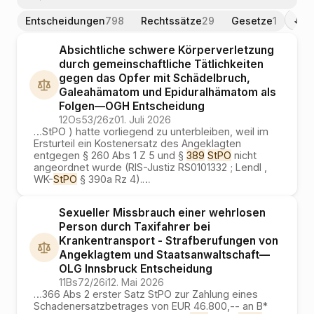
E
Entscheidungen
798
Rechtssätze
29
Gesetze
1
Absichtliche schwere Körperverletzung
durch gemeinschaftliche Tätlichkeiten
gegen das Opfer mit Schädelbruch,
Galeahämatom und Epiduralhämatom als
Folgen
—
OGH
Entscheidung
12Os53/26z
01. Juli 2026
…
StPO ) hatte vorliegend zu unterbleiben, weil im
Ersturteil ein Kostenersatz des Angeklagten
entgegen § 260 Abs 1 Z 5 und §
389
StPO
nicht
angeordnet wurde (RIS-Justiz RS0101332 ; Lendl ,
WK-
StPO
§ 390a Rz 4).
…
Sexueller Missbrauch einer wehrlosen
Person durch Taxifahrer bei
Krankentransport - Strafberufungen von
Angeklagtem und Staatsanwaltschaft
—
OLG Innsbruck
Entscheidung
11Bs72/26i
12. Mai 2026
…
366 Abs 2 erster Satz StPO zur Zahlung eines
Schadenersatzbetrages von EUR 46.800,-- an B*