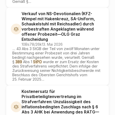
Gemäß §
…
Verkauf von NS-Devotionalien (KFZ-
Wimpel mit Hakenkreuz, SA-Uniform,
Schaukelstuhl mit Reichsadler) durch
vorbestraften Angeklagten während
offener Probezeit
—
OLG Graz
Entscheidung
10Bs78/26k
13. Mai 2026
…
43 Abs 3 StGB der Teil von zwölf Monaten unter
Bestimmung einer Probezeit von drei Jahren
bedingt nachgesehen wurde, verurteilt. Gemäß
§
389
Abs 1
StPO
wurde er zum Ersatz der Kosten
des Strafverfahrens verpflichtet. Dem infolge der
Zurückweisung seiner Nichtigkeitsbeschwerde mit
Beschluss des Obersten Gerichtshofs vom
25. Februar 2025
…
Kostenersatz für
Privatbeteiligtenvertretung im
Strafverfahren: Unzulässigkeit des
inflationsbedingten Zuschlags nach § 6
Abs 3 AHK bei Anwendung des RATG
—