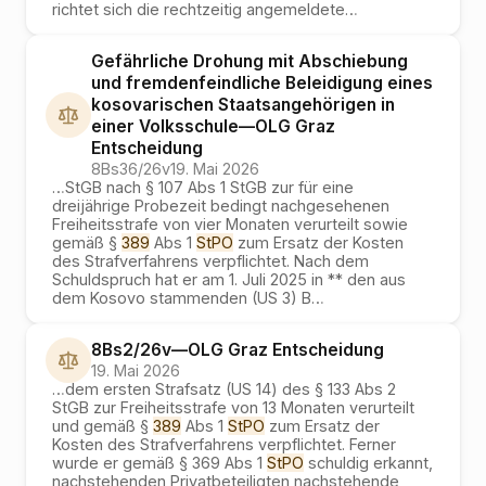
richtet sich die rechtzeitig angemeldete
…
Gefährliche Drohung mit Abschiebung
und fremdenfeindliche Beleidigung eines
kosovarischen Staatsangehörigen in
einer Volksschule
—
OLG Graz
Entscheidung
8Bs36/26v
19. Mai 2026
…
StGB nach § 107 Abs 1 StGB zur für eine
dreijährige Probezeit bedingt nachgesehenen
Freiheitsstrafe von vier Monaten verurteilt sowie
gemäß §
389
Abs 1
StPO
zum Ersatz der Kosten
des Strafverfahrens verpflichtet. Nach dem
Schuldspruch hat er am 1. Juli 2025 in ** den aus
dem Kosovo stammenden (US 3) B
…
8Bs2/26v
—
OLG Graz
Entscheidung
19. Mai 2026
…
dem ersten Strafsatz (US 14) des § 133 Abs 2
StGB zur Freiheitsstrafe von 13 Monaten verurteilt
und gemäß §
389
Abs 1
StPO
zum Ersatz der
Kosten des Strafverfahrens verpflichtet. Ferner
wurde er gemäß § 369 Abs 1
StPO
schuldig erkannt,
nachstehenden Privatbeteiligten nachstehende