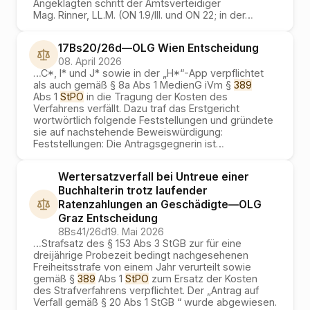
Angeklagten schritt der Amtsverteidiger
Mag. Rinner, LL.M. (ON 1.9/III. und ON 22; in der
…
17Bs20/26d
—
OLG Wien
Entscheidung
08. April 2026
…
C*, I* und J* sowie in der „H*“-App verpflichtet
als auch gemäß § 8a Abs 1 MedienG iVm §
389
Abs 1
StPO
in die Tragung der Kosten des
Verfahrens verfällt. Dazu traf das Erstgericht
wortwörtlich folgende Feststellungen und gründete
sie auf nachstehende Beweiswürdigung:
Feststellungen: Die Antragsgegnerin ist
…
Wertersatzverfall bei Untreue einer
Buchhalterin trotz laufender
Ratenzahlungen an Geschädigte
—
OLG
Graz
Entscheidung
8Bs41/26d
19. Mai 2026
…
Strafsatz des § 153 Abs 3 StGB zur für eine
dreijährige Probezeit bedingt nachgesehenen
Freiheitsstrafe von einem Jahr verurteilt sowie
gemäß §
389
Abs 1
StPO
zum Ersatz der Kosten
des Strafverfahrens verpflichtet. Der „Antrag auf
Verfall gemäß § 20 Abs 1 StGB “ wurde abgewiesen.