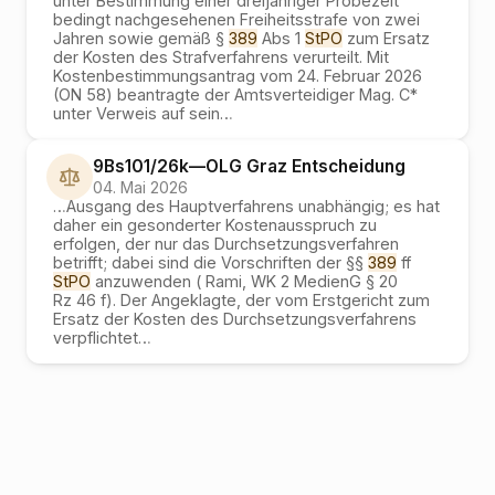
unter Bestimmung einer dreijähriger Probezeit
bedingt nachgesehenen Freiheitsstrafe von zwei
Jahren sowie gemäß §
389
Abs 1
StPO
zum Ersatz
der Kosten des Strafverfahrens verurteilt. Mit
Kostenbestimmungsantrag vom 24. Februar 2026
(ON 58) beantragte der Amtsverteidiger Mag. C*
unter Verweis auf sein
…
9Bs101/26k
—
OLG Graz
Entscheidung
04. Mai 2026
…
Ausgang des Hauptverfahrens unabhängig; es hat
daher ein gesonderter Kostenausspruch zu
erfolgen, der nur das Durchsetzungsverfahren
betrifft; dabei sind die Vorschriften der §§
389
ff
StPO
anzuwenden ( Rami, WK 2 MedienG § 20
Rz 46 f). Der Angeklagte, der vom Erstgericht zum
Ersatz der Kosten des Durchsetzungsverfahrens
verpflichtet
…