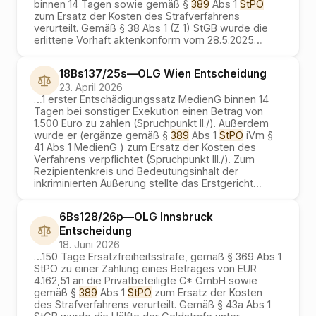
binnen 14 Tagen sowie gemäß §
389
Abs 1
StPO
zum Ersatz der Kosten des Strafverfahrens
verurteilt. Gemäß § 38 Abs 1 (Z 1) StGB wurde die
erlittene Vorhaft aktenkonform vom 28.5.2025
…
18Bs137/25s
—
OLG Wien
Entscheidung
23. April 2026
…
1 erster Entschädigungssatz MedienG binnen 14
Tagen bei sonstiger Exekution einen Betrag von
1.500 Euro zu zahlen (Spruchpunkt II./). Außerdem
wurde er (ergänze gemäß §
389
Abs 1
StPO
iVm §
41 Abs 1 MedienG ) zum Ersatz der Kosten des
Verfahrens verpflichtet (Spruchpunkt III./). Zum
Rezipientenkreis und Bedeutungsinhalt der
inkriminierten Äußerung stellte das Erstgericht
…
6Bs128/26p
—
OLG Innsbruck
Entscheidung
18. Juni 2026
…
150 Tage Ersatzfreiheitsstrafe, gemäß § 369 Abs 1
StPO zu einer Zahlung eines Betrages von EUR
4.162,51 an die Privatbeteiligte C* GmbH sowie
gemäß §
389
Abs 1
StPO
zum Ersatz der Kosten
des Strafverfahrens verurteilt. Gemäß § 43a Abs 1