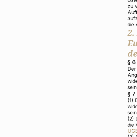
zu v
Auf
auf
die
2.
Eu
de
§ 6
Der
Ang
wid
sei
§ 7
(1)
wid
sein
(2) 
die 
UG
(3) 