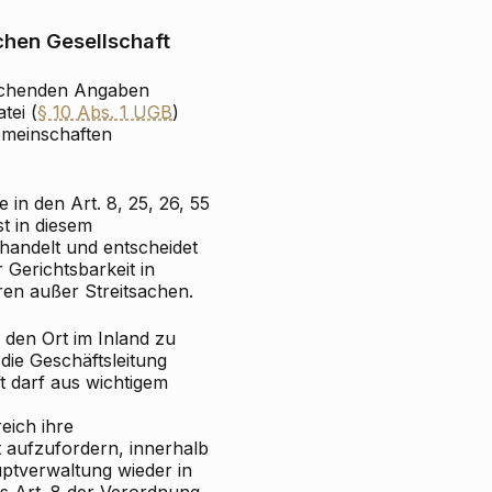
hen Gesellschaft
tlichenden Angaben
tei (
§ 10 Abs. 1 UGB
)
emeinschaften
 in den Art. 8, 25, 26, 55
t in diesem
andelt und entscheidet
 Gerichtsbarkeit in
ren außer Streitsachen.
z den Ort im Inland zu
die Geschäftsleitung
ft darf aus wichtigem
reich ihre
t aufzufordern, innerhalb
ptverwaltung wieder in
es Art. 8 der Verordnung