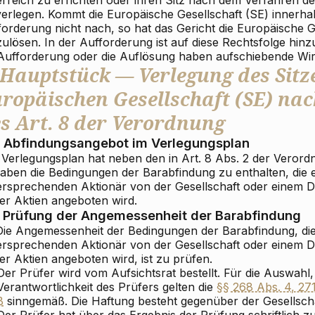
erlegen. Kommt die Europäische Gesellschaft (SE) innerhalb
forderung nicht nach, so hat das Gericht die Europäische G
zulösen. In der Aufforderung ist auf diese Rechtsfolge hin
 Aufforderung oder die Auflösung haben aufschiebende Wi
 Hauptstück — Verlegung des Sitz
ropäischen Gesellschaft (SE) na
s Art. 8 der Verordnung
Abfindungsangebot im Verlegungsplan
 Verlegungsplan hat neben den in Art. 8 Abs. 2 der Veror
aben die Bedingungen der Barabfindung zu enthalten, die 
ersprechenden Aktionär von der Gesellschaft oder einem D
ner Aktien angeboten wird.
Prüfung der Angemessenheit der Barabfindung
 Die Angemessenheit der Bedingungen der Barabfindung, di
ersprechenden Aktionär von der Gesellschaft oder einem D
er Aktien angeboten wird, ist zu prüfen.
Der Prüfer wird vom Aufsichtsrat bestellt. Für die Auswahl
Verantwortlichkeit des Prüfers gelten die
§§ 268 Abs. 4, 27
B
sinngemäß. Die Haftung besteht gegenüber der Gesellscha
Der Prüfer hat über das Ergebnis der Prüfung schriftlich z