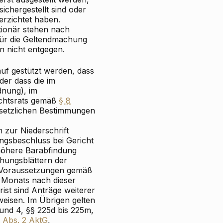
chergestellt sind oder
erzichtet haben.
tionär stehen nach
für die Geltendmachung
 nicht entgegen.
uf gestützt werden, dass
er dass die im
dnung), im
ichtsrats gemäß
§ 8
esetzlichen Bestimmungen
 zur Niederschrift
ngsbeschluss bei Gericht
 höhere Barabfindung
chungsblättern der
e Voraussetzungen gemäß
 Monats nach dieser
ist sind Anträge weiterer
weisen. Im Übrigen gelten
und 4, §§ 225d bis 225m,
j Abs. 2 AktG
,