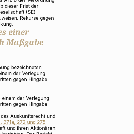
 dieser Frist der
esellschaft (SE)
zuweisen. Rekurse gegen
rkung.
es einer
ch Maßgabe
dnung bezeichneten
einem der Verlegung
ritten gegen Hingabe
e einem der Verlegung
ritten gegen Hingabe
, das Auskunftsrecht und
1, 271a, 272 und 275
ft und ihren Aktionären.
u berichten. Der Bericht