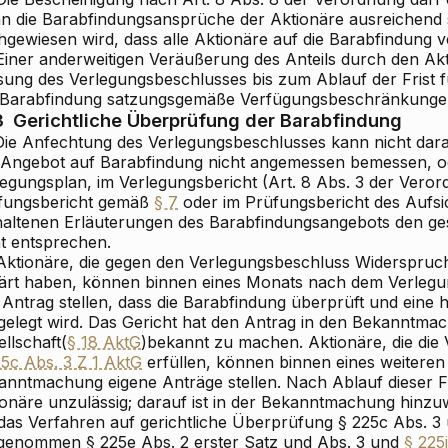
n die Barabfindungsansprüche der Aktionäre ausreichend si
hgewiesen wird, dass alle Aktionäre auf die Barabfindung v
 Einer anderweitigen Veräußerung des Anteils durch den Ak
sung des Verlegungsbeschlusses bis zum Ablauf der Frist 
 Barabfindung satzungsgemäße Verfügungsbeschränkungen
3
Gerichtliche Überprüfung der Barabfindung
 Die Anfechtung des Verlegungsbeschlusses kann nicht dara
 Angebot auf Barabfindung nicht angemessen bemessen, od
legungsplan, im Verlegungsbericht (Art. 8 Abs. 3 der Veror
fungsbericht gemäß
§ 7
oder im Prüfungsbericht des Aufs
haltenen Erläuterungen des Barabfindungsangebots den g
ht entsprechen.
 Aktionäre, die gegen den Verlegungsbeschluss Widerspruch
lärt haben, können binnen eines Monats nach dem Verlegu
 Antrag stellen, dass die Barabfindung überprüft und eine
tgelegt wird. Das Gericht hat den Antrag in den Bekanntma
llschaft
(
§ 18 AktG
)
bekannt zu machen. Aktionäre, die di
25c Abs. 3 Z 1 AktG
erfüllen, können binnen eines weiteren
anntmachung eigene Anträge stellen. Nach Ablauf dieser Fr
ionäre unzulässig; darauf ist in der Bekanntmachung hinzu
 das Verfahren auf gerichtliche Überprüfung § 225c Abs. 3 
genommen § 225e Abs. 2 erster Satz und Abs. 3 und
§ 225