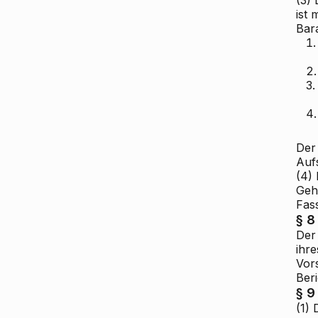
ist
Bar
1.
2.
3.
4.
Der
Auf
(4)
Geh
Fass
§ 8
Der 
ihre
Vor
Beri
§ 9
(1)