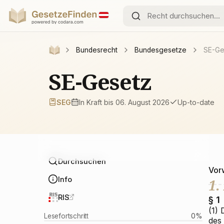
Bundesrecht
Bundesgesetze
SE-Ge
SE-Gesetz
SEG
In Kraft
bis 06. August 2026
Up-to-date
Durchsuchen
Vor
Info
1.
RIS
§ 1
(1)
Lesefortschritt
0
%
des