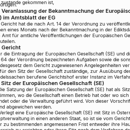
zustande gekommen ist,
zufügen.
Veranlassung der Bekanntmachung der Europäisc
) im Amtsblatt der EG
 Gericht hat die nach Art. 14 der Verordnung zu veröffen
nen eines Monats nach der Bekanntmachung in der Ediktsda
 Amt für amtliche Veröffentlichungen der Europäischen G
uteilen.
Gericht
 die Eintragung der Europäischen Gesellschaft (SE) und die
 64 der Verordnung bezeichneten Aufgaben sowie die sons
desgesetz dem Gericht zugewiesenen Angelegenheiten verh
für den Sitz der Gesellschaft zuständige, zur Ausübung der
delssachen berufene Gerichtshof erster Instanz im Verfah
Sitz der Europäischen Gesellschaft (SE)
Die Satzung der Europäischen Gesellschaft (SE) hat als Sit
immen, wo die Gesellschaft einen Betrieb hat oder wo sich 
ndet oder die Verwaltung geführt wird. Von dieser Vorschri
nd abgewichen werden.
Verlegt eine Europäische Gesellschaft (SE) mit Sitz in Öster
ptverwaltung in einen anderen Staat, so ist sie vom Gerich
er zu bestimmenden angemessenen Frist entweder ihre Hau
erreich zu errichten oder ihren Sitz nach dem Verfahren d