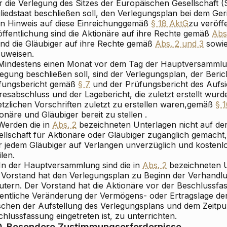
r die Verlegung des Sitzes der Europäischen Gesellschaft (
liedstaat beschließen soll, den Verlegungsplan bei dem Ge
en Hinweis auf diese Einreichung
gemäß
§ 18 AktG
zu veröffe
öffentlichung sind die Aktionäre auf ihre Rechte gemäß
Abs
nd die Gläubiger auf ihre Rechte gemäß
Abs. 2 und 3
sowi
zuweisen.
 Mindestens einen Monat vor dem Tag der Hauptversammlun
egung beschließen soll, sind der Verlegungsplan, der Beric
fungsbericht gemäß
§ 7
und der Prüfungsbericht des Aufsi
resabschluss und der Lagebericht, die zuletzt erstellt wur
tzlichen Vorschriften zuletzt zu erstellen waren,
gemäß
§ 
onäre und Gläubiger bereit zu stellen
.
 Werden die in
Abs. 2
bezeichneten Unterlagen nicht auf der 
llschaft für Aktionäre oder Gläubiger zugänglich gemacht,
r jedem Gläubiger auf Verlangen unverzüglich und kostenlo
ilen.
 In der Hauptversammlung sind die in
Abs. 2
bezeichneten U
 Vorstand hat den Verlegungsplan zu Beginn der Verhandl
äutern. Der Vorstand hat die Aktionäre vor der Beschlussfa
entliche Veränderung der Vermögens- oder Ertragslage der 
schen der Aufstellung des Verlegungsplans und dem Zeitpu
hlussfassung eingetreten ist, zu unterrichten.
0
Besondere Zustimmungserfordernisse