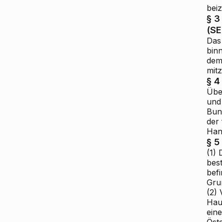
bei
§ 3
(SE
Das
bin
dem
mitz
§ 4
Über
und
Bun
der 
Han
§ 5
(1) 
best
befi
Gru
(2) 
Hau
ein
Öst