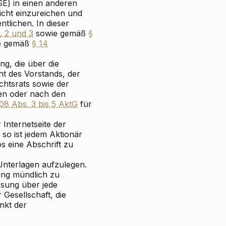
SE) in einen anderen
richt einzureichen und
ntlichen. In dieser
. 2 und 3
sowie gemäß
§
e gemäß
§ 14
g, die über die
ht des Vorstands, der
chtsrats sowie der
den oder nach den
108 Abs. 3 bis 5 AktG
für
Internetseite der
 so ist jedem Aktionär
s eine Abschrift zu
nterlagen aufzulegen.
ung mündlich zu
ssung über jede
Gesellschaft, die
nkt der