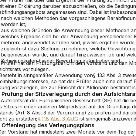
 mit einer Erklärung darüber abzuschließen, ob die Bedingu
abfindungsangebots angemessen sind. Dabei ist insbesond
nach welchen Methoden das vorgeschlagene Barabfindung
worden ist;
aus welchen Gründen die Anwendung dieser Methoden an
welches Ergebnis sich bei der Anwendung verschiedener 
mehrere angewendet worden sind, jeweils ergeben würde;
zugleich ist dazu Stellung zu nehmen, welche Gewichtun
beigemessen wurde, und darauf hinzuweisen, ob und we
Schwierigkeiten bei der Bewertung aufgetreten sind.
 Prüfer hat den Prüfungsbericht dem Vorstand und den Mit
sichtsrats vorzulegen.
 Besteht in sinngemäßer Anwendung von
§ 133 Abs. 3 zweit
eimhaltungsinteresse, so hat der Prüfer auch eine darau
ung vorzulegen, die zur Einsicht der Aktionäre bestimmt is
Prüfung der Sitzverlegung durch den Aufsichtsra
Aufsichtsrat der Europäischen Gesellschaft (SE) hat die be
s Sitzes in einen anderen Mitgliedstaat auf der Grundlage d
stands (Art. 8 Abs. 3 der Verordnung) zu prüfen und darübe
cht zu erstatten;
§ 118 Abs. 3 AktG
ist sinngemäß anzuwend
Offenlegung des Verlegungsplans
 Der Vorstand hat mindestens zwei Monate vor dem Tag de