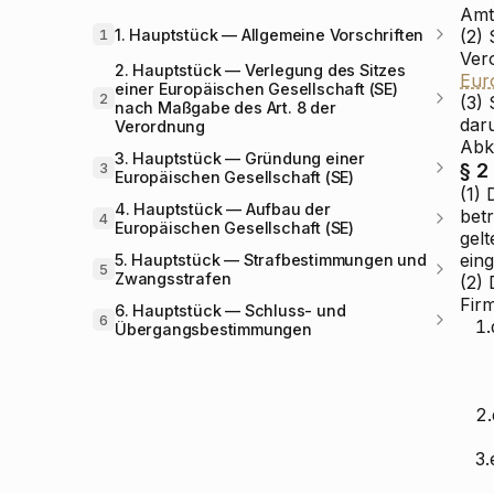
Amt
1. Hauptstück — Allgemeine Vorschriften
(2) 
1
Ver
2. Hauptstück — Verlegung des Sitzes
Eur
einer Europäischen Gesellschaft (SE)
2
(3) 
nach Maßgabe des Art. 8 der
dar
Verordnung
Abk
3. Hauptstück — Gründung einer
§ 2
3
Europäischen Gesellschaft (SE)
(1) 
4. Hauptstück — Aufbau der
bet
4
Europäischen Gesellschaft (SE)
gel
eing
5. Hauptstück — Strafbestimmungen und
5
Zwangsstrafen
(2)
Fir
6. Hauptstück — Schluss- und
6
1.
Übergangsbestimmungen
2.
3.