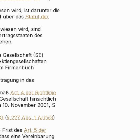
en wird, ist darunter die
1 über das
Statut der
rwiesen wird, sind
ertragsstaaten des
ehen.
e Gesellschaft (SE)
tiengesellschaften
zum Firmenbuch
tragung in das
gemäß
Art. 4 der Richtlinie
sellschaft hinsichtlich
om 10. November 2001, S
EG
(
§ 227 Abs. 1 ArbVG
)
e Frist des
Art. 5 der
 dass eine Vereinbarung