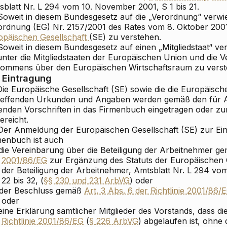
sblatt Nr. L 294 vom 10. November 2001, S 1 bis 21.
Soweit in diesem Bundesgesetz auf die „Verordnung“ verwies
ordnung (EG) Nr. 2157/2001 des Rates vom 8. Oktober 200
opäischen Gesellschaft
(SE) zu verstehen.
Soweit in diesem Bundesgesetz auf einen „Mitgliedstaat“ ve
unter die Mitgliedstaaten der Europäischen Union und die V
ommens über den Europäischen Wirtschaftsraum zu verst
Eintragung
Die Europäische Gesellschaft (SE) sowie die die Europäisch
reffenden Urkunden und Angaben werden gemäß den für Ak
tenden Vorschriften in das Firmenbuch eingetragen oder 
ereicht.
 Der Anmeldung der Europäischen Gesellschaft (SE) zur Ein
menbuch ist auch
die Vereinbarung über die Beteiligung der Arbeitnehmer 
2001/86/EG
zur Ergänzung des Statuts der Europäischen Ge
der Beteiligung der Arbeitnehmer, Amtsblatt Nr. L 294 v
22 bis 32, (
§§ 230 und 231 ArbVG
) oder
der Beschluss gemäß
Art. 3 Abs. 6 der Richtlinie 2001/86/
oder
eine Erklärung sämtlicher Mitglieder des Vorstands, dass di
Richtlinie 2001/86/EG
(
§ 226 ArbVG
) abgelaufen ist, ohne