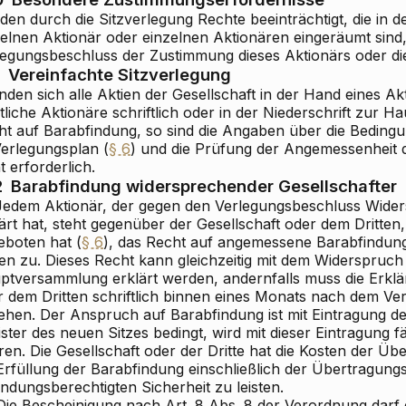
den durch die Sitzverlegung Rechte beeinträchtigt, die in 
zelnen Aktionär oder einzelnen Aktionären eingeräumt sind,
legungsbeschluss der Zustimmung dieses Aktionärs oder di
Vereinfachte Sitzverlegung
nden sich alle Aktien der Gesellschaft in der Hand eines A
liche Aktionäre schriftlich oder in der Niederschrift zur 
ht auf Barabfindung, so sind die Angaben über die Beding
Verlegungsplan (
§ 6
) und die Prüfung der Angemessenheit 
t erforderlich.
2
Barabfindung widersprechender Gesellschafter
 Jedem Aktionär, der gegen den Verlegungsbeschluss Wider
ärt hat, steht gegenüber der Gesellschaft oder dem Dritten
eboten hat (
§ 6
), das Recht auf angemessene Barabfindun
en zu. Dieses Recht kann gleichzeitig mit dem Widerspruch 
ptversammlung erklärt werden, andernfalls muss die Erklä
r dem Dritten schriftlich binnen eines Monats nach dem V
ehen. Der Anspruch auf Barabfindung ist mit Eintragung de
ster des neuen Sitzes bedingt, wird mit dieser Eintragung fäl
en. Die Gesellschaft oder der Dritte hat die Kosten der Üb
Erfüllung der Barabfindung einschließlich der Übertragungs
ndungsberechtigten Sicherheit zu leisten.
Die Bescheinigung nach Art. 8 Abs. 8 der Verordnung darf 