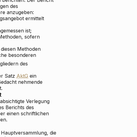
ngen des
ere anzugeben:
sangebot ermittelt
gemessen ist;
Methoden, sofern
g diesen Methoden
lche besonderen
gliedern des
er Satz
AktG
ein
f Bedacht nehmende
t.
t
absichtigte Verlegung
es Berichts des
r einen schriftlichen
en.
r Hauptversammlung, die