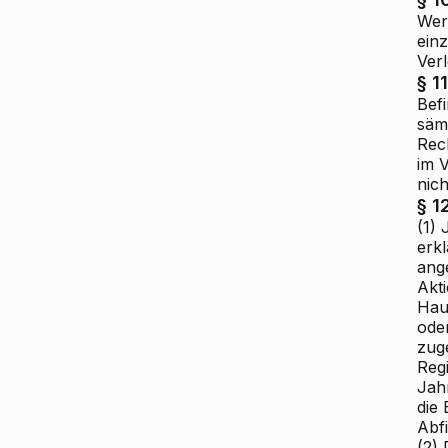
Wer
ein
Ver
§ 11
Befi
sämt
Rec
im 
nich
§ 1
(1)
erkl
ang
Akti
Hau
ode
zug
Regi
Jahr
die 
Abfi
(2) 