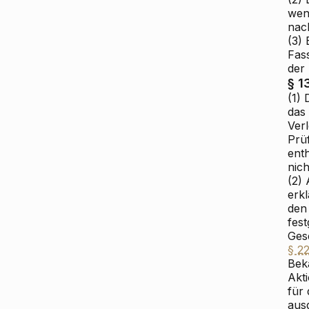
wen
nac
(3)
Fas
der
§ 1
(1)
das
Ver
Prü
ent
nic
(2)
erk
den
fes
Gese
§ 2
Bek
Akt
für
aus