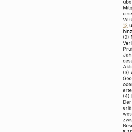
übe
Mitg
ein
Ver
12
u
hin
(2)
Verl
Prü
Jah
gese
Akti
(3)
Gese
ode
erte
(4)
Der
erl
wes
zwi
Besc
§ 1