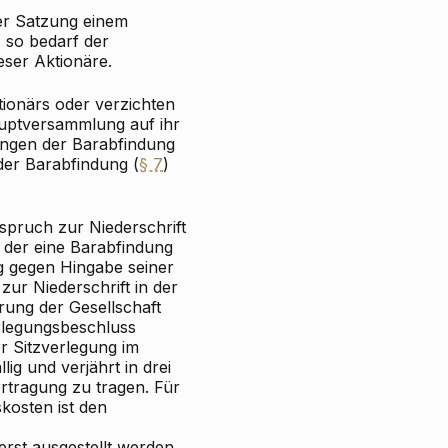
der Satzung einem
 so bedarf der
eser Aktionäre.
ktionärs oder verzichten
Hauptversammlung auf ihr
ungen der Barabfindung
der Barabfindung (
§ 7
)
spruch zur Niederschrift
, der eine Barabfindung
g gegen Hingabe seiner
zur Niederschrift in der
rung der Gesellschaft
erlegungsbeschluss
r Sitzverlegung im
lig und verjährt in drei
ertragung zu tragen. Für
kosten ist den
erst ausgestellt werden,