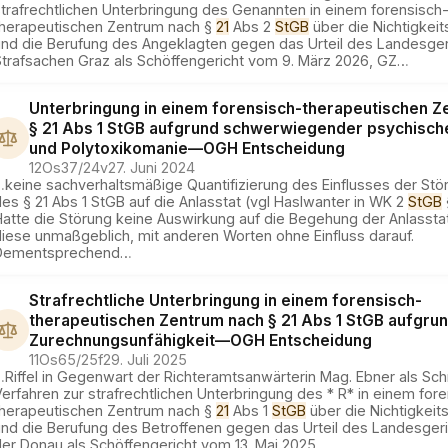
strafrechtlichen Unterbringung des Genannten in einem forensisch
therapeutischen Zentrum nach §
21
Abs 2
StGB
über die Nichtigke
und die Berufung des Angeklagten gegen das Urteil des Landesgeri
Strafsachen Graz als Schöffengericht vom 9. März 2026, GZ
…
Unterbringung in einem forensisch-therapeutischen Z
§ 21 Abs 1 StGB aufgrund schwerwiegender psychisch
und Polytoxikomanie
—
OGH
Entscheidung
12Os37/24v
27. Juni 2024
…
keine sachverhaltsmäßige Quantifizierung des Einflusses der Stö
es § 21 Abs 1 StGB auf die Anlasstat (vgl Haslwanter in WK 2
StGB
atte die Störung keine Auswirkung auf die Begehung der Anlasstat,
diese unmaßgeblich, mit anderen Worten ohne Einfluss darauf.
Dementsprechend
…
Strafrechtliche Unterbringung in einem forensisch-
therapeutischen Zentrum nach § 21 Abs 1 StGB aufgru
Zurechnungsunfähigkeit
—
OGH
Entscheidung
11Os65/25f
29. Juli 2025
…
Riffel in Gegenwart der Richteramtsanwärterin Mag. Ebner als Schr
erfahren zur strafrechtlichen Unterbringung des * R* in einem for
therapeutischen Zentrum nach §
21
Abs 1
StGB
über die Nichtigkei
und die Berufung des Betroffenen gegen das Urteil des Landesger
der Donau als Schöffengericht vom 13. Mai 2025
…