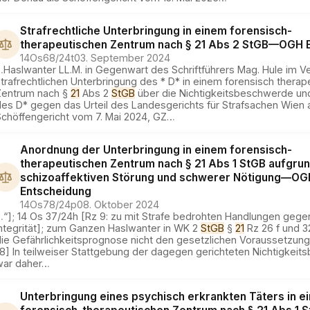
Strafrechtliche Unterbringung in einem forensisch-
therapeutischen Zentrum nach § 21 Abs 2 StGB
—
OGH
E
14Os68/24t
03. September 2024
…
Haslwanter LL.M. in Gegenwart des Schriftführers Mag. Hule im Ve
trafrechtlichen Unterbringung des * D* in einem forensisch therap
Zentrum nach §
21
Abs 2
StGB
über die Nichtigkeitsbeschwerde un
des D* gegen das Urteil des Landesgerichts für Strafsachen Wien 
Schöffengericht vom 7. Mai 2024, GZ
…
Anordnung der Unterbringung in einem forensisch-
therapeutischen Zentrum nach § 21 Abs 1 StGB aufgrun
schizoaffektiven Störung und schwerer Nötigung
—
OG
Entscheidung
14Os78/24p
08. Oktober 2024
…
“]; 14 Os 37/24h [Rz 9: zu mit Strafe bedrohten Handlungen gege
Integrität]; zum Ganzen Haslwanter in WK 2
StGB
§
21
Rz 26 f und 3
die Gefährlichkeitsprognose nicht den gesetzlichen Voraussetzung
[8] In teilweiser Stattgebung der dagegen gerichteten Nichtigkei
war daher
…
Unterbringung eines psychisch erkrankten Täters in e