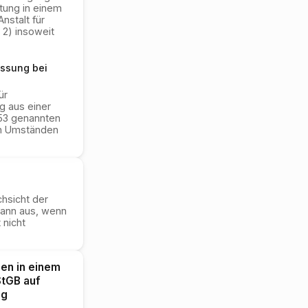
tung in einem
Anstalt für
 2) insoweit
assung bei
ür
g aus einer
 53 genannten
en Umständen
hsicht der
dann aus, wenn
nicht
en in einem
StGB auf
ng