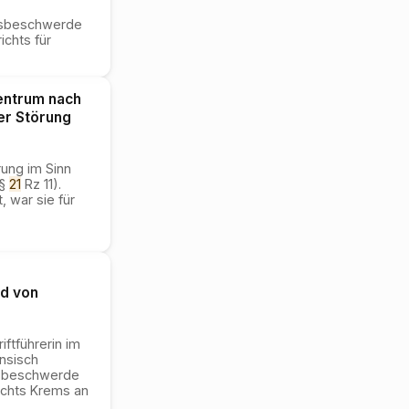
-
itsbeschwerde
chts für
entrum nach
er Störung
rung im Sinn
§
21
Rz 11).
 war sie für
nd von
iftführerin im
ensisch
tsbeschwerde
ichts Krems an