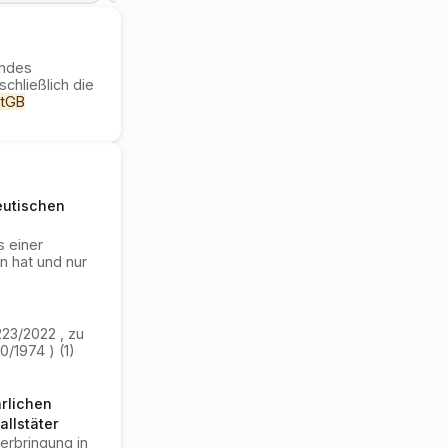
emdes
chließlich die
tGB
eutischen
s einer
 hat und nur
223/2022 , zu
60/1974 ) (1)
rlichen
allstäter
erbringung in