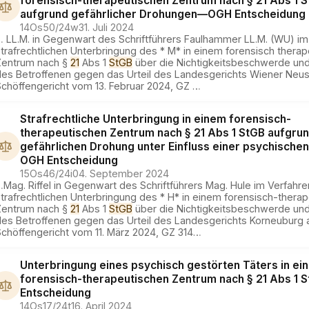
forensisch-therapeutischen Zentrum nach § 21 Abs 1 
aufgrund gefährlicher Drohungen
—
OGH
Entscheidung
14Os50/24w
31. Juli 2024
…
LL.M. in Gegenwart des Schriftführers Faulhammer LL.M. (WU) im
trafrechtlichen Unterbringung des * M* in einem forensisch thera
Zentrum nach §
21
Abs 1
StGB
über die Nichtigkeitsbeschwerde und
des Betroffenen gegen das Urteil des Landesgerichts Wiener Neus
Schöffengericht vom 13. Februar 2024, GZ
…
Strafrechtliche Unterbringung in einem forensisch-
therapeutischen Zentrum nach § 21 Abs 1 StGB aufgrun
gefährlichen Drohung unter Einfluss einer psychische
OGH
Entscheidung
15Os46/24i
04. September 2024
…
Mag. Riffel in Gegenwart des Schriftführers Mag. Hule im Verfahre
trafrechtlichen Unterbringung des * H* in einem forensisch-thera
Zentrum nach §
21
Abs 1
StGB
über die Nichtigkeitsbeschwerde und
des Betroffenen gegen das Urteil des Landesgerichts Korneuburg 
chöffengericht vom 11. März 2024, GZ 314
…
Unterbringung eines psychisch gestörten Täters in ei
forensisch-therapeutischen Zentrum nach § 21 Abs 1 
Entscheidung
14Os17/24t
16. April 2024