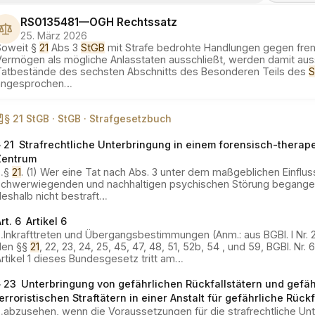
RS0135481
—
OGH
Rechtssatz
25. März 2026
Soweit §
21
Abs 3
StGB
mit Strafe bedrohte Handlungen gegen fr
Vermögen als mögliche Anlasstaten ausschließt, werden damit auss
Tatbestände des sechsten Abschnitts des Besonderen Teils des
S
angesprochen
…
§ 21 StGB ·
StGB ·
Strafgesetzbuch
 21
Strafrechtliche Unterbringung in einem forensisch-therap
Zentrum
…
§
21
. (1) Wer eine Tat nach Abs. 3 unter dem maßgeblichen Einflus
schwerwiegenden und nachhaltigen psychischen Störung begangen
eshalb nicht bestraft
…
rt. 6
Artikel 6
…
Inkrafttreten und Übergangsbestimmungen (Anm.: aus BGBl. I Nr. 
den §§
21
, 22, 23, 24, 25, 45, 47, 48, 51, 52b, 54 , und 59, BGBl. Nr. 
rtikel 1 dieses Bundesgesetz tritt am
…
§ 23
Unterbringung von gefährlichen Rückfallstätern und gefäh
erroristischen Straftätern in einer Anstalt für gefährliche Rückf
…
abzusehen, wenn die Voraussetzungen für die strafrechtliche Unt