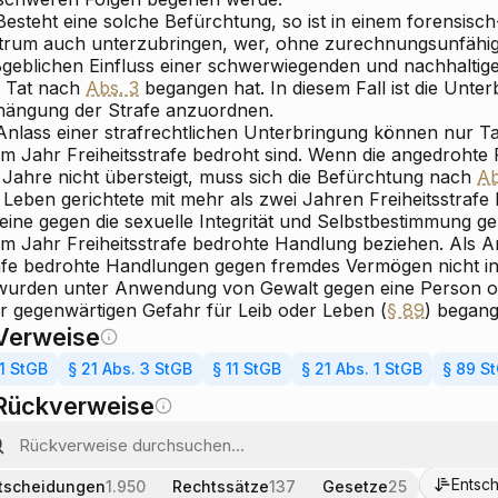
Besteht eine solche Befürchtung, so ist in einem forensisc
trum auch unterzubringen, wer, ohne zurechnungsunfähig
geblichen Einfluss einer schwerwiegenden und nachhaltig
e Tat nach
Abs. 3
begangen hat. In diesem Fall ist die Unter
hängung der Strafe anzuordnen.
Anlass einer strafrechtlichen Unterbringung können nur Tat
m Jahr Freiheitsstrafe bedroht sind. Wenn die angedrohte F
i Jahre nicht übersteigt, muss sich die Befürchtung nach
Ab
 Leben gerichtete mit mehr als zwei Jahren Freiheitsstraf
eine gegen die sexuelle Integrität und Selbstbestimmung ge
em Jahr Freiheitsstrafe bedrohte Handlung beziehen. Als 
afe bedrohte Handlungen gegen fremdes Vermögen nicht in 
 wurden unter Anwendung von Gewalt gegen eine Person o
er gegenwärtigen Gefahr für Leib oder Leben (
§ 89
) begang
Verweise
1 StGB
§ 21 Abs. 3 StGB
§ 11 StGB
§ 21 Abs. 1 StGB
§ 89 S
Rückverweise
Entsc
tscheidungen
1.950
Rechtssätze
137
Gesetze
25