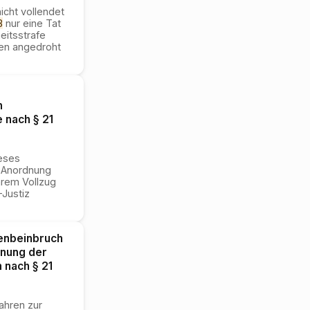
nicht vollendet
B
nur eine Tat
eitsstrafe
ren angedroht
n
 nach § 21
ieses
r Anordnung
hrem Vollzug
-Justiz
enbeinbruch
dnung der
 nach § 21
ahren zur