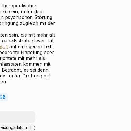
h-therapeutischen
 zu sein, unter dem
en psychischen Störung
bringung zugleich mit der
en sein, die mit mehr als
reiheitsstrafe dieser Tat
s. 1
auf eine gegen Leib
e bedrohte Handlung oder
richtete mit mehr als
Anlasstaten kommen mit
Betracht, es sei denn,
der unter Drohung mit
en.
tGB
heidungsdatum
Institutionen
Entscheidungsdatum
Bun