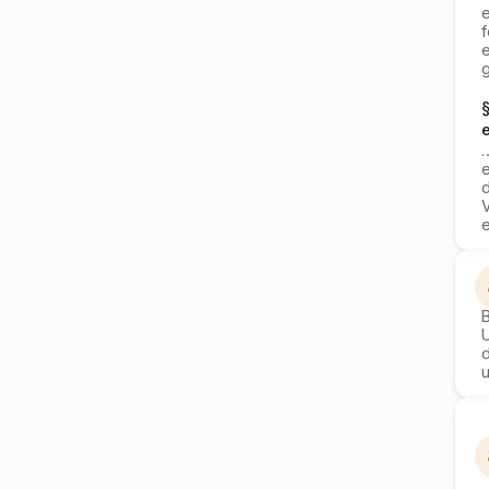
e
e
g
e
B