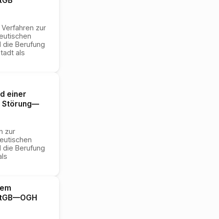
StGB
 Verfahren zur
peutischen
 die Berufung
tadt als
d einer
n Störung
—
n zur
peutischen
 die Berufung
als
nem
StGB
—
OGH