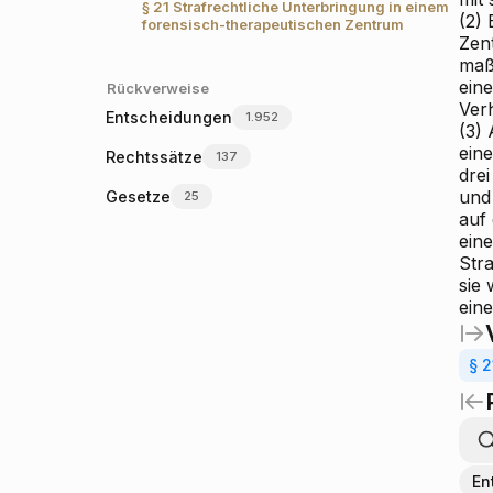
§ 21
Strafrechtliche Unterbringung in einem
(2) 
forensisch-therapeutischen Zentrum
Zen
maß
ein
Rückverweise
Ver
Entscheidungen
1.952
(3) 
eine
Rechtssätze
137
dre
und
Gesetze
25
auf 
ein
Str
sie
ein
§ 2
En