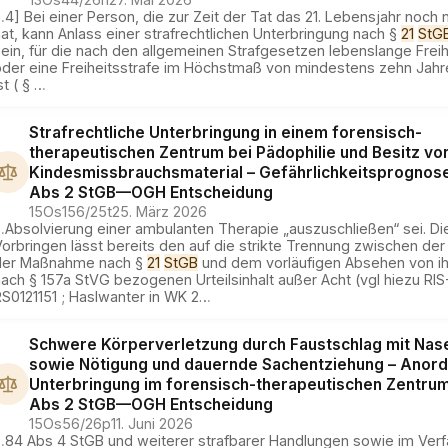
…
4] Bei einer Person, die zur Zeit der Tat das 21. Lebensjahr noch 
at, kann Anlass einer strafrechtlichen Unterbringung nach §
21
StG
ein, für die nach den allgemeinen Strafgesetzen lebenslange Freih
oder eine Freiheitsstrafe im Höchstmaß von mindestens zehn Jah
st ( §
…
Strafrechtliche Unterbringung in einem forensisch-
therapeutischen Zentrum bei Pädophilie und Besitz vo
Kindesmissbrauchsmaterial – Gefährlichkeitsprognose
Abs 2 StGB
—
OGH
Entscheidung
15Os156/25t
25. März 2026
…
Absolvierung einer ambulanten Therapie „auszuschließen“ sei. D
orbringen lässt bereits den auf die strikte Trennung zwischen de
der Maßnahme nach §
21
StGB
und dem vorläufigen Absehen von i
ach § 157a StVG bezogenen Urteilsinhalt außer Acht (vgl hiezu RIS
S0121151 ; Haslwanter in WK 2
…
Schwere Körperverletzung durch Faustschlag mit Nas
sowie Nötigung und dauernde Sachentziehung – Anor
Unterbringung im forensisch-therapeutischen Zentrum
Abs 2 StGB
—
OGH
Entscheidung
15Os56/26p
11. Juni 2026
…
84 Abs 4 StGB und weiterer strafbarer Handlungen sowie im Verf