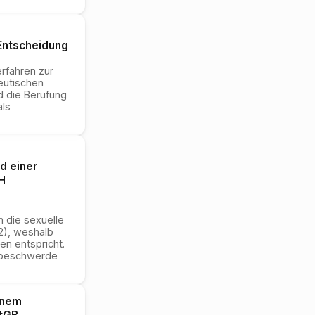
ntscheidung
rfahren zur
eutischen
d die Berufung
als
d einer
H
n die sexuelle
2), weshalb
en entspricht.
tsbeschwerde
inem