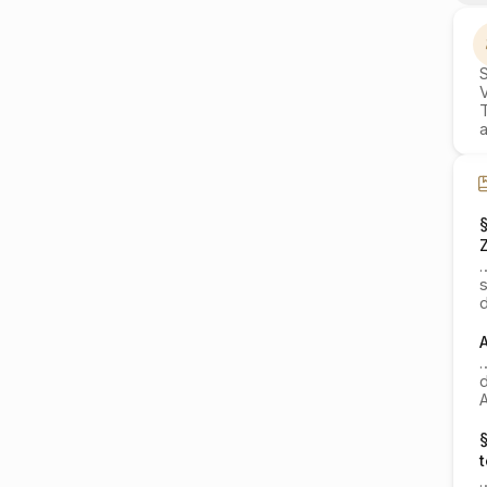
§
d
A
A
t