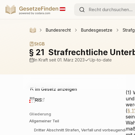
Bundesrecht
Bundesgesetze
Straf
StGB
§ 21
Strafrechtliche Unte
In Kraft
seit 01. März 2023
Up-to-date
Im Gesetz anzeigen
(1)
und
RIS
wer
(
§ 1
Gliederung
sei
Allgemeiner Teil
Wah
maß
Dritter Abschnitt
Strafen, Verfall und vorbeugende 
mit