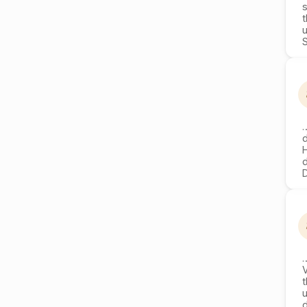
d
H
V