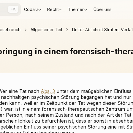
+K
Codara
Recht
Themen
Über uns
gesetzbuch
Allgemeiner Teil
Dritter Abschnitt Strafen, Ve
rbringung in einem forensisch-the
 Wer eine Tat nach
Abs. 3
unter dem maßgeblichen Einfluss
 nachhaltigen psychischen Störung begangen hat und nur d
den kann, weil er im Zeitpunkt der Tat wegen dieser Stör
1
) war, ist in einem forensisch-therapeutischen Zentrum 
ner Person, nach seinem Zustand und nach der Art der Tat
rscheinlichkeit zu befürchten ist, dass er sonst in absehb
geblichen Einfluss seiner psychischen Störung eine mit S
Maßnahmen
 schweren Folgen begehen werde.