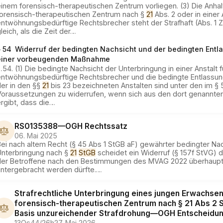
inem forensisch-therapeutischen Zentrum vorliegen. (3) Die Anhal
forensisch-therapeutischen Zentrum nach §
21
Abs. 2 oder in einer 
ntwöhnungsbedürftige Rechtsbrecher steht der Strafhaft (Abs. 1 Z
leich, als die Zeit der
…
§ 54
Widerruf der bedingten Nachsicht und der bedingten Entl
einer vorbeugenden Maßnahme
…
54. (1) Die bedingte Nachsicht der Unterbringung in einer Anstalt f
entwöhnungsbedürftige Rechtsbrecher und die bedingte Entlassun
der in den §§
21
bis 23 bezeichneten Anstalten sind unter den im §
Voraussetzungen zu widerrufen, wenn sich aus den dort genannt
rgibt, dass die
…
RS0135388
—
OGH
Rechtssatz
06. Mai 2025
ei nach altem Recht (§ 45 Abs 1 StGB aF) gewährter bedingter Nac
Unterbringung nach §
21
StGB
scheidet ein Widerruf (§ 157f StVG) 
der Betroffene nach den Bestimmungen des MVAG 2022 überhaupt 
untergebracht werden dürfte.
…
Strafrechtliche Unterbringung eines jungen Erwachsen
forensisch-therapeutischen Zentrum nach § 21 Abs 2 
Basis unzureichender Strafdrohung
—
OGH
Entscheidu
13Os44/26h
27. Mai 2026