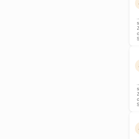
s
s
S