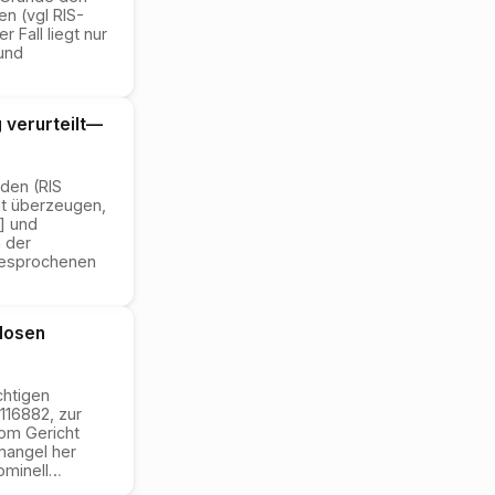
en (vgl RIS-
r Fall liegt nur
und
verurteilt
—
den (RIS
ht überzeugen,
] und
 der
ngesprochenen
losen
chtigen
116882, zur
vom Gericht
mangel her
ominell
…