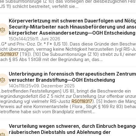
die Subsumtionsrüge (Z 10) das Vorliegen der diesbezüglichen Fes
US 11) schlicht bestreitet, verfehlt sie
…
Körperverletzung mit schweren Dauerfolgen und Nöti
Security-Mitarbeiter nach Hinausbeförderung und ans
körperlicher Auseinandersetzung
—
OGH
Entscheidung
15Os144/25b
11. Juni 2026
…
G* und Priv.-Doz. Dr. * F* (US 13). Dass diese Gründe den Besch
icht überzeugen, vermag keine Nichtigkeit herzustellen (vgl RIS-Ju
RS0118317
[T9]). [10] Die Subsumtionsrüge (Z 10) strebt zu II./ ein
nach § 85 Abs 1 StGB mit der Begründung an, das
…
Unterbringung in forensisch therapeutischem Zentrum
versuchter Brandstiftung
—
OGH
Entscheidung
14Os119/25v
09. Dezember 2025
…
betreffenden Feststellungen] US 8), bringt die Beschwerde ein
egründungsdefizit iSd Z 5 nicht zur Darstellung (zur offenbar unz
Begründung vgl vielmehr RIS-Justiz
RS0118317
). [5] Indem die Män
erweis auf eine Kommentarstelle ( Flora , SbgK § 169 Rz 83) beha
Betroffene habe sich vom Brandplatz entfernt
…
Verurteilung wegen schweren, durch Einbruch began
räuberischen Diebstahls und Ablehnung der