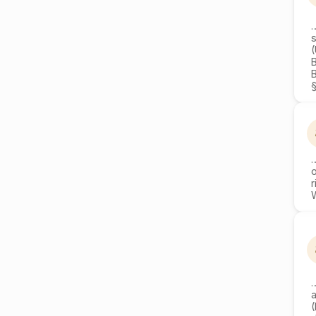
(
§
o
W
(