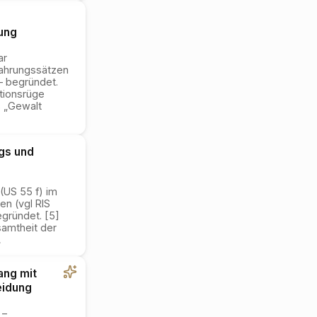
ung
ar
fahrungssätzen
– begründet.
tionsrüge
s „Gewalt
gs und
(US 55 f) im
n (vgl RIS
gründet. [5]
samtheit der
…
ang mit
eidung
 –