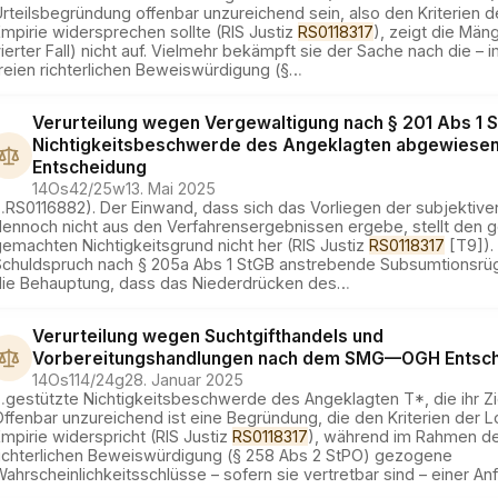
rteilsbegründung offenbar unzureichend sein, also den Kriterien d
mpirie widersprechen sollte (RIS Justiz
RS0118317
), zeigt die Män
ierter Fall) nicht auf. Vielmehr bekämpft sie der Sache nach die –
reien richterlichen Beweiswürdigung (§
…
Verurteilung wegen Vergewaltigung nach § 201 Abs 1 S
Nichtigkeitsbeschwerde des Angeklagten abgewiese
Entscheidung
14Os42/25w
13. Mai 2025
…
RS0116882). Der Einwand, dass sich das Vorliegen der subjektive
dennoch nicht aus den Verfahrensergebnissen ergebe, stellt den g
emachten Nichtigkeitsgrund nicht her (RIS Justiz
RS0118317
[T9]). 
Schuldspruch nach § 205a Abs 1 StGB anstrebende Subsumtionsrüge
die Behauptung, dass das Niederdrücken des
…
Verurteilung wegen Suchtgifthandels und
Vorbereitungshandlungen nach dem SMG
—
OGH
Entsc
14Os114/24g
28. Januar 2025
…
gestützte Nichtigkeitsbeschwerde des Angeklagten T*, die ihr Ziel
ffenbar unzureichend ist eine Begründung, die den Kriterien der L
mpirie widerspricht (RIS Justiz
RS0118317
), während im Rahmen de
richterlichen Beweiswürdigung (§ 258 Abs 2 StPO) gezogene
ahrscheinlichkeitsschlüsse – sofern sie vertretbar sind – einer An