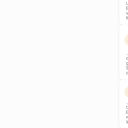
U
E
v
f
g
O
E
W