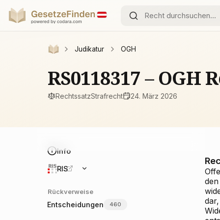
Judikatur
OGH
RS0118317 – OGH R
Rechtssatz
Strafrecht
24. März 2026
Info
Rec
RIS
Off
den
wide
Rückverweise
dar
Entscheidungen
460
Wid