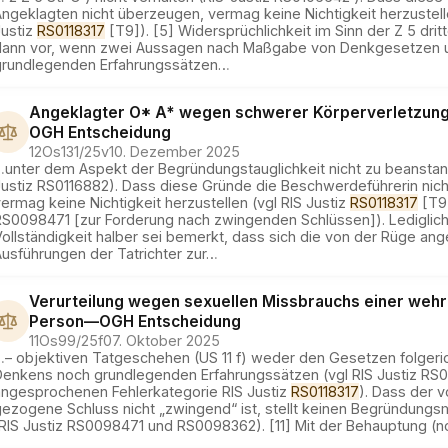
ngeklagten nicht überzeugen, vermag keine Nichtigkeit herzustell
Justiz
RS0118317
[T9]). [5] Widersprüchlichkeit im Sinn der Z 5 dritte
dann vor, wenn zwei Aussagen nach Maßgabe von Denkgesetzen 
grundlegenden Erfahrungssätzen
…
Angeklagter O* A* wegen schwerer Körperverletzung 
OGH
Entscheidung
12Os131/25v
10. Dezember 2025
…
unter dem Aspekt der Begründungstauglichkeit nicht zu beanstan
Justiz RS0116882). Dass diese Gründe die Beschwerdeführerin nic
ermag keine Nichtigkeit herzustellen (vgl RIS Justiz
RS0118317
[T9
RS0098471 [zur Forderung nach zwingenden Schlüssen]). Lediglich
Vollständigkeit halber sei bemerkt, dass sich die von der Rüge a
usführungen der Tatrichter zur
…
Verurteilung wegen sexuellen Missbrauchs einer wehr
Person
—
OGH
Entscheidung
11Os99/25f
07. Oktober 2025
…
– objektiven Tatgeschehen (US 11 f) weder den Gesetzen folgeri
Denkens noch grundlegenden Erfahrungssätzen (vgl RIS Justiz RS0
angesprochenen Fehlerkategorie RIS Justiz
RS0118317
). Dass der 
gezogene Schluss nicht „zwingend“ ist, stellt keinen Begründungs
(RIS Justiz RS0098471 und RS0098362). [11] Mit der Behauptung (n