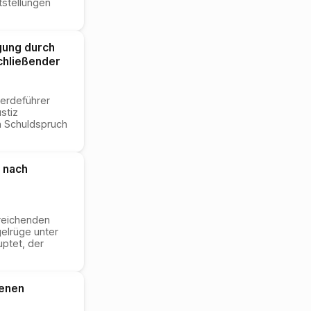
tstellungen
gung durch
chließender
werdeführer
stiz
en Schuldspruch
 nach
ureichenden
gelrüge unter
uptet, der
genen