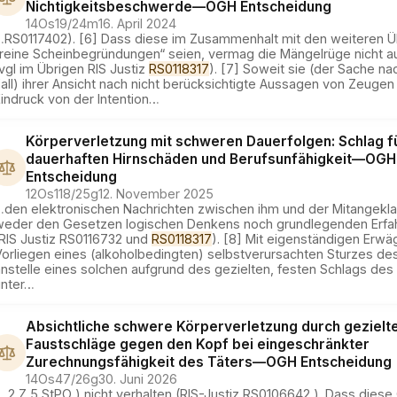
Nichtigkeitsbeschwerde
—
OGH
Entscheidung
14Os19/24m
16. April 2024
…
RS0117402). [6] Dass diese im Zusammenhalt mit den weiteren 
„reine Scheinbegründungen“ seien, vermag die Mängelrüge nicht a
vgl im Übrigen RIS Justiz
RS0118317
). [7] Soweit sie (der Sache na
all) ihrer Ansicht nach nicht berücksichtigte Aussagen von Zeuge
indruck von der Intention
…
Körperverletzung mit schweren Dauerfolgen: Schlag f
dauerhaften Hirnschäden und Berufsunfähigkeit
—
OGH
Entscheidung
12Os118/25g
12. November 2025
…
den elektronischen Nachrichten zwischen ihm und der Mitangeklag
weder den Gesetzen logischen Denkens noch grundlegenden Erfa
(RIS Justiz RS0116732 und
RS0118317
). [8] Mit eigenständigen Erw
Vorliegen eines (alkoholbedingten) selbstverursachten Sturzes de
nstelle eines solchen aufgrund des gezielten, festen Schlags des
nter
…
Absichtliche schwere Körperverletzung durch gezielt
Faustschläge gegen den Kopf bei eingeschränkter
Zurechnungsfähigkeit des Täters
—
OGH
Entscheidung
14Os47/26g
30. Juni 2026
…
2 Z 5 StPO ) nicht verhalten (RIS-Justiz RS0106642 ). Dass dies