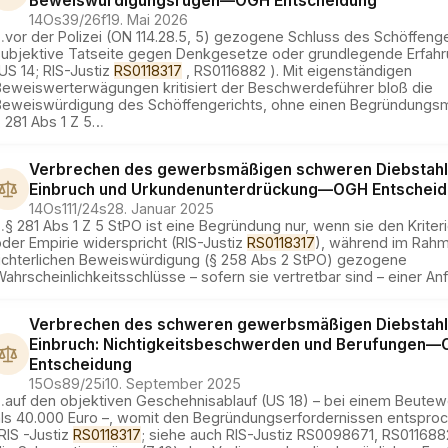
Beweiswürdigungsrügen
—
OGH
Entscheidung
14Os39/26f
19. Mai 2026
…
vor der Polizei (ON 114.28.5, 5) gezogene Schluss des Schöffenge
subjektive Tatseite gegen Denkgesetze oder grundlegende Erfah
US 14; RIS-Justiz
RS0118317
, RS0116882 ). Mit eigenständigen
Beweiswerterwägungen kritisiert der Beschwerdeführer bloß die
Beweiswürdigung des Schöffengerichts, ohne einen Begründungsm
 281 Abs 1 Z 5
…
Verbrechen des gewerbsmäßigen schweren Diebstahl
Einbruch und Urkundenunterdrückung
—
OGH
Entschei
14Os111/24s
28. Januar 2025
…
§ 281 Abs 1 Z 5 StPO ist eine Begründung nur, wenn sie den Kriter
der Empirie widerspricht (RIS-Justiz
RS0118317
), während im Rahm
richterlichen Beweiswürdigung (§ 258 Abs 2 StPO) gezogene
ahrscheinlichkeitsschlüsse – sofern sie vertretbar sind – einer An
Verbrechen des schweren gewerbsmäßigen Diebstahl
Einbruch: Nichtigkeitsbeschwerden und Berufungen
—
Entscheidung
15Os89/25i
10. September 2025
…
auf den objektiven Geschehnisablauf (US 18) – bei einem Beute
als 40.000 Euro –, womit den Begründungserfordernissen entspro
RIS -Justiz
RS0118317
; siehe auch RIS-Justiz RS0098671, RS011688