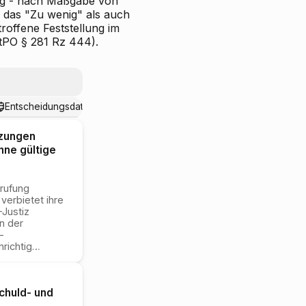
ng - nach Maßgabe von
 das "Zu wenig" als auch
roffene Feststellung im
StPO § 281 Rz 444).
Entscheidungsdatum
tzungen
hne gültige
erufung
verbietet ihre
Justiz
n der
–
richtig
…
chuld- und