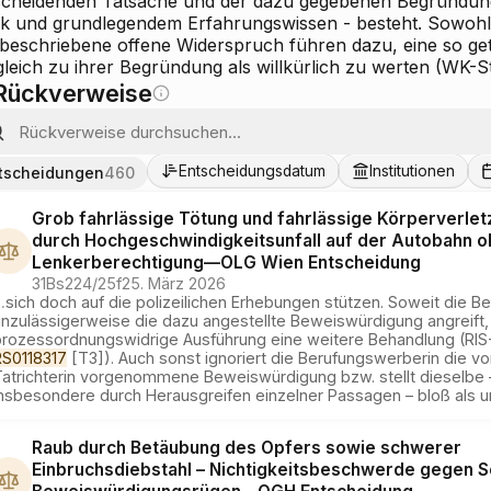
scheidenden Tatsache und der dazu gegebenen Begründu
ik und grundlegendem Erfahrungswissen - besteht. Sowohl
 beschriebene offene Widerspruch führen dazu, eine so get
gleich zu ihrer Begründung als willkürlich zu werten (WK-
Rückverweise
Entscheidungsdatum
Institutionen
tscheidungen
460
Grob fahrlässige Tötung und fahrlässige Körperverle
durch Hochgeschwindigkeitsunfall auf der Autobahn o
Lenkerberechtigung
—
OLG Wien
Entscheidung
31Bs224/25f
25. März 2026
…
sich doch auf die polizeilichen Erhebungen stützen. Soweit die B
nzulässigerweise die dazu angestellte Beweiswürdigung angreift, 
prozessordnungswidrige Ausführung eine weitere Behandlung (RIS-
RS0118317
[T3]). Auch sonst ignoriert die Berufungswerberin die vo
Tatrichterin vorgenommene Beweiswürdigung bzw. stellt dieselbe 
nsbesondere durch Herausgreifen einzelner Passagen – bloß als un
Raub durch Betäubung des Opfers sowie schwerer
Einbruchsdiebstahl – Nichtigkeitsbeschwerde gegen S