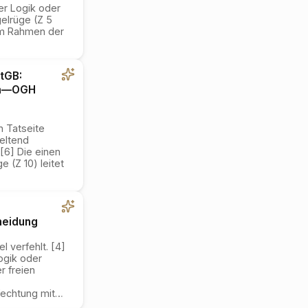
er Logik oder
gelrüge (Z 5
 im Rahmen der
tGB:
n
—
OGH
n Tatseite
eltend
[6] Die einen
 (Z 10) leitet
heidung
 verfehlt. [4]
ogik oder
r freien
fechtung mit
…