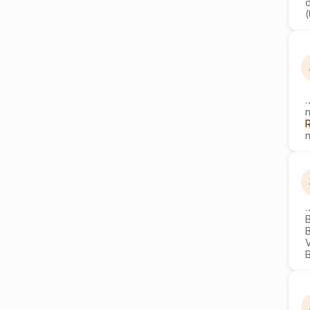
(
n
B
V