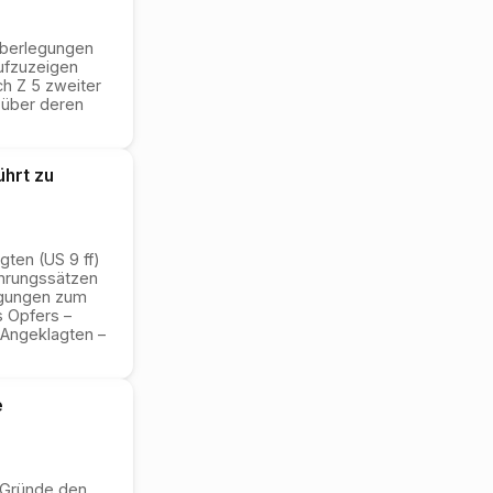
Überlegungen
ufzuzeigen
ch Z 5 zweiter
n über deren
ührt zu
ten (US 9 ff)
hrungssätzen
ägungen zum
s Opfers –
 Angeklagten –
e
e Gründe den