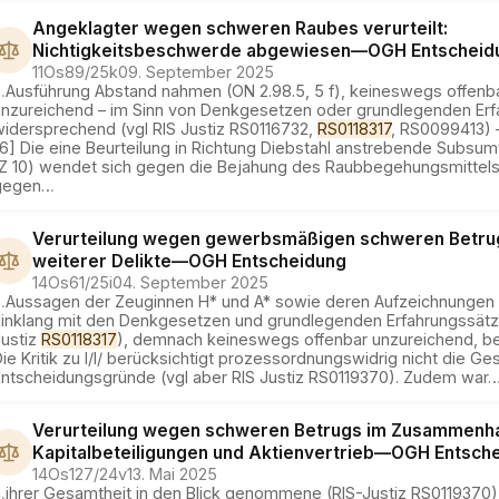
Angeklagter wegen schweren Raubes verurteilt:
Nichtigkeitsbeschwerde abgewiesen
—
OGH
Entscheid
11Os89/25k
09. September 2025
…
Ausführung Abstand nahmen (ON 2.98.5, 5 f), keineswegs offenb
unzureichend – im Sinn von Denkgesetzen oder grundlegenden Er
widersprechend (vgl RIS Justiz RS0116732,
RS0118317
, RS0099413) 
6] Die eine Beurteilung in Richtung Diebstahl anstrebende Subsum
(Z 10) wendet sich gegen die Bejahung des Raubbegehungsmittel
gegen
…
Verurteilung wegen gewerbsmäßigen schweren Betru
weiterer Delikte
—
OGH
Entscheidung
14Os61/25i
04. September 2025
…
Aussagen der Zeuginnen H* und A* sowie deren Aufzeichnungen 
Einklang mit den Denkgesetzen und grundlegenden Erfahrungssätze
Justiz
RS0118317
), demnach keineswegs offenbar unzureichend, be
ie Kritik zu I/I/ berücksichtigt prozessordnungswidrig nicht die Ge
Entscheidungsgründe (vgl aber RIS Justiz RS0119370). Zudem war
Verurteilung wegen schweren Betrugs im Zusammenh
Kapitalbeteiligungen und Aktienvertrieb
—
OGH
Entsch
14Os127/24v
13. Mai 2025
…
ihrer Gesamtheit in den Blick genommene (RIS-Justiz RS0119370)