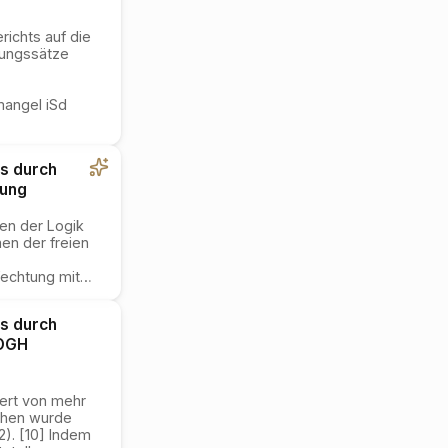
richts auf die
rungssätze
angel iSd
s durch
dung
ien der Logik
en der freien
fechtung mit
…
s durch
OGH
wert von mehr
chen wurde
2). [10] Indem