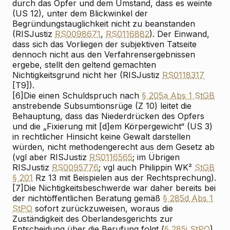
durch das Opfer und dem Umstand, dass es weinte
(US 12), unter dem Blickwinkel der
Begründungstauglichkeit nicht zu beanstanden
(RIS
Justiz
RS0098671
,
RS0116882
). Der Einwand,
dass sich das Vorliegen der subjektiven Tatseite
dennoch nicht aus den Verfahrensergebnissen
ergebe, stellt den geltend gemachten
Nichtigkeitsgrund nicht her (RIS
Justiz
RS0118317
[T9]).
[6]
Die einen Schuldspruch nach
§ 205a Abs 1 StGB
anstrebende Subsumtionsrüge (Z 10) leitet die
Behauptung, dass das Niederdrücken des Opfers
und die „Fixierung mit [d]em Körpergewicht“ (US 3)
in rechtlicher Hinsicht keine Gewalt darstellen
würden, nicht methodengerecht aus dem Gesetz ab
(vgl aber RIS
Justiz
RS0116565
; im Übrigen
RIS
Justiz
RS0095776
; vgl auch
Philipp
in WK²
StGB
§ 201
Rz 13 mit Beispielen aus der Rechtsprechung).
[7]
Die Nichtigkeitsbeschwerde war daher bereits bei
der nichtöffentlichen Beratung gemäß
§ 285d Abs 1
StPO
sofort zurückzuweisen, woraus die
Zuständigkeit des Oberlandesgerichts zur
Entscheidung über die Berufung folgt (
§ 285i StPO
).