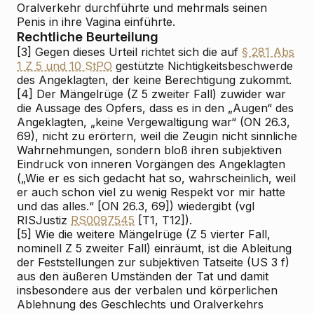
Oralverkehr durchführte und mehrmals seinen
Penis in ihre Vagina einführte.
Rechtliche Beurteilung
[3]
G
egen dieses Urteil richtet sich die auf
§ 281 Abs
1 Z 5 und 10 StPO
gestützte Nichtigkeitsbeschwerde
des Angeklagten, der keine Berechtigung zukommt.
[4]
Der Mängelrüge (Z 5 zweiter Fall) zuwider war
die Aussage des Opfers, dass es in den „Augen“ des
Angeklagten, „keine Vergewaltigung war“ (ON 26.3,
69), nicht zu erörtern, weil die Zeugin nicht sinnliche
Wahrnehmungen, sondern bloß ihren subjektiven
Eindruck von inneren Vorgängen des Angeklagten
(„Wie er es sich gedacht hat so, wahrscheinlich, weil
er auch schon viel zu wenig Respekt vor mir hatte
und das alles.“ [ON 26.3, 69]) wiedergibt (vgl
RIS
Justiz
RS0097545
[T1, T12]).
[5]
Wie die weitere Mängelrüge (Z 5 vierter Fall,
nominell Z 5 zweiter Fall) einräumt, ist die Ableitung
der Feststellungen zur subjektiven Tatseite (US 3 f)
aus den äußeren Umständen der Tat und damit
insbesondere aus der verbalen und körperlichen
Ablehnung des Geschlechts
und Oralverkehrs