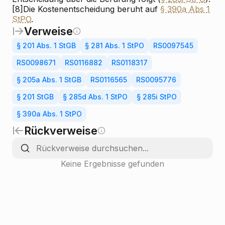
[8]
Die Kostenentscheidung beruht auf
§ 390a Abs 1
StPO
.
Verweise
§ 201 Abs. 1 StGB
§ 281 Abs. 1 StPO
RS0097545
RS0098671
RS0116882
RS0118317
§ 205a Abs. 1 StGB
RS0116565
RS0095776
§ 201 StGB
§ 285d Abs. 1 StPO
§ 285i StPO
§ 390a Abs. 1 StPO
Rückverweise
Keine Ergebnisse gefunden