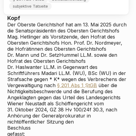
subjektive Tatseite
Kopf
Der Oberste Gerichtshof hat am 13. Mai 2025 durch
die Senatspräsidentin des Obersten Gerichtshofs
Mag. Hetlinger als Vorsitzende, den Hofrat des
Obersten Gerichtshofs Hon.
Prof. Dr. Nordmeyer,
die Hofrätinnen des Obersten Gerichtshofs
Dr. Mann und Dr. Setz
Hummel LL.M. sowie den
Hofrat des Obersten Gerichtshofs
Dr. Haslwanter LL.M. in Gegenwart des
Schriftführers Madari LL.M. (WU), BSc (WU) in der
Strafsache gegen * K* wegen des Verbrechens der
Vergewaltigung nach
§ 201 Abs 1 StGB
über die
Nichtigkeitsbeschwerde und die Berufung des
Angeklagten gegen das Urteil des Landesgerichts
Wiener Neustadt als Schöffengericht vom
31. Oktober 2024, GZ 38 Hv 100/24f
30.3, nach
Anhörung der Generalprokuratur in
nichtöffentlicher Sitzung den
Beschluss
gefasst: