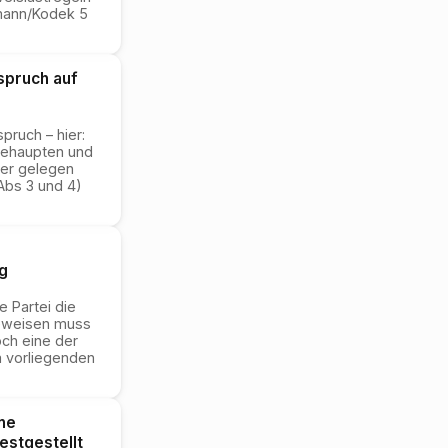
mann/Kodek 5
spruch auf
pruch – hier:
 behaupten und
ger gelegen
Abs 3 und 4)
g
 Partei die
beweisen muss
och eine der
m vorliegenden
ne
estgestellt