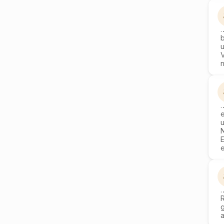
n
E
e
R