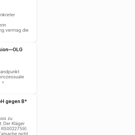
onkreter
rin
ung vermag die
sion
—
OLG
standpunkt
r prozessuale
p =
bH gegen B*
sis zu
. Der Kläger
h RS0022759).
Tatsache nicht