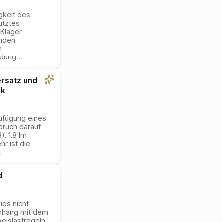
gkeit des
ütztes
 Kläger
lnden
m
ndung
…
ersatz und
ck
ufügung eines
spruch darauf
. 1.8 Im
r ist die
…
d
ies nicht
enhang mit dem
eislastregeln