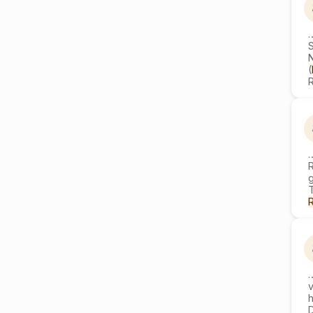
S
N
(
R
R
T
v
D