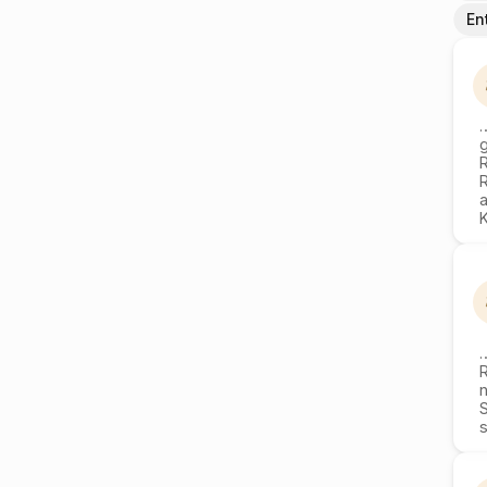
En
g
n
S
s