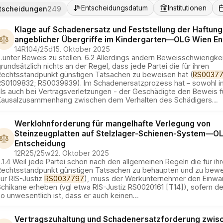
Entscheidungsdatum
Institutionen
tscheidungen
249
Klage auf Schadenersatz und Feststellung der Haftun
angeblicher Übergriffe im Kindergarten
—
OLG Wien
En
14R104/25d
15. Oktober 2025
…
unter Beweis zu stellen. 6.2 Allerdings ändern Beweisschwierigke
rundsätzlich nichts an der Regel, dass jede Partei die für ihren
Rechtsstandpunkt günstigen Tatsachen zu beweisen hat (
RS0037
RS0109832; RS0039939). Im Schadenersatzprozess hat – sowohl im
als auch bei Vertragsverletzungen - der Geschädigte den Beweis f
Kausalzusammenhang zwischen dem Verhalten des Schädigers
…
Werklohnforderung für mangelhafte Verlegung von
Steinzeugplatten auf Stelzlager-Schienen-System
—
OL
Entscheidung
12R25/25w
22. Oktober 2025
…
1.4 Weil jede Partei schon nach den allgemeinen Regeln die für ih
Rechtsstandpunkt günstigen Tatsachen zu behaupten und zu bewei
ur RIS-Justiz
RS0037797
), muss der Werkunternehmer den Einwa
chikane erheben (vgl etwa RIS-Justiz RS0020161 [T14]), sofern de
o unwesentlich ist, dass er auch keinen
…
Vertragszuhaltung und Schadenersatzforderung zwis