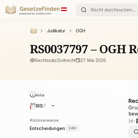
Judikatur
OGH
RS0037797 – OGH R
Rechtssatz
Zivilrecht
27. Mai 2026
Info
Rec
RIS
Gru
bew
Rückverweise
Entscheidungen
249