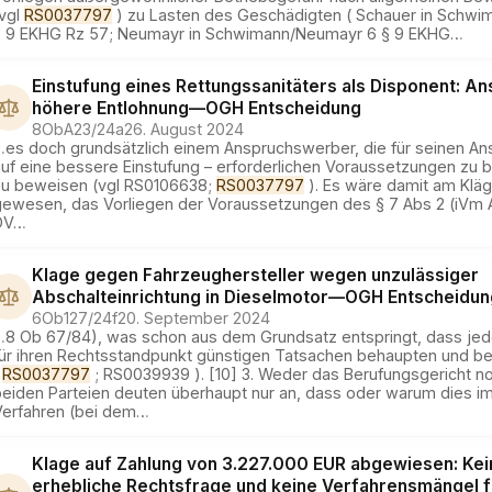
(vgl
RS0037797
) zu Lasten des Geschädigten ( Schauer in Schwi
§ 9 EKHG Rz 57; Neumayr in Schwimann/Neumayr 6 § 9 EKHG
…
Einstufung eines Rettungssanitäters als Disponent: An
höhere Entlohnung
—
OGH
Entscheidung
8ObA23/24a
26. August 2024
…
es doch grundsätzlich einem Anspruchswerber, die für seinen Ans
auf eine bessere Einstufung – erforderlichen Voraussetzungen zu
zu beweisen (vgl RS0106638;
RS0037797
). Es wäre damit am Klä
gewesen, das Vorliegen der Voraussetzungen des § 7 Abs 2 (iVm 
DV
…
Klage gegen Fahrzeughersteller wegen unzulässiger
Abschalteinrichtung in Dieselmotor
—
OGH
Entscheidun
6Ob127/24f
20. September 2024
…
8 Ob 67/84), was schon aus dem Grundsatz entspringt, dass jede
für ihren Rechtsstandpunkt günstigen Tatsachen behaupten und 
(
RS0037797
; RS0039939 ). [10] 3. Weder das Berufungsgericht n
beiden Parteien deuten überhaupt nur an, dass oder warum dies i
Verfahren (bei dem
…
Klage auf Zahlung von 3.227.000 EUR abgewiesen: Kei
erhebliche Rechtsfrage und keine Verfahrensmängel f