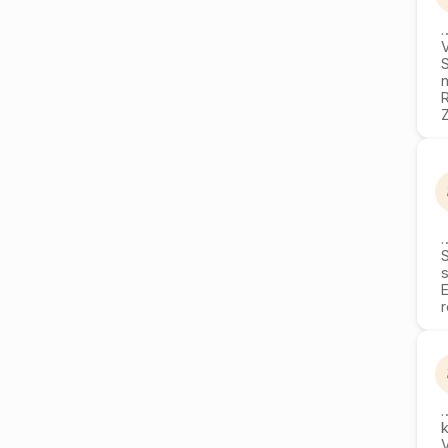
V
S
s
r