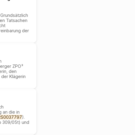
 Grundsätzlich
igen Tatsachen
cht
reinbarung der
n
berger ZPO³
erin, den
 der Klägerin
ch
 an die in
RS0037797
).
b 309/05t) und