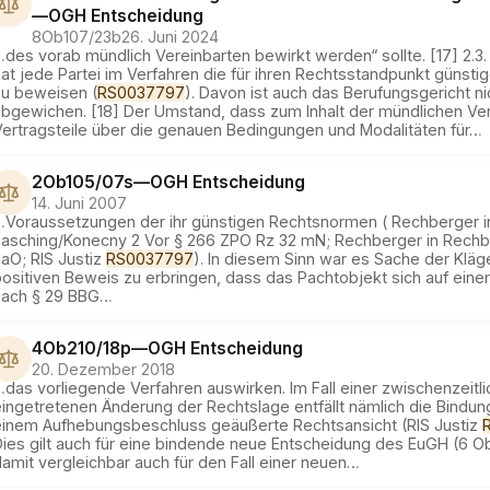
—
OGH
Entscheidung
8Ob107/23b
26. Juni 2024
…
des vorab mündlich Vereinbarten bewirkt werden“ sollte. [17] 2.3.
at jede Partei im Verfahren die für ihren Rechtsstandpunkt günst
zu beweisen (
RS0037797
). Davon ist auch das Berufungsgericht ni
abgewichen. [18] Der Umstand, dass zum Inhalt der mündlichen Ve
Vertragsteile über die genauen Bedingungen und Modalitäten für
…
2Ob105/07s
—
OGH
Entscheidung
14. Juni 2007
…
Voraussetzungen der ihr günstigen Rechtsnormen ( Rechberger i
Fasching/Konecny 2 Vor § 266 ZPO Rz 32 mN; Rechberger in Rech
aO; RIS Justiz
RS0037797
). In diesem Sinn war es Sache der Kläg
ositiven Beweis zu erbringen, dass das Pachtobjekt sich auf einer
nach § 29 BBG
…
4Ob210/18p
—
OGH
Entscheidung
20. Dezember 2018
…
das vorliegende Verfahren auswirken. Im Fall einer zwischenzeitli
ingetretenen Änderung der Rechtslage entfällt nämlich die Bindung
einem Aufhebungsbeschluss geäußerte Rechtsansicht (RIS Justiz
Dies gilt auch für eine bindende neue Entscheidung des EuGH (6 O
amit vergleichbar auch für den Fall einer neuen
…