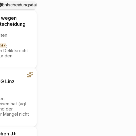
Entscheidungsdatum
g wegen
tscheidung
iten
797
;
 Deliktsrecht
ür den
G Linz
ren
sen hat (vgl
nd der
r Mangel nicht
chen J*