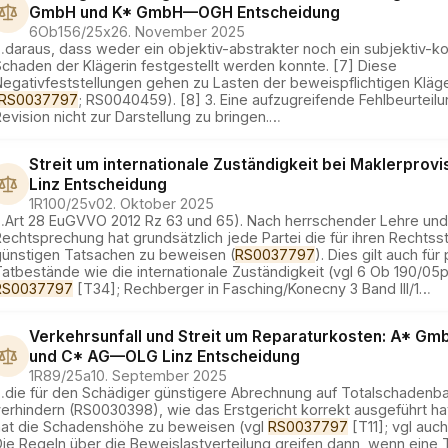
GmbH und K* GmbH
—
OGH
Entscheidung
6Ob156/25x
26. November 2025
…
daraus, dass weder ein objektiv-abstrakter noch ein subjektiv-k
chaden der Klägerin festgestellt werden konnte. [7] Diese
egativfeststellungen gehen zu Lasten der beweispflichtigen Kläge
RS0037797
; RS0040459). [8] 3. Eine aufzugreifende Fehlbeurteil
evision nicht zur Darstellung zu bringen.
…
Streit um internationale Zuständigkeit bei Maklerprovi
Linz
Entscheidung
1R100/25v
02. Oktober 2025
…
Art 28 EuGVVO 2012 Rz 63 und 65). Nach herrschender Lehre und
echtsprechung hat grundsätzlich jede Partei die für ihren Rechts
günstigen Tatsachen zu beweisen (
RS0037797
). Dies gilt auch fü
atbestände wie die internationale Zuständigkeit (vgl 6 Ob 190/05
RS0037797
[T34]; Rechberger in Fasching/Konecny 3 Band III/1
…
Verkehrsunfall und Streit um Reparaturkosten: A* Gm
und C* AG
—
OLG Linz
Entscheidung
1R89/25a
10. September 2025
…
die für den Schädiger günstigere Abrechnung auf Totalschadenba
erhindern (RS0030398), wie das Erstgericht korrekt ausgeführt hat
hat die Schadenshöhe zu beweisen (vgl
RS0037797
[T11]; vgl auc
ie Regeln über die Beweislastverteilung greifen dann, wenn eine 