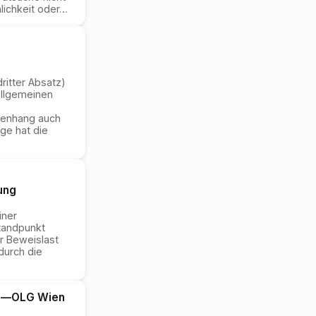
ichkeit oder
…
dritter Absatz)
 allgemeinen
mmenhang auch
ge hat die
ung
iner
standpunkt
er Beweislast
durch die
l
—
OLG Wien