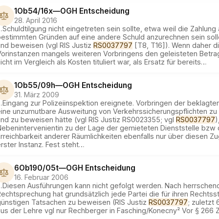
1Ob54/16x
—
OGH
Entscheidung
28. April 2016
…
Schuldtilgung nicht eingetreten sein sollte, etwa weil die Zahlung
bestimmten Gründen auf eine andere Schuld anzurechnen sein sol
und beweisen (vgl RIS Justiz
RS0037797
[T8, T16]). Wenn daher d
Vorinstanzen mangels weiteren Vorbringens den geleisteten Betrag
icht im Vergleich als Kosten tituliert war, als Ersatz für bereits
…
1Ob55/09h
—
OGH
Entscheidung
31. März 2009
…
Eingang zur Polizeiinspektion ereignete. Vorbringen der beklagten
eine unzumutbare Ausweitung von Verkehrssicherungspflichten zu
und zu beweisen hätte (vgl RIS Justiz RS0023355; vgl
RS0037797
)
Nebenintervenientin zu der Lage der gemieteten Dienststelle bzw 
rreichbarkeit anderer Räumlichkeiten ebenfalls nur über diesen Zug
rster Instanz. Fest steht
…
6Ob190/05t
—
OGH
Entscheidung
16. Februar 2006
…
Diesen Ausführungen kann nicht gefolgt werden. Nach herrschen
echtsprechung hat grundsätzlich jede Partei die für ihren Rechts
günstigen Tatsachen zu beweisen (RIS Justiz
RS0037797
; zuletzt
aus der Lehre vgl nur Rechberger in Fasching/Konecny² Vor § 266 