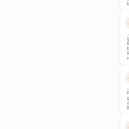
g
d
B