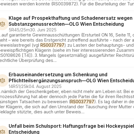
bewiesen werden konnte (RS0039872). Für die Beurteilung der Tunl
Klage auf Prospekthaftung und Schadenersatz wegen
Substanzgenussrechten
—
OLG Wien
Entscheidung
5R45/25m
30. Juni 2025
…
auf garantierte Gewinnausschüttungen (Ersturteil ON 16, Seite 11, 
eht – wie bereits das Erstgericht zutreffend ausführte - nach der
Beweislastregel (vgl
RS0037797
) zu Lasten der behauptungs- und
beweispflichtigen Klägerin (siehe im hier interessierenden Zusa
RS0108626 [T4]). 3. Mangels (gesetzmäßig) ausgeführter Rechtsrü
rechtliche Überprüfung des
…
Erbauseinandersetzung um Schenkung und
Pflichtteilsergänzungsanspruch
—
OLG Wien
Entscheid
14R51/25k
04. August 2025
…
nämlich der Geschenkgeber, eben nicht mehr am Leben ist. Bei e
Prozessführung hat aber dennoch jede Partei die für ihren Rechts
günstigen Tatsachen zu beweisen (
RS0037797
). Es lag daher in d
er Klägerin, die sich auf den Umstand der Täuschung ihrer Mutter 
eklagte stützte, dies auch unter Beweis
…
Unfall beim Schulsport: Haftungsfrage bei Hockeyspie
Entscheidung