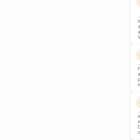
h
a
p
e
d