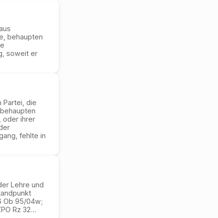
 aus
le, behaupten
ie
, soweit er
 Partei, die
 behaupten
, oder ihrer
der
ang, fehlte in
der Lehre und
standpunkt
 6 Ob 95/04w;
ZPO Rz 32
…