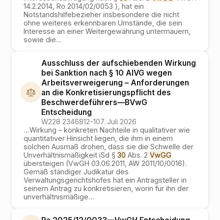
14.2.2014, Ro 2014/02/0053 ), hat ein
Notstandshilfebezieher insbesondere die nicht
ohne weiteres erkennbaren Umstände, die sein
Interesse an einer Weitergewährung untermauern,
sowie die
…
Ausschluss der aufschiebenden Wirkung
bei Sanktion nach § 10 AlVG wegen
Arbeitsverweigerung – Anforderungen
an die Konkretisierungspflicht des
Beschwerdeführers
—
BVwG
Entscheidung
W228 2346812-1
07. Juli 2026
…
Wirkung – konkreten Nachteile in qualitativer wie
quantitativer Hinsicht liegen, die ihm in einem
solchen Ausmaß drohen, dass sie die Schwelle der
Unverhältnismäßigkeit iSd §
30
Abs. 2
VwGG
übersteigen (VwGH 03.06.2011, AW 2011/10/0016).
Gemäß ständiger Judikatur des
Verwaltungsgerichtshofes hat ein Antragsteller in
seinem Antrag zu konkretisieren, worin für ihn der
unverhältnismäßige
…