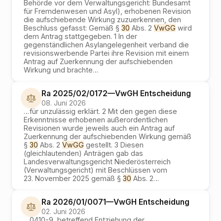
Behörde vor dem Verwaltungsgericht: Bundesamt
für Fremdenwesen und Asyl), erhobenen Revision
die aufschiebende Wirkung zuzuerkennen, den
Beschluss gefasst: Gemäß §
30
Abs. 2
VwGG
wird
dem Antrag stattgegeben. 1 In der
gegenständlichen Asylangelegenheit verband die
revisionswerbende Partei ihre Revision mit einem
Antrag auf Zuerkennung der aufschiebenden
Wirkung und brachte
…
Ra 2025/02/0172
—
VwGH
Entscheidung
08. Juni 2026
…
für unzulässig erklärt. 2 Mit den gegen diese
Erkenntnisse erhobenen außerordentlichen
Revisionen wurde jeweils auch ein Antrag auf
Zuerkennung der aufschiebenden Wirkung gemäß
§
30
Abs. 2
VwGG
gestellt. 3 Diesen
(gleichlautenden) Anträgen gab das
Landesverwaltungsgericht Niederösterreich
(Verwaltungsgericht) mit Beschlüssen vom
23. November 2025 gemäß §
30
Abs. 2
…
Ra 2026/01/0071
—
VwGH
Entscheidung
02. Juni 2026
…
0410-9, betreffend Entziehung der