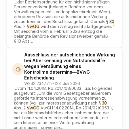
…
der Betriebsordnung für den nichtlinienmäßigen
Personenverkehr (belangte Behörde vor dem
Verwaltungsgericht: Landespolizeidirektion Wien),
erhobenen Revision die aufschiebende Wirkung
zuzuerkennen, den Beschluss gefasst: Gemäß §
30
Abs. 2
VwGG
wird dem Antrag nicht stattgegeben. 1
Mit Bescheid vom 9. Februar 2026 entzog die
belangte Behörde dem Revisionswerber gemäß
§ 13 Abs
…
Ausschluss der aufschiebenden Wirkung
bei Aberkennung von Notstandshilfe
wegen Versäumung eines
Kontrollmeldetermins
—
BVwG
Entscheidung
W262 2347712-1
23. Juli 2026
…
vom 11.04.2018, Ro 2017/08/0033 , u.a. Folgendes
ausgeführt: „Um die vom Gesetzgeber außerdem
geforderte Interessenabwägung vornehmen zu
können (vgl. zur Interessenabwägung nach §
30
Abs. 2
VwGG
VwGH 14.02.2014, Ro 2014/02/0053 ),
hat ein Notstandshilfebezieher insbesondere die
nicht ohne weiteres erkennbaren Umstände, die
sein Interesse an einer Weitergewährung
untermauern, sowie die
…