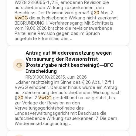
W278 2316665-1 /21E, erhobenen Revision die
aufschiebende Wirkung zuzuerkennen, den
Beschluss: Der Revision wird gemäß §
30
Abs. 2
VwGG
die aufschiebende Wirkung nicht zuerkannt.
BEGRÜNDUNG: I. Verfahrensgang: Mit Schriftsatz
vom 19.06.2026 brachte die revisionswerbende
Partei eine Revision gegen das im Spruch
angeführte Erkenntnis des
…
Antrag auf Wiedereinsetzung wegen
Versäumung der Revisionsfrist
(Postaufgabe nicht bescheinigt)
—
BFG
Entscheidung
RR/3100010/2026
15. Juni 2026
…
daher rechtzeitig im Sinne des § 26 Abs. 1 Ziff 1
VwGG erhoben". Darüber hinaus wurde ein Antrag
auf Zuerkennung der aufschiebenden Wirkung nach
§
30
Abs. 2
VwGG
gestellt und ua ausgeführt, bis
zur Vorlage der Revision an den
Verwaltungsgerichtshof habe das
Landesverwaltungsgericht mit Beschluss die
aufschiebende Wirkung zuzuerkennen. 7. Die dem
Wiedereinsetzungsantrag
…