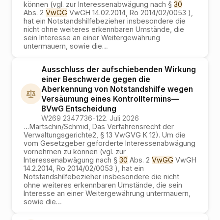
können (vgl. zur Interessenabwägung nach §
30
Abs. 2
VwGG
VwGH 14.02.2014, Ro 2014/02/0053 ),
hat ein Notstandshilfebezieher insbesondere die
nicht ohne weiteres erkennbaren Umstände, die
sein Interesse an einer Weitergewährung
untermauern, sowie die
…
Ausschluss der aufschiebenden Wirkung
einer Beschwerde gegen die
Aberkennung von Notstandshilfe wegen
Versäumung eines Kontrolltermins
—
BVwG
Entscheidung
W269 2347736-1
22. Juli 2026
…
Martschin/Schmid, Das Verfahrensrecht der
Verwaltungsgerichte2, § 13 VwGVG K 12). Um die
vom Gesetzgeber geforderte Interessenabwägung
vornehmen zu können (vgl. zur
Interessenabwägung nach §
30
Abs. 2
VwGG
VwGH
14.2.2014, Ro 2014/02/0053 ), hat ein
Notstandshilfebezieher insbesondere die nicht
ohne weiteres erkennbaren Umstände, die sein
Interesse an einer Weitergewährung untermauern,
sowie die
…