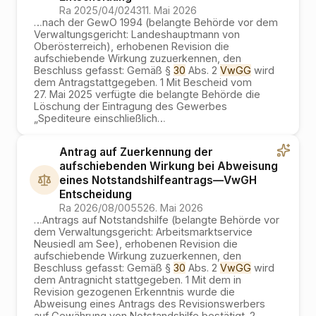
Ra 2025/04/0243
11. Mai 2026
…
nach der GewO 1994 (belangte Behörde vor dem
Verwaltungsgericht: Landeshauptmann von
Oberösterreich), erhobenen Revision die
aufschiebende Wirkung zuzuerkennen, den
Beschluss gefasst: Gemäß §
30
Abs. 2
VwGG
wird
dem Antragstattgegeben. 1 Mit Bescheid vom
27. Mai 2025 verfügte die belangte Behörde die
Löschung der Eintragung des Gewerbes
„Spediteure einschließlich
…
Antrag auf Zuerkennung der
aufschiebenden Wirkung bei Abweisung
eines Notstandshilfeantrags
—
VwGH
Entscheidung
Ra 2026/08/0055
26. Mai 2026
…
Antrags auf Notstandshilfe (belangte Behörde vor
dem Verwaltungsgericht: Arbeitsmarktservice
Neusiedl am See), erhobenen Revision die
aufschiebende Wirkung zuzuerkennen, den
Beschluss gefasst: Gemäß §
30
Abs. 2
VwGG
wird
dem Antragnicht stattgegeben. 1 Mit dem in
Revision gezogenen Erkenntnis wurde die
Abweisung eines Antrags des Revisionswerbers
auf Gewährung von Notstandshilfe bestätigt. 2