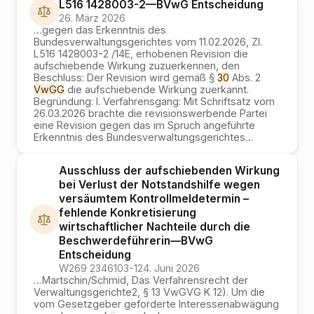
L516 1428003-2
—
BVwG
Entscheidung
26. März 2026
…
gegen das Erkenntnis des
Bundesverwaltungsgerichtes vom 11.02.2026, Zl.
L516 1428003-2 /14E, erhobenen Revision die
aufschiebende Wirkung zuzuerkennen, den
Beschluss: Der Revision wird gemäß §
30
Abs. 2
VwGG
die aufschiebende Wirkung zuerkannt.
Begründung: I. Verfahrensgang: Mit Schriftsatz vom
26.03.2026 brachte die revisionswerbende Partei
eine Revision gegen das im Spruch angeführte
Erkenntnis des Bundesverwaltungsgerichtes
…
Ausschluss der aufschiebenden Wirkung
bei Verlust der Notstandshilfe wegen
versäumtem Kontrollmeldetermin –
fehlende Konkretisierung
wirtschaftlicher Nachteile durch die
Beschwerdeführerin
—
BVwG
Entscheidung
W269 2346103-1
24. Juni 2026
…
Martschin/Schmid, Das Verfahrensrecht der
Verwaltungsgerichte2, § 13 VwGVG K 12). Um die
vom Gesetzgeber geforderte Interessenabwägung