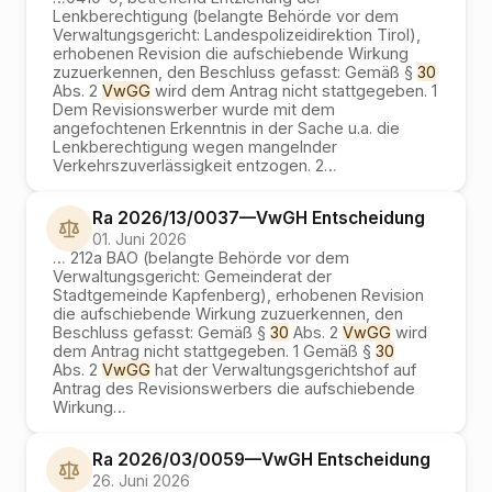
Lenkberechtigung (belangte Behörde vor dem
Verwaltungsgericht: Landespolizeidirektion Tirol),
erhobenen Revision die aufschiebende Wirkung
zuzuerkennen, den Beschluss gefasst: Gemäß §
30
Abs. 2
VwGG
wird dem Antrag nicht stattgegeben. 1
Dem Revisionswerber wurde mit dem
angefochtenen Erkenntnis in der Sache u.a. die
Lenkberechtigung wegen mangelnder
Verkehrszuverlässigkeit entzogen. 2
…
Ra 2026/13/0037
—
VwGH
Entscheidung
01. Juni 2026
…
212a BAO (belangte Behörde vor dem
Verwaltungsgericht: Gemeinderat der
Stadtgemeinde Kapfenberg), erhobenen Revision
die aufschiebende Wirkung zuzuerkennen, den
Beschluss gefasst: Gemäß §
30
Abs. 2
VwGG
wird
dem Antrag nicht stattgegeben. 1 Gemäß §
30
Abs. 2
VwGG
hat der Verwaltungsgerichtshof auf
Antrag des Revisionswerbers die aufschiebende
Wirkung
…
Ra 2026/03/0059
—
VwGH
Entscheidung
26. Juni 2026