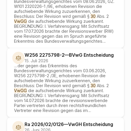
Bundesverwaltungsgerichtes vom 08.06.2026, GZ.
W101 2320226-1 /9E, erhobenen Revision die
aufschiebende Wirkung zuzuerkennen, den
Beschluss: Der Revision wird gemäß §
30
Abs. 2
VwGG
die aufschiebende Wirkung zuerkannt.
BEGRÜNDUNG: I. Verfahrensgang: Mit Schriftsatz
vom 17.07.2026 brachte der Revisionswerber (RW)
eine Revision gegen das im Spruch angeführte
Erkenntnis des Bundesverwaltungsgerichtes
…
W256 2275798-2
—
BVwG
Entscheidung
15. Juli 2026
…
der gegen das Erkenntnis des
Bundesverwaltungsgerichtes vom 03.06.2026,
W256 2275798-2 /3E, erhobenen Revision die
aufschiebende Wirkung zuzuerkennen, den
Beschluss: Der Revision wird gemäß §
30
Abs. 2
VwGG
die aufschiebende Wirkung zuerkannt.
BEGRÜNDUNG: I. Verfahrensgang: Mit Schriftsatz
vom 14.07.2026 brachte die revisionswerbende
Partei vertreten durch ihren rechtsfreundlichen
Vertreter eine Revision gegen das im
…
Ra 2026/02/0126
—
VwGH
Entscheidung
26. Juni 2026