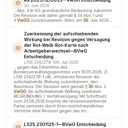
Ra 2025/12/0033
—
VwGH
Entscheidung
30. Juni 2026
…
Abs. 4 B-VG grundsätzliche Bedeutung zukommt.
Die Revision war daher gemäß § 34 Abs. 1 und
3
VwGG
zurückzuweisen. Wien, am
30
. Juni 2026
…
Zuerkennung der aufschiebenden
Wirkung bei Revision gegen Versagung
der Rot-Weiß-Rot-Karte nach
Arbeitgeberwechsel
—
BVwG
Entscheidung
L516 2342278-1
06. Juli 2026
…
gegen das Erkenntnis des
Bundesverwaltungsgerichtes vom 19.05.2026, Zl.
L516 2342278-1 /4E, erhobenen Revision die
aufschiebende Wirkung zuzuerkennen, den
Beschluss: Der Revision wird gemäß §
30
Abs. 2
VwGG
die aufschiebende Wirkung zuerkannt.
BEGRÜNDUNG: I. Verfahrensgang: Mit Schriftsatz
vom 24.06.2026 brachte die revisionswerbende
Partei vertreten durch Ihren rechtsfreundlichen
Vertreter eine Revision gegen das im
…
L525 2301125-1
—
BVwG
Entscheidung