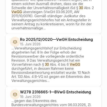
einem solchen Ausmaß drohen, dass sie die
Schwelle der Unverhältnismäßigkeit iSd §
30
Abs. 2
VwGG
übersteigen (VwGH 03.06.2011, AW
2011/10/0016). Gemäß ständiger Judikatur des
Verwaltungsgerichtshofes hat ein Antragsteller in
seinem Antrag zu konkretisieren, worin für ihn der
unverhältnismäßige
…
Ro 2025/12/0020
—
VwGH
Entscheidung
15. Juni 2026
…
Verwaltungsgerichtshof zur Entscheidung
abgetreten hat. 8 In der Folge erhob der
Revisionswerber die vorliegende ordentliche
Revision. 9 Das Verwaltungsgericht hat ein
Vorverfahren nach §
30
Abs. 4 bis 6
VwGG
durchgeführt, in dessen Rahmen keine
Revisionsbeantwortung erstattet wurde. 10 Nach
Art. 133 Abs. 4 B-VG ist gegen ein Erkenntnis des
Verwaltungsgerichtes
…
W278 2316665-1
—
BVwG
Entscheidung
19. Juni 2026
…
gegen das Erkenntnis des
Bundesverwaltungsgerichtes vom 06.03.2026, Zl.