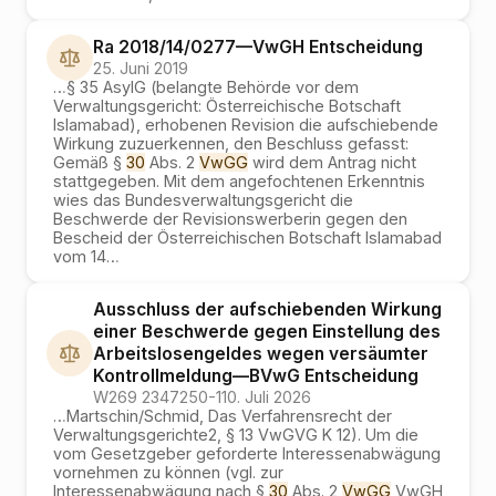
Ra 2018/14/0277
—
VwGH
Entscheidung
25. Juni 2019
…
§ 35 AsylG (belangte Behörde vor dem
Verwaltungsgericht: Österreichische Botschaft
Islamabad), erhobenen Revision die aufschiebende
Wirkung zuzuerkennen, den Beschluss gefasst:
Gemäß §
30
Abs. 2
VwGG
wird dem Antrag nicht
stattgegeben. Mit dem angefochtenen Erkenntnis
wies das Bundesverwaltungsgericht die
Beschwerde der Revisionswerberin gegen den
Bescheid der Österreichischen Botschaft Islamabad
vom 14
…
Ausschluss der aufschiebenden Wirkung
einer Beschwerde gegen Einstellung des
Arbeitslosengeldes wegen versäumter
Kontrollmeldung
—
BVwG
Entscheidung
W269 2347250-1
10. Juli 2026
…
Martschin/Schmid, Das Verfahrensrecht der
Verwaltungsgerichte2, § 13 VwGVG K 12). Um die
vom Gesetzgeber geforderte Interessenabwägung
vornehmen zu können (vgl. zur
Interessenabwägung nach §
30
Abs. 2
VwGG
VwGH