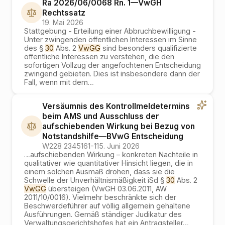
Ra 2026/06/0068 Rn. 1
—
VwGH
Rechtssatz
19. Mai 2026
Stattgebung - Erteilung einer Abbruchbewilligung -
Unter zwingenden öffentlichen Interessen im Sinne
des §
30
Abs. 2
VwGG
sind besonders qualifizierte
öffentliche Interessen zu verstehen, die den
sofortigen Vollzug der angefochtenen Entscheidung
zwingend gebieten. Dies ist insbesondere dann der
Fall, wenn mit dem
…
Versäumnis des Kontrollmeldetermins
beim AMS und Ausschluss der
aufschiebenden Wirkung bei Bezug von
Notstandshilfe
—
BVwG
Entscheidung
W228 2345161-1
15. Juni 2026
…
aufschiebenden Wirkung – konkreten Nachteile in
qualitativer wie quantitativer Hinsicht liegen, die in
einem solchen Ausmaß drohen, dass sie die
Schwelle der Unverhältnismäßigkeit iSd §
30
Abs. 2
VwGG
übersteigen (VwGH 03.06.2011, AW
2011/10/0016). Vielmehr beschränkte sich der
Beschwerdeführer auf völlig allgemein gehaltene
Ausführungen. Gemäß ständiger Judikatur des
Verwaltungsgerichtshofes hat ein Antragsteller
…