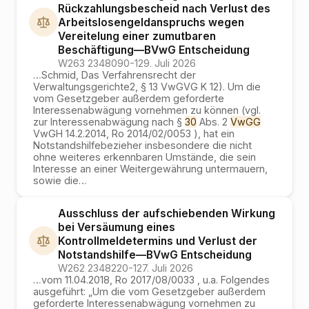
Rückzahlungsbescheid nach Verlust des
Arbeitslosengeldanspruchs wegen
Vereitelung einer zumutbaren
Beschäftigung
—
BVwG
Entscheidung
W263 2348090-1
29. Juli 2026
…
Schmid, Das Verfahrensrecht der
Verwaltungsgerichte2, § 13 VwGVG K 12). Um die
vom Gesetzgeber außerdem geforderte
Interessenabwägung vornehmen zu können (vgl.
zur Interessenabwägung nach §
30
Abs. 2
VwGG
VwGH 14.2.2014, Ro 2014/02/0053 ), hat ein
Notstandshilfebezieher insbesondere die nicht
ohne weiteres erkennbaren Umstände, die sein
Interesse an einer Weitergewährung untermauern,
sowie die
…
Ausschluss der aufschiebenden Wirkung
bei Versäumung eines
Kontrollmeldetermins und Verlust der
Notstandshilfe
—
BVwG
Entscheidung
W262 2348220-1
27. Juli 2026
…
vom 11.04.2018, Ro 2017/08/0033 , u.a. Folgendes
ausgeführt: „Um die vom Gesetzgeber außerdem
geforderte Interessenabwägung vornehmen zu