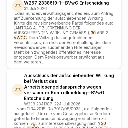
W257 2338619-1
—
BVwG
Entscheidung
31. Juli 2026
…
des Bundesverwaltungsgerichtes ein. Zum Antrag
auf Zuerkennung der aufschiebenden Wirkung
führte die revisionswerbende Partei folgendes aus:
„ANTRAG AUF ZUERKENNUNG DER
AUFSCHIEBENDEN WIRKUNG GEMÄSS §
30
ABS 2
VWGG
. Dem Vollzug des angefochtenen
Erkenntnisses, nämlich der Vorenthaltung der dem
Revisionswerber zustehenden Hilfeleistungen,
steht kein zwingendes öffentliches Interesse
entgegen. Dem Revisionswerber erwächst aus
dem weiteren
…
Ausschluss der aufschiebenden Wirkung
bei Verlust des
Arbeitslosengeldanspruchs wegen
versäumter Kontrollmeldung
—
BVwG
Entscheidung
W238 2341387-2
24. Juli 2026
…
vom 11.04.2018, Ro 2017/08/0033 , u.a. Folgendes
ausgeführt: „Um die vom Gesetzgeber außerdem
geforderte Interessenabwägung vornehmen zu
können (vgl. zur Interessenabwägung nach §
30