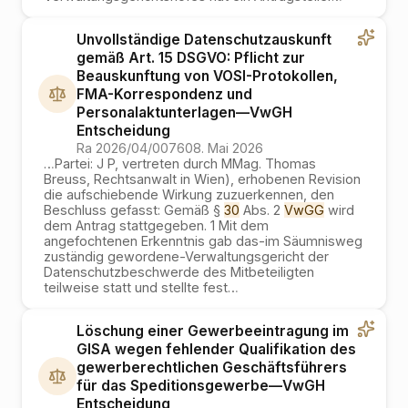
Unvollständige Datenschutzauskunft
gemäß Art. 15 DSGVO: Pflicht zur
Beauskunftung von VOSI-Protokollen,
FMA-Korrespondenz und
Personalaktunterlagen
—
VwGH
Entscheidung
Ra 2026/04/0076
08. Mai 2026
…
Partei: J P, vertreten durch MMag. Thomas
Breuss, Rechtsanwalt in Wien), erhobenen Revision
die aufschiebende Wirkung zuzuerkennen, den
Beschluss gefasst: Gemäß §
30
Abs. 2
VwGG
wird
dem Antrag stattgegeben. 1 Mit dem
angefochtenen Erkenntnis gab das-im Säumnisweg
zuständig gewordene-Verwaltungsgericht der
Datenschutzbeschwerde des Mitbeteiligten
teilweise statt und stellte fest
…
Löschung einer Gewerbeeintragung im
GISA wegen fehlender Qualifikation des
gewerberechtlichen Geschäftsführers
für das Speditionsgewerbe
—
VwGH
Entscheidung