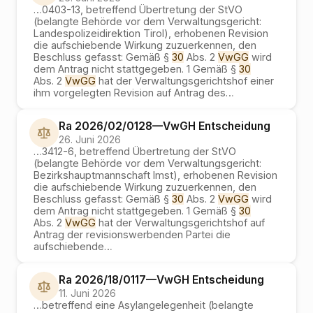
…
0403-13, betreffend Übertretung der StVO
(belangte Behörde vor dem Verwaltungsgericht:
Landespolizeidirektion Tirol), erhobenen Revision
die aufschiebende Wirkung zuzuerkennen, den
Beschluss gefasst: Gemäß §
30
Abs. 2
VwGG
wird
dem Antrag nicht stattgegeben. 1 Gemäß §
30
Abs. 2
VwGG
hat der Verwaltungsgerichtshof einer
ihm vorgelegten Revision auf Antrag des
…
Ra 2026/02/0128
—
VwGH
Entscheidung
26. Juni 2026
…
3412-6, betreffend Übertretung der StVO
(belangte Behörde vor dem Verwaltungsgericht:
Bezirkshauptmannschaft Imst), erhobenen Revision
die aufschiebende Wirkung zuzuerkennen, den
Beschluss gefasst: Gemäß §
30
Abs. 2
VwGG
wird
dem Antrag nicht stattgegeben. 1 Gemäß §
30
Abs. 2
VwGG
hat der Verwaltungsgerichtshof auf
Antrag der revisionswerbenden Partei die
aufschiebende
…
Ra 2026/18/0117
—
VwGH
Entscheidung
11. Juni 2026
…
betreffend eine Asylangelegenheit (belangte