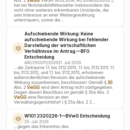
Abs. 2
VwGG
VwGH 14.02.2014, Ro 2014/02/0053 ),
hat ein Notstandshilfebezieher insbesondere die
nicht ohne weiteres erkennbaren Umstände, die
sein Interesse an einer Weitergewährung
untermauern, sowie die
…
Aufschiebende Wirkung: Keine
aufschiebende Wirkung bei fehlender
Darstellung der wirtschaftlichen
Verhältnisse im Antrag.
—
BFG
Entscheidung
AW/2100011/2026
21. Juli 2026
…
die Zeiträume 1.1. bis 31.12.2010, 1.1. bis 31.12.2011, 1.1.
bis 31.12.2012, und 1.1. bis 31.12.2013, erhobenen
außerordentlichen Revision die aufschiebende
Wirkung zuzuerkennen, beschlossen: Gemäß §
30
Abs. 2
VwGG
wird dem Antrag nicht stattgegeben.
Gegen diesen Beschluss ist gemäß § 30a Abs. 3
VwGG
eine Revision an den
Verwaltungsgerichtshof ( § 25a Abs. 2 Z
…
W101 2320226-1
—
BVwG
Entscheidung
20. Juli 2026
…
gegen das Erkenntnis des