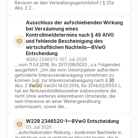
Revision an den Verwaltungsgerichtshof ( § 25a
Abs. 2 Z
…
Ausschluss der aufschiebenden Wirkung
bei Versäumung eines
Kontrollmeldetermins nach § 49 AlVG
und fehlende Bescheinigung des
wirtschaftlichen Nachteils
—
BVwG
Entscheidung
W262 2346972-1
07. Juli 2026
…
vom 11.04.2018, Ro 2017/08/0033 , u.a. Folgendes
ausgeführt: „Um die vom Gesetzgeber außerdem
geforderte Interessenabwägung vornehmen zu
können (vgl. zur Interessenabwägung nach §
30
Abs. 2
VwGG
VwGH 14.02.2014, Ro 2014/02/0053 ),
hat ein Notstandshilfebezieher insbesondere die
nicht ohne weiteres erkennbaren Umstände, die
sein Interesse an einer Weitergewährung
untermauern, sowie die
…
W228 2346520-1
—
BVwG
Entscheidung
03. Juli 2026
…
aufschiebenden Wirkung – konkreten Nachteile in
qualitativer wie quantitativer Hinsicht liegen, die in