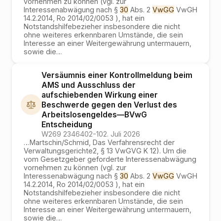
vornehmen zu können (vgl. zur
Interessenabwägung nach §
30
Abs. 2
VwGG
VwGH
14.2.2014, Ro 2014/02/0053 ), hat ein
Notstandshilfebezieher insbesondere die nicht
ohne weiteres erkennbaren Umstände, die sein
Interesse an einer Weitergewährung untermauern,
sowie die
…
Versäumnis einer Kontrollmeldung beim
AMS und Ausschluss der
aufschiebenden Wirkung einer
Beschwerde gegen den Verlust des
Arbeitslosengeldes
—
BVwG
Entscheidung
W269 2346402-1
02. Juli 2026
…
Martschin/Schmid, Das Verfahrensrecht der
Verwaltungsgerichte2, § 13 VwGVG K 12). Um die
vom Gesetzgeber geforderte Interessenabwägung
vornehmen zu können (vgl. zur
Interessenabwägung nach §
30
Abs. 2
VwGG
VwGH
14.2.2014, Ro 2014/02/0053 ), hat ein
Notstandshilfebezieher insbesondere die nicht
ohne weiteres erkennbaren Umstände, die sein
Interesse an einer Weitergewährung untermauern,
sowie die
…