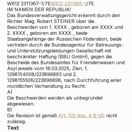
W612 2311367-1/7E
W612 2311365-1
/7E
IM NAMEN DER REPUBLIK!
Das Bundesverwaltungsgericht erkennt durch den
Richter Mag. Robert STEINER über die
Beschwerden von 1. XXXX , geboren am XXXX und
2. XXXX , geboren am XXXX , beide
Staatsangehörige der Russischen Föderation, beide
vertreten durch die Bundesagentur für Betreuungs-
und Unterstützungsleistungen Gesellschaft mit
beschränkter Haftung (BBU GmbH), gegen die
Bescheide des Bundesamtes für Fremdenwesen und
Asyl jeweils vom 18.03.2025, Zlen. 1.
1298154008/223896863 und 2.
1298155506/223896898, nach Durchführung einer
mündlichen Verhandlung zu Recht:
A)
Die Beschwerden werden als unbegründet
abgewiesen.
B)
Die Revision ist gemäß
Art. 133 Abs. 4 B-VG
nicht
zulässig.
Text