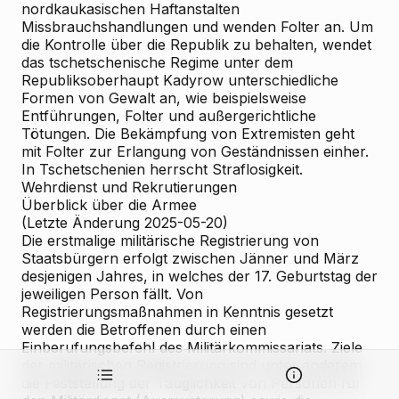
nordkaukasischen Haftanstalten
Missbrauchshandlungen und wenden Folter an. Um
die Kontrolle über die Republik zu behalten, wendet
das tschetschenische Regime unter dem
Republiksoberhaupt Kadyrow unterschiedliche
Formen von Gewalt an, wie beispielsweise
Entführungen, Folter und außergerichtliche
Tötungen. Die Bekämpfung von Extremisten geht
mit Folter zur Erlangung von Geständnissen einher.
In Tschetschenien herrscht Straflosigkeit.
Wehrdienst und Rekrutierungen
Überblick über die Armee
(Letzte Änderung 2025-05-20)
Die erstmalige militärische Registrierung von
Staatsbürgern erfolgt zwischen Jänner und März
desjenigen Jahres, in welches der 17. Geburtstag der
jeweiligen Person fällt. Von
Registrierungsmaßnahmen in Kenntnis gesetzt
werden die Betroffenen durch einen
Einberufungsbefehl des Militärkommissariats. Ziele
der militärischen Registrierung sind unter anderem
die Feststellung der Tauglichkeit von Personen für