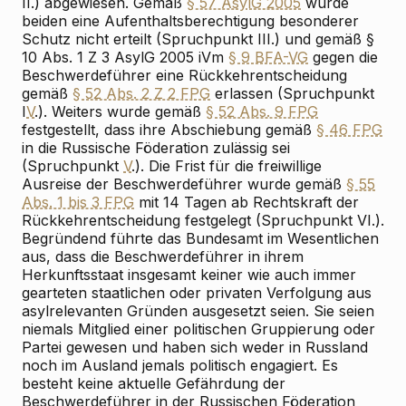
II.) abgewiesen. Gemäß
§ 57 AsylG 2005
wurde
beiden eine Aufenthaltsberechtigung besonderer
Schutz nicht erteilt (Spruchpunkt III.) und gemäß §
10 Abs. 1 Z 3 AsylG 2005 iVm
§ 9 BFA-VG
gegen die
Beschwerdeführer eine Rückkehrentscheidung
gemäß
§ 52 Abs. 2 Z 2 FPG
erlassen (Spruchpunkt
I
V
.). Weiters wurde gemäß
§ 52 Abs. 9 FPG
festgestellt, dass ihre Abschiebung gemäß
§ 46 FPG
in die Russische Föderation zulässig sei
(Spruchpunkt
V
.). Die Frist für die freiwillige
Ausreise der Beschwerdeführer wurde gemäß
§ 55
Abs. 1 bis 3 FPG
mit 14 Tagen ab Rechtskraft der
Rückkehrentscheidung festgelegt (Spruchpunkt VI.).
Begründend führte das Bundesamt im Wesentlichen
aus, dass die Beschwerdeführer in ihrem
Herkunftsstaat insgesamt keiner wie auch immer
gearteten staatlichen oder privaten Verfolgung aus
asylrelevanten Gründen ausgesetzt seien. Sie seien
niemals Mitglied einer politischen Gruppierung oder
Partei gewesen und haben sich weder in Russland
noch im Ausland jemals politisch engagiert. Es
besteht keine aktuelle Gefährdung der
Beschwerdeführer in der Russischen Föderation