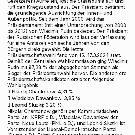
Gesetzesentwürfe ein, löst die Staatsduma auf und
ruft den Kriegszustand aus. Der Präsident bestimmt
die grundlegende Ausrichtung der Innen- und
Außenpolitik. Seit dem Jahr 2000 wird das
Präsidentenamt (mit einer Unterbrechung von 2008
bis 2012) von Wladimir Putin bekleidet. Der Präsident
der Russischen Föderation wird laut der Verfassung
für eine Amtszeit von sechs Jahren von den
Bürgern direkt gewählt. Die letzte
Präsidentschaftswahl fand von 15.-17.3.2024 statt.
Gemäß der Zentralen Wahlkommission ging Wladimir
Putin mit 87,28 % der abgegebenen Stimmen als
Sieger der Präsidentenwahl hervor. Die anderen drei
Präsidentschaftskandidaten erzielten folgendes
Wahlergebnis:
 Nikolaj Charitonow: 4,31 %
 Wladislaw Dawankow: 3,85 %
 Leonid Sluzkij: 3,20 %
Nikolaj Charitonow gehört der Kommunistischen
Partei an (KPRF o.D.), Wladislaw Dawankow der
Partei Neue Leute (PNL o.D.), und Leonid Sluzkij ist
Vorsitzender der Liberal-Demokratischen Partei