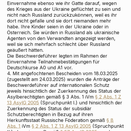
Einvernahme ebenso wie ihr Gatte darauf, wegen
des Krieges aus der Ukraine geflüchtet zu sein und
nicht nach Russland zurückzukönnen, weil es ihr
dort nicht gefalle und sie dort niemanden mehr
habe. Ihre Kinder seien in der Ukraine oder in
Österreich. Sie würden in Russland als ukrainische
Agenten von den Verwandten angezeigt werden,
weil sie sich mehrfach schlecht über Russland
geäußert hätten.
Die Beschwerdeführer legten im Rahmen der
Einvernahme Teilnahmebestätigungen für
Deutschkurse A0 und A1 vor.
4. Mit angefochtenen Bescheiden vom 18.03.2025
(zugestellt am 24.03.2025) wurden die Anträge der
Beschwerdeführer auf internationalen Schutz
jeweils hinsichtlich der Zuerkennung des Status der
Asylberechtigten gemäß § 3 Abs. 1 iVm
§ 2 Abs. 1 Z
13 AsylG 2005
(Spruchpunkt I.) und hinsichtlich der
Zuerkennung des Status der subsidiär
Schutzberechtigten in Bezug auf ihren
Herkunftsstaat Russische Föderation gemäß
§ 8
Abs. 1
iVm
§ 2 Abs. 1 Z 13 AsylG 2005
(Spruchpunkt