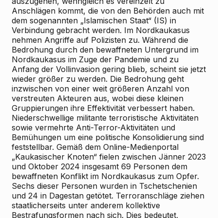
auszugehen, wenngleich es vereinzelt zu
Anschlägen kommt, die von den Behörden auch mit
dem sogenannten „Islamischen Staat“ (IS) in
Verbindung gebracht werden. Im Nordkaukasus
nehmen Angriffe auf Polizisten zu. Während die
Bedrohung durch den bewaffneten Untergrund im
Nordkaukasus im Zuge der Pandemie und zu
Anfang der Vollinvasion gering blieb, scheint sie jetzt
wieder größer zu werden. Die Bedrohung geht
inzwischen von einer weit größeren Anzahl von
verstreuten Akteuren aus, wobei diese kleinen
Gruppierungen ihre Effektivität verbessert haben.
Niederschwellige militante terroristische Aktivitäten
sowie vermehrte Anti-Terror-Aktivitäten und
Bemühungen um eine politische Konsolidierung sind
feststellbar. Gemäß dem Online-Medienportal
„Kaukasischer Knoten“ fielen zwischen Jänner 2023
und Oktober 2024 insgesamt 69 Personen dem
bewaffneten Konflikt im Nordkaukasus zum Opfer.
Sechs dieser Personen wurden in Tschetschenien
und 24 in Dagestan getötet. Terroranschläge ziehen
staatlicherseits unter anderem kollektive
Bestrafungsformen nach sich. Dies bedeutet,