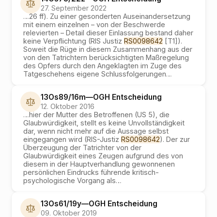
27. September 2022
…
26 ff). Zu einer gesonderten Auseinandersetzung
mit einem einzelnen – von der Beschwerde
relevierten – Detail dieser Einlassung bestand daher
keine Verpflichtung (RIS Justiz
RS0098642
[T1]).
Soweit die Rüge in diesem Zusammenhang aus der
von den Tatrichtern berücksichtigten Maßregelung
des Opfers durch den Angeklagten im Zuge des
Tatgeschehens eigene Schlussfolgerungen
…
13Os89/16m
—
OGH
Entscheidung
12. Oktober 2016
…
hier der Mutter des Betroffenen (US 5), die
Glaubwürdigkeit, stellt es keine Unvollständigkeit
dar, wenn nicht mehr auf die Aussage selbst
eingegangen wird (RIS-Justiz
RS0098642
). Der zur
Überzeugung der Tatrichter von der
Glaubwürdigkeit eines Zeugen aufgrund des von
diesem in der Hauptverhandlung gewonnenen
persönlichen Eindrucks führende kritisch-
psychologische Vorgang als
…
13Os61/19y
—
OGH
Entscheidung
09. Oktober 2019