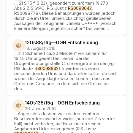
…
21 S 15 f, S 23), gesondert zu erörtern (§ 270
Abs 2 Z 5 StPO; RIS-Justiz
RS0098642
,
RS0098778). Diese Behauptungen wurden jedoch
durch die im Urteil unberücksichtigt gebliebenen
Aussagen der Zeuginnen Daniela O***** (wonach
kleinere Mengen „eigentlich schon“ bei vielen
…
12Os88/16g
—
OGH
Entscheidung
18. August 2016
…
mit Sicherheit ca. 20 Minuten“ vor seinem für
16:45 Uhr angesetzten Termin bei der
Drogenberatungsstelle Circle eingetroffen sei (vgl
RIS Justiz
RS0098642
). Inwiefern es einen
entscheidenden Umstand darstellen sollte, ob und
woher der Angeklagte wissen konnte, dass das
Opfer das Gebäude, in dem sich die Ordination
des
…
14Os135/15g
—
OGH
Entscheidung
26. Januar 2016
…
Angesichts dessen war es dem weiteren
Beschwerdeeinwand zuwider (nominell Z 5 vierter
Fall) nicht verhalten, auf Einzelheiten seiner
Angaben im Urteil einzugehen (RIS Justiz