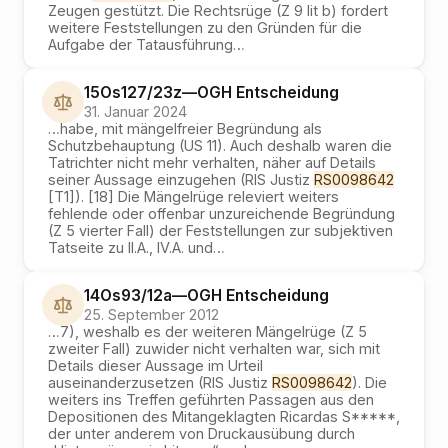
Zeugen gestützt. Die Rechtsrüge (Z 9 lit b) fordert
weitere Feststellungen zu den Gründen für die
Aufgabe der Tatausführung
…
15Os127/23z
—
OGH
Entscheidung
31. Januar 2024
…
habe, mit mängelfreier Begründung als
Schutzbehauptung (US 11). Auch deshalb waren die
Tatrichter nicht mehr verhalten, näher auf Details
seiner Aussage einzugehen (RIS Justiz
RS0098642
[T1]). [18] Die Mängelrüge releviert weiters
fehlende oder offenbar unzureichende Begründung
(Z 5 vierter Fall) der Feststellungen zur subjektiven
Tatseite zu II.A., IV.A. und
…
14Os93/12a
—
OGH
Entscheidung
25. September 2012
…
7), weshalb es der weiteren Mängelrüge (Z 5
zweiter Fall) zuwider nicht verhalten war, sich mit
Details dieser Aussage im Urteil
auseinanderzusetzen (RIS Justiz
RS0098642
). Die
weiters ins Treffen geführten Passagen aus den
Depositionen des Mitangeklagten Ricardas S*****,
der unter anderem von Druckausübung durch