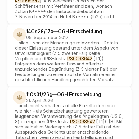
RS0098642
). Aus welchem Grund sich der
Schöffensenat mit Verfahrensindizien, wonach
Zoltan K***** den Einbruchsdiebstahl am
7. November 2014 im Hotel B***** (II./2./) nicht
…
14Os29/17x
—
OGH
Entscheidung
05. September 2017
…
allen – von der Mängelrüge relevierten – Details
dieser Einlassung bestand unter dem Aspekt von
Unvollständigkeit (Z 5 zweiter Fall) keine
Verpflichtung (RIS-Justiz
RS0098642
[T1]).
Entgegen dem weiteren Einwand offenbar
unzureichender Begründung (Z 5 vierter Fall) der
Feststellungen zu einem auf die Vornahme einer
geschlechtlichen Handlung gerichteten Vorsatz
…
11Os31/26g
—
OGH
Entscheidung
21. April 2026
…
auch nicht verhalten, auf alle Einzelheiten einer –
wie hier – als Schutzbehauptung gewerteten
leugnenden Verantwortung des Angeklagten (US 6,
8) einzugehen (RIS-Justiz
RS0098642
[T1]). [8] Mit
sich selbst im Widerspruch (Z 5 dritter Fall) ist der
Ausspruch des Gerichts über entscheidende
Tatsachen, wenn zwischen Feststellungen und