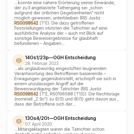
…
konnte eine nähere Erörterung seiner Einwände,
der zu II angelastete Tathergang sei „schon
aufgrund der örtlichen Gegebenheiten“ nicht
möglich gewesen, unterbleiben (RIS Justiz
RS0098642
[T1]). Die dazu getroffenen
Feststellungen stützten die Tatrichter auf eine
ausführliche Analyse der – auch mit Blick auf
sonstige Beweisergebnisse für glaubhaft
befundenen – Angaben
…
14Os1/23p
—
OGH
Entscheidung
28. Februar 2023
…
als unglaubwürdig eingestuften leugnenden
Verantwortung des Betroffenen basierende –
Erwägungen gegenüberstellt, erschöpft sie sich in
einem unzulässigen Angriff auf die
Beweiswürdigung der Tatrichter (RIS Justiz
RS0098642
[T1], RS0106588 [T13]). Die Rechtsrüge
(nominell „Z 9c“) zu (I)(1) und (II)(1) geht davon aus ,
dass der Betroffene sich der
…
13Os4/20t
—
OGH
Entscheidung
07. April 2020
…
Mitangeklagten waren die Tatrichter schon