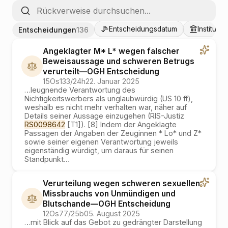
Entscheidungsdatum
Institutio
Entscheidungen
136
Angeklagter M* L* wegen falscher
Beweisaussage und schweren Betrugs
verurteilt
—
OGH
Entscheidung
15Os133/24h
22. Januar 2025
…
leugnende Verantwortung des
Nichtigkeitswerbers als unglaubwürdig (US 10 ff),
weshalb es nicht mehr verhalten war, näher auf
Details seiner Aussage einzugehen (RIS-Justiz
RS0098642
[T1]). [8] Indem der Angeklagte
Passagen der Angaben der Zeuginnen * Lo* und Z*
sowie seiner eigenen Verantwortung jeweils
eigenständig würdigt, um daraus für seinen
Standpunkt
…
Verurteilung wegen schweren sexuellen
Missbrauchs von Unmündigen und
Blutschande
—
OGH
Entscheidung
12Os77/25b
05. August 2025
…
mit Blick auf das Gebot zu gedrängter Darstellung