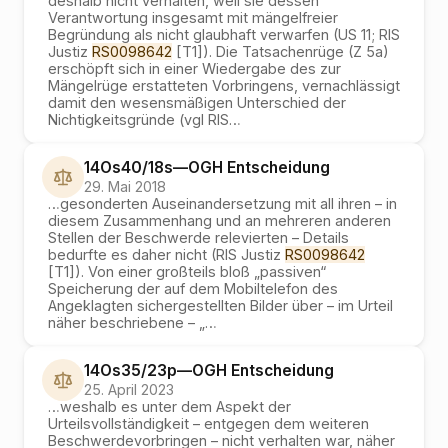
deshalb nicht verhalten, weil sie dessen
Verantwortung insgesamt mit mängelfreier
Begründung als nicht glaubhaft verwarfen (US 11; RIS
Justiz
RS0098642
[T1]). Die Tatsachenrüge (Z 5a)
erschöpft sich in einer Wiedergabe des zur
Mängelrüge erstatteten Vorbringens, vernachlässigt
damit den wesensmäßigen Unterschied der
Nichtigkeitsgründe (vgl RIS
…
14Os40/18s
—
OGH
Entscheidung
29. Mai 2018
…
gesonderten Auseinandersetzung mit all ihren – in
diesem Zusammenhang und an mehreren anderen
Stellen der Beschwerde relevierten – Details
bedurfte es daher nicht (RIS Justiz
RS0098642
[T1]). Von einer großteils bloß „passiven“
Speicherung der auf dem Mobiltelefon des
Angeklagten sichergestellten Bilder über – im Urteil
näher beschriebene – „
…
14Os35/23p
—
OGH
Entscheidung
25. April 2023
…
weshalb es unter dem Aspekt der
Urteilsvollständigkeit – entgegen dem weiteren
Beschwerdevorbringen – nicht verhalten war, näher