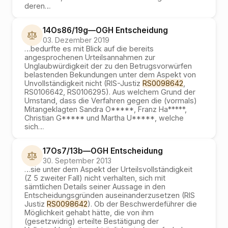
deren
…
14Os86/19g
—
OGH
Entscheidung
03. Dezember 2019
…
bedurfte es mit Blick auf die bereits
angesprochenen Urteilsannahmen zur
Unglaubwürdigkeit der zu den Betrugsvorwürfen
belastenden Bekundungen unter dem Aspekt von
Unvollständigkeit nicht (RIS-Justiz
RS0098642
,
RS0106642, RS0106295). Aus welchem Grund der
Umstand, dass die Verfahren gegen die (vormals)
Mitangeklagten Sandra O*****, Franz Ha*****,
Christian G***** und Martha U*****, welche
sich
…
17Os7/13b
—
OGH
Entscheidung
30. September 2013
…
sie unter dem Aspekt der Urteilsvollständigkeit
(Z 5 zweiter Fall) nicht verhalten, sich mit
sämtlichen Details seiner Aussage in den
Entscheidungsgründen auseinanderzusetzen (RIS
Justiz
RS0098642
). Ob der Beschwerdeführer die
Möglichkeit gehabt hätte, die von ihm
(gesetzwidrig) erteilte Bestätigung der