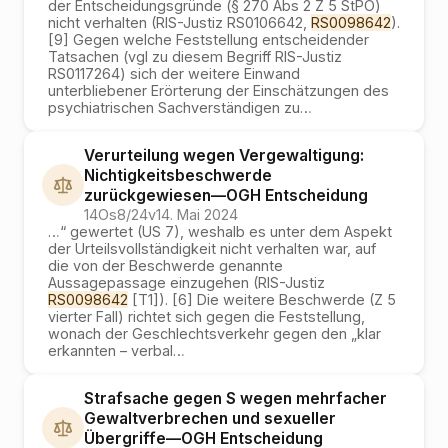
der Entscheidungsgründe (§ 270 Abs 2 Z 5 StPO)
nicht verhalten (RIS-Justiz RS0106642,
RS0098642
).
[9] Gegen welche Feststellung entscheidender
Tatsachen (vgl zu diesem Begriff RIS-Justiz
RS0117264) sich der weitere Einwand
unterbliebener Erörterung der Einschätzungen des
psychiatrischen Sachverständigen zu
…
Verurteilung wegen Vergewaltigung:
Nichtigkeitsbeschwerde
zurückgewiesen
—
OGH
Entscheidung
14Os8/24v
14. Mai 2024
…
“ gewertet (US 7), weshalb es unter dem Aspekt
der Urteilsvollständigkeit nicht verhalten war, auf
die von der Beschwerde genannte
Aussagepassage einzugehen (RIS-Justiz
RS0098642
[T1]). [6] Die weitere Beschwerde (Z 5
vierter Fall) richtet sich gegen die Feststellung,
wonach der Geschlechtsverkehr gegen den „klar
erkannten – verbal
…
Strafsache gegen S wegen mehrfacher
Gewaltverbrechen und sexueller
Übergriffe
—
OGH
Entscheidung