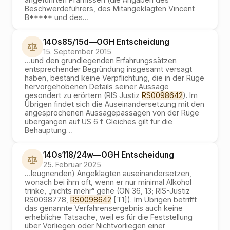
Beschwerdeführers, des Mitangeklagten Vincent
B***** und des
…
14Os85/15d
—
OGH
Entscheidung
15. September 2015
…
und den grundlegenden Erfahrungssätzen
entsprechender Begründung insgesamt versagt
haben, bestand keine Verpflichtung, die in der Rüge
hervorgehobenen Details seiner Aussage
gesondert zu erörtern (RIS Justiz
RS0098642
). Im
Übrigen findet sich die Auseinandersetzung mit den
angesprochenen Aussagepassagen von der Rüge
übergangen auf US 6 f. Gleiches gilt für die
Behauptung
…
14Os118/24w
—
OGH
Entscheidung
25. Februar 2025
…
leugnenden) Angeklagten auseinandersetzen,
wonach bei ihm oft, wenn er nur minimal Alkohol
trinke, „nichts mehr“ gehe (ON 36, 13; RIS-Justiz
RS0098778,
RS0098642
[T1]). Im Übrigen betrifft
das genannte Verfahrensergebnis auch keine
erhebliche Tatsache, weil es für die Feststellung
über Vorliegen oder Nichtvorliegen einer