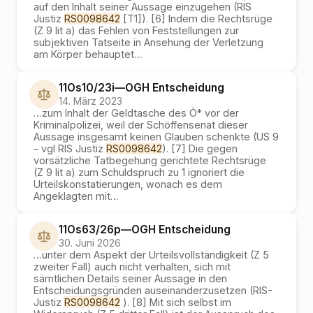
auf den Inhalt seiner Aussage einzugehen (RIS
Justiz
RS0098642
[T1]). [6] Indem die Rechtsrüge
(Z 9 lit a) das Fehlen von Feststellungen zur
subjektiven Tatseite in Ansehung der Verletzung
am Körper behauptet
…
11Os10/23i
—
OGH
Entscheidung
14. März 2023
…
zum Inhalt der Geldtasche des Ö* vor der
Kriminalpolizei, weil der Schöffensenat dieser
Aussage insgesamt keinen Glauben schenkte (US 9
– vgl RIS Justiz
RS0098642
). [7] Die gegen
vorsätzliche Tatbegehung gerichtete Rechtsrüge
(Z 9 lit a) zum Schuldspruch zu 1 ignoriert die
Urteilskonstatierungen, wonach es dem
Angeklagten mit
…
11Os63/26p
—
OGH
Entscheidung
30. Juni 2026
…
unter dem Aspekt der Urteilsvollständigkeit (Z 5
zweiter Fall) auch nicht verhalten, sich mit
sämtlichen Details seiner Aussage in den
Entscheidungsgründen auseinanderzusetzen (RIS-
Justiz
RS0098642
). [8] Mit sich selbst im