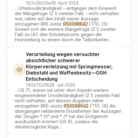
12Os28/24w
18. April 2024
…
Urteilsvollständigkeit – entgegen dem Einwand
der Mängelrüge (Z 5 zweiter Fall) – nicht verhalten
war, näher auf den Inhalt seiner Aussage
einzugehen (RIS Justiz
RS0098642
[T1]). [5]
Soweit sich die weitere Mängelrüge (Z 5 zweiter
Fall) zu I.A.1. des Schuldspruchs gegen die
Feststellung zu einem durch die Tätlichkeiten
…
Verurteilung wegen versuchter
absichtlicher schwerer
Körperverletzung mit Springmesser,
Diebstahl und Waffenbesitz
—
OGH
Entscheidung
14Os70/26i
28. Juli 2026
…
US 7), waren sie unter dem Aspekt weiters
eingewendeter Unvollständigkeit (Z 5 zweiter Fall)
nicht verhalten, auf dessen Angaben näher
einzugehen (RIS-Justiz
RS0098642
[T1]). [6] Als
übergangen reklamierte Einzelheiten der Aussagen
der Zeugen * G* und * J* hat das Erstgericht
ausdrücklich erörtert (US 6), sodass die
diesbezügliche Rüge
…