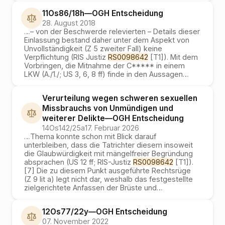
11Os86/18h
—
OGH
Entscheidung
28. August 2018
…
– von der Beschwerde relevierten – Details dieser
Einlassung bestand daher unter dem Aspekt von
Unvollständigkeit (Z 5 zweiter Fall) keine
Verpflichtung (RIS Justiz
RS0098642
[T1]). Mit dem
Vorbringen, die Mitnahme der C***** in einem
LKW (A./1./; US 3, 6, 8 ff) finde in den Aussagen
…
Verurteilung wegen schweren sexuellen
Missbrauchs von Unmündigen und
weiterer Delikte
—
OGH
Entscheidung
14Os142/25a
17. Februar 2026
…
Thema konnte schon mit Blick darauf
unterbleiben, dass die Tatrichter diesem insoweit
die Glaubwürdigkeit mit mängelfreier Begründung
absprachen (US 12 ff; RIS-Justiz
RS0098642
[T1]).
[7] Die zu diesem Punkt ausgeführte Rechtsrüge
(Z 9 lit a) legt nicht dar, weshalb das festgestellte
zielgerichtete Anfassen der Brüste und
…
12Os77/22y
—
OGH
Entscheidung
07. November 2022