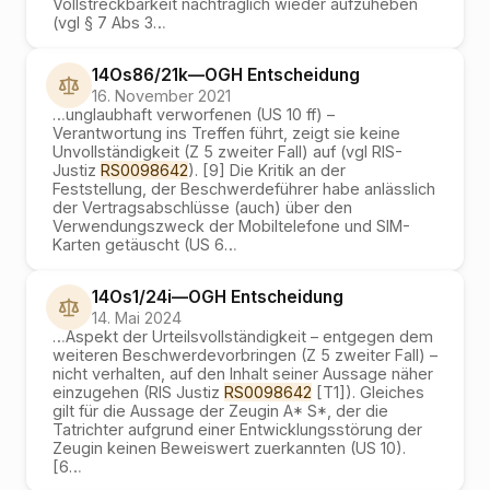
Vollstreckbarkeit nachträglich wieder aufzuheben
(vgl § 7 Abs 3
…
14Os86/21k
—
OGH
Entscheidung
16. November 2021
…
unglaubhaft verworfenen (US 10 ff) –
Verantwortung ins Treffen führt, zeigt sie keine
Unvollständigkeit (Z 5 zweiter Fall) auf (vgl RIS-
Justiz
RS0098642
). [9] Die Kritik an der
Feststellung, der Beschwerdeführer habe anlässlich
der Vertragsabschlüsse (auch) über den
Verwendungszweck der Mobiltelefone und SIM-
Karten getäuscht (US 6
…
14Os1/24i
—
OGH
Entscheidung
14. Mai 2024
…
Aspekt der Urteilsvollständigkeit – entgegen dem
weiteren Beschwerdevorbringen (Z 5 zweiter Fall) –
nicht verhalten, auf den Inhalt seiner Aussage näher
einzugehen (RIS Justiz
RS0098642
[T1]). Gleiches
gilt für die Aussage der Zeugin A* S*, der die
Tatrichter aufgrund einer Entwicklungsstörung der
Zeugin keinen Beweiswert zuerkannten (US 10).
[6
…