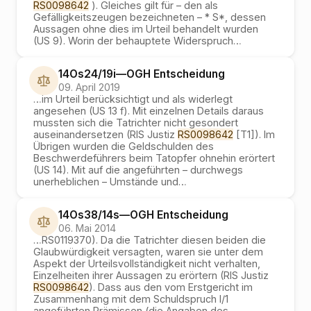
RS0098642
). Gleiches gilt für – den als
Gefälligkeitszeugen bezeichneten – * S*, dessen
Aussagen ohne dies im Urteil behandelt wurden
(US 9). Worin der behauptete Widerspruch
…
14Os24/19i
—
OGH
Entscheidung
09. April 2019
…
im Urteil berücksichtigt und als widerlegt
angesehen (US 13 f). Mit einzelnen Details daraus
mussten sich die Tatrichter nicht gesondert
auseinandersetzen (RIS Justiz
RS0098642
[T1]). Im
Übrigen wurden die Geldschulden des
Beschwerdeführers beim Tatopfer ohnehin erörtert
(US 14). Mit auf die angeführten – durchwegs
unerheblichen – Umstände und
…
14Os38/14s
—
OGH
Entscheidung
06. Mai 2014
…
RS0119370). Da die Tatrichter diesen beiden die
Glaubwürdigkeit versagten, waren sie unter dem
Aspekt der Urteilsvollständigkeit nicht verhalten,
Einzelheiten ihrer Aussagen zu erörtern (RIS Justiz
RS0098642
). Dass aus den vom Erstgericht im
Zusammenhang mit dem Schuldspruch I/1
angeführten Prämissen (die Angaben des