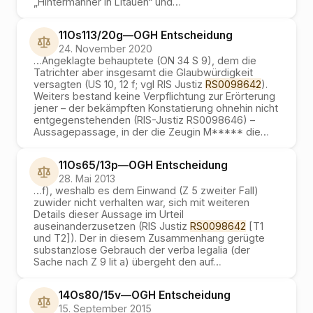
„Hintermänner in Litauen“ und
…
11Os113/20g
—
OGH
Entscheidung
24. November 2020
…
Angeklagte behauptete (ON 34 S 9), dem die
Tatrichter aber insgesamt die Glaubwürdigkeit
versagten (US 10, 12 f; vgl RIS Justiz
RS0098642
).
Weiters bestand keine Verpflichtung zur Erörterung
jener – der bekämpften Konstatierung ohnehin nicht
entgegenstehenden (RIS-Justiz RS0098646) –
Aussagepassage, in der die Zeugin M***** die
…
11Os65/13p
—
OGH
Entscheidung
28. Mai 2013
…
f), weshalb es dem Einwand (Z 5 zweiter Fall)
zuwider nicht verhalten war, sich mit weiteren
Details dieser Aussage im Urteil
auseinanderzusetzen (RIS Justiz
RS0098642
[T1
und T2]). Der in diesem Zusammenhang gerügte
substanzlose Gebrauch der verba legalia (der
Sache nach Z 9 lit a) übergeht den auf
…
14Os80/15v
—
OGH
Entscheidung
15. September 2015