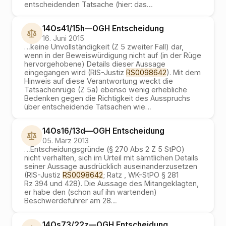
entscheidenden Tatsache (hier: das
…
14Os41/15h
—
OGH
Entscheidung
16. Juni 2015
…
keine Unvollständigkeit (Z 5 zweiter Fall) dar,
wenn in der Beweiswürdigung nicht auf (in der Rüge
hervorgehobene) Details dieser Aussage
eingegangen wird (RIS-Justiz
RS0098642
). Mit dem
Hinweis auf diese Verantwortung weckt die
Tatsachenrüge (Z 5a) ebenso wenig erhebliche
Bedenken gegen die Richtigkeit des Ausspruchs
über entscheidende Tatsachen wie
…
14Os16/13d
—
OGH
Entscheidung
05. März 2013
…
Entscheidungsgründe (§ 270 Abs 2 Z 5 StPO)
nicht verhalten, sich im Urteil mit sämtlichen Details
seiner Aussage ausdrücklich auseinanderzusetzen
(RIS-Justiz
RS0098642
; Ratz , WK-StPO § 281
Rz 394 und 428). Die Aussage des Mitangeklagten,
er habe den (schon auf ihn wartenden)
Beschwerdeführer am 28
…
14Os73/22z
—
OGH
Entscheidung