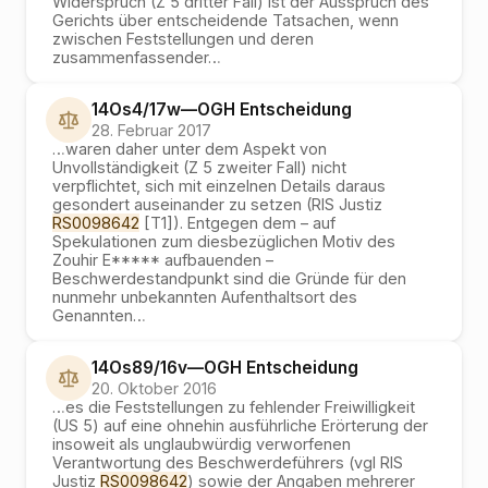
Widerspruch (Z 5 dritter Fall) ist der Ausspruch des
Gerichts über entscheidende Tatsachen, wenn
zwischen Feststellungen und deren
zusammenfassender
…
14Os4/17w
—
OGH
Entscheidung
28. Februar 2017
…
waren daher unter dem Aspekt von
Unvollständigkeit (Z 5 zweiter Fall) nicht
verpflichtet, sich mit einzelnen Details daraus
gesondert auseinander zu setzen (RIS Justiz
RS0098642
[T1]). Entgegen dem – auf
Spekulationen zum diesbezüglichen Motiv des
Zouhir E***** aufbauenden –
Beschwerdestandpunkt sind die Gründe für den
nunmehr unbekannten Aufenthaltsort des
Genannten
…
14Os89/16v
—
OGH
Entscheidung
20. Oktober 2016
…
es die Feststellungen zu fehlender Freiwilligkeit
(US 5) auf eine ohnehin ausführliche Erörterung der
insoweit als unglaubwürdig verworfenen
Verantwortung des Beschwerdeführers (vgl RIS
Justiz
RS0098642
) sowie der Angaben mehrerer