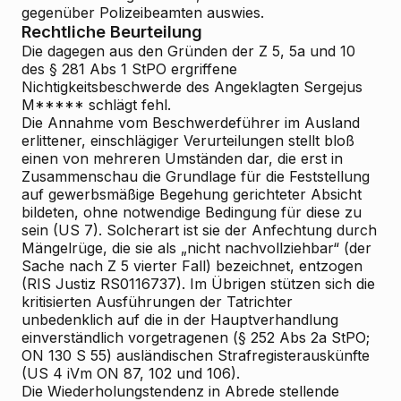
gegenüber Polizeibeamten auswies.
Rechtliche Beurteilung
Die dagegen aus den Gründen der Z 5, 5a und 10
des § 281 Abs 1 StPO ergriffene
Nichtigkeitsbeschwerde des Angeklagten Sergejus
M***** schlägt fehl.
Die Annahme vom Beschwerdeführer im Ausland
erlittener, einschlägiger Verurteilungen stellt bloß
einen von mehreren Umständen dar, die erst in
Zusammenschau die Grundlage für die Feststellung
auf gewerbsmäßige Begehung gerichteter Absicht
bildeten, ohne notwendige Bedingung für diese zu
sein (US 7). Solcherart ist sie der Anfechtung durch
Mängelrüge, die sie als „nicht nachvollziehbar“ (der
Sache nach Z 5 vierter Fall) bezeichnet, entzogen
(RIS
Justiz RS0116737). Im Übrigen stützen sich die
kritisierten Ausführungen der Tatrichter
unbedenklich auf die in der Hauptverhandlung
einverständlich vorgetragenen (§ 252 Abs 2a StPO;
ON 130 S 55) ausländischen Strafregisterauskünfte
(US 4 iVm ON 87, 102 und 106).
Die Wiederholungstendenz in Abrede stellende