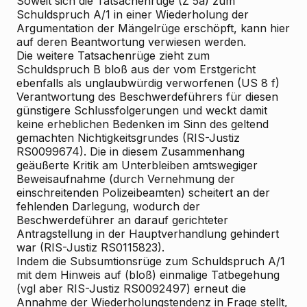
Soweit sich die Tatsachenrüge (Z 5a) zum
Schuldspruch A/1 in einer Wiederholung der
Argumentation der Mängelrüge erschöpft, kann hier
auf deren Beantwortung verwiesen werden.
Die weitere Tatsachenrüge zieht zum
Schuldspruch B bloß aus der vom Erstgericht
ebenfalls als unglaubwürdig verworfenen (US 8 f)
Verantwortung des Beschwerdeführers für diesen
günstigere Schlussfolgerungen und weckt damit
keine erheblichen Bedenken im Sinn des geltend
gemachten Nichtigkeitsgrundes (RIS-Justiz
RS0099674). Die in diesem Zusammenhang
geäußerte Kritik am Unterbleiben amtswegiger
Beweisaufnahme (durch Vernehmung der
einschreitenden Polizeibeamten) scheitert an der
fehlenden Darlegung, wodurch der
Beschwerdeführer an darauf gerichteter
Antragstellung in der Hauptverhandlung gehindert
war (RIS-Justiz RS0115823).
Indem die Subsumtionsrüge zum Schuldspruch A/1
mit dem Hinweis auf (bloß) einmalige Tatbegehung
(vgl aber RIS-Justiz RS0092497) erneut die
Annahme der Wiederholungstendenz in Frage stellt,