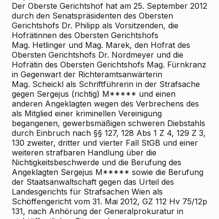
Der Oberste Gerichtshof hat am 25. September 2012
durch den Senatspräsidenten des Obersten
Gerichtshofs Dr. Philipp als Vorsitzenden, die
Hofrätinnen des Obersten Gerichtshofs
Mag. Hetlinger und Mag. Marek, den Hofrat des
Obersten Gerichtshofs Dr. Nordmeyer und die
Hofrätin des Obersten Gerichtshofs Mag. Fürnkranz
in Gegenwart der Richteramtsanwärterin
Mag. Scheickl als Schriftführerin in der Strafsache
gegen Sergejus (richtig) M***** und einen
anderen Angeklagten wegen des Verbrechens des
als Mitglied einer kriminellen Vereinigung
begangenen, gewerbsmäßigen schweren Diebstahls
durch Einbruch nach §§ 127, 128 Abs 1 Z 4, 129 Z 3,
130 zweiter, dritter und vierter Fall StGB und einer
weiteren strafbaren Handlung über die
Nichtigkeitsbeschwerde und die Berufung des
Angeklagten Sergejus M***** sowie die Berufung
der Staatsanwaltschaft gegen das Urteil des
Landesgerichts für Strafsachen Wien als
Schöffengericht vom 31. Mai 2012, GZ 112 Hv 75/12p
131, nach Anhörung der Generalprokuratur in