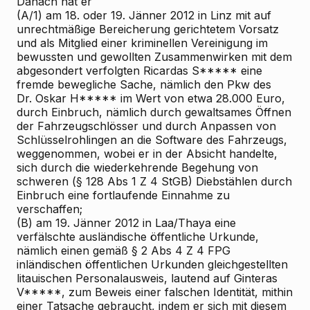
Danach hat er
(A/1) am 18. oder 19. Jänner 2012 in Linz mit auf
unrechtmäßige Bereicherung gerichtetem Vorsatz
und als Mitglied einer kriminellen Vereinigung im
bewussten und gewollten Zusammenwirken mit dem
abgesondert verfolgten Ricardas S***** eine
fremde bewegliche Sache, nämlich den Pkw des
Dr. Oskar H***** im Wert von etwa 28.000 Euro,
durch Einbruch, nämlich durch gewaltsames Öffnen
der Fahrzeugschlösser und durch Anpassen von
Schlüsselrohlingen an die Software des Fahrzeugs,
weggenommen, wobei er in der Absicht handelte,
sich durch die wiederkehrende Begehung von
schweren (§ 128 Abs 1 Z 4 StGB) Diebstählen durch
Einbruch eine fortlaufende Einnahme zu
verschaffen;
(B) am 19. Jänner 2012 in Laa/Thaya eine
verfälschte ausländische öffentliche Urkunde,
nämlich einen gemäß § 2 Abs 4 Z 4 FPG
inländischen öffentlichen Urkunden gleichgestellten
litauischen Personalausweis, lautend auf Ginteras
V*****, zum Beweis einer falschen Identität, mithin
einer Tatsache gebraucht, indem er sich mit diesem