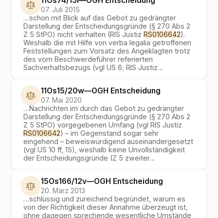
11Os74/15i
—
OGH
Entscheidung
07. Juli 2015
…
schon mit Blick auf das Gebot zu gedrängter
Darstellung der Entscheidungsgründe (§ 270 Abs 2
Z 5 StPO) nicht verhalten (RIS Justiz
RS0106642
).
Weshalb die mit Hilfe von verba legalia getroffenen
Feststellungen zum Vorsatz des Angeklagten trotz
des vom Beschwerdeführer referierten
Sachverhaltsbezugs (vgl US 6; RIS Justiz
…
11Os15/20w
—
OGH
Entscheidung
07. Mai 2020
…
Nachrichten im durch das Gebot zu gedrängter
Darstellung der Entscheidungsgründe (§ 270 Abs 2
Z 5 StPO) vorgegebenen Umfang (vgl RIS Justiz
RS0106642
) – im Gegenstand sogar sehr
eingehend – beweiswürdigend auseinandergesetzt
(vgl US 10 ff, 15), weshalb keine Unvollständigkeit
der Entscheidungsgründe (Z 5 zweiter
…
15Os166/12v
—
OGH
Entscheidung
20. März 2013
…
schlüssig und zureichend begründet, warum es
von der Richtigkeit dieser Annahme überzeugt ist,
ohne dagegen sprechende wesentliche Umstände