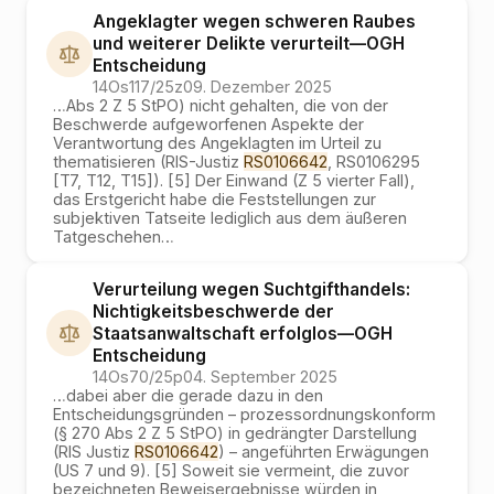
Angeklagter wegen schweren Raubes
und weiterer Delikte verurteilt
—
OGH
Entscheidung
14Os117/25z
09. Dezember 2025
…
Abs 2 Z 5 StPO) nicht gehalten, die von der
Beschwerde aufgeworfenen Aspekte der
Verantwortung des Angeklagten im Urteil zu
thematisieren (RIS-Justiz
RS0106642
, RS0106295
[T7, T12, T15]). [5] Der Einwand (Z 5 vierter Fall),
das Erstgericht habe die Feststellungen zur
subjektiven Tatseite lediglich aus dem äußeren
Tatgeschehen
…
Verurteilung wegen Suchtgifthandels:
Nichtigkeitsbeschwerde der
Staatsanwaltschaft erfolglos
—
OGH
Entscheidung
14Os70/25p
04. September 2025
…
dabei aber die gerade dazu in den
Entscheidungsgründen – prozessordnungskonform
(§ 270 Abs 2 Z 5 StPO) in gedrängter Darstellung
(RIS Justiz
RS0106642
) – angeführten Erwägungen
(US 7 und 9). [5] Soweit sie vermeint, die zuvor
bezeichneten Beweisergebnisse würden in