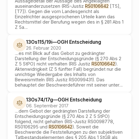
Aussagedetail der Aussage des Angeklagten
auseinanderzusetzen (RIS-Justiz
RS0106642
[T5],
[T7]). Gegen die vom Landesgericht als
Einzelrichter ausgesprochenen Urteile kann das
Rechtsmittel der Berufung wegen des in § 281 Abs 1
Z 5a
…
13Os115/19i
—
OGH
Entscheidung
26. Februar 2020
…
es mit Blick auf das Gebot zu gedrängter
Darstellung der Entscheidungsgründe (§ 270 Abs 2
Z 5 StPO) nicht verhalten (RIS Justiz
RS0106642
).
Aktenwidrigkeit (Z 5 fünfter Fall) begründet nur die
unrichtige Wiedergabe des Inhalts von
Beweismitteln (RIS Justiz RS0099431). Das
behauptet der Beschwerdeführer mit seiner unter
…
13Os74/17g
—
OGH
Entscheidung
06. September 2017
…
dem Gebot der gedrängten Darstellung der
Entscheidungsgründe (§ 270 Abs 2 Z 5 StPO)
folgend, nicht gehalten (RIS-Justiz RS0098778,
RS0106295 und
RS0106642
). Soweit die
Beschwerde die Feststellungen zu den subjektiven
Tatbestandselementen des § 205 Abs 1 StGB als