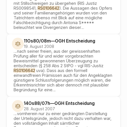
mit Stillschweigen zu übergehen (RIS Justiz
RS0098541,
RS0106642
). Die Aussagen des Opfers
und seiner Familienangehörigen wurden von den
Tatrichtern ebenso mit Blick auf eine mögliche
Falschbezichtigung durch Antonia S*****
beleuchtet wie Divergenzen dieser
…
11Os80/08m
—
OGH
Entscheidung
19. August 2008
…
nach seiner freien, aus der gewissenhaften
Prüfung aller für und wider vorgebrachten
Beweismittel gewonnenen Überzeugung zu
entscheiden (§ 258 Abs 2 StPO - vgl RIS-Justiz
RS0106642
uva). Dass aus den formell
einwandfreien Prämissen auch für den Angeklagten
günstigere Schlussfolgerungen möglich wären, die
Erkenntnisrichter sich aber dennoch mit plausibler
Begründung für eine
…
14Os88/07h
—
OGH
Entscheidung
28. August 2007
…
vornherein nur zu einer gedrängten Darstellung
der Urteilsgründe, jedoch nicht dazu verhalten war,
den vollständigen Inhalt sämtlicher