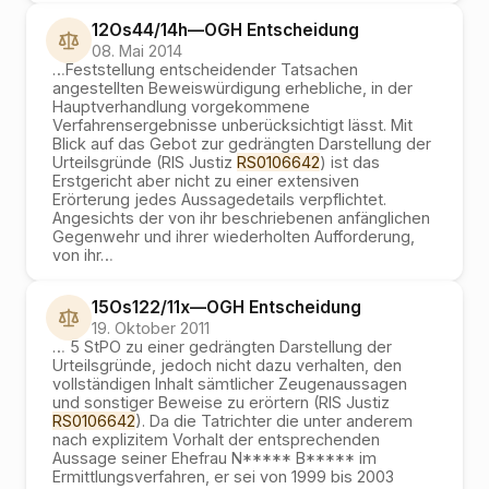
12Os44/14h
—
OGH
Entscheidung
08. Mai 2014
…
Feststellung entscheidender Tatsachen
angestellten Beweiswürdigung erhebliche, in der
Hauptverhandlung vorgekommene
Verfahrensergebnisse unberücksichtigt lässt. Mit
Blick auf das Gebot zur gedrängten Darstellung der
Urteilsgründe (RIS Justiz
RS0106642
) ist das
Erstgericht aber nicht zu einer extensiven
Erörterung jedes Aussagedetails verpflichtet.
Angesichts der von ihr beschriebenen anfänglichen
Gegenwehr und ihrer wiederholten Aufforderung,
von ihr
…
15Os122/11x
—
OGH
Entscheidung
19. Oktober 2011
…
5 StPO zu einer gedrängten Darstellung der
Urteilsgründe, jedoch nicht dazu verhalten, den
vollständigen Inhalt sämtlicher Zeugenaussagen
und sonstiger Beweise zu erörtern (RIS Justiz
RS0106642
). Da die Tatrichter die unter anderem
nach explizitem Vorhalt der entsprechenden
Aussage seiner Ehefrau N***** B***** im
Ermittlungsverfahren, er sei von 1999 bis 2003