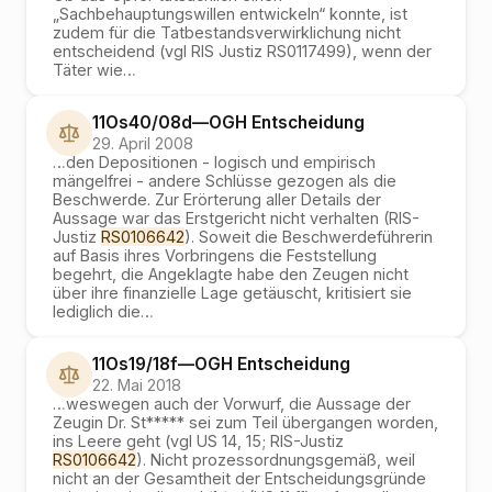
„Sachbehauptungswillen entwickeln“ konnte, ist
zudem für die Tatbestandsverwirklichung nicht
entscheidend (vgl RIS Justiz RS0117499), wenn der
Täter wie
…
11Os40/08d
—
OGH
Entscheidung
29. April 2008
…
den Depositionen - logisch und empirisch
mängelfrei - andere Schlüsse gezogen als die
Beschwerde. Zur Erörterung aller Details der
Aussage war das Erstgericht nicht verhalten (RIS-
Justiz
RS0106642
). Soweit die Beschwerdeführerin
auf Basis ihres Vorbringens die Feststellung
begehrt, die Angeklagte habe den Zeugen nicht
über ihre finanzielle Lage getäuscht, kritisiert sie
lediglich die
…
11Os19/18f
—
OGH
Entscheidung
22. Mai 2018
…
weswegen auch der Vorwurf, die Aussage der
Zeugin Dr. St***** sei zum Teil übergangen worden,
ins Leere geht (vgl US 14, 15; RIS-Justiz
RS0106642
). Nicht prozessordnungsgemäß, weil
nicht an der Gesamtheit der Entscheidungsgründe