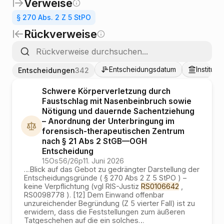
Verweise
§ 270 Abs. 2 Z 5 StPO
Rückverweise
Entscheidungsdatum
Instituti
Entscheidungen
342
Schwere Körperverletzung durch
Faustschlag mit Nasenbeinbruch sowie
Nötigung und dauernde Sachentziehung
– Anordnung der Unterbringung im
forensisch-therapeutischen Zentrum
nach § 21 Abs 2 StGB
—
OGH
Entscheidung
15Os56/26p
11. Juni 2026
…
Blick auf das Gebot zu gedrängter Darstellung der
Entscheidungsgründe ( § 270 Abs 2 Z 5 StPO ) –
keine Verpflichtung (vgl RIS-Justiz
RS0106642
,
RS0098778 ). [12] Dem Einwand offenbar
unzureichender Begründung (Z 5 vierter Fall) ist zu
erwidern, dass die Feststellungen zum äußeren
Tatgeschehen auf die ein solches
…