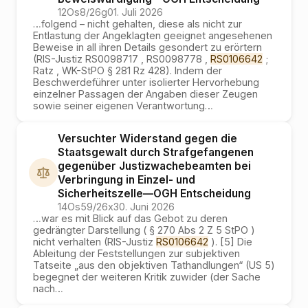
12Os8/26g
01. Juli 2026
…
folgend – nicht gehalten, diese als nicht zur
Entlastung der Angeklagten geeignet angesehenen
Beweise in all ihren Details gesondert zu erörtern
(RIS-Justiz RS0098717 , RS0098778 ,
RS0106642
;
Ratz , WK-StPO § 281 Rz 428). Indem der
Beschwerdeführer unter isolierter Hervorhebung
einzelner Passagen der Angaben dieser Zeugen
sowie seiner eigenen Verantwortung
…
Versuchter Widerstand gegen die
Staatsgewalt durch Strafgefangenen
gegenüber Justizwachebeamten bei
Verbringung in Einzel- und
Sicherheitszelle
—
OGH
Entscheidung
14Os59/26x
30. Juni 2026
…
war es mit Blick auf das Gebot zu deren
gedrängter Darstellung ( § 270 Abs 2 Z 5 StPO )
nicht verhalten (RIS-Justiz
RS0106642
). [5] Die
Ableitung der Feststellungen zur subjektiven
Tatseite „aus den objektiven Tathandlungen“ (US 5)
begegnet der weiteren Kritik zuwider (der Sache
nach
…