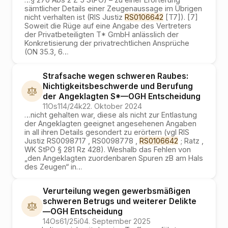
sämtlicher Details einer Zeugenaussage im Übrigen
nicht verhalten ist (RIS Justiz
RS0106642
[T7]). [7]
Soweit die Rüge auf eine Angabe des Vertreters
der Privatbeteiligten T* GmbH anlässlich der
Konkretisierung der privatrechtlichen Ansprüche
(ON 35.3, 6
…
Strafsache wegen schweren Raubes:
Nichtigkeitsbeschwerde und Berufung
der Angeklagten S*
—
OGH
Entscheidung
11Os114/24k
22. Oktober 2024
…
nicht gehalten war, diese als nicht zur Entlastung
der Angeklagten geeignet angesehenen Angaben
in all ihren Details gesondert zu erörtern (vgl RIS
Justiz RS0098717 , RS0098778 ,
RS0106642
; Ratz ,
WK StPO § 281 Rz 428). Weshalb das Fehlen von
„den Angeklagten zuordenbaren Spuren zB am Hals
des Zeugen“ in
…
Verurteilung wegen gewerbsmäßigen
schweren Betrugs und weiterer Delikte
—
OGH
Entscheidung
14Os61/25i
04. September 2025