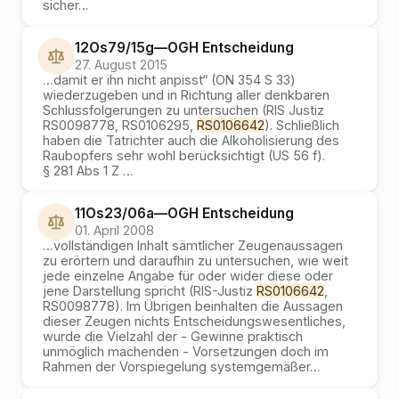
sicher
…
12Os79/15g
—
OGH
Entscheidung
27. August 2015
…
damit er ihn nicht anpisst“ (ON 354 S 33)
wiederzugeben und in Richtung aller denkbaren
Schlussfolgerungen zu untersuchen (RIS Justiz
RS0098778, RS0106295,
RS0106642
). Schließlich
haben die Tatrichter auch die Alkoholisierung des
Raubopfers sehr wohl berücksichtigt (US 56 f).
§ 281 Abs 1 Z
…
11Os23/06a
—
OGH
Entscheidung
01. April 2008
…
vollständigen Inhalt sämtlicher Zeugenaussagen
zu erörtern und daraufhin zu untersuchen, wie weit
jede einzelne Angabe für oder wider diese oder
jene Darstellung spricht (RIS-Justiz
RS0106642
,
RS0098778). Im Übrigen beinhalten die Aussagen
dieser Zeugen nichts Entscheidungswesentliches,
wurde die Vielzahl der - Gewinne praktisch
unmöglich machenden - Vorsetzungen doch im
Rahmen der Vorspiegelung systemgemäßer
…