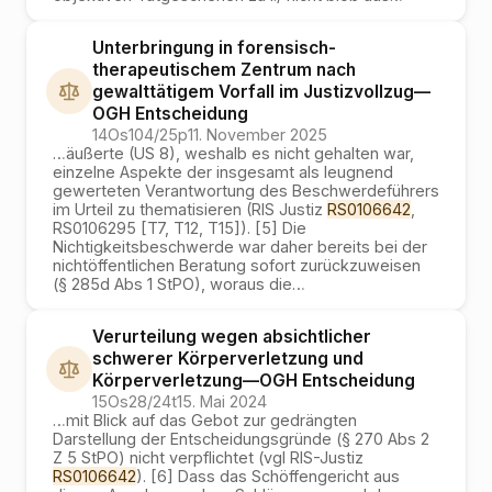
Unterbringung in forensisch-
therapeutischem Zentrum nach
gewalttätigem Vorfall im Justizvollzug
—
OGH
Entscheidung
14Os104/25p
11. November 2025
…
äußerte (US 8), weshalb es nicht gehalten war,
einzelne Aspekte der insgesamt als leugnend
gewerteten Verantwortung des Beschwerdeführers
im Urteil zu thematisieren (RIS Justiz
RS0106642
,
RS0106295 [T7, T12, T15]). [5] Die
Nichtigkeitsbeschwerde war daher bereits bei der
nichtöffentlichen Beratung sofort zurückzuweisen
(§ 285d Abs 1 StPO), woraus die
…
Verurteilung wegen absichtlicher
schwerer Körperverletzung und
Körperverletzung
—
OGH
Entscheidung
15Os28/24t
15. Mai 2024
…
mit Blick auf das Gebot zur gedrängten
Darstellung der Entscheidungsgründe (§ 270 Abs 2
Z 5 StPO) nicht verpflichtet (vgl RIS-Justiz
RS0106642
). [6] Dass das Schöffengericht aus