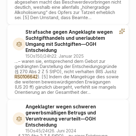
abgesehen macht das Beschwerdevorbringen nicht
deutlich, weshalb eine allenfalls „höhergradige
Alkoholisierung“ des Opfers zur Tatzeit erheblich
sei. [5] Den Umstand, dass Beamte
…
Strafsache gegen Angeklagte wegen
Suchtgifthandels und unerlaubtem
Umgang mit Suchtgiften
—
OGH
Entscheidung
15Os150/24h
22. Januar 2025
…
– waren sie, entsprechend dem Gebot zur
gedrängten Darstellung der Entscheidungsgründe
(§ 270 Abs 2 Z 5 StPO), nicht verhalten (RIS Justiz
RS0106642
). [5] Indem die Mängelrüge dies sowie
die weiteren beweiswürdigenden Erwägungen
(US 20 ff) gänzlich übergeht, verfehlt sie mangels
Orientierung an der Gesamtheit der
…
Angeklagter wegen schweren
gewerbsmäßigen Betrugs und
Veruntreuung verurteilt
—
OGH
Entscheidung
15Os45/24t
26. Juni 2024
…
§ 270 Abs 2 Z 5 StPO) – zu einer Erörterung