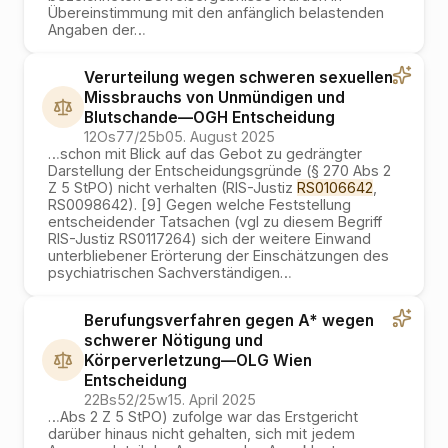
Übereinstimmung mit den anfänglich belastenden
Angaben der
…
Verurteilung wegen schweren sexuellen
Missbrauchs von Unmündigen und
Blutschande
—
OGH
Entscheidung
12Os77/25b
05. August 2025
…
schon mit Blick auf das Gebot zu gedrängter
Darstellung der Entscheidungsgründe (§ 270 Abs 2
Z 5 StPO) nicht verhalten (RIS-Justiz
RS0106642
,
RS0098642). [9] Gegen welche Feststellung
entscheidender Tatsachen (vgl zu diesem Begriff
RIS-Justiz RS0117264) sich der weitere Einwand
unterbliebener Erörterung der Einschätzungen des
psychiatrischen Sachverständigen
…
Berufungsverfahren gegen A* wegen
schwerer Nötigung und
Körperverletzung
—
OLG Wien
Entscheidung
22Bs52/25w
15. April 2025
…
Abs 2 Z 5 StPO) zufolge war das Erstgericht
darüber hinaus nicht gehalten, sich mit jedem