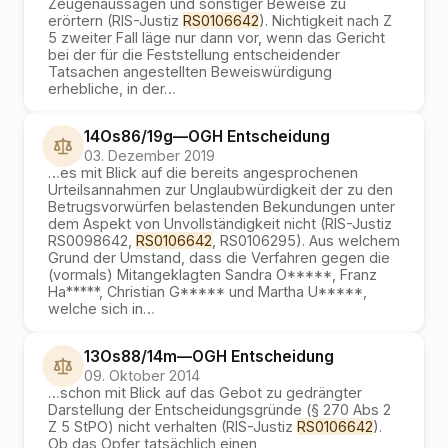
Zeugenaussagen und sonstiger Beweise zu
erörtern (RIS-Justiz
RS0106642
). Nichtigkeit nach Z
5 zweiter Fall läge nur dann vor, wenn das Gericht
bei der für die Feststellung entscheidender
Tatsachen angestellten Beweiswürdigung
erhebliche, in der
…
14Os86/19g
—
OGH
Entscheidung
03. Dezember 2019
…
es mit Blick auf die bereits angesprochenen
Urteilsannahmen zur Unglaubwürdigkeit der zu den
Betrugsvorwürfen belastenden Bekundungen unter
dem Aspekt von Unvollständigkeit nicht (RIS-Justiz
RS0098642,
RS0106642
, RS0106295). Aus welchem
Grund der Umstand, dass die Verfahren gegen die
(vormals) Mitangeklagten Sandra O*****, Franz
Ha*****, Christian G***** und Martha U*****,
welche sich in
…
13Os88/14m
—
OGH
Entscheidung
09. Oktober 2014
…
schon mit Blick auf das Gebot zu gedrängter
Darstellung der Entscheidungsgründe (§ 270 Abs 2
Z 5 StPO) nicht verhalten (RIS-Justiz
RS0106642
).
Ob das Opfer tatsächlich einen