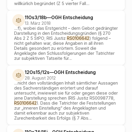
willkürlich begründet (Z 5 vierter Fall
…
11Os3/18b
—
OGH
Entscheidung
13. März 2018
…
f), wobei das Erstgericht – dem Gebot gedrängter
Darstellung in den Entscheidungsgründen (§ 270
Abs 2 Z 5 StPO; RIS Justiz
RS0106642
) folgend –
nicht gehalten war, diese Angaben in all ihren
Details gesondert zu erörtern. Soweit die
Angeklagte den Schlussfolgerungen der Tatrichter
zur subjektiven Tatseite für
…
12Os15/12s
—
OGH
Entscheidung
28. August 2012
…
nicht den vollständigen Inhalt sämtlicher Aussagen
des Sachverständigen erörtert und darauf
untersucht, inwieweit sie für oder gegen diese oder
jene Darstellung sprechen (RIS Justiz RS0098778,
RS0106642
). Dass die Tatrichter die Feststellungen
zur „inneren Einstellung“ des Angeklagten und
damit erkennbar auch zur subjektiven
Zurechenbarkeit des Erfolgs (§ 7 Abs
…