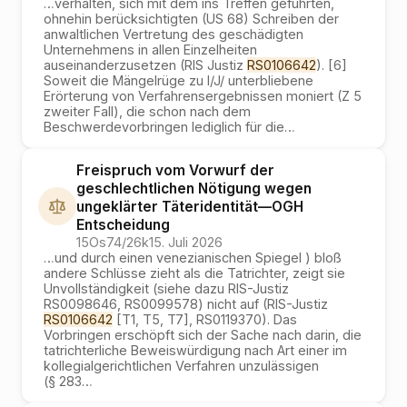
…
verhalten, sich mit dem ins Treffen geführten,
ohnehin berücksichtigten (US 68) Schreiben der
anwaltlichen Vertretung des geschädigten
Unternehmens in allen Einzelheiten
auseinanderzusetzen (RIS Justiz
RS0106642
). [6]
Soweit die Mängelrüge zu I/J/ unterbliebene
Erörterung von Verfahrensergebnissen moniert (Z 5
zweiter Fall), die schon nach dem
Beschwerdevorbringen lediglich für die
…
Freispruch vom Vorwurf der
geschlechtlichen Nötigung wegen
ungeklärter Täteridentität
—
OGH
Entscheidung
15Os74/26k
15. Juli 2026
…
und durch einen venezianischen Spiegel ) bloß
andere Schlüsse zieht als die Tatrichter, zeigt sie
Unvollständigkeit (siehe dazu RIS-Justiz
RS0098646, RS0099578) nicht auf (RIS-Justiz
RS0106642
[T1, T5, T7], RS0119370). Das
Vorbringen erschöpft sich der Sache nach darin, die
tatrichterliche Beweiswürdigung nach Art einer im
kollegialgerichtlichen Verfahren unzulässigen
(§ 283
…