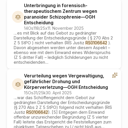
Unterbringung in forensisch-
therapeutischem Zentrum wegen
paranoider Schizophrenie
—
OGH
Entscheidung
14Os118/25x
11. November 2025
…
es mit Blick auf das Gebot zu gedrängter
Darstellung der Entscheidungsgründe ( § 270 Abs 2
Z 5 StPO ) nicht verhalten (RIS Justiz
RS0106642
).
Davon abgesehen werden unter diesem Aspekt –
ebenso wie mit dem Einwand eines Widerspruchs
(Z 5 dritter Fall) – lediglich Schilderungen zu nicht
entscheidenden
…
Verurteilung wegen Vergewaltigung,
gefährlicher Drohung und
Körperverletzung
—
OGH
Entscheidung
15Os31/25k
30. April 2025
…
war das Schöffengericht dem Gebot zur
gedrängten Darstellung der Entscheidungsgründe
(§ 270 Abs 2 Z 5 StPO) folgend nicht verhalten (RIS
Justiz
RS0106642
). [5] Entgegen dem Einwand
offenbar unzureichender Begründung (Z 5 vierter
Fall) leitete das Erstgericht die Feststellungen zum
objektiven Tatgeschehen zu I./ nicht bloß aus
…