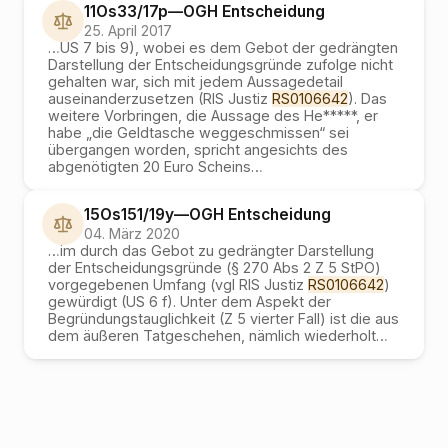
11Os33/17p
—
OGH
Entscheidung
25. April 2017
…
US 7 bis 9), wobei es dem Gebot der gedrängten
Darstellung der Entscheidungsgründe zufolge nicht
gehalten war, sich mit jedem Aussagedetail
auseinanderzusetzen (RIS Justiz
RS0106642
). Das
weitere Vorbringen, die Aussage des He*****, er
habe „die Geldtasche weggeschmissen“ sei
übergangen worden, spricht angesichts des
abgenötigten 20 Euro Scheins
…
15Os151/19y
—
OGH
Entscheidung
04. März 2020
…
im durch das Gebot zu gedrängter Darstellung
der Entscheidungsgründe (§ 270 Abs 2 Z 5 StPO)
vorgegebenen Umfang (vgl RIS Justiz
RS0106642
)
gewürdigt (US 6 f). Unter dem Aspekt der
Begründungstauglichkeit (Z 5 vierter Fall) ist die aus
dem äußeren Tatgeschehen, nämlich wiederholt
…