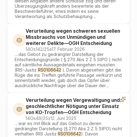
diesen Angaben andere Schlüsse zog und deren
Überzeugungskraft anders bewertete als der
Beschwerdeführer, etwa indem es seine
Verantwortung als Schutzbehauptung
…
Verurteilung wegen schweren sexuellen
Missbrauchs von Unmündigen und
weiterer Delikte
—
OGH
Entscheidung
14Os142/25a
17. Februar 2026
…
das Gebot zu gedrängter Darstellung der
Entscheidungsgründe ( § 270 Abs 2 Z 5 StPO ) nicht
auf sämtliche Aussagedetails eingehen mussten
(RIS-Justiz
RS0106642
). Davon abgesehen gibt die
Rüge die ins Treffen geführte Passage verkürzt und
sinnentstellt wieder, gab doch das Opfer über
ausdrückliche Nachfrage über die Dauer der
…
Verurteilung wegen Vergewaltigung und
geschlechtlicher Nötigung unter Einsatz
von KO-Tropfen
—
OGH
Entscheidung
14Os49/25z
12. Juni 2025
…
war es mit Blick auf das Gebot zu deren
gedrängter Darstellung (§ 270 Abs 2 Z 5 StPO) nicht
verhalten (RIS Justiz
RS0106642
). Davon