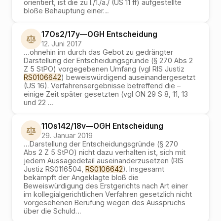
orientiert, ist die zu I./1./a./ (US 11 ff) aufgestellte
bloße Behauptung einer
…
17Os2/17y
—
OGH
Entscheidung
12. Juni 2017
…
ohnehin im durch das Gebot zu gedrängter
Darstellung der Entscheidungsgründe (§ 270 Abs 2
Z 5 StPO) vorgegebenen Umfang (vgl RIS Justiz
RS0106642
) beweiswürdigend auseinandergesetzt
(US 16). Verfahrensergebnisse betreffend die –
einige Zeit später gesetzten (vgl ON 29 S 8, 11, 13
und 22
…
11Os142/18v
—
OGH
Entscheidung
29. Januar 2019
…
Darstellung der Entscheidungsgründe (§ 270
Abs 2 Z 5 StPO) nicht dazu verhalten ist, sich mit
jedem Aussagedetail auseinanderzusetzen (RIS
Justiz RS0116504,
RS0106642
). Insgesamt
bekämpft der Angeklagte bloß die
Beweiswürdigung des Erstgerichts nach Art einer
im kollegialgerichtlichen Verfahren gesetzlich nicht
vorgesehenen Berufung wegen des Ausspruchs
über die Schuld
…