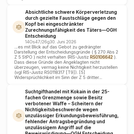
Absichtliche schwere Körperverletzung
durch gezielte Faustschläge gegen den
Kopf bei eingeschränkter
Zurechnungsfähigkeit des Täters
—
OGH
Entscheidung
14Os47/26g
30. Juni 2026
…
es mit Blick auf das Gebot zu gedrängter
Darstellung der Entscheidungsgründe ( § 270 Abs 2
Z 5 StPO ) nicht verhalten (RIS-Justiz
RS0106642
).
Dass diese Gründe den Angeklagten nicht
überzeugen, vermag keine Nichtigkeit herzustellen
(vgl RIS-Justiz RS0118317 [T9]). [5]
Widersprüchlichkeit im Sinn der Z 5 dritter
…
Suchtgifthandel mit Kokain in der 25-
fachen Grenzmenge sowie Besitz
verbotener Waffe – Scheitern der
Nichtigkeitsbeschwerde wegen
unzulässiger Erkundungsbeweisführung,
fehlender Antragsbegründung und
unzulässigem Angriff auf die
Beweiswürdigung
—
OGH
Entscheidung