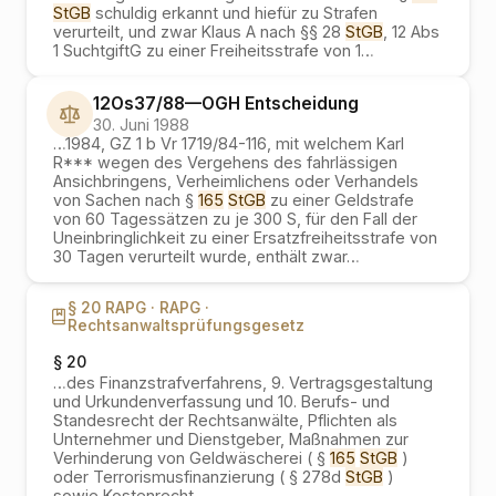
StGB
schuldig erkannt und hiefür zu Strafen
verurteilt, und zwar Klaus A nach §§ 28
StGB
, 12 Abs
1 SuchtgiftG zu einer Freiheitsstrafe von 1
…
12Os37/88
—
OGH
Entscheidung
30. Juni 1988
…
1984, GZ 1 b Vr 1719/84-116, mit welchem Karl
R*** wegen des Vergehens des fahrlässigen
Ansichbringens, Verheimlichens oder Verhandels
von Sachen nach §
165
StGB
zu einer Geldstrafe
von 60 Tagessätzen zu je 300 S, für den Fall der
Uneinbringlichkeit zu einer Ersatzfreiheitsstrafe von
30 Tagen verurteilt wurde, enthält zwar
…
§ 20 RAPG ·
RAPG ·
Rechtsanwaltsprüfungsgesetz
§ 20
…
des Finanzstrafverfahrens, 9. Vertragsgestaltung
und Urkundenverfassung und 10. Berufs- und
Standesrecht der Rechtsanwälte, Pflichten als
Unternehmer und Dienstgeber, Maßnahmen zur
Verhinderung von Geldwäscherei ( §
165
StGB
)
oder Terrorismusfinanzierung ( § 278d
StGB
)
sowie Kostenrecht.
…