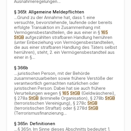
Ausnahmeregelungen
…
§ 365t
Allgemeine Meldepflichten
…
Grund zu der Annahme hat, dass 1. eine
versuchte, bevorstehende, laufende oder bereits
erfolgte Transaktion im Zusammenhang mit
Vermögensbestandteilen, die aus einer in §
165
StGB
aufgezählten strafbaren Handlung herrühren
(unter Einbeziehung von Vermögensbestandteilen,
die aus einer strafbaren Handlung des Täters selbst
herrühren), steht, 2. ein Vermögensbestandteil aus
einer in §
…
§ 366b
…
juristischen Person, mit der Behörde
zusammenzuarbeiten sowie frühere Verstöße der
verantwortlich gemachten natürlichen oder
juristischen Person. Dabei hat sie auch frühere
Verurteilungen wegen §
165
StGB
(Geldwäscherei),
§ 278a
StGB
(kriminelle Organisation), § 278b
StGB
(terroristischen Vereinigung), § 278c
StGB
(terroristischen Straftat) oder § 278d
StGB
(Terrorismusfinanzierung
…
§ 365n
Definitionen
…
§ 365n. Im Sinne dieses Abschnitts bedeutet: 1.