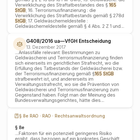
Verwirklichung des Straftatbestandes des §
165
StGB
; 16. Terrorismusfinanzierung : die
Verwirklichung des Straftatbestands gemäß § 278d
StGB
; 17. Geldwäschemeldestelle :
Geldwäschemeldestelle gemäß § 4 Abs. 2 Z 1 und
…
G408/2016 ua
—
VfGH
Entscheidung
13. Dezember 2017
…
Anlassfälle relevant: Bestimmungen zu
Geldwäscherei und Terrorismusfinanzierung finden
sich einerseits im gerichtlichen Strafrecht, wo die
Erfüllung des Tatbestands der Geldwäscherei bzw.
der Terrorismusfinanzierung gemäß §
165
StGB
strafbewehrt ist, und andererseits im
Verwaltungsstrafrecht, wo sie die Prävention von
Geldwäscherei und Terrorismusfinanzierung zum
Gegenstand haben. Folgt man der Meinung des
Bundesverwaltungsgerichtes, hätte dies
…
§ 8e RAO ·
RAO ·
Rechtsanwaltsordnung
§ 8e
…
Faktoren für ein potenziell geringeres Risiko
ergibt, dass bezogen auf ein konkretes Geschäft