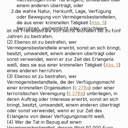
einem anderen überträgt, oder
2.
die wahre Natur, Herkunft, Lage, Verfügung
oder Bewegung von Vermögensbestandteilen,
die aus einer kriminellen Tätigkeit (
Abs. 5
)
herrühren, verheimlicht oder verschleiert,
ist mit Freiheitsstrafe von sechs Monaten bis zu fünf
Jahren zu bestrafen.
(2) Ebenso ist zu bestrafen, wer
Vermögensbestandteile erwirbt, sonst an sich bringt,
besitzt, umwandelt, einem anderen überträgt oder
sonst verwendet, wenn er zur Zeit des Erlangens
weiß, dass sie aus einer kriminellen Tätigkeit (
Abs. 5
)
eines anderen herrühren.
(3) Ebenso ist zu bestrafen, wer
Vermögensbestandteile, die der Verfügungsmacht
einer kriminellen Organisation (
§ 278a
) oder einer
terroristischen Vereinigung (
§ 278b
) unterliegen, in
deren Auftrag oder Interesse erwirbt, sonst an sich
bringt, besitzt, umwandelt, einem anderen überträgt
oder sonst verwendet, wenn er zur Zeit des
Erlangens von dieser Verfügungsmacht weiß.
(4) Wer die Tat in Bezug auf einen
Vermögensbestandteil, dessen Wert 50 000 Euro