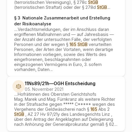
(terroristischen Vereinigung), § 278c
StGB
(terroristischen Straftat) oder der § 278d
StGB
…
§ 3
Nationale Zusammenarbeit und Erstellung
der Risikoanalyse
…
Verdachtsmeldungen, der im Anschluss daran
ergriffenen Maßnahmen und — auf Jahresbasis —
der Anzahl der untersuchten Fälle, der verfolgten
Personen und der wegen §
165
StGB
verurteilten
Personen, der Arten der Vortaten, wenn derartige
Informationen vorliegen, sowie des Werts des
eingefrorenen, beschlagnahmten oder
eingezogenen Vermögens in Euro, 3. sofern
vorhanden, Daten
…
11Ns89/21h
—
OGH
Entscheidung
05. November 2021
…
Hofrätinnen des Obersten Gerichtshofs
Mag. Marek und Mag. Fürnkranz als weitere Richter
in der Strafsache gegen ***** C***** wegen des
Vergehens der Geldwäscherei nach §
165
Abs 2
StGB
, AZ 27 Hv 97/21y des Landesgerichts Linz ,
über den Antrag der Angeklagten auf Delegierung
nach Anhörung der Generalprokuratur gemäß § 62
…