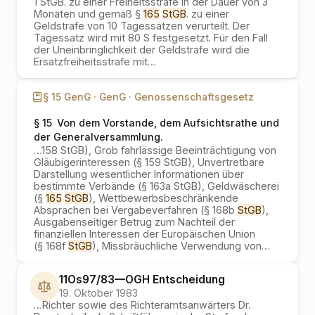
1 StGB. zu einer Freiheitsstrafe in der Dauer von 3
Monaten und gemäß §
165
StGB
. zu einer
Geldstrafe von 10 Tagessätzen verurteilt. Der
Tagessatz wird mit 80 S festgesetzt. Für den Fall
der Uneinbringlichkeit der Geldstrafe wird die
Ersatzfreiheitsstrafe mit
…
§ 15 GenG ·
GenG ·
Genossenschaftsgesetz
§ 15
Von dem Vorstande, dem Aufsichtsrathe und
der Generalversammlung.
…
158 StGB), Grob fahrlässige Beeinträchtigung von
Gläubigerinteressen (§ 159 StGB), Unvertretbare
Darstellung wesentlicher Informationen über
bestimmte Verbände (§ 163a StGB), Geldwäscherei
(§
165
StGB
), Wettbewerbsbeschränkende
Absprachen bei Vergabeverfahren (§ 168b
StGB
),
Ausgabenseitiger Betrug zum Nachteil der
finanziellen Interessen der Europäischen Union
(§ 168f
StGB
), Missbräuchliche Verwendung von
…
11Os97/83
—
OGH
Entscheidung
19. Oktober 1983
…
Richter sowie des Richteramtsanwärters Dr.