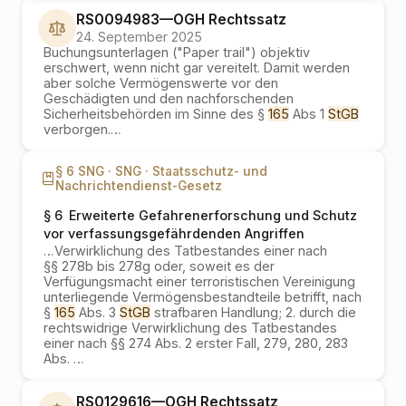
RS0094983
—
OGH
Rechtssatz
24. September 2025
Buchungsunterlagen ("Paper trail") objektiv
erschwert, wenn nicht gar vereitelt. Damit werden
aber solche Vermögenswerte vor den
Geschädigten und den nachforschenden
Sicherheitsbehörden im Sinne des §
165
Abs 1
StGB
verborgen.
…
§ 6 SNG ·
SNG ·
Staatsschutz- und
Nachrichtendienst-Gesetz
§ 6
Erweiterte Gefahrenerforschung und Schutz
vor verfassungsgefährdenden Angriffen
…
Verwirklichung des Tatbestandes einer nach
§§ 278b bis 278g oder, soweit es der
Verfügungsmacht einer terroristischen Vereinigung
unterliegende Vermögensbestandteile betrifft, nach
§
165
Abs. 3
StGB
strafbaren Handlung; 2. durch die
rechtswidrige Verwirklichung des Tatbestandes
einer nach §§ 274 Abs. 2 erster Fall, 279, 280, 283
Abs.
…
RS0129616
—
OGH
Rechtssatz