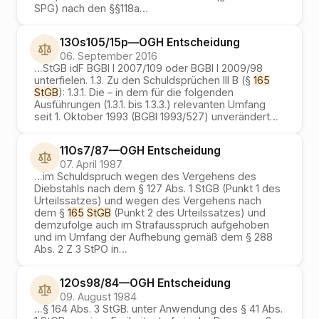
SPG) nach den §§118a
…
13Os105/15p
—
OGH
Entscheidung
06. September 2016
…
StGB idF BGBl I 2007/109 oder BGBl I 2009/98
unterfielen. 1.3. Zu den Schuldsprüchen III B (§
165
StGB
): 1.3.1. Die – in dem für die folgenden
Ausführungen (1.3.1. bis 1.3.3.) relevanten Umfang
seit 1. Oktober 1993 (BGBl 1993/527) unverändert
…
11Os7/87
—
OGH
Entscheidung
07. April 1987
…
im Schuldspruch wegen des Vergehens des
Diebstahls nach dem § 127 Abs. 1 StGB (Punkt 1 des
Urteilssatzes) und wegen des Vergehens nach
dem §
165
StGB
(Punkt 2 des Urteilssatzes) und
demzufolge auch im Strafausspruch aufgehoben
und im Umfang der Aufhebung gemäß dem § 288
Abs. 2 Z 3 StPO in
…
12Os98/84
—
OGH
Entscheidung
09. August 1984
…
§ 164 Abs. 3 StGB. unter Anwendung des § 41 Abs.