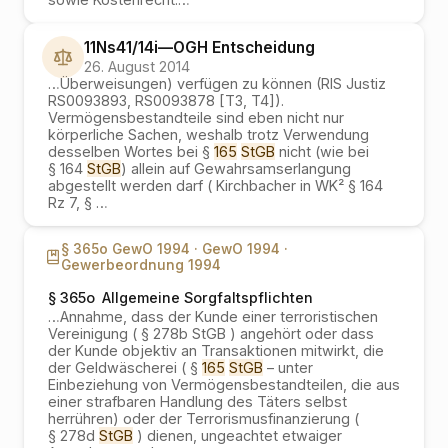
11Ns41/14i
—
OGH
Entscheidung
26. August 2014
…
Überweisungen) verfügen zu können (RIS Justiz
RS0093893, RS0093878 [T3, T4]).
Vermögensbestandteile sind eben nicht nur
körperliche Sachen, weshalb trotz Verwendung
desselben Wortes bei §
165
StGB
nicht (wie bei
§ 164
StGB
) allein auf Gewahrsamserlangung
abgestellt werden darf ( Kirchbacher in WK² § 164
Rz 7, §
…
§ 365o GewO 1994 ·
GewO 1994 ·
Gewerbeordnung 1994
§ 365o
Allgemeine Sorgfaltspflichten
…
Annahme, dass der Kunde einer terroristischen
Vereinigung ( § 278b StGB ) angehört oder dass
der Kunde objektiv an Transaktionen mitwirkt, die
der Geldwäscherei ( §
165
StGB
– unter
Einbeziehung von Vermögensbestandteilen, die aus
einer strafbaren Handlung des Täters selbst
herrühren) oder der Terrorismusfinanzierung (
§ 278d
StGB
) dienen, ungeachtet etwaiger