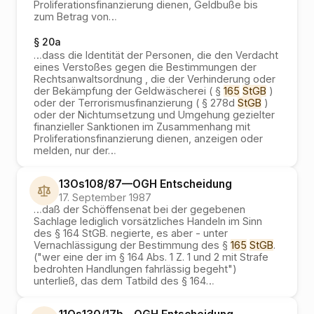
Proliferationsfinanzierung dienen, Geldbuße bis
zum Betrag von
…
§ 20a
…
dass die Identität der Personen, die den Verdacht
eines Verstoßes gegen die Bestimmungen der
Rechtsanwaltsordnung , die der Verhinderung oder
der Bekämpfung der Geldwäscherei ( §
165
StGB
)
oder der Terrorismusfinanzierung ( § 278d
StGB
)
oder der Nichtumsetzung und Umgehung gezielter
finanzieller Sanktionen im Zusammenhang mit
Proliferationsfinanzierung dienen, anzeigen oder
melden, nur der
…
13Os108/87
—
OGH
Entscheidung
17. September 1987
…
daß der Schöffensenat bei der gegebenen
Sachlage lediglich vorsätzliches Handeln im Sinn
des § 164 StGB. negierte, es aber - unter
Vernachlässigung der Bestimmung des §
165
StGB
.
("wer eine der im § 164 Abs. 1 Z. 1 und 2 mit Strafe
bedrohten Handlungen fahrlässig begeht")
unterließ, das dem Tatbild des § 164
…