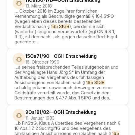
11Os130/17b
—
OGH
Entscheidung
13. März 2018
…
Oktober 2016 im Zuge ihrer förmlichen
Vernehmung als Beschuldigte gemäß § 164 StPO
(wegen eben dieses bereits bestehenden
Verdachts nach §
165
StGB
), bei der sie sich
(weiterhin) leugnend verantwortete (vgl ON 9 S 1,
9 ff), ist demnach – als gegen dasselbe Rechtsgut
gerichtete
…
15Os71/90
—
OGH
Entscheidung
16. Oktober 1990
…
a seines freisprechenden Teiles aufgehoben und
der Angeklagte Hans Jörg S* im Umfang der
Aufhebung des Vergehens des fahrlässigen
Ansichbringens von Sachen nach §
165
StGB
schuldig erkannt sowie auch deswegen zu einer
Geldstrafe verurteilt wurde, das Gesetz in den
Bestimmungen des § 477 Abs. 1 StPO und des
…
9Os181/82
—
OGH
Entscheidung
11. Januar 1983
…
b FinStrG, Klaus A überdies des Vergehens nach §
16 Abs 1 Z 2 SuchtgiftG und des Vergehens des
fahrlässigen Ansichbringens von Sachen nach §
165