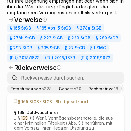
für ihre Begehung empfangen hat oder wenn sich in
ihm der Wert des ursprünglich erlangten oder
empfangenen Vermögensbestandteils verkörpert.
Verweise
§ 165 StGB
§ 165 Abs. 5 StGB
§ 278a StGB
§ 278b StGB
§ 223 StGB
§ 229 StGB
§ 289 StGB
§ 293 StGB
§ 295 StGB
§ 27 StGB
§ 1 SMG
(EU) 2018/1673
(EU) 2018/1673
(EU) 2018/1673
Rückverweise
Entscheidungen
228
Gesetze
20
Rechtssätze
18
§ 165 StGB ·
StGB ·
Strafgesetzbuch
§ 165
Geldwäscherei
…
§
165
. (1) Wer 1. Vermögensbestandteile, die aus
einer kriminellen Tätigkeit ( Abs. 5 ) herrühren, mit
dem Vorsatz, ihren illegalen Ursprung zu