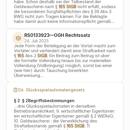
habe. Schon deshalb sei der Tatbestand der
Geldwäscherei nach §
165
StGB
nicht erfüllt, sodass
die besonderen Sorgfaltspflichten des § 39 Abs 3
BWG nicht zum Tragen kämen. Für die Beklagte
habe damit auch keine Informationspflicht gemäß
…
RS0133923
—
OGH
Rechtssatz
24. Juli 2025
Jede Form der Beteiligung an der Vortat macht zum
Vortäter und verhindert damit eine Strafbarkeit nach
§
165
Abs 2
StGB
. Ein Beitrag zum Betrug ist über
die formelle Vollendung hinaus bis zur materiellen
Vollendung (Vollbringung) möglich, somit bei einer
(wie hier) durch Täuschung bewirkten
Überweisung
…
Oö. Glücksspielautomatengesetz
§ 2
§ 2Begriffsbestimmungen
…
drei Glücksspielautomaten in derselben
Betriebsräumlichkeit; 9. wirtschaftlicher Eigentümer:
ein wirtschaftlicher Eigentümer gemäß § 2 WiEReG;
10. Geldwäscherei : die Verwirklichung des
Straftatbestands gemäß §
165
StGB
; 11.