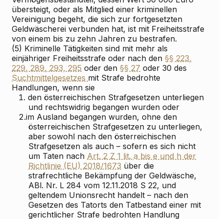
übersteigt, oder als Mitglied einer kriminellen
Vereinigung begeht, die sich zur fortgesetzten
Geldwäscherei verbunden hat, ist mit Freiheitsstrafe
von einem bis zu zehn Jahren zu bestrafen.
(5) Kriminelle Tätigkeiten sind mit mehr als
einjähriger Freiheitsstrafe oder nach den
§§ 223,
229, 289, 293, 295
oder den
§§ 27
oder 30 des
Suchtmittelgesetzes
mit Strafe bedrohte
Handlungen, wenn sie
1.
den österreichischen Strafgesetzen unterliegen
und rechtswidrig begangen wurden oder
2.
im Ausland begangen wurden, ohne den
österreichischen Strafgesetzen zu unterliegen,
aber sowohl nach den österreichischen
Strafgesetzen als auch – sofern es sich nicht
um Taten nach
Art. 2 Z 1 lit. a bis e und h der
Richtlinie (EU) 2018/1673
über die
strafrechtliche Bekämpfung der Geldwäsche,
ABl. Nr. L 284 vom 12.11.2018 S 22, und
geltendem Unionsrecht handelt – nach den
Gesetzen des Tatorts den Tatbestand einer mit
gerichtlicher Strafe bedrohten Handlung