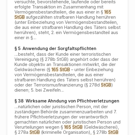
versuchte, bevorstehende, laufende oder bereits
erfolgte Transaktion im Zusammenhang mit
Vermögensbestandteilen, die aus einer in §
165
StGB
aufgezählten strafbaren Handlung herrühren
(unter Einbeziehung von Vermögensbestandteilen,
die aus einer strafbaren Handlung des Täters selbst
herrühren), steht, 2. ein Vermögensbestandteil aus
einer in §
…
§ 5
Anwendung der Sorgfaltspflichten
…
besteht, dass der Kunde einer terroristischen
Vereinigung (§ 278b StGB) angehört oder dass der
Kunde objektiv an Transaktionen mitwirkt, die der
Geldwäscherei (§
165
StGB
– unter Einbeziehung
von Vermögensbestandteilen, die aus einer
strafbaren Handlung des Täters selbst herrühren)
oder der Terrorismusfinanzierung (§ 278d
StGB
)
dienen; 5. bei Zweifeln
…
§ 38
Wirksame Ahndung von Pflichtverletzungen
…
natürlichen oder juristischen Person, mit der
zuständigen Behörde zusammenzuarbeiten und 7.
frühere Pflichtverletzungen der verantwortlich
gemachten natürlichen oder juristischen Person und
Verurteilungen wegen §
165
StGB
(Geldwäscherei),
§ 278a
StGB
(kriminelle Organisation), § 278b
StGB