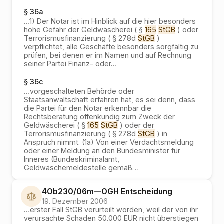
§ 36a
…
1) Der Notar ist im Hinblick auf die hier besonders
hohe Gefahr der Geldwäscherei ( §
165
StGB
) oder
Terrorismusfinanzierung ( § 278d
StGB
)
verpflichtet, alle Geschäfte besonders sorgfältig zu
prüfen, bei denen er im Namen und auf Rechnung
seiner Partei Finanz- oder
…
§ 36c
…
vorgeschalteten Behörde oder
Staatsanwaltschaft erfahren hat, es sei denn, dass
die Partei für den Notar erkennbar die
Rechtsberatung offenkundig zum Zweck der
Geldwäscherei ( §
165
StGB
) oder der
Terrorismusfinanzierung ( § 278d
StGB
) in
Anspruch nimmt. (1a) Von einer Verdachtsmeldung
oder einer Meldung an den Bundesminister für
Inneres (Bundeskriminalamt,
Geldwäschemeldestelle gemäß
…
4Ob230/06m
—
OGH
Entscheidung
19. Dezember 2006
…
erster Fall StGB verurteilt worden, weil der von ihr
verursachte Schaden 50.000 EUR nicht überstiegen