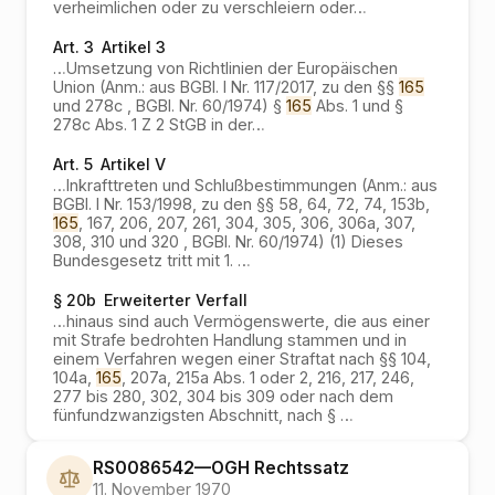
verheimlichen oder zu verschleiern oder
…
Art. 3
Artikel 3
…
Umsetzung von Richtlinien der Europäischen
Union (Anm.: aus BGBl. I Nr. 117/2017, zu den §§
165
und 278c , BGBl. Nr. 60/1974) §
165
Abs. 1 und §
278c Abs. 1 Z 2 StGB in der
…
Art. 5
Artikel V
…
Inkrafttreten und Schlußbestimmungen (Anm.: aus
BGBl. I Nr. 153/1998, zu den §§ 58, 64, 72, 74, 153b,
165
, 167, 206, 207, 261, 304, 305, 306, 306a, 307,
308, 310 und 320 , BGBl. Nr. 60/1974) (1) Dieses
Bundesgesetz tritt mit 1.
…
§ 20b
Erweiterter Verfall
…
hinaus sind auch Vermögenswerte, die aus einer
mit Strafe bedrohten Handlung stammen und in
einem Verfahren wegen einer Straftat nach §§ 104,
104a,
165
, 207a, 215a Abs. 1 oder 2, 216, 217, 246,
277 bis 280, 302, 304 bis 309 oder nach dem
fünfundzwanzigsten Abschnitt, nach §
…
RS0086542
—
OGH
Rechtssatz
11. November 1970