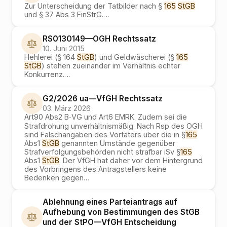
Zur Unterscheidung der Tatbilder nach §
165
StGB
und § 37 Abs 3 FinStrG.
…
RS0130149
—
OGH
Rechtssatz
10. Juni 2015
Hehlerei (§ 164
StGB
) und Geldwäscherei (§
165
StGB
) stehen zueinander im Verhältnis echter
Konkurrenz.
…
G2/2026 ua
—
VfGH
Rechtssatz
03. März 2026
Art90 Abs2 B‑VG und Art6 EMRK. Zudem sei die
Strafdrohung unverhältnismäßig. Nach Rsp des OGH
sind Falschangaben des Vortäters über die in §
165
Abs1
StGB
genannten Umstände gegenüber
Strafverfolgungsbehörden nicht strafbar iSv §
165
Abs1
StGB
. Der VfGH hat daher vor dem Hintergrund
des Vorbringens des Antragstellers keine
Bedenken gegen
…
Ablehnung eines Parteiantrags auf
Aufhebung von Bestimmungen des StGB
und der StPO
—
VfGH
Entscheidung