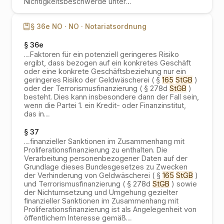
Nichtigkeitsbeschwerde unter
…
§ 36e NO ·
NO ·
Notariatsordnung
§ 36e
…
Faktoren für ein potenziell geringeres Risiko
ergibt, dass bezogen auf ein konkretes Geschäft
oder eine konkrete Geschäftsbeziehung nur ein
geringeres Risiko der Geldwäscherei ( §
165
StGB
)
oder der Terrorismusfinanzierung ( § 278d
StGB
)
besteht. Dies kann insbesondere dann der Fall sein,
wenn die Partei 1. ein Kredit- oder Finanzinstitut,
das in
…
§ 37
…
finanzieller Sanktionen im Zusammenhang mit
Proliferationsfinanzierung zu enthalten. Die
Verarbeitung personenbezogener Daten auf der
Grundlage dieses Bundesgesetzes zu Zwecken
der Verhinderung von Geldwäscherei ( §
165
StGB
)
und Terrorismusfinanzierung ( § 278d
StGB
) sowie
der Nichtumsetzung und Umgehung gezielter
finanzieller Sanktionen im Zusammenhang mit
Proliferationsfinanzierung ist als Angelegenheit von
öffentlichem Interesse gemäß
…