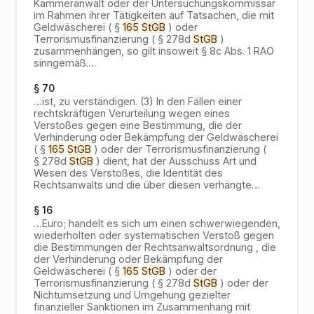
Kammeranwalt oder der Untersuchungskommissär
im Rahmen ihrer Tätigkeiten auf Tatsachen, die mit
Geldwäscherei ( §
165
StGB
) oder
Terrorismusfinanzierung ( § 278d
StGB
)
zusammenhängen, so gilt insoweit § 8c Abs. 1 RAO
sinngemäß.
…
§ 70
…
ist, zu verständigen. (3) In den Fällen einer
rechtskräftigen Verurteilung wegen eines
Verstoßes gegen eine Bestimmung, die der
Verhinderung oder Bekämpfung der Geldwäscherei
( §
165
StGB
) oder der Terrorismusfinanzierung (
§ 278d
StGB
) dient, hat der Ausschuss Art und
Wesen des Verstoßes, die Identität des
Rechtsanwalts und die über diesen verhängte
…
§ 16
…
Euro; handelt es sich um einen schwerwiegenden,
wiederholten oder systematischen Verstoß gegen
die Bestimmungen der Rechtsanwaltsordnung , die
der Verhinderung oder Bekämpfung der
Geldwäscherei ( §
165
StGB
) oder der
Terrorismusfinanzierung ( § 278d
StGB
) oder der
Nichtumsetzung und Umgehung gezielter
finanzieller Sanktionen im Zusammenhang mit