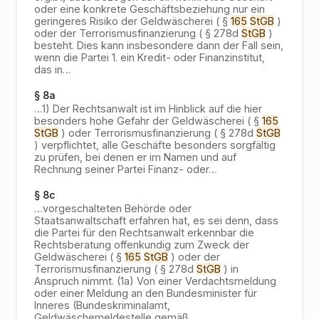
oder eine konkrete Geschäftsbeziehung nur ein
geringeres Risiko der Geldwäscherei ( §
165
StGB
)
oder der Terrorismusfinanzierung ( § 278d
StGB
)
besteht. Dies kann insbesondere dann der Fall sein,
wenn die Partei 1. ein Kredit- oder Finanzinstitut,
das in
…
§ 8a
…
1) Der Rechtsanwalt ist im Hinblick auf die hier
besonders hohe Gefahr der Geldwäscherei ( §
165
StGB
) oder Terrorismusfinanzierung ( § 278d
StGB
) verpflichtet, alle Geschäfte besonders sorgfältig
zu prüfen, bei denen er im Namen und auf
Rechnung seiner Partei Finanz- oder
…
§ 8c
…
vorgeschalteten Behörde oder
Staatsanwaltschaft erfahren hat, es sei denn, dass
die Partei für den Rechtsanwalt erkennbar die
Rechtsberatung offenkundig zum Zweck der
Geldwäscherei ( §
165
StGB
) oder der
Terrorismusfinanzierung ( § 278d
StGB
) in
Anspruch nimmt. (1a) Von einer Verdachtsmeldung
oder einer Meldung an den Bundesminister für
Inneres (Bundeskriminalamt,
Geldwäschemeldestelle gemäß
…