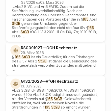
G2/2026 ua
03. März 2026
…
Abs2 B VG und Art6 EMRK. Zudem sei die
Strafdrohung unverhältnismäßig. Nach der
Rechtsprechung des Obersten Gerichtshofes sind
Falschangaben des Vortäters über die in §
165
Abs1
StGB
genannten Umstände gegenüber
Strafverfolgungsbehörden nicht strafbar iSv §
165
Abs1
StGB
(OGH 13.3.2018, 11 Os 130/17b; 10.10.2018,
13 Os
…
RS0091927
—
OGH
Rechtssatz
29. März 1988
§
165
StGB
ist ein Dauerdelikt; für den Fristbeginn
des § 57 Abs 2
StGB
ist daher die Beendigung des
strafgesetzlich verpönten Zustandes maßgebend.
…
G132/2023
—
VfGH
Rechtssatz
13. Juni 2023
Abs2 StGB idF BGBl I 108/2010. Mit BGBl I 159/2021
wurde §20b Abs2 StGB lediglich insoweit geändert,
als der Verweis auf §
165
StGB
(Geldwäscherei)
entfallen ist, weil mit derselben Novelle die
Strafdrohungen in §
165
StGB
so erhöht wurden,