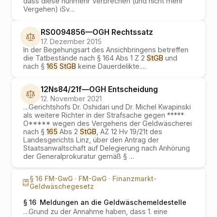
dass diese nunmehr Verbrechen (und nicht mehr
Vergehen) iSv
…
RS0094856
—
OGH
Rechtssatz
17. Dezember 2015
In der Begehungsart des Ansichbringens betreffen
die Tatbestände nach § 164 Abs 1 Z 2
StGB
und
nach §
165
StGB
keine Dauerdelikte.
…
12Ns84/21f
—
OGH
Entscheidung
12. November 2021
…
Gerichtshofs Dr. Oshidari und Dr. Michel Kwapinski
als weitere Richter in der Strafsache gegen *****
O***** wegen des Vergehens der Geldwäscherei
nach §
165
Abs 2
StGB
, AZ 12 Hv 19/21t des
Landesgerichts Linz, über den Antrag der
Staatsanwaltschaft auf Delegierung nach Anhörung
der Generalprokuratur gemäß §
…
§ 16 FM-GwG ·
FM-GwG ·
Finanzmarkt-
Geldwäschegesetz
§ 16
Meldungen an die Geldwäschemeldestelle
…
Grund zu der Annahme haben, dass 1. eine