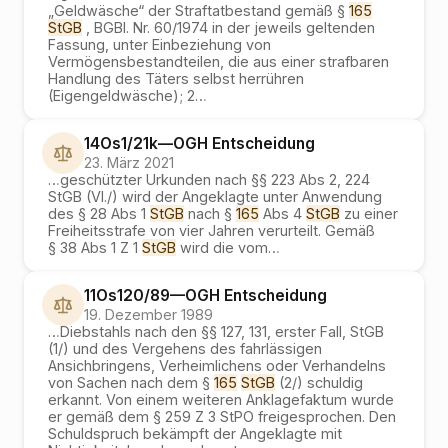
„Geldwäsche“ der Straftatbestand gemäß §
165
StGB
, BGBl. Nr. 60/1974 in der jeweils geltenden
Fassung, unter Einbeziehung von
Vermögensbestandteilen, die aus einer strafbaren
Handlung des Täters selbst herrühren
(Eigengeldwäsche); 2
…
14Os1/21k
—
OGH
Entscheidung
23. März 2021
…
geschützter Urkunden nach §§ 223 Abs 2, 224
StGB (VI./) wird der Angeklagte unter Anwendung
des § 28 Abs 1
StGB
nach §
165
Abs 4
StGB
zu einer
Freiheitsstrafe von vier Jahren verurteilt. Gemäß
§ 38 Abs 1 Z 1
StGB
wird die vom
…
11Os120/89
—
OGH
Entscheidung
19. Dezember 1989
…
Diebstahls nach den §§ 127, 131, erster Fall, StGB
(1/) und des Vergehens des fahrlässigen
Ansichbringens, Verheimlichens oder Verhandelns
von Sachen nach dem §
165
StGB
(2/) schuldig
erkannt. Von einem weiteren Anklagefaktum wurde
er gemäß dem § 259 Z 3 StPO freigesprochen. Den
Schuldspruch bekämpft der Angeklagte mit