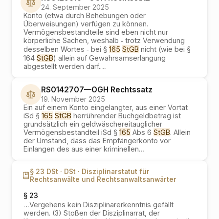
24. September 2025
Konto (etwa durch Behebungen oder
Überweisungen) verfügen zu können.
Vermögensbestandteile sind eben nicht nur
körperliche Sachen, weshalb ‑ trotz Verwendung
desselben Wortes ‑ bei §
165
StGB
nicht (wie bei §
164
StGB
) allein auf Gewahrsamserlangung
abgestellt werden darf.
…
RS0142707
—
OGH
Rechtssatz
19. November 2025
Ein auf einem Konto eingelangter, aus einer Vortat
iSd §
165
StGB
herrührender Buchgeldbetrag ist
grundsätzlich ein geldwäschereitauglicher
Vermögensbestandteil iSd §
165
Abs 6
StGB
. Allein
der Umstand, dass das Empfängerkonto vor
Einlangen des aus einer kriminellen
…
§ 23 DSt ·
DSt ·
Disziplinarstatut für
Rechtsanwälte und Rechtsanwaltsanwärter
§ 23
…
Vergehens kein Disziplinarerkenntnis gefällt
werden. (3) Stoßen der Disziplinarrat, der