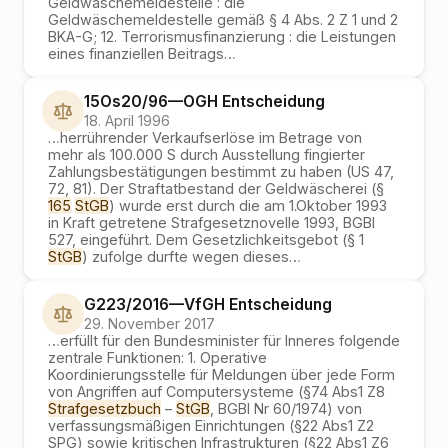
Geldwäschemeldestelle : die
Geldwäschemeldestelle gemäß § 4 Abs. 2 Z 1 und 2
BKA-G; 12. Terrorismusfinanzierung : die Leistungen
eines finanziellen Beitrags
…
15Os20/96
—
OGH
Entscheidung
18. April 1996
…
herrührender Verkaufserlöse im Betrage von
mehr als 100.000 S durch Ausstellung fingierter
Zahlungsbestätigungen bestimmt zu haben (US 47,
72, 81). Der Straftatbestand der Geldwäscherei (§
165
StGB
) wurde erst durch die am 1.Oktober 1993
in Kraft getretene Strafgesetznovelle 1993, BGBl
527, eingeführt. Dem Gesetzlichkeitsgebot (§ 1
StGB
) zufolge durfte wegen dieses
…
G223/2016
—
VfGH
Entscheidung
29. November 2017
…
erfüllt für den Bundesminister für Inneres folgende
zentrale Funktionen: 1. Operative
Koordinierungsstelle für Meldungen über jede Form
von Angriffen auf Computersysteme (§74 Abs1 Z8
Strafgesetzbuch
–
StGB
, BGBl Nr 60/1974) von
verfassungsmäßigen Einrichtungen (§22 Abs1 Z2
SPG) sowie kritischen Infrastrukturen (§22 Abs1 Z6