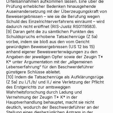
Urteilsannahmen aufkommen lassen. Eine über die
Prüfung erheblicher Bedenken hinausgehende
Auseinandersetzung mit der Überzeugungskraft von
Beweisergebnissen – wie sie die Berufung wegen
Schuld des Einzelrichterverfahrens einräumt – wird
dadurch nicht eröffnet (RIS-Justiz RS0119583).
[9]
Daran geht die zu sämtlichen Punkten des
Schuldspruchs erhobene Tatsachenrüge (Z 5a)
vorbei, indem sie bloß aus den vom Gericht
gewürdigten Beweisergebnissen (US 12 bis 15)
anhand eigener Beweiswerterwägungen zu den
Angaben der jeweiligen Opfer sowie der Zeugin T*
K* unter Argumentation mit der „allgemeinen
Lebenserfahrung“ für den Beschwerdeführer
günstigere Schlüsse ableitet.
[10]
Indem die Tatsachenrüge als Aufklärungsrüge
(Z 5a) zu I./1./b/ und II./ eine Verletzung der Pflicht
des Erstgerichts zur amtswegigen
Wahrheitsforschung durch Ladung und
Vernehmung der Zeugin T* K* in der
Hauptverhandlung behauptet, macht sie nicht
deutlich, wodurch der Beschwerdeführer an der
Stellung eines diesbezüglichen Antrags in der