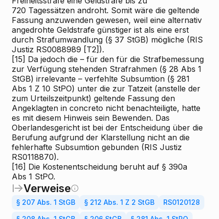
Freiheitsstrafe eine Geldstrafe bis zu
720 Tagessätzen androht. Somit wäre die geltende
Fassung anzuwenden gewesen, weil eine alternativ
angedrohte Geldstrafe günstiger ist als eine erst
durch Strafumwandlung (§ 37 StGB) mögliche (RIS
Justiz RS0088989 [T2]).
[15]
Da jedoch die – für den für die Strafbemessung
zur Verfügung stehenden Strafrahmen (§ 28 Abs 1
StGB) irrelevante – verfehlte Subsumtion (§ 281
Abs 1 Z 10 StPO) unter die zur Tatzeit (anstelle der
zum Urteilszeitpunkt) geltende Fassung den
Angeklagten in concreto nicht benachteiligte, hatte
es mit diesem Hinweis sein Bewenden. Das
Oberlandesgericht ist bei der Entscheidung über die
Berufung aufgrund der Klarstellung nicht an die
fehlerhafte Subsumtion gebunden (RIS
Justiz
RS0118870).
[16]
Die Kostenentscheidung beruht auf § 390a
Abs 1 StPO.
Verweise
§ 207 Abs. 1 StGB
§ 212 Abs. 1 Z 2 StGB
RS0120128