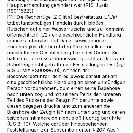
Hauptverhandlung gehindert war (RIS-Justiz
RS0115823).
[11]
Die Rechtsrüge (Z 9 lit a) bestreitet zu I./1./a/
tatbestandsmäßiges Handeln durch bloßes
Rutschen auf einer Wasserrutsche und zu (gemeint
offensichtlich) I./2./ eine geschlechtliche Handlung
mangels Intensität und Dauer sowie mangels
Zugehörigkeit der berührten Körperstellen zur
unmittelbaren Geschlechtssphäre des Opfers. Sie
hält damit prozessordnungswidrig nicht an den vom
Schöffengericht getroffenen Feststellungen fest (vgl
RIS
Justiz RS0099810), wonach der
Beschwerdeführer, dem es jeweils darauf ankam,
eine geschlechtliche Handlung an einer unmündigen
Person vorzunehmen, zum einen seine Badehose
nach unten zog und mit seinem Penis den unteren
Teil des Rückens der Zeugin P* berührte sowie
diesen dagegen drückte und zum anderen die
Bikinihose der Zeugin N* nach unten zog und deren
seitlichen Intimbereich nicht bloß flüchtig berührte
(US 8, 10). Welche darüber hinausgehenden
Feststellungen zur Subsumtion unter § 207 Abs 1