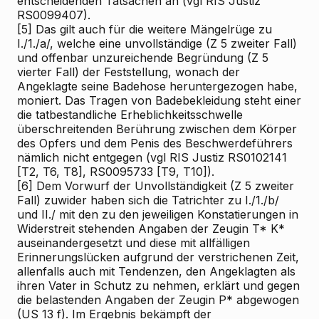
entscheidenden Tatsachen an (vgl RIS
Justiz
RS0099407).
[5]
Das gilt auch für die weitere Mängelrüge zu
I./1./a/, welche eine unvollständige (Z 5 zweiter Fall)
und offenbar unzureichende Begründung (Z 5
vierter Fall) der Feststellung, wonach der
Angeklagte seine Badehose heruntergezogen habe,
moniert. Das Tragen von Badebekleidung steht einer
die tatbestandliche Erheblichkeitsschwelle
überschreitenden Berührung zwischen dem Körper
des Opfers und dem Penis des Beschwerdeführers
nämlich nicht entgegen (vgl RIS
Justiz RS0102141
[T2, T6, T8], RS0095733 [T9, T10]).
[6]
Dem Vorwurf der Unvollständigkeit (Z 5 zweiter
Fall) zuwider haben sich die Tatrichter zu I./1./b/
und II./ mit den zu den jeweiligen Konstatierungen in
Widerstreit stehenden Angaben der Zeugin T* K*
auseinandergesetzt und diese mit allfälligen
Erinnerungslücken aufgrund der verstrichenen Zeit,
allenfalls auch mit Tendenzen, den Angeklagten als
ihren Vater in Schutz zu nehmen, erklärt und gegen
die belastenden Angaben der Zeugin P* abgewogen
(US 13 f). Im Ergebnis bekämpft der