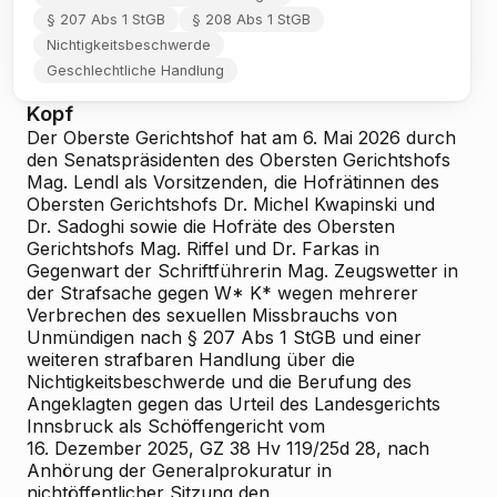
§ 207 Abs 1 StGB
§ 208 Abs 1 StGB
Nichtigkeitsbeschwerde
Geschlechtliche Handlung
Kopf
Der Oberste Gerichtshof hat am 6. Mai 2026 durch
den Senatspräsidenten des Obersten Gerichtshofs
Mag. Lendl als Vorsitzenden, die Hofrätinnen des
Obersten Gerichtshofs Dr. Michel
Kwapinski und
Dr. Sadoghi sowie die Hofräte des Obersten
Gerichtshofs Mag. Riffel und Dr. Farkas in
Gegenwart der Schriftführerin Mag. Zeugswetter in
der Strafsache gegen W* K* wegen mehrerer
Verbrechen des sexuellen Missbrauchs von
Unmündigen nach § 207 Abs 1 StGB und einer
weiteren strafbaren Handlung über die
Nichtigkeitsbeschwerde und die Berufung des
Angeklagten gegen das Urteil des Landesgerichts
Innsbruck als Schöffengericht vom
16. Dezember 2025, GZ 38 Hv 119/25d
28, nach
Anhörung der Generalprokuratur in
nichtöffentlicher Sitzung den