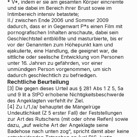
* V*, indem er sie am gesamten Körper eincremte
und sie dabei im Bereich ihrer Brust sowie im
Intimbereich intensiv betastete;
II./ zwischen Ende 2006 und Sommer 2009
dadurch, dass er in Gegenwart P*s einen Film mit
pornografischen Inhalten anschaute, dabei sein
Geschlechtsteil entblößte und masturbierte, bis er
vor der Genannten zum Höhepunkt kam und
ejakulierte, eine Handlung, die geeignet war, die
sittliche oder seelische Entwicklung von Personen
unter 16. Jahren zu gefährden, vor einer
unmündigen Person vorgenommen, um sich
dadurch geschlechtlich zu befriedigen.
Rechtliche Beurteilung
[3]
Die gegen dieses Urteil aus § 281 Abs 1 Z 5, 5a
und 9 lit a StPO erhobene Nichtigkeitsbeschwerde
des Angeklagten verfehlt ihr Ziel.
[4]
Zu I./1./a/ behauptet die Mängelrüge
Undeutlichkeit (Z 5 erster Fall) der Feststellungen
zur Art des Rutschens (mit oder ohne Reifen) sowie
dazu, „auf welche Art der Angeklagte seine
Badehose nach unten zog“, spricht damit aber keine