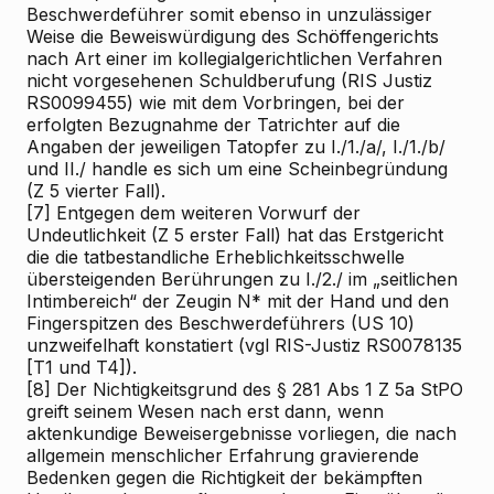
Beschwerdeführer somit ebenso in unzulässiger
Weise die Beweiswürdigung des Schöffengerichts
nach Art einer im kollegialgerichtlichen Verfahren
nicht vorgesehenen Schuldberufung (RIS
Justiz
RS0099455) wie mit dem Vorbringen, bei der
erfolgten Bezugnahme der Tatrichter auf die
Angaben der jeweiligen Tatopfer zu I./1./a/, I./1./b/
und II./ handle es sich um eine Scheinbegründung
(Z 5 vierter Fall).
[7]
Entgegen dem weiteren Vorwurf der
Undeutlichkeit (Z 5 erster Fall) hat das Erstgericht
die die tatbestandliche Erheblichkeitsschwelle
übersteigenden Berührungen zu I./2./ im „seitlichen
Intimbereich“ der Zeugin N* mit der Hand und den
Fingerspitzen des Beschwerdeführers (US 10)
unzweifelhaft konstatiert (vgl RIS-Justiz RS0078135
[T1 und T4]).
[8]
Der Nichtigkeitsgrund des § 281 Abs 1 Z 5a StPO
greift seinem Wesen nach erst dann, wenn
aktenkundige Beweisergebnisse vorliegen, die nach
allgemein menschlicher Erfahrung gravierende
Bedenken gegen die Richtigkeit der bekämpften