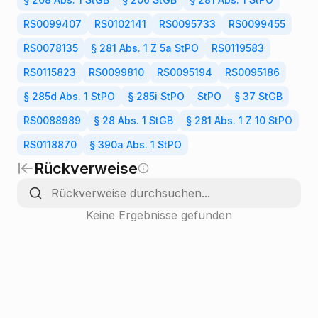
§ 208 Abs. 1 StGB
§ 206 StGB
§ 281 Abs. 1 StPO
RS0099407
RS0102141
RS0095733
RS0099455
RS0078135
§ 281 Abs. 1 Z 5a StPO
RS0119583
RS0115823
RS0099810
RS0095194
RS0095186
§ 285d Abs. 1 StPO
§ 285i StPO
StPO
§ 37 StGB
RS0088989
§ 28 Abs. 1 StGB
§ 281 Abs. 1 Z 10 StPO
RS0118870
§ 390a Abs. 1 StPO
Rückverweise
Keine Ergebnisse gefunden