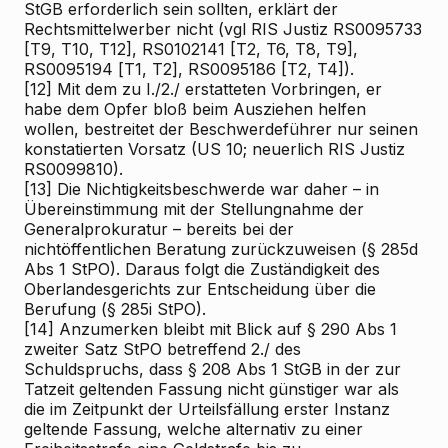
StGB erforderlich sein sollten, erklärt der
Rechtsmittelwerber nicht (vgl RIS
Justiz RS0095733
[T9, T10, T12], RS0102141 [T2, T6, T8, T9],
RS0095194 [Т1, Т2], RS0095186 [T2, T4]).
[12]
Mit dem zu I./2./ erstatteten Vorbringen, er
habe dem Opfer bloß beim Ausziehen helfen
wollen, bestreitet der Beschwerdeführer nur seinen
konstatierten Vorsatz (US 10; neuerlich RIS
Justiz
RS0099810).
[13]
Die Nichtigkeitsbeschwerde war daher – in
Übereinstimmung mit der Stellungnahme der
Generalprokuratur – bereits bei der
nichtöffentlichen Beratung zurückzuweisen (§ 285d
Abs 1 StPO). Daraus folgt die Zuständigkeit des
Oberlandesgerichts zur Entscheidung über die
Berufung (§ 285i StPO).
[14]
Anzumerken bleibt mit Blick auf § 290 Abs 1
zweiter Satz StPO betreffend 2./ des
Schuldspruchs, dass § 208 Abs 1 StGB in der zur
Tatzeit geltenden Fassung nicht günstiger war als
die im Zeitpunkt der Urteilsfällung erster Instanz
geltende Fassung, welche alternativ zu einer