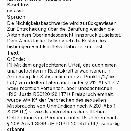
Beschluss
gefasst:
Spruch
Die Nichtigkeitsbeschwerde wird zurückgewiesen.
Zur Entscheidung über die Berufung werden die
Akten dem Oberlandesgericht Innsbruck zugeleitet.
Dem Angeklagten fallen auch die Kosten des
bisherigen Rechtsmittelverfahrens zur Last.
Text
Gründe:
[1]
Mit dem angefochtenen Urteil, das auch einen
unangefochten in Rechtskraft erwachsenen, in
Ansehung der Subsumtion der zu Punkt I./1./ bis
I./3./ verurteilten Taten auch unter § 212 Abs 1 Z 2
StGB rechtlich verfehlten, aber unbeachtlichen
(RIS-Justiz RS0120128 [T7]) Freispruch enthält,
wurde W* K* der Verbrechen des sexuellen
Missbrauchs von Unmündigen nach § 207 Abs 1
StGB (I./) sowie des Vergehens der sittlichen
Gefährdung von Personen unter 16. Jahren nach
§ 208 Abs 1 StGB idF BGBl I 2004/15 (II./) schuldig
erkannt.