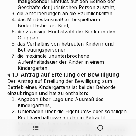
maßgebender Einfluss auf den Betrieb der
Geschäfte der juristischen Person zusteht,
3.
die Anforderungen an die Räumlichkeiten,
4.
das Mindestausmaß an bespielbarer
Bodenfläche pro Kind,
5.
die zulässige Höchstzahl der Kinder in den
Gruppen,
6.
das Verhältnis von betreuten Kindern und
Betreuungspersonen,
7.
die maximale ununterbrochene
Aufenthaltsdauer der Kinder in einem
Kindergarten.
§ 10
Antrag auf Erteilung der Bewilligung
Der Antrag auf Erteilung der Bewilligung zum
Betrieb eines Kindergartens ist bei der Behörde
einzubringen und hat zu enthalten:
1.
Angaben über Lage und Ausmaß des
Kindergartens,
2.
Unterlagen über die Eigentums- oder sonstigen
Rechtsverhältnisse an den in Betracht
kommenden Liegenschaften; bei
Bestandverträgen ist dem Antrag eine Abschrift
des Bestandvertrages anzuschließen, aus dem