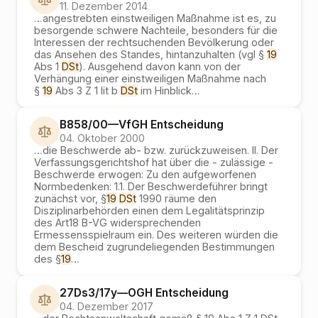
11. Dezember 2014
…
angestrebten einstweiligen Maßnahme ist es, zu
besorgende schwere Nachteile, besonders für die
Interessen der rechtsuchenden Bevölkerung oder
das Ansehen des Standes, hintanzuhalten (vgl §
19
Abs 1
DSt
). Ausgehend davon kann von der
Verhängung einer einstweiligen Maßnahme nach
§
19
Abs 3 Z 1 lit b
DSt
im Hinblick
…
B858/00
—
VfGH
Entscheidung
04. Oktober 2000
…
die Beschwerde ab- bzw. zurückzuweisen. II. Der
Verfassungsgerichtshof hat über die - zulässige -
Beschwerde erwogen: Zu den aufgeworfenen
Normbedenken: 1.1. Der Beschwerdeführer bringt
zunächst vor, §
19
DSt
1990 räume den
Disziplinarbehörden einen dem Legalitätsprinzip
des Art18 B-VG widersprechenden
Ermessensspielraum ein. Des weiteren würden die
dem Bescheid zugrundeliegenden Bestimmungen
des §
19
…
27Ds3/17y
—
OGH
Entscheidung
04. Dezember 2017