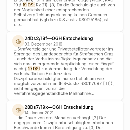
10 §
19
DSt
Rz 21). [8] Da die Beschuldigte auch von
der Möglichkeit einer entsprechenden
Selbstverpflichtungserklärung keinen Gebrauch
gemacht hat (vgl dazu RIS Justiz RS0125185), ist
die
…
24Ds2/18f
—
OGH
Entscheidung
03. Dezember 2018
…
Strafverteidiger und Privatbeteiligtenvertreter im
Sprengel des Landesgerichts für Strafsachen Graz
– auch der Verhältnismäßigkeitsgrundsatz und die
sich daraus ergebende Verpflichtung, einen Eingriff
nach §
19
DSt
zur Vermeidung der Vernichtung der
wirtschaftlichen Existenz des
Disziplinarbeschuldigten nur so behutsam wie
möglich vorzunehmen (RIS-Justiz RS0117087 [T1]),
nicht entgegen, zumal die
verfahrensgegenständliche Maßnahme
…
28Ds7/19x
—
OGH
Entscheidung
14. Januar 2021
…
die Dauer von drei Monaten verhängt. [2] Der
dagegen vom Disziplinarbeschuldigten erhobenen
Beschwerde kommt Berechtigung zu. [3] Der