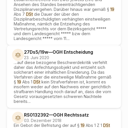
Ansehen des Standes beeinträchtigenden
Disziplinarvergehen. Darüber hinaus war gemäß §
19
Abs 7
DSt
die Dauer der über den
Disziplinarbeschuldigten verhängten einstweiligen
Maßnahme, nämlich die Entziehung des
Vertretungsrechts vor dem Bezirksgericht *****
und dem Landesgericht ***** bzw dem
Landesgericht ***** vom 11
…
27Ds5/19w
—
OGH
Entscheidung
23. Juni 2020
…
auf diese bezogene Beschwerdekritik verfehlt
daher das Anfechtungsobjekt und entzieht sich
solcherart einer inhaltlichen Erwiderung. Da das
Verfahren über die einstweilige Maßnahme gemäß
§
19
Abs 1
DSt
kein Strafverfahren ist, kommt es
insofern weder auf den Nachweis einer gerichtlich
strafbaren Handlung noch darauf an, dass die vom
Gesetz vorausgesetzten schweren Nachteile
bereits
…
RS0132392
—
OGH
Rechtssatz
03. Dezember 2018
Ein Gebot der Befristung der auf §
19
Abs 1 Z 1
DSt