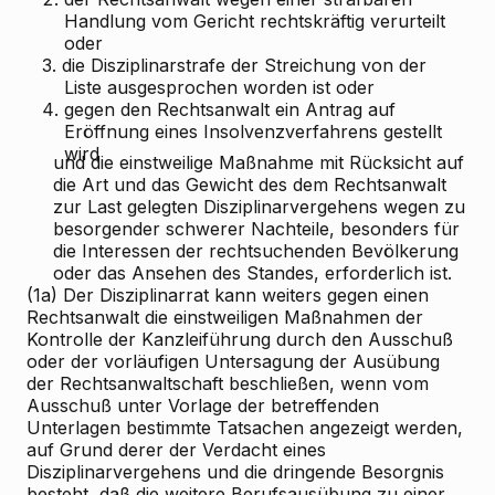
Handlung vom Gericht rechtskräftig verurteilt
oder
3.
die Disziplinarstrafe der Streichung von der
Liste ausgesprochen worden ist oder
4.
gegen den Rechtsanwalt ein Antrag auf
Eröffnung eines Insolvenzverfahrens gestellt
wird
und die einstweilige Maßnahme mit Rücksicht auf
die Art und das Gewicht des dem Rechtsanwalt
zur Last gelegten Disziplinarvergehens wegen zu
besorgender schwerer Nachteile, besonders für
die Interessen der rechtsuchenden Bevölkerung
oder das Ansehen des Standes, erforderlich ist.
(1a) Der Disziplinarrat kann weiters gegen einen
Rechtsanwalt die einstweiligen Maßnahmen der
Kontrolle der Kanzleiführung durch den Ausschuß
oder der vorläufigen Untersagung der Ausübung
der Rechtsanwaltschaft beschließen, wenn vom
Ausschuß unter Vorlage der betreffenden
Unterlagen bestimmte Tatsachen angezeigt werden,
auf Grund derer der Verdacht eines
Disziplinarvergehens und die dringende Besorgnis
besteht, daß die weitere Berufsausübung zu einer