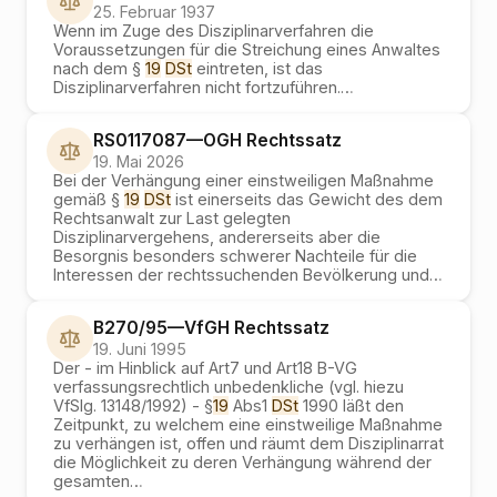
25. Februar 1937
Wenn im Zuge des Disziplinarverfahren die
Voraussetzungen für die Streichung eines Anwaltes
nach dem §
19
DSt
eintreten, ist das
Disziplinarverfahren nicht fortzuführen.
…
RS0117087
—
OGH
Rechtssatz
19. Mai 2026
Bei der Verhängung einer einstweiligen Maßnahme
gemäß §
19
DSt
ist einerseits das Gewicht des dem
Rechtsanwalt zur Last gelegten
Disziplinarvergehens, andererseits aber die
Besorgnis besonders schwerer Nachteile für die
Interessen der rechtssuchenden Bevölkerung und
…
B270/95
—
VfGH
Rechtssatz
19. Juni 1995
Der - im Hinblick auf Art7 und Art18 B-VG
verfassungsrechtlich unbedenkliche (vgl. hiezu
VfSlg. 13148/1992) - §
19
Abs1
DSt
1990 läßt den
Zeitpunkt, zu welchem eine einstweilige Maßnahme
zu verhängen ist, offen und räumt dem Disziplinarrat
die Möglichkeit zu deren Verhängung während der
gesamten
…