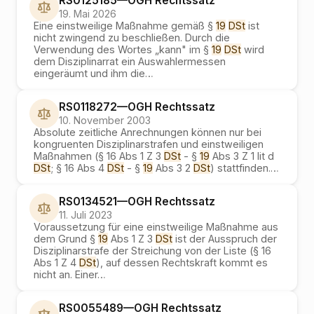
RS0125185
—
OGH
Rechtssatz
19. Mai 2026
Eine einstweilige Maßnahme gemäß §
19
DSt
ist
nicht zwingend zu beschließen. Durch die
Verwendung des Wortes „kann" im §
19
DSt
wird
dem Disziplinarrat ein Auswahlermessen
eingeräumt und ihm die
…
RS0118272
—
OGH
Rechtssatz
10. November 2003
Absolute zeitliche Anrechnungen können nur bei
kongruenten Disziplinarstrafen und einstweiligen
Maßnahmen (§ 16 Abs 1 Z 3
DSt
- §
19
Abs 3 Z 1 lit d
DSt
; § 16 Abs 4
DSt
- §
19
Abs 3 2
DSt
) stattfinden.
…
RS0134521
—
OGH
Rechtssatz
11. Juli 2023
Voraussetzung für eine einstweilige Maßnahme aus
dem Grund §
19
Abs 1 Z 3
DSt
ist der Ausspruch der
Disziplinarstrafe der Streichung von der Liste (§ 16
Abs 1 Z 4
DSt
), auf dessen Rechtskraft kommt es
nicht an. Einer
…
RS0055489
—
OGH
Rechtssatz