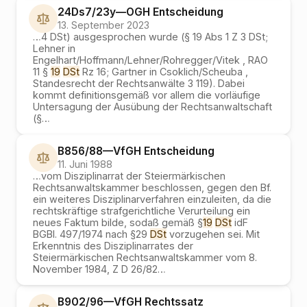
24Ds7/23y
—
OGH
Entscheidung
13. September 2023
…
4 DSt) ausgesprochen wurde (§ 19 Abs 1 Z 3 DSt;
Lehner in
Engelhart/Hoffmann/Lehner/Rohregger/Vitek , RAO
11 §
19
DSt
Rz 16; Gartner in Csoklich/Scheuba ,
Standesrecht der Rechtsanwälte 3 119). Dabei
kommt definitionsgemäß vor allem die vorläufige
Untersagung der Ausübung der Rechtsanwaltschaft
(§
…
B856/88
—
VfGH
Entscheidung
11. Juni 1988
…
vom Disziplinarrat der Steiermärkischen
Rechtsanwaltskammer beschlossen, gegen den Bf.
ein weiteres Disziplinarverfahren einzuleiten, da die
rechtskräftige strafgerichtliche Verurteilung ein
neues Faktum bilde, sodaß gemäß §
19
DSt
idF
BGBl. 497/1974 nach §29
DSt
vorzugehen sei. Mit
Erkenntnis des Disziplinarrates der
Steiermärkischen Rechtsanwaltskammer vom 8.
November 1984, Z D 26/82
…
B902/96
—
VfGH
Rechtssatz