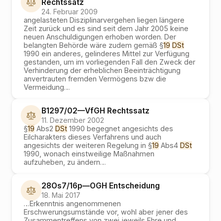
Rechtssatz
24. Februar 2009
angelasteten Disziplinarvergehen liegen längere
Zeit zurück und es sind seit dem Jahr 2005 keine
neuen Anschuldigungen erhoben worden. Der
belangten Behörde wäre zudem gemäß §
19
DSt
1990 ein anderes, gelinderes Mittel zur Verfügung
gestanden, um im vorliegenden Fall den Zweck der
Verhinderung der erheblichen Beeinträchtigung
anvertrauten fremden Vermögens bzw die
Vermeidung
…
B1297/02
—
VfGH
Rechtssatz
11. Dezember 2002
§
19
Abs2
DSt
1990 begegnet angesichts des
Eilcharakters dieses Verfahrens und auch
angesichts der weiteren Regelung in §
19
Abs4
DSt
1990, wonach einstweilige Maßnahmen
aufzuheben, zu ändern
…
28Os7/16p
—
OGH
Entscheidung
18. Mai 2017
…
Erkenntnis angenommenen
Erschwerungsumstände vor, wohl aber jener des
Zusammentreffens von zwei jeweils Ehre und