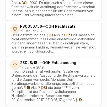
Abs 4
DSt
1990). Es trifft auch nicht zu, dass einem
Rechtsanwalt die Ausübung der Rechtsanwaltschaft
überhaupt nur insgesamt für die Gesamtdauer von
einem Jahr vorläufig untersagt bleiben
…
RS0056756
—
OGH
Rechtssatz
21. Januar 2026
Der Bestimmung des §
19
Abs 7
DSt
1990 lässt sich
nicht entnehmen, dass eine einstweilige Maßnahme
nur dann angemessen zu berücksichtigen wäre,
wenn in jenem Faktum, dessentwegen sie verhängt
wurde, ein Schuldspruch
…
28Ds8/18t
—
OGH
Entscheidung
17. Januar 2019
…
vom Disziplinarrat verhängten Strafe der
Untersagung der Ausübung der Rechtsanwaltschaft
für die Dauer von sechs Monaten. Dem
Berufungswerber ist allerdings beizupflichten, dass
gemäß §
19
Abs 7
DSt
die über ***** vom
Disziplinarrat der Rechtsanwaltskammer
Niederösterreich mit Beschluss vom
20. September 2017, AZ D 15/17, gemäß §
19
…