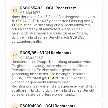
RS0055483
—
OGH
Rechtssatz
05. Mai 1975
Nach der durch Art II Z 3 des Bundesgesetzes vom
11.07.1974, BGBl Nr 497 geänderten Fassung des §
19
DSt
ist bei Verurteilung eines Rechtsanwaltes
oder Rechtsanwaltsanwärters wegen einer
gerichtlich strafbaren Handlung zu einer Strafe,
durch ein inländisches Gericht nach § 29
DSt
vorzugehen, mithin
…
B605/85
—
VfGH
Rechtssatz
09. März 1987
Umstände eine Doppelbestrafung erlauben würde,
für gleichheitswidrig, wenn sich eine sachliche
Rechtfertigung für eine solche gesetzliche
Anordnung nicht findet. Die belangte Behörde
(OBDK) unterstellt §
19
DSt
idF BGBl. 1974/497,
wonach gegen Rechtsanwälte oder
Rechtsanwaltsanwärter, die wegen einer gerichtlich
strafbaren Handlung durch ein inländisches Gericht
zu einer Strafe verurteilt worden sind
…
RS0104960
—
OGH
Rechtssatz