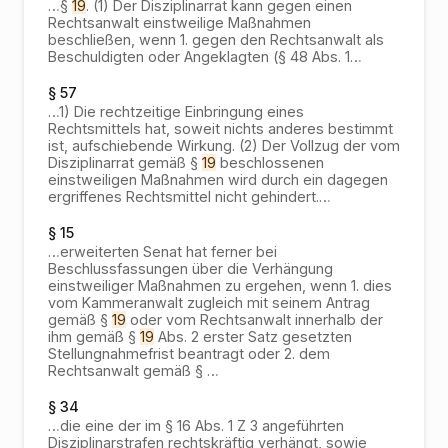
…
§
19
. (1) Der Disziplinarrat kann gegen einen
Rechtsanwalt einstweilige Maßnahmen
beschließen, wenn 1. gegen den Rechtsanwalt als
Beschuldigten oder Angeklagten (§ 48 Abs. 1
…
§ 57
…
1) Die rechtzeitige Einbringung eines
Rechtsmittels hat, soweit nichts anderes bestimmt
ist, aufschiebende Wirkung. (2) Der Vollzug der vom
Disziplinarrat gemäß §
19
beschlossenen
einstweiligen Maßnahmen wird durch ein dagegen
ergriffenes Rechtsmittel nicht gehindert.
…
§ 15
…
erweiterten Senat hat ferner bei
Beschlussfassungen über die Verhängung
einstweiliger Maßnahmen zu ergehen, wenn 1. dies
vom Kammeranwalt zugleich mit seinem Antrag
gemäß §
19
oder vom Rechtsanwalt innerhalb der
ihm gemäß §
19
Abs. 2 erster Satz gesetzten
Stellungnahmefrist beantragt oder 2. dem
Rechtsanwalt gemäß §
…
§ 34
…
die eine der im § 16 Abs. 1 Z 3 angeführten
Disziplinarstrafen rechtskräftig verhängt, sowie