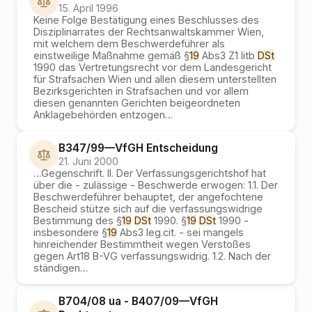
15. April 1996
Keine Folge Bestätigung eines Beschlusses des
Disziplinarrates der Rechtsanwaltskammer Wien,
mit welchem dem Beschwerdeführer als
einstweilige Maßnahme gemäß §
19
Abs3 Z1 litb
DSt
1990 das Vertretungsrecht vor dem Landesgericht
für Strafsachen Wien und allen diesem unterstellten
Bezirksgerichten in Strafsachen und vor allem
diesen genannten Gerichten beigeordneten
Anklagebehörden entzogen
…
B347/99
—
VfGH
Entscheidung
21. Juni 2000
…
Gegenschrift. II. Der Verfassungsgerichtshof hat
über die - zulässige - Beschwerde erwogen: 1.1. Der
Beschwerdeführer behauptet, der angefochtene
Bescheid stütze sich auf die verfassungswidrige
Bestimmung des §
19
DSt
1990. §
19
DSt
1990 -
insbesondere §
19
Abs3 leg.cit. - sei mangels
hinreichender Bestimmtheit wegen Verstoßes
gegen Art18 B-VG verfassungswidrig. 1.2. Nach der
ständigen
…
B704/08 ua - B407/09
—
VfGH