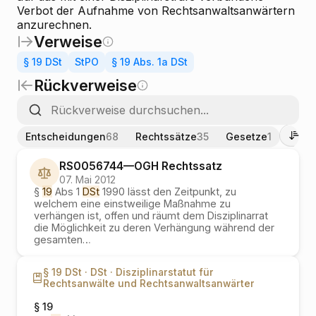
Verbot der Aufnahme von Rechtsanwaltsanwärtern
anzurechnen.
Verweise
§ 19 DSt
StPO
§ 19 Abs. 1a DSt
Rückverweise
Ent
Entscheidungen
68
Rechtssätze
35
Gesetze
1
RS0056744
—
OGH
Rechtssatz
07. Mai 2012
§
19
Abs 1
DSt
1990 lässt den Zeitpunkt, zu
welchem eine einstweilige Maßnahme zu
verhängen ist, offen und räumt dem Disziplinarrat
die Möglichkeit zu deren Verhängung während der
gesamten
…
§ 19 DSt ·
DSt ·
Disziplinarstatut für
Rechtsanwälte und Rechtsanwaltsanwärter
§ 19