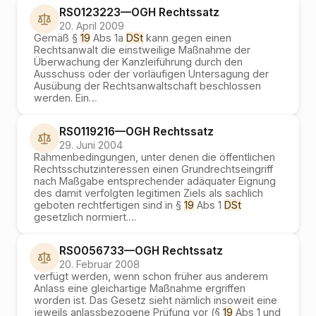
RS0123223
—
OGH
Rechtssatz
20. April 2009
Gemäß §
19
Abs 1a
DSt
kann gegen einen
Rechtsanwalt die einstweilige Maßnahme der
Überwachung der Kanzleiführung durch den
Ausschuss oder der vorläufigen Untersagung der
Ausübung der Rechtsanwaltschaft beschlossen
werden. Ein
…
RS0119216
—
OGH
Rechtssatz
29. Juni 2004
Rahmenbedingungen, unter denen die öffentlichen
Rechtsschutzinteressen einen Grundrechtseingriff
nach Maßgabe entsprechender adäquater Eignung
des damit verfolgten legitimen Ziels als sachlich
geboten rechtfertigen sind in §
19
Abs 1
DSt
gesetzlich normiert.
…
RS0056733
—
OGH
Rechtssatz
20. Februar 2008
verfügt werden, wenn schon früher aus anderem
Anlass eine gleichartige Maßnahme ergriffen
worden ist. Das Gesetz sieht nämlich insoweit eine
jeweils anlassbezogene Prüfung vor (§
19
Abs 1 und