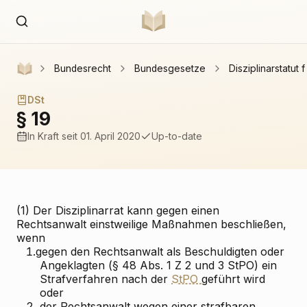
Bundesrecht
Bundesgesetze
Disziplinarstatut
DSt
§ 19
In Kraft
seit 01. April 2020
Up-to-date
(1) Der Disziplinarrat kann gegen einen
Rechtsanwalt einstweilige Maßnahmen beschließen,
wenn
1.
gegen den Rechtsanwalt als Beschuldigten oder
Angeklagten (§ 48 Abs. 1 Z 2 und 3 StPO) ein
Strafverfahren nach der
StPO
geführt wird
oder
2.
der Rechtsanwalt wegen einer strafbaren