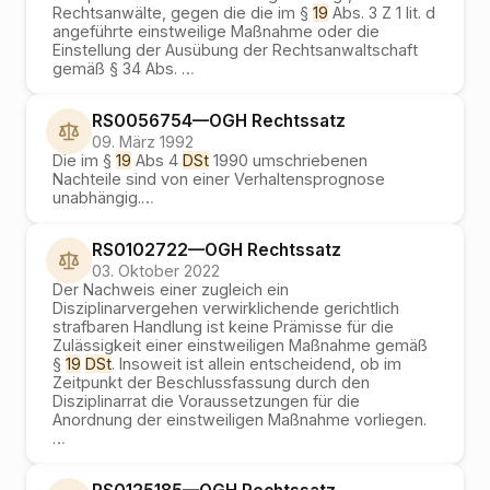
Rechtsanwälte, gegen die die im §
19
Abs. 3 Z 1 lit. d
angeführte einstweilige Maßnahme oder die
Einstellung der Ausübung der Rechtsanwaltschaft
gemäß § 34 Abs.
…
RS0056754
—
OGH
Rechtssatz
09. März 1992
Die im §
19
Abs 4
DSt
1990 umschriebenen
Nachteile sind von einer Verhaltensprognose
unabhängig.
…
RS0102722
—
OGH
Rechtssatz
03. Oktober 2022
Der Nachweis einer zugleich ein
Disziplinarvergehen verwirklichende gerichtlich
strafbaren Handlung ist keine Prämisse für die
Zulässigkeit einer einstweiligen Maßnahme gemäß
§
19
DSt
. Insoweit ist allein entscheidend, ob im
Zeitpunkt der Beschlussfassung durch den
Disziplinarrat die Voraussetzungen für die
Anordnung der einstweiligen Maßnahme vorliegen.
…