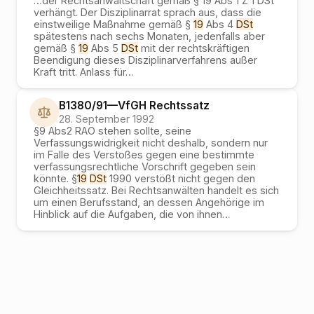
…
der Rechtsanwaltschaft gemäß § 19 Abs 1 Z 1 DSt
verhängt. Der Disziplinarrat sprach aus, dass die
einstweilige Maßnahme gemäß §
19
Abs 4
DSt
spätestens nach sechs Monaten, jedenfalls aber
gemäß §
19
Abs 5
DSt
mit der rechtskräftigen
Beendigung dieses Disziplinarverfahrens außer
Kraft tritt. Anlass für
…
B1380/91
—
VfGH
Rechtssatz
28. September 1992
§9 Abs2 RAO stehen sollte, seine
Verfassungswidrigkeit nicht deshalb, sondern nur
im Falle des Verstoßes gegen eine bestimmte
verfassungsrechtliche Vorschrift gegeben sein
könnte. §
19
DSt
1990 verstößt nicht gegen den
Gleichheitssatz. Bei Rechtsanwälten handelt es sich
um einen Berufsstand, an dessen Angehörige im
Hinblick auf die Aufgaben, die von ihnen
…