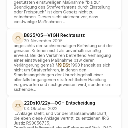
gestützten einstweiligen Maßnahme "bis zur
Beendigung des Strafverfahrens durch Einstellung
oder Freispruch" ist dem Gesetz nicht zu
entnehmen. Dieses sieht vielmehr vor, dass
einstweilige Maßnahmen
…
B825/05
—
VfGH
Rechtssatz
29. November 2005
angesichts der sechsmonatigen Befristung und der
genauen Kriterien nicht als unverhältnismäßig
erweist. Bei den Verfahren betreffend Verhängung
einer einstweiligen Maßnahme bzw deren
Verlängerung gemäß §
19
DSt
1990 handelt es sich
nicht um Strafverfahren, in denen den
Standesangehörigen der Unrechtsgehalt einer
allenfalls begangenen strafrechtlichen Handlung
vorgeworfen und nachgewiesen wird, sondern um
sichernde
…
22Ds10/22y
—
OGH
Entscheidung
03. Oktober 2022
…
Anklage steht, und vor der Staatsanwaltschaft,
die eben diese Anklage vertritt, zu entziehen (RIS
Justiz RS0056735;
Engelhart/Hoffmann/Lehner/Rohregger/Vitek , RAO