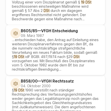
Vollzug einer vom Disziplinarrat gemäß §
19
DSt
beschlossenen einstweiligen Maßnahme wird
gemäß § 57 Abs 2
DSt
durch ein dagegen
ergriffenes Rechtsmittel nicht gehindert. Der
Beschwerde gegen eine Maßnahme nach
…
B605/85
—
VfGH
Entscheidung
09. März 1987
…
entschieden habe, den Antrag auf Einleitung eines
weiteren Disziplinarverfahrens gegen den Bf., da
die nunmehr rechtskräftige strafgerichtliche
Verurteilung ein neues Faktum bilde, sodaß gemäß
§
19
DSt
idF BGBl. 497/1974 nach §29
DSt
vorzugehen sei. Mit Beschluß des Disziplinarrates
vom 5. Oktober 1982 wurde dem Bf. bis zur
rechtskräftigen Beendigung
…
B858/00
—
VfGH
Rechtssatz
04. Oktober 2000
§
19
DSt
1990 verstößt nach ständiger
Rechtsprechung des Verfassungsgerichtshofes
weder gegen das Legalitätsprinzip noch gegen das
Sachlichkeitsgebot des Gleichheitsgrundsatzes
(mit Judikaturhinweisen). Die dem angefochtenen