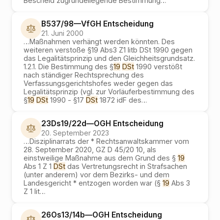
Bescheid zugrundeliegende Bestimmung
…
B537/98
—
VfGH
Entscheidung
21. Juni 2000
…
Maßnahmen verhängt werden könnten. Des
weiteren verstoße §19 Abs3 Z1 litb DSt 1990 gegen
das Legalitätsprinzip und den Gleichheitsgrundsatz.
1.2.1. Die Bestimmung des §
19
DSt
1990 verstößt
nach ständiger Rechtsprechung des
Verfassungsgerichtshofes weder gegen das
Legalitätsprinzip (vgl. zur Vorläuferbestimmung des
§
19
DSt
1990 - §17
DSt
1872 idF des
…
23Ds19/22d
—
OGH
Entscheidung
20. September 2023
…
Disziplinarrats der * Rechtsanwaltskammer vom
28. September 2020, GZ D 45/20 10, als
einstweilige Maßnahme aus dem Grund des §
19
Abs 1 Z 1
DSt
das Vertretungsrecht in Strafsachen
(unter anderem) vor dem Bezirks- und dem
Landesgericht * entzogen worden war (§
19
Abs 3
Z 1 lit
…
26Os13/14b
—
OGH
Entscheidung