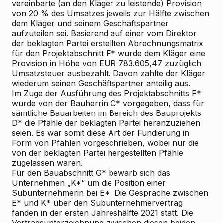
vereinbarte (an den Kläger zu leistende) Provision
von 20 % des Umsatzes jeweils zur Hälfte zwischen
dem Kläger und seinem Geschäftspartner
aufzuteilen sei. Basierend auf einer vom Direktor
der beklagten Partei erstellten Abrechnungsmatrix
für den Projektabschnitt F* wurde dem Kläger eine
Provision in Höhe von EUR 783.605,47 zuzüglich
Umsatzsteuer ausbezahlt. Davon zahlte der Kläger
wiederum seinen Geschäftspartner anteilig aus.
Im Zuge der Ausführung des Projektabschnitts F*
wurde von der Bauherrin C* vorgegeben, dass für
sämtliche Bauarbeiten im Bereich des Bauprojekts
D* die Pfähle der beklagten Partei heranzuziehen
seien. Es war somit diese Art der Fundierung in
Form von Pfählen vorgeschrieben, wobei nur die
von der beklagten Partei hergestellten Pfähle
zugelassen waren.
Für den Bauabschnitt G* bewarb sich das
Unternehmen „K*“ um die Position einer
Subunternehmerin bei E*. Die Gespräche zwischen
E* und K* über den Subunternehmervertrag
fanden in der ersten Jahreshälfte 2021 statt. Die
Vertragsunterzeichnung zwischen diesen beiden