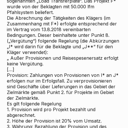
sogenannten „Load Transferplate“. Das Projekt F*
wurde von der Beklagten mit 50.000 lfm
Pfahlsystem beliefert.
Die Abrechnung der Tätigkeiten des Klägers (im
Zusammenhang mit F*) erfolgte entsprechend der
im Vertrag vom 13.8.2018 vereinbarten
Bedingungen. Dieser beinhaltete unter Punkt 8.
(„Vergütung“) folgende Regelung (die Abkürzungen
„I* wird darin für die Beklagte und „J**“ für den
Kläger verwendet):
„
Außer Provisionen und Reisespesenersatz erfolgt
keine Vergütung.
[…]
Provision: Zahlungen von Provisionen von I* an J*
erfolgen nur im Erfolgsfall. Zu verprovisionieren
sind Geschäfte über Lieferungen in das Gebiet der
Zielmärkte gemäß Punkt 2. für Projekte im Gebiet
der Zielmärkte.
Es gilt folgende Regelung
1. Provision wird pro Projekt bezahlt und
abgerechnet.
2. Höhe der Provision ist 20% vom Umsatz.
3. Währung: Bezahlung der Provision und des