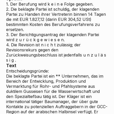
1. Der Berufung wird
k e i n e
Folge gegeben.
2. Die beklagte Partei ist schuldig, der klagenden
Partei
zu Handen ihrer Vertreterin binnen 14 Tagen
die mit EUR 1.827,12 (darin EUR 304,52 USt)
bestimmten Kosten des Berufungsverfahrens zu
ersetzen.
3. Der Berichtigungsantrag der klagenden Partei
wird
z u r ü c k g e w i e s e n.
4. Die Revision ist
n i c h t
zulässig; der
Revisionsrekurs gegen den
Zurückweisungsbeschluss ist
jedenfalls
u n z u l ä s
s i g
.
Text
Entscheidungsgründe:
Die beklagte Partei ist ein ** Unternehmen, das im
Bereich der Entwicklung, Produktion und
Vermarktung für Rohr- und Pfahlsysteme aus
duktilem Gusseisen für die Wasserwirtschaft und
den Spezialtiefbau tätig ist. Der Kläger ist ein
international tätiger Baumanager, der über gute
Kontakte zu potenziellen Auftraggebern in der GCC-
Region auf der arabischen Halbinsel verfügt. Er