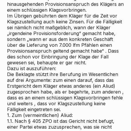
hinausgehenden Provisionsanspruch des Klägers an
einem schlüssigen Klagsvorbringen.
Im Übrigen gebührten dem Kläger für die Zeit vor
Klagszustellung auch keine Zinsen. Für die Fälligkeit
sei nämlich nicht maßgeblich, wann der Kläger
„irgendeine Provisionsforderung“ gemacht habe,
sondern
„wann er aus dem konkreten Geschäft
über die Lieferung von 7.000 lfm Pfählen einen
Provisionsanspruch geltend gemacht habe“
. Dass
dies schon vor Einbringung der Klage der Fall
gewesen sei, behaupte er gar nicht.
Dazu ist auszuführen:
Die Beklagte stützt ihre Berufung im Wesentlichen
auf drei Argumente:
zum einen
darauf, dass das
Erstgericht dem Kläger etwas anderes (ein Aliud)
zugesprochen habe, als er begehrte,
zum anderen
,
dass es an einem schlüssigen Klagsvorbringen fehle
und
weiters
, dass vor Klagszustellung keine
Fälligkeit eingetreten sei.
1.
Zum (vermeintlichen) Aliud:
1.1. Nach § 405 ZPO ist das Gericht nicht befugt,
einer Partei etwas zuzusprechen, was sie nicht