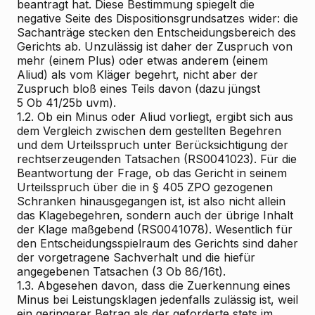
beantragt hat. Diese Bestimmung spiegelt die
negative Seite des Dispositionsgrundsatzes wider: die
Sachanträge stecken den Entscheidungsbereich des
Gerichts ab. Unzulässig ist daher der Zuspruch von
mehr (einem Plus) oder etwas anderem (einem
Aliud) als vom Kläger begehrt, nicht aber der
Zuspruch bloß eines Teils davon (dazu jüngst
5 Ob 41/25b uvm).
1.2. Ob ein Minus oder Aliud vorliegt, ergibt sich aus
dem Vergleich zwischen dem gestellten Begehren
und dem Urteilsspruch unter Berücksichtigung der
rechtserzeugenden Tatsachen (RS0041023). Für die
Beantwortung der Frage, ob das Gericht in seinem
Urteilsspruch über die in § 405 ZPO gezogenen
Schranken hinausgegangen ist, ist also nicht allein
das Klagebegehren, sondern auch der übrige Inhalt
der Klage maßgebend (RS0041078). Wesentlich für
den Entscheidungsspielraum des Gerichts sind daher
der vorgetragene Sachverhalt und die hiefür
angegebenen Tatsachen (3 Ob 86/16t).
1.3. Abgesehen davon, dass die Zuerkennung eines
Minus
bei Leistungsklagen jedenfalls zulässig
ist, weil
ein geringerer Betrag als der geforderte stets im