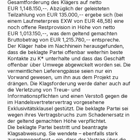
Gesamtforderung des Klägers auf netto
EUR 1,148.150,--. Abzüglich der geleisteten
Teilzahlung von EUR 135.000,-- ergebe sich (bei
einem Laufmeterpreis EXW von EUR 48,58) eine
noch offene Restprovision in Höhe von netto
EUR 1,013.150,--, was dem geltend gemachten
Bruttobetrag von EUR 1,215.780,-- entspreche.
Der Kläger habe im Nachhinein herausgefunden,
dass die beklagte Partei offenbar weiterhin beste
Kontakte zu K* unterhalte und dass das Geschäft
offenbar über Umwege abgewickelt worden sei. Die
vermeintlichen Lieferengpässe seien nur ein
Vorwand gewesen, um ihn aus dem Projekt zu
drängen. Die Klagsforderung werde daher auch auf
die Verletzung von Treue- und
Informationspflichten und einen Verstoß gegen die
im Handelsvertretervertrag vorgesehene
Exklusivitätsklausel gestützt. Die beklagte Partei sei
wegen ihres Vertragsbruchs zum Schadenersatz in
der geltend gemachten Höhe verpflichtet.
Die
beklagte Partei
bestritt und beantragte
Klagsabweisung. Sie wendete – ebenfalls stark
zusammengefasst – ein, dass der Vertrag über die