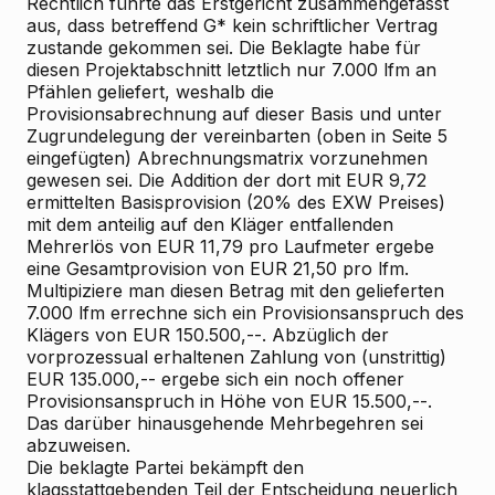
Rechtlich
führte das Erstgericht zusammengefasst
aus, dass betreffend G* kein schriftlicher Vertrag
zustande gekommen sei. Die Beklagte habe für
diesen Projektabschnitt letztlich nur 7.000 lfm an
Pfählen geliefert, weshalb die
Provisionsabrechnung auf dieser Basis und unter
Zugrundelegung der vereinbarten (oben in Seite 5
eingefügten) Abrechnungsmatrix vorzunehmen
gewesen sei. Die Addition der dort mit EUR 9,72
ermittelten Basisprovision (20% des EXW Preises)
mit dem anteilig auf den Kläger entfallenden
Mehrerlös von EUR 11,79 pro Laufmeter ergebe
eine Gesamtprovision von EUR 21,50 pro lfm.
Multipiziere man diesen Betrag mit den gelieferten
7.000 lfm errechne sich ein Provisionsanspruch des
Klägers von EUR 150.500,--. Abzüglich der
vorprozessual erhaltenen Zahlung von (unstrittig)
EUR 135.000,-- ergebe sich ein noch offener
Provisionsanspruch in Höhe von EUR 15.500,--.
Das darüber hinausgehende Mehrbegehren sei
abzuweisen.
Die
beklagte Partei
bekämpft den
klagsstattgebenden Teil der Entscheidung neuerlich