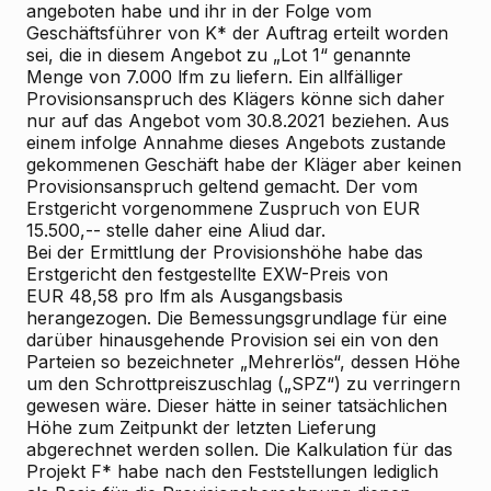
angeboten habe und ihr in der Folge vom
Geschäftsführer von K* der Auftrag erteilt worden
sei, die in diesem Angebot zu „Lot 1“ genannte
Menge von 7.000 lfm zu liefern. Ein allfälliger
Provisionsanspruch des Klägers könne sich daher
nur auf das Angebot vom 30.8.2021 beziehen. Aus
einem infolge Annahme dieses Angebots zustande
gekommenen Geschäft habe der Kläger aber keinen
Provisionsanspruch geltend gemacht. Der vom
Erstgericht vorgenommene Zuspruch von EUR
15.500,-- stelle daher eine Aliud dar.
Bei der Ermittlung der Provisionshöhe habe das
Erstgericht den festgestellte EXW-Preis von
EUR 48,58 pro lfm als Ausgangsbasis
herangezogen. Die Bemessungsgrundlage für eine
darüber hinausgehende Provision sei ein von den
Parteien so bezeichneter „Mehrerlös“, dessen Höhe
um den Schrottpreiszuschlag („SPZ“) zu verringern
gewesen wäre. Dieser hätte in seiner tatsächlichen
Höhe zum Zeitpunkt der letzten Lieferung
abgerechnet werden sollen. Die Kalkulation für das
Projekt F* habe nach den Feststellungen lediglich