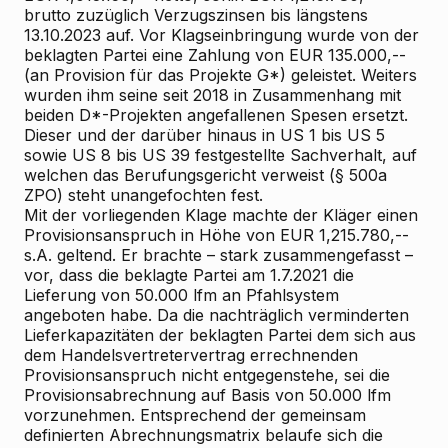
brutto zuzüglich Verzugszinsen bis längstens
13.10.2023 auf. Vor Klagseinbringung wurde von der
beklagten Partei eine Zahlung von EUR 135.000,--
(an Provision für das Projekte G*) geleistet. Weiters
wurden ihm seine seit 2018 in Zusammenhang mit
beiden D*-Projekten angefallenen Spesen ersetzt.
Dieser und der darüber hinaus in
US 1 bis US 5
sowie
US 8 bis US 39
festgestellte Sachverhalt, auf
welchen das Berufungsgericht verweist (§ 500a
ZPO) steht unangefochten fest.
Mit der vorliegenden
Klage
machte der Kläger einen
Provisionsanspruch in Höhe von EUR 1,215.780,--
s.A. geltend. Er brachte – stark zusammengefasst –
vor, dass die beklagte Partei am 1.7.2021 die
Lieferung von 50.000 lfm an Pfahlsystem
angeboten habe. Da die nachträglich verminderten
Lieferkapazitäten der beklagten Partei dem sich aus
dem Handelsvertretervertrag errechnenden
Provisionsanspruch nicht entgegenstehe, sei die
Provisionsabrechnung auf Basis von 50.000 lfm
vorzunehmen. Entsprechend der gemeinsam
definierten Abrechnungsmatrix belaufe sich die