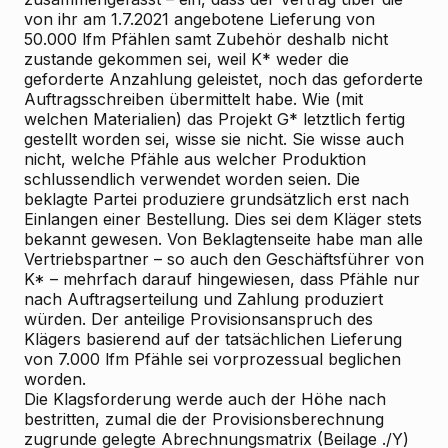
von ihr am 1.7.2021 angebotene Lieferung von
50.000 lfm Pfählen samt Zubehör deshalb nicht
zustande gekommen sei, weil K* weder die
geforderte Anzahlung geleistet, noch das geforderte
Auftragsschreiben übermittelt habe. Wie (mit
welchen Materialien) das Projekt G* letztlich fertig
gestellt worden sei, wisse sie nicht. Sie wisse auch
nicht, welche Pfähle aus welcher Produktion
schlussendlich verwendet worden seien. Die
beklagte Partei produziere grundsätzlich erst nach
Einlangen einer Bestellung. Dies sei dem Kläger stets
bekannt gewesen. Von Beklagtenseite habe man alle
Vertriebspartner – so auch den Geschäftsführer von
K* – mehrfach darauf hingewiesen, dass Pfähle nur
nach Auftragserteilung und Zahlung produziert
würden. Der anteilige Provisionsanspruch des
Klägers basierend auf der tatsächlichen Lieferung
von 7.000 lfm Pfähle sei vorprozessual beglichen
worden.
Die Klagsforderung werde auch der Höhe nach
bestritten, zumal die der Provisionsberechnung
zugrunde gelegte Abrechnungsmatrix (Beilage ./Y)