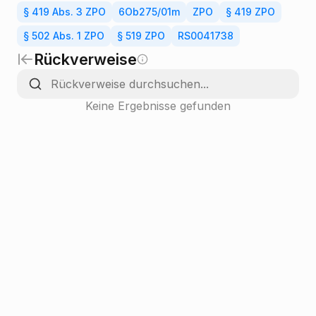
§ 419 Abs. 3 ZPO
6Ob275/01m
ZPO
§ 419 ZPO
§ 502 Abs. 1 ZPO
§ 519 ZPO
RS0041738
Rückverweise
Keine Ergebnisse gefunden