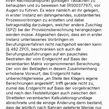
ihren Rechtsstandpunkt günstigen Tatsachen zu
behaupten und zu beweisen hat (RS0037797), vor
Augen zu führen. Es wäre nämlich an ihr gelegen,
in erster Instanz ein dahingehendes, substantiiertes
Prozessvorbringen zu erstatten und dabei
betragsmäßig darzulegen, welcher andere Zuschlag
(SPZ) bei der Provisionsberechnung herangezogen
werden müsse. Abgesehen davon, dass ein in erster
Instanz unterlassenes Vorbringen im
Berufungsverfahren nicht nachgeholt werden kann
(§ 482 ZPO), beschränken sich auch die
Berufungsausführungen auf ein pauschales
Bestreiten der vom Erstgericht auf Basis der
vereinbarten Matrix vorgenommenen Berechnung.
Der von der Beklagten in diesem Zusammenhang
erhobene Vorwurf, das Erstgericht habe
unberechtigterweise „an Stelle des Klägers eigene
Berechnungen angestellt“, trifft gerade nicht zu,
zumal das Erstgericht auf Basis der vorgebrachten
und nach den Feststellungen auch zwischen den
Streitteilen vereinbarten Kalkulationsgrundlage
abrechnete und die einzige Änderung darin bestand,
dass die letztlich nach Bahrain gelieferte Menge nur