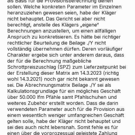
als Basis für die Provisionsberechnung dienen
sollen. Welche konkreten Parameter im Einzelnen
heranzuziehen gewesen seien, habe der Kläger
nicht behauptet. Das Gericht sei aber nicht
berechtigt, anstelle des Klägers „eigene“
Berechnungen anzustellen, um einen allfälligen
Anspruch zu konkretisieren. Es hätte bei richtiger
rechtlicher Beurteilung die Beilage ./Y nicht
vollständig übernehmen dürfen. Deren vorläufiger
Charakter ergebe sich unter anderem daraus, dass
der für die Berechnung maßgebliche
Schrottpreiszuschlag (SPZ) zum Lieferzeitpunkt bei
der Erstellung dieser Matrix am 14.3.2023 (richtig
wohl 14.3.2021) noch gar nicht bekannt gewesen
sei. Die Abrechnungsmatrix Beilage ./Y sei als
Kalkulationsgrundlage für ein mögliches Geschäft
über 50.000 lfm Pfähle samt Pfahlschuhen und
weiteres Zubehör erstellt worden. Dass die darin
verwendeten Parameter auch für die Provision aus
einem wesentlich weniger umfangreichen Geschäft
gelten solle, habe der Kläger nicht behauptet und
sei dies auch nicht lebensnah. Somit fehle es für
einen über die vorprozessual geleistete Zahlung