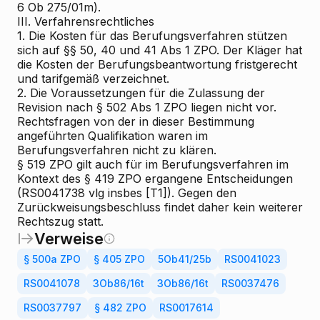
6 Ob 275/01m).
III.
Verfahrensrechtliches
1. Die Kosten für das Berufungsverfahren stützen
sich auf §§ 50, 40 und 41 Abs 1 ZPO. Der Kläger hat
die Kosten der Berufungsbeantwortung fristgerecht
und tarifgemäß verzeichnet.
2. Die Voraussetzungen für die Zulassung der
Revision nach § 502 Abs 1 ZPO liegen nicht vor.
Rechtsfragen von der in dieser Bestimmung
angeführten Qualifikation waren im
Berufungsverfahren nicht zu klären.
§ 519 ZPO gilt auch für im Berufungsverfahren im
Kontext des § 419 ZPO ergangene Entscheidungen
(RS0041738 vlg insbes [T1]). Gegen den
Zurückweisungsbeschluss findet daher kein weiterer
Rechtszug statt.
Verweise
§ 500a ZPO
§ 405 ZPO
5Ob41/25b
RS0041023
RS0041078
3Ob86/16t
3Ob86/16t
RS0037476
RS0037797
§ 482 ZPO
RS0017614