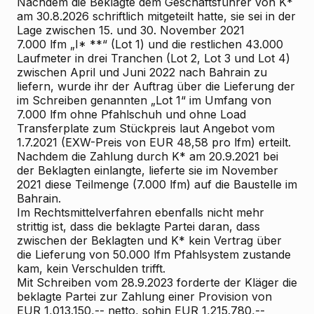
Nachdem die Beklagte dem Geschäftsführer von K*
am 30.8.2026 schriftlich mitgeteilt hatte, sie sei in der
Lage zwischen 15. und 30. November 2021
7.000 lfm „I* **“ (Lot 1) und die restlichen 43.000
Laufmeter in drei Tranchen (Lot 2, Lot 3 und Lot 4)
zwischen April und Juni 2022 nach Bahrain zu
liefern, wurde ihr der Auftrag über die Lieferung der
im Schreiben genannten „Lot 1“ im Umfang von
7.000 lfm ohne Pfahlschuh und ohne Load
Transferplate zum Stückpreis laut Angebot vom
1.7.2021 (EXW-Preis von EUR 48,58 pro lfm) erteilt.
Nachdem die Zahlung durch K* am 20.9.2021 bei
der Beklagten einlangte, lieferte sie im November
2021 diese Teilmenge (7.000 lfm) auf die Baustelle im
Bahrain.
Im Rechtsmittelverfahren ebenfalls nicht mehr
strittig ist, dass die beklagte Partei daran, dass
zwischen der Beklagten und K* kein Vertrag über
die Lieferung von 50.000 lfm Pfahlsystem zustande
kam, kein Verschulden trifft.
Mit Schreiben vom 28.9.2023 forderte der Kläger die
beklagte Partei zur Zahlung einer Provision von
EUR 1,013.150,-- netto, sohin EUR 1,215.780,--