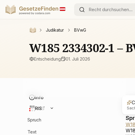
Judikatur
BVwG
W185 2334302-1 – 
Entscheidung
01. Juli 2026
Info
C
Sach
RIS
Sp
Spruch
W18
W18
Text