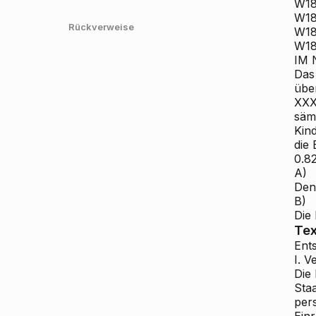
W18
W18
Rückverweise
W18
W18
IM 
Das
übe
XXX
säm
Kin
die
0.8
A)
Den
B)
Die
Tex
Ent
I. 
Die 
Staa
per