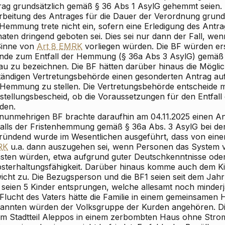
rag grundsätzlich gemäß § 36 Abs 1 AsylG gehemmt seien. D
rbeitung des Antrages für die Dauer der Verordnung grundsä
 Hemmung trete nicht ein, sofern eine Erledigung des Antr
aten dringend geboten sei. Dies sei nur dann der Fall, w
Sinne von
Art 8 EMRK
vorliegen würden. Die BF würden er
nde zum Entfall der Hemmung (§ 36a Abs 3 AsylG) gemäß
au zu bezeichnen. Die BF hätten darüber hinaus die Möglich
tändigen Vertretungsbehörde einen gesonderten Antrag auf
 Hemmung zu stellen. Die Vertretungsbehörde entscheide mi
tstellungsbescheid, ob die Voraussetzungen für den Entfal
den.
 nunmehrigen BF brachte daraufhin am 04.11.2025 einen Ant
falls der Fristenhemmung gemäß § 36a Abs. 3 AsylG bei d
ründend wurde im Wesentlichen ausgeführt, dass von ei
RK
u.a. dann auszugehen sei, wenn Personen das System vo
asten würden, etwa aufgrund guter Deutschkenntnisse ode
bsterhaltungsfähigkeit. Darüber hinaus komme auch dem 
icht zu. Die Bezugsperson und die BF1 seien seit dem Jahr
 seien 5 Kinder entsprungen, welche allesamt noch minderjä
Flucht des Vaters hätte die Familie in einem gemeinsamen H
annten würden der Volksgruppe der Kurden angehören. Die 
em Stadtteil Aleppos in einem zerbombten Haus ohne Strom