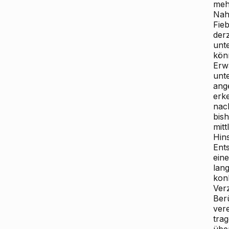
meh
Nahr
Fie
der
unte
kön
Erw
unt
ange
erk
nac
bis
mit
Hin
Ent
eine
lan
konk
Ver
Berü
ver
tra