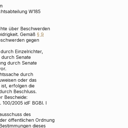
em
ichtsabteilung W185
chte über Beschwerden
idrigkeit. Gemäß
§ 9
Beschwerden gegen
durch Einzelrichter,
g durch Senate
dung durch Senate
or.
chtssache durch
zuweisen oder das
ist, erfolgen die
durch Beschluss.
r Bescheide:
r. 100/2005 idF BGBl. I
tausschuss des
 der öffentlichen Ordnung
e Bestimmungen dieses