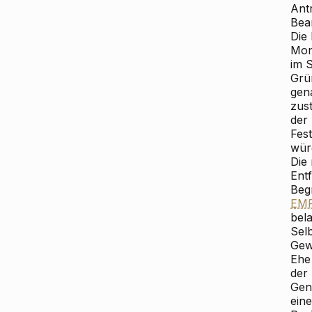
Ant
Bea
Die
Mon
im 
Grü
gen
zus
der
Fes
wür
Die
Ent
Beg
EM
bel
Sel
Gew
Ehe
der 
Gen
ein