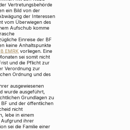
der Vertretungsbehörde
n ein Bild von der
r Abwägung der Interessen
icht vom Überwiegen des
 einem Aufschub komme
 rasche
gliche Einreise der BF
en keine Anhaltspunkte
t 8 EMRK
vorliegen. Eine
onaten sei somit nicht
ist und die Pflicht zur
er Verordnung zur
lichen Ordnung und des
hrer ausgewiesenen
nd wurde ausgeführt,
echtlichen Grundlagen zu
 BF und der öffentlichen
heid nicht
n, lebe in einem
Aufgrund ihrer
on sei die Familie einer