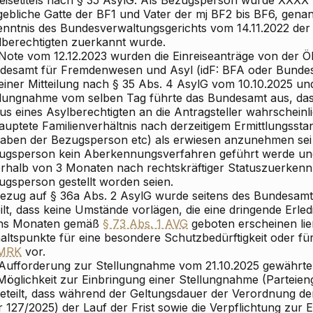
reisetitels nach § 35 AsylG. Als Bezugsperson wurde XXXX 
gebliche Gatte der BF1 und Vater der mj BF2 bis BF6, genan
enntnis des Bundesverwaltungsgerichts vom 14.11.2022 der 
lberechtigten zuerkannt wurde.
 Note vom 12.12.2023 wurden die Einreiseanträge von der
desamt für Fremdenwesen und Asyl (idF: BFA oder Bundesa
seiner Mitteilung nach § 35 Abs. 4 AsylG vom 10.10.2025 un
llungnahme vom selben Tag führte das Bundesamt aus, da
us eines Asylberechtigten an die Antragsteller wahrscheinli
auptete Familienverhältnis nach derzeitigem Ermittlungsst
aben der Bezugsperson etc) als erwiesen anzunehmen sei 
ugsperson kein Aberkennungsverfahren geführt werde und 
erhalb von 3 Monaten nach rechtskräftiger Statuszuerkenn
ugsperson gestellt worden seien.
Bezug auf § 36a Abs. 2 AsylG wurde seitens des Bundesamt
ilt, dass keine Umstände vorlägen, die eine dringende Erle
hs Monaten gemäß
§ 73 Abs. 1 AVG
geboten erscheinen lie
altspunkte für eine besondere Schutzbedürftigkeit oder fü
MRK
vor.
 Aufforderung zur Stellungnahme vom 21.10.2025 gewährt
 Möglichkeit zur Einbringung einer Stellungnahme (Parteie
geteilt, dass während der Geltungsdauer der Verordnung d
r 127/2025) der Lauf der Frist sowie die Verpflichtung zur