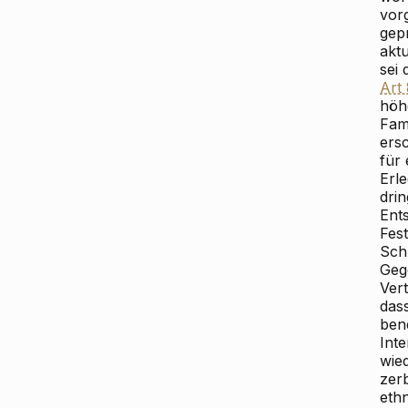
vor
gepr
aktu
sei
Art
höh
Fam
ers
für 
Erl
drin
Ent
Fes
Sch
Geg
Ver
das
ben
Int
wied
zer
ethn