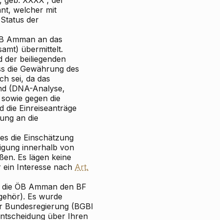
, geb. XXXX , der
nt, welcher mit
Status der
 ÖB Amman an das
mt) übermittelt.
d der beiliegenden
ss die Gewährung des
ch sei, da das
and (DNA-Analyse,
sowie gegen die
die Einreiseanträge
ung an die
es die Einschätzung
digung innerhalb von
ßen. Es lägen keine
r ein Interesse nach
Art.
e die ÖB Amman den BF
ngehör). Es wurde
er Bundesregierung (BGBl
 Entscheidung über Ihren