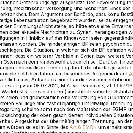
rfachen Gefährdungslage ausgesetzt. Der Bevölkerung fe
ung, medizinischer Versorgung und Sicherheit. Eines der m
berkrankheit. Dem Argument der Behörde, dass keine Bestä
zeitige Lebenssituation beigebracht wurden, sei zu entgegn
r der Ermittlungspflicht stehe; so hätte etwa eine Einverna
nen oder aktuelle Nachrichten zu Syrien, herangezogen 
ägungen in Hinblick auf das Kindeswohl seien gegenständl
erlassen worden. Die minderjährigen BF seien psychisch dur
schlagen. Die Situation, in welcher sich die BF befinden wü
ennen, dass ein weiterer Verbleib in Syrien bzw. weitere V
h Österreich dem Kindeswohl abträglich sei. Darüber hinau
herigen unfreiwilligen Trennung durch die überlange Verfa
tlerweile bald drei Jahren ein besonderes Augenmerk auf
A
sichtlich eines Aufschubs einer Familienzusammenführung
scheidung vom 09.07.2021, M.A. vs. Dänemark, Zl. 6697/1
 Wartefrist von zwei Jahren (hinsichtlich subsidiär Schutzb
ge“ seien und grundsätzlich eine Verletzung von Grundrech
reten Fall liege eine fast dreijährige unfreiwillige Trennung
zögerung scheine somit nach den Maßstäben des EGMR un
cksichtigung der oben geschilderten individuellen Situation
einbar. Angesichts der übermäßig langen Trennung, an der 
gen würden sei es im Sinne des
Art 8 EMRK
unverhältnismäß