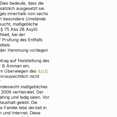
ies bedeute, dass die
tzlich ausgesetzt sei.
ages innerhalb von sechs
enn besondere Umstände
sucht, maßgebliche
 § 75 Abs 28 AsylG
keit, bei der
 Prüfung des Entfalls
ttels
l der Hemmung vorliegen
rag auf Feststellung des
er B Amman ein.
nem Überwiegen des
Art 8
raussichtlich nicht
r
Kindeswohl maßgebliches
 2006 verheiratet. Der
hrig und ledig seien. Vor
aushalt gelebt. Die
Familie lebe derzeit in
 und Internet. Diese