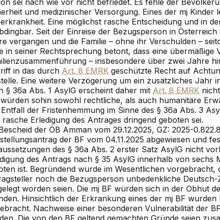
on sei nach wie vor nicht befriedet. Es fehle der Bevölke
herheit und medizinischer Versorgung. Eines der mj Kinder 
erkrankheit. Eine möglichst rasche Entscheidung und in der
bdingbar. Seit der Einreise der Bezugsperson in Österreich
re vergangen und die Familie – ohne ihr Verschulden – se
e in seiner Rechtsprechung betont, dass eine übermäßige
ilienzusammenführung – insbesondere über zwei Jahre hin
riff in das durch
Art. 8 EMRK
geschützte Recht auf Achtun
stelle. Eine weitere Verzögerung um ein zusätzliches Jahr
h § 36a Abs. 1 AsylG erscheint daher mit
Art. 8 EMRK
nicht
l würden sohin sowohl rechtliche, als auch humanitäre Erw
 Entfall der Fristenhemmung im Sinne des § 36a Abs. 3 A
e rasche Erledigung des Antrages dringend geboten sei.
 Bescheid der ÖB Amman vom 29.12.2025, GZ: 2025-0.822.
stellungsantrag der BF vom 04.11.2025 abgewiesen und festg
aussetzungen des § 36a Abs. 2 erster Satz AsylG nicht vorl
edigung des Antrags nach § 35 AsylG innerhalb von sechs 
oten ist. Begründend wurde im Wesentlichen vorgebracht, 
ragsteller noch die Bezugsperson unbedenkliche Deutsch-Ze
gelegt worden seien. Die mj BF würden sich in der Obhut de
inden. Hinsichtlich der Erkrankung eines der mj BF wurden
gebracht. Nachweise einer besonderen Vulnerabilität der BF
den. Die von den BF geltend gemachten Gründe seien zus