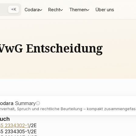
+K
Codara
Recht
Themen
Über uns
BVwG Entscheidung
odara
Summary
verhalt, Spruch und rechtliche Beurteilung – kompakt zusammengefass
ruch
5 2334302-1
/2E
5 2334305-1/2E