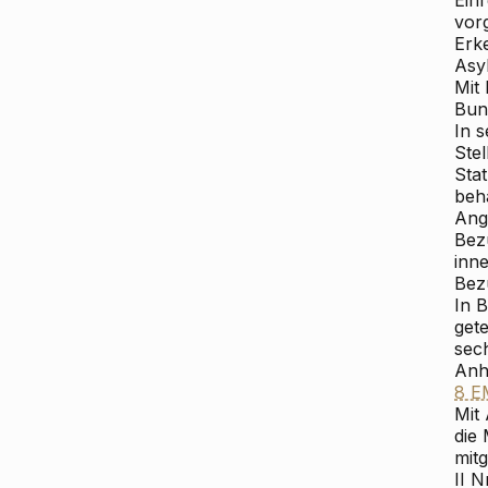
Ein
vor
Erk
Asy
Mit
Bun
In 
Ste
Stat
beh
Ang
Bez
inn
Bez
In 
gete
sec
Anh
8 E
Mit
die
mit
II N