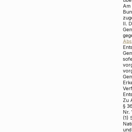
übe
Am 
Bun
zug
II.
Ge
geg
Abs
Ent
Ge
sof
vor
vorg
Ge
Erk
Verf
Ent
Zu 
§ 3
Nr.
(1)
Nat
und