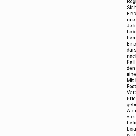
Regi
Sic
Fieb
una
Jah
hab
Fam
Eing
dar
nac
Fal
den
ein
Mit
Fest
Vor
Erl
geb
Ant
vor
bef
bei
wor