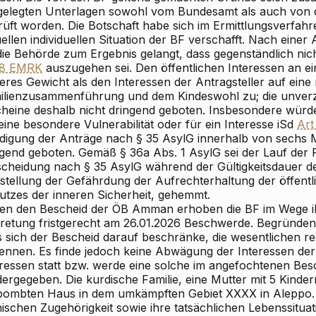
gelegten Unterlagen sowohl vom Bundesamt als auch von 
üft worden. Die Botschaft habe sich im Ermittlungsverfahre
ellen individuellen Situation der BF verschafft. Nach eine
 die Behörde zum Ergebnis gelangt, dass gegenständlich n
 8 EMRK
auszugehen sei. Den öffentlichen Interessen an
eres Gewicht als den Interessen der Antragsteller auf eine
ilienzusammenführung und dem Kindeswohl zu; die unverzü
cheine deshalb nicht dringend geboten. Insbesondere würd
eine besondere Vulnerabilität oder für ein Interesse iSd
Ar
edigung der Anträge nach § 35 AsylG innerhalb von sechs M
gend geboten. Gemäß § 36a Abs. 1 AsylG sei der Lauf der Fr
scheidung nach § 35 AsylG während der Gültigkeitsdauer d
tstellung der Gefährdung der Aufrechterhaltung der öffent
utzes der inneren Sicherheit, gehemmt.
en den Bescheid der ÖB Amman erhoben die BF im Wege i
tretung fristgerecht am 26.01.2026 Beschwerde. Begründe
s sich der Bescheid darauf beschränke, die wesentlichen r
ennen. Es finde jedoch keine Abwägung der Interessen der
eressen statt bzw. werde eine solche im angefochtenen Besc
ergegeben. Die kurdische Familie, eine Mutter mit 5 Kinder
bombten Haus in dem umkämpften Gebiet XXXX in Aleppo. 
ischen Zugehörigkeit sowie ihre tatsächlichen Lebenssituati