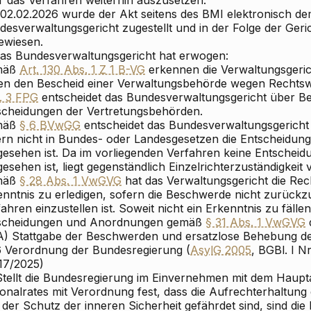
r das Verfahren weiterhin auszusetzen.
02.02.2026 wurde der Akt seitens des BMI elektronisch d
desverwaltungsgericht zugestellt und in der Folge der Ger
ewiesen.
 Das Bundesverwaltungsgericht hat erwogen:
mäß
Art. 130 Abs. 1 Z 1 B-VG
erkennen die Verwaltungsgeri
en den Bescheid einer Verwaltungsbehörde wegen Rechtsw
. 3 FPG
entscheidet das Bundesverwaltungsgericht über 
scheidungen der Vertretungsbehörden.
mäß
§ 6 BVwGG
entscheidet das Bundesverwaltungsgericht 
ern nicht in Bundes- oder Landesgesetzen die Entscheidun
gesehen ist. Da im vorliegenden Verfahren keine Entschei
esehen ist, liegt gegenständlich Einzelrichterzuständigkeit v
mäß
§ 28 Abs. 1 VwGVG
hat das Verwaltungsgericht die Re
enntnis zu erledigen, sofern die Beschwerde nicht zurück
ahren einzustellen ist. Soweit nicht ein Erkenntnis zu fällen 
scheidungen und Anordnungen gemäß
§ 31 Abs. 1 VwGVG
A) Stattgabe der Beschwerden und ersatzlose Behebung de
6 Verordnung der Bundesregierung (
AsylG 2005
, BGBl. I N
 17/2025)
 Stellt die Bundesregierung im Einvernehmen mit dem Haup
ionalrates mit Verordnung fest, dass die Aufrechterhaltung
 der Schutz der inneren Sicherheit gefährdet sind, sind di