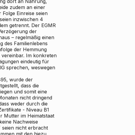
rung dort an Nahrung,
leide zudem an einer
 Folge Einreise seien
 seien inzwischen 4
itdem getrennt. Der EGMR
 Verzögerung der
aus – regelmäßig einen
g des Familienlebens
 infolge der Hemmung
 vereinbar. Im konkreten
ägungen eindeutig für
sylG sprechen, weswegen
895, wurde der
estellt, dass die
iegen und somit eine
Monaten nicht dringend
dass weder durch die
rtifikate - Niveau B1
r Mutter im Heimatstaat
 keine Nachweise
 seien nicht erbracht
ammen mit den hiezu