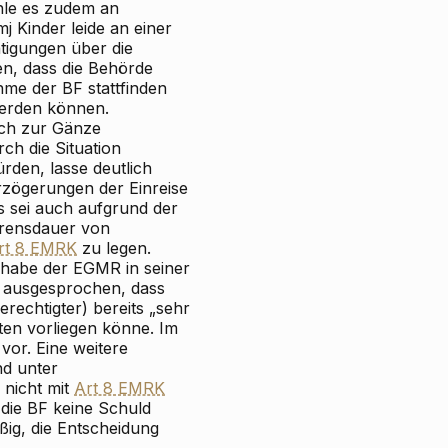
hle es zudem an
j Kinder leide an einer
tigungen über die
en, dass die Behörde
hme der BF stattfinden
werden können.
ich zur Gänze
ch die Situation
rden, lasse deutlich
erzögerungen der Einreise
s sei auch aufgrund der
hrensdauer von
rt 8 EMRK
zu legen.
 habe der EGMR in seiner
8 ausgesprochen, dass
erechtigter) bereits „sehr
ten vorliegen könne. Im
 vor. Eine weitere
d unter
 nicht mit
Art 8 EMRK
die BF keine Schuld
ig, die Entscheidung