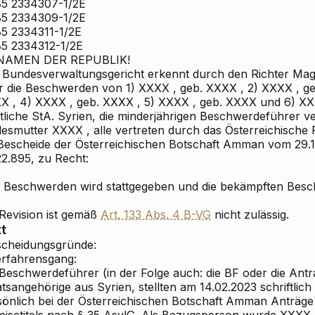
5 2334307-1/2E
5 2334309-1/2E
5 2334311-1/2E
5 2334312-1/2E
NAMEN DER REPUBLIK!
 Bundesverwaltungsgericht erkennt durch den Richter M
r die Beschwerden von 1) XXXX , geb. XXXX , 2) XXXX , ge
X , 4) XXXX , geb. XXXX , 5) XXXX , geb. XXXX und 6) XX
tliche StA. Syrien, die minderjährigen Beschwerdeführer ve
desmutter XXXX , alle vertreten durch das Österreichische
 Bescheide der Österreichischen Botschaft Amman vom 29.1
22.895, zu Recht:
 Beschwerden wird stattgegeben und die bekämpften Besch
 Revision ist gemäß
Art. 133 Abs. 4 B-VG
nicht zulässig.
t
scheidungsgründe:
Verfahrensgang:
Beschwerdeführer (in der Folge auch: die BF oder die Antra
tsangehörige aus Syrien, stellten am 14.02.2023 schriftlic
sönlich bei der Österreichischen Botschaft Amman Anträge 