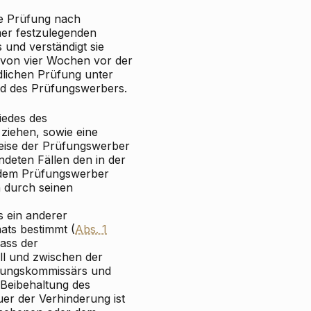
de Prüfung nach
er festzulegenden
 und verständigt sie
 von vier Wochen vor der
dlichen Prüfung unter
nd des Prüfungswerbers.
iedes des
ziehen, sowie eine
eise der Prüfungswerber
deten Fällen den in der
 dem Prüfungswerber
h durch seinen
 ein anderer
ats bestimmt (
Abs. 1
dass der
ll und zwischen der
üfungskommissärs und
 Beibehaltung des
er der Verhinderung ist