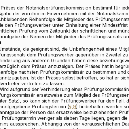
 Präses der Notariatsprüfungskommission bestimmt für je
gabe der von ihm im Einvernehmen mit der Notariatskamm
chbleibenden Reihenfolge die Mitglieder des Prüfungssenats
ie den Prüfungswerber unter Einhaltung einer Mindestfrist
riftlichen Prüfung vom Zeitpunkt der schriftlichen und mün
anntgabe der Namen der Mitglieder des Prüfungssenats u
0
Umstände, die geeignet sind, die Unbefangenheit eines Mitgl
fungssenats dem Prüfungswerber gegenüber in Zweifel zu 
hinderung aus anderen Gründen haben diese beziehungsw
erzüglich dem Präses anzuzeigen. Der Präses hat in begrün
henfolge nächsten Prüfungskommissär zu bestimmen und
nntzugeben. Ist der Präses selbst betroffen, so hat er sic
lvertreter vertreten zu lassen.
 Wird aufgrund der Verhinderung eines Prüfungskommissärs
fungskommissär ersatzweise zum Mitglied des Prüfungssen
ter Satz), so kann sich der Prüfungswerber für den Fall, 
anntgegebene Prüfungstermin (
§ 9
) beibehalten werden so
anntgabe der Person des ersatzweise beizuziehenden Pr
 Prüfungstermin weniger als sieben Tage liegen, gegen die
mins aussprechen. Abhängig von der voraussichtlichen Dau