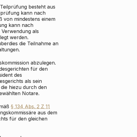
 Teilprüfung besteht aus
eilprüfung kann nach
aß von mindestens einem
fung kann nach
n Verwendung als
legt werden.
überdies die Teilnahme an
altungen.
gskommission abzulegen.
desgerichten für den
sident des
sgerichts als sein
 die hiezu durch den
ewählten Notare.
gemäß
§ 134 Abs. 2 Z 11
üfungskommissäre aus dem
hts für den gleichen