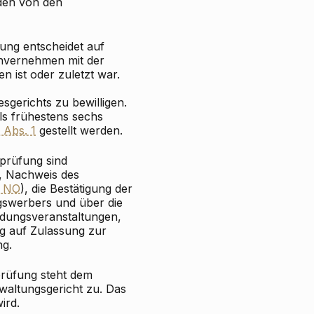
den von den
ung entscheidet auf
invernehmen mit der
n ist oder zuletzt war.
gerichts zu bewilligen.
ls frühestens sechs
 Abs. 1
gestellt werden.
prüfung sind
, Nachweis des
a NO
), die Bestätigung der
gswerbers und über die
ldungsveranstaltungen,
g auf Zulassung zur
ng.
prüfung steht dem
altungsgericht zu. Das
ird.