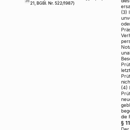
die
36
21, BGBl. Nr. 522/1987)
ers
(3)
unv
ode
Prä
Ver
per
Not
una
Besc
Prüf
letz
Prüf
nich
(4)
Prü
neu
geb
beg
die
§ 11
Der