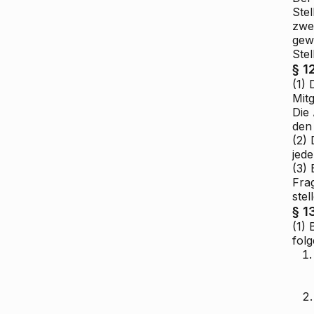
Stel
zwe
gewä
Ste
§ 1
(1)
Mit
Die 
den
(2)
jed
(3) 
Fra
ste
§ 1
(1) 
fol
1.
2.