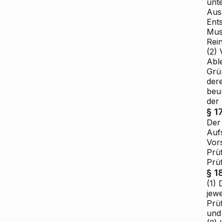
unt
Ausa
Ent
Mus
Rein
(2) 
Abl
Grün
dere
beur
der 
§ 1
Der
Auf
Vor
Prü
Prü
§ 1
(1)
jewe
Prü
und