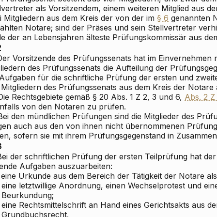
lvertreter als Vorsitzendem, einem weiteren Mitglied aus d
i Mitgliedern aus dem Kreis der von der im
§ 6
genannten N
hlten Notare; sind der Präses und sein Stellvertreter verhin
lle der an Lebensjahren älteste Prüfungskommissär aus dem 
2
 Der Vorsitzende des Prüfungssenats hat im Einvernehmen 
gliedern des Prüfungssenats die Aufteilung der Prüfungsg
Aufgaben für die schriftliche Prüfung der ersten und zweit
 Mitgliedern des Prüfungssenats aus dem Kreis der Notare
 Die Rechtsgebiete gemäß § 20 Abs. 1 Z 2, 3 und 6,
Abs. 2 Z
enfalls von den Notaren zu prüfen.
Bei den mündlichen Prüfungen sind die Mitglieder des Prüf
gen auch aus den von ihnen nicht übernommenen Prüfun
llen, sofern sie mit ihrem Prüfungsgegenstand in Zusamme
3
Bei der schriftlichen Prüfung der ersten Teilprüfung hat d
gende Aufgaben auszuarbeiten:
eine Urkunde aus dem Bereich der Tätigkeit der Notare al
eine letztwillige Anordnung, einen Wechselprotest und eine
Beurkundung;
eine Rechtsmittelschrift an Hand eines Gerichtsakts aus d
Grundbuchsrecht.