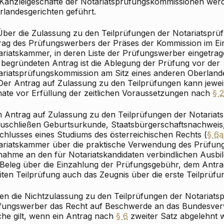
 Kanzleigeschäfte der Notariatsprüfungskommissionen wer
rlandesgerichten geführt.
 Über die Zulassung zu den Teilprüfungen der Notariatsprüf
rag des Prüfungswerbers der Präses der Kommission im E
riatskammer, in deren Liste der Prüfungswerber eingetrage
 begründeten Antrag ist die Ablegung der Prüfung vor der
ariatsprüfungskommission am Sitz eines anderen Oberlandes
 Der Antrag auf Zulassung zu den Teilprüfungen kann jewei
ate vor Erfüllung der zeitlichen Voraussetzungen nach
§ 2
 Antrag auf Zulassung zu den Teilprüfungen der Notariats
zuschließen Geburtsurkunde, Staatsbürgerschaftsnachweis
chlusses eines Studiums des österreichischen Rechts (
§ 6
ariatskammer über die praktische Verwendung des Prüfun
lnahme an den für Notariatskandidaten verbindlichen Ausbi
 Beleg über die Einzahlung der Prüfungsgebühr, dem Antra
ten Teilprüfung auch das Zeugnis über die erste Teilprüfu
en die Nichtzulassung zu den Teilprüfungen der Notariats
fungswerber das Recht auf Beschwerde an das Bundesverw
che gilt, wenn ein Antrag nach
§ 6
zweiter Satz abgelehnt w