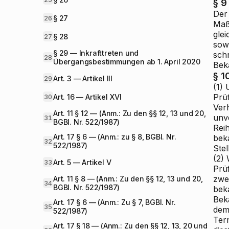
§ 9
Der
§ 27
26
Maß
glei
§ 28
27
sow
§ 29 — Inkrafttreten und
sch
28
Übergangsbestimmungen ab 1. April 2020
Bek
§ 1
Art. 3 — Artikel III
29
(1) 
Prü
Art. 16 — Artikel XVI
30
Ver
Art. 11 § 12 — (Anm.: Zu den §§ 12, 13 und 20,
unv
31
BGBl. Nr. 522/1987)
Rei
Art. 17 § 6 — (Anm.: zu § 8, BGBl. Nr.
beka
32
522/1987)
Stel
(2)
Art. 5 — Artikel V
33
Prü
zwei
Art. 11 § 8 — (Anm.: Zu den §§ 12, 13 und 20,
34
BGBl. Nr. 522/1987)
bek
Bek
Art. 17 § 6 — (Anm.: Zu § 7, BGBl. Nr.
35
dem
522/1987)
Ter
Art. 17 § 18 — (Anm.: Zu den §§ 12, 13, 20 und