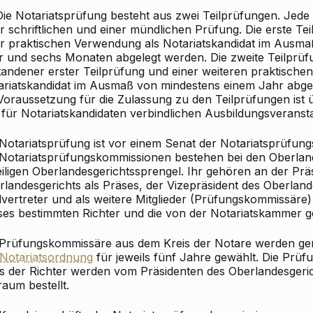
 Die Notariatsprüfung besteht aus zwei Teilprüfungen. Jede
er schriftlichen und einer mündlichen Prüfung. Die erste T
er praktischen Verwendung als Notariatskandidat im Ausm
r und sechs Monaten abgelegt werden. Die zweite Teilprü
tandener erster Teilprüfung und einer weiteren praktische
ariatskandidat im Ausmaß von mindestens einem Jahr abge
 Voraussetzung für die Zulassung zu den Teilprüfungen ist 
 für Notariatskandidaten verbindlichen Ausbildungsveranst
 Notariatsprüfung ist vor einem Senat der Notariatsprüfun
 Notariatsprüfungskommissionen bestehen bei den Oberlan
eiligen Oberlandesgerichtssprengel. Ihr gehören an der Prä
landesgerichts als Präses, der Vizepräsident des Oberlande
lvertreter und als weitere Mitglieder (Prüfungskommissäre)
ses bestimmten Richter und die von der Notariatskammer g
 Prüfungskommissäre aus dem Kreis der Notare werden 
 Notariatsordnung
für jeweils fünf Jahre gewählt. Die Pr
is der Richter werden vom Präsidenten des Oberlandesgeric
raum bestellt.