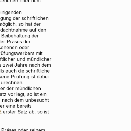
gesehenen oder dem
einigenden
ung der schriftlichen
öglich, so hat der
Bedachtnahme auf den
 Beibehaltung der
er Präses der
esehenen oder
rüfungswerbers mit
ftlicher und mündlicher
ens zwei Jahre nach dem
ls auch die schriftliche
sene Prüfung ist dabei
zurechnen.
der der mündlichen
tz vorliegt, so ist ein
te nach dem unbesucht
r eine bereits
3
erster Satz ab, so ist
m Präses oder seinem