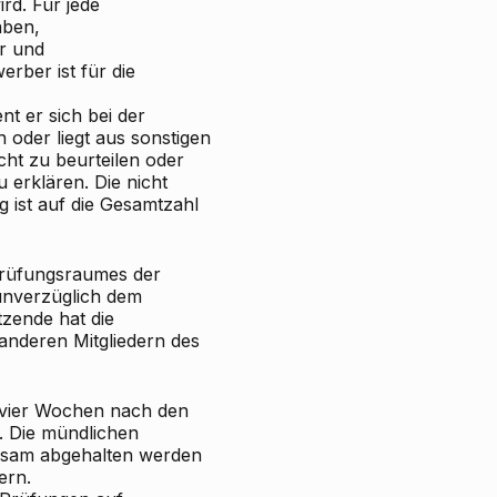
rd. Für jede
aben,
r und
rber ist für die
nt er sich bei der
oder liegt aus sonstigen
cht zu beurteilen oder
u erklären. Die nicht
ng ist auf die Gesamtzahl
Prüfungsraumes der
unverzüglich dem
zende hat die
anderen Mitgliedern des
n vier Wochen nach den
t. Die mündlichen
nsam abgehalten werden
ern.