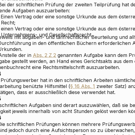
Bei der schriftlichen Prüfung der zweiten Teilprüfung hat
gende Aufgaben auszuarbeiten:
Einen Vertrag oder eine sonstige Urkunde aus dem österre
Recht;
einen Vertrag oder eine sonstige Urkunde aus dem österre
Unternehmens- und Gesellschaftsrecht,
jeweils mit abgaben- und tarifrechtlicher Beurteilung und all
Durchführung in den öffentlichen Büchern erforderlichen 
Urkunden.
Anstelle der in
Abs. 2 Z 2
genannten Aufgabe kann dem Prü
gabe gestellt werden, an Hand eines Gerichtsakts aus dem 
menbuchrecht eine Rechtsmittelschrift auszuarbeiten.
4
 Prüfungswerber hat in den schriftlichen Arbeiten sämtlich
rbeitung benützte Hilfsmittel (
§ 16 Abs. 1
zweiter Satz) a
ätigen, dass er ausschließlich diese verwendet hat.
5
schriftlichen Aufgaben sind derart auszuwählen, daß sie be
igkeit jeweils innerhalb von acht Stunden gelöst werden kö
6
 Die schriftlichen Prüfungen können mehrere Prüfungswerbe
 sind jedoch durch eine Aufsichtsperson so zu überwachen