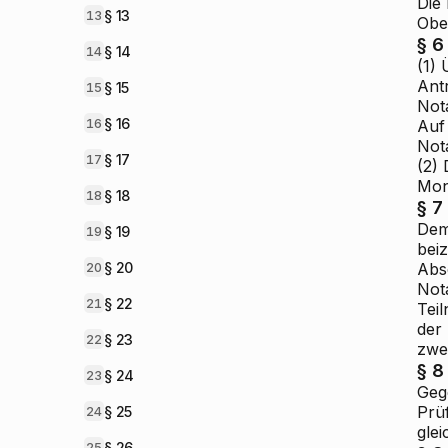
Die
§ 13
13
Obe
§ 6
§ 14
14
(1)
Ant
§ 15
15
Nota
§ 16
16
Auf
Not
§ 17
17
(2)
Mon
§ 18
18
§ 7
Dem
§ 19
19
bei
§ 20
Abs
20
Not
§ 22
21
Tei
der
§ 23
22
zwei
§ 8
§ 24
23
Geg
Prü
§ 25
24
glei
§ 26
25