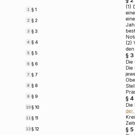
(1)
§ 1
1
ein
ein
§ 2
2
Jah
bes
§ 3
3
Not
§ 4
4
(2)
den
§ 5
5
§ 3
Die
§ 6
6
Die
jew
§ 7
7
Ober
§ 8
Stel
8
Prä
§ 9
9
§ 4
Die
§ 10
10
der
Kre
§ 11
11
Zeit
§ 5
§ 12
12