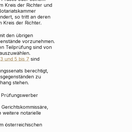
em Kreis der Richter und
otariatskammer
dert, so tritt an deren
Kreis der Richter.
mit den übrigen
egenstände vorzunehmen.
en Teilprüfung sind von
 auszuwählen.
 3 und 5 bis 7
sind
ungssenats berechtigt,
gsgegenständen zu
nhang stehen.
er Prüfungswerber
s Gerichtskommissäre,
 weitere notarielle
em österreichischen