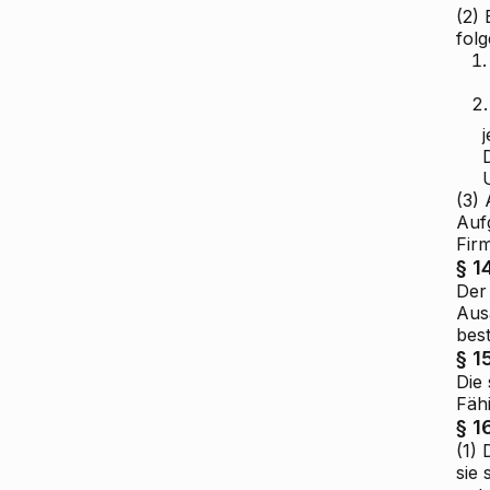
(2) 
fol
1.
2.
(3) 
Auf
Fir
§ 1
Der
Ausa
best
§ 1
Die 
Fäh
§ 1
(1)
sie