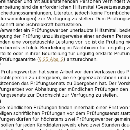
ereinander und mit außenstehenden Personen verhindert wi
rbeitung sind die erforderlichen Hilfsmittel (Gesetzesausg
scheidungssammlungen, Literatur, jedoch keine Formbüche
tersammlungen) zur Verfügung zu stellen. Dem Prüfungswe
schrift eine Schreibkraft beizustellen.
Verwendet ein Prüfungswerber unerlaubte Hilfsmittel, bedie
egung der Prüfung unzulässigerweise einer anderen Person 
den eine vorgetäuschte Leistung vor, so ist die Prüfung ni
n bereits erfolgte Beurteilung im Nachhinein für ungültig z
teilte oder in ihrer Beurteilung für ungültig erklärte Prüfu
Prüfungsantritte (
§ 25 Abs. 2
) anzurechnen.
7
 Prüfungswerber hat seine Arbeit vor dem Verlassen des 
sichtsperson zu übergeben, die sie gegenzuzeichnen und 
sitzenden des Prüfungssenats zu übergeben hat. Der Vorsit
fungsarbeit vor Abhaltung der mündlichen Prüfungen den 
fungssenats zur Durchsicht zur Verfügung zu stellen.
8
 Die mündlichen Prüfungen finden innerhalb einer Frist vo
iligen schriftlichen Prüfungen vor dem Prüfungssenat stat
fungen dürfen für höchstens zwei Prüfungswerber gemei
 sollen für jeden Kandidaten jeweils etwa zwei Stunden dau