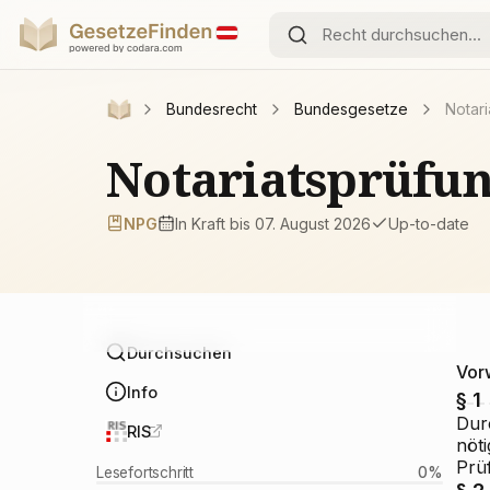
Bundesrecht
Bundesgesetze
Notar
Notariatsprüfun
NPG
In Kraft
bis 07. August 2026
Up-to-date
Durchsuchen
Vor
Info
§ 1
Dur
RIS
nöt
Prü
Lesefortschritt
0
%
§ 2