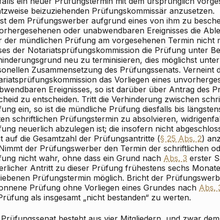
sfalls ein neuer Prüfungstermin mit dem ursprünglich vor
atzweise beizuziehenden Prüfungskommissär anzusetzen.
 Ist dem Prüfungswerber aufgrund eines von ihm zu besch
orhergesehenen oder unabwendbaren Ereignisses die Ableg
r der mündlichen Prüfung am vorgesehenen Termin nicht m
ses der Notariatsprüfungskommission die Prüfung unter 
hinderungsgrund neu zu terminisieren, dies möglichst unter
sonellen Zusammensetzung des Prüfungssenats. Verneint d
ariatsprüfungskommission das Vorliegen eines unvorherg
bwendbaren Ereignisses, so ist darüber über Antrag des P
heid zu entscheiden. Tritt die Verhinderung zwischen schri
ung ein, so ist die mündliche Prüfung diesfalls bis längst
ten schriftlichen Prüfungstermin zu absolvieren, widrigenfal
ung neuerlich abzulegen ist; die insofern nicht abgeschlos
t auf die Gesamtzahl der Prüfungsantritte (
§ 25 Abs. 2
) an
 Nimmt der Prüfungswerber den Termin der schriftlichen o
fung nicht wahr, ohne dass ein Grund nach
Abs. 3
erster Sa
erlicher Antritt zu dieser Prüfung frühestens sechs Mona
liebenen Prüfungstermin möglich. Bricht der Prüfungswerbe
onnene Prüfung ohne Vorliegen eines Grundes nach
Abs. 
 Prüfung als insgesamt „nicht bestanden“ zu werten.
 Prüfungssenat besteht aus vier Mitgliedern, und zwar de