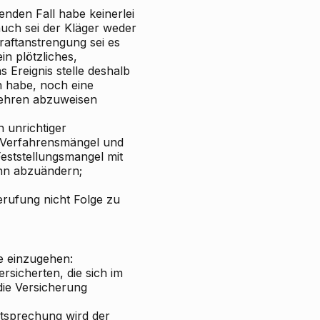
enden Fall habe keinerlei
auch sei der Kläger weder
Kraftanstrengung sei es
n plötzliches,
 Ereignis stelle deshalb
n habe, noch eine
gehren abzuweisen
 unrichtiger
, Verfahrensmängel und
Feststellungsmangel mit
inn abzuändern;
erufung nicht Folge zu
e einzugehen:
rsicherten, die sich im
die Versicherung
chtsprechung wird der