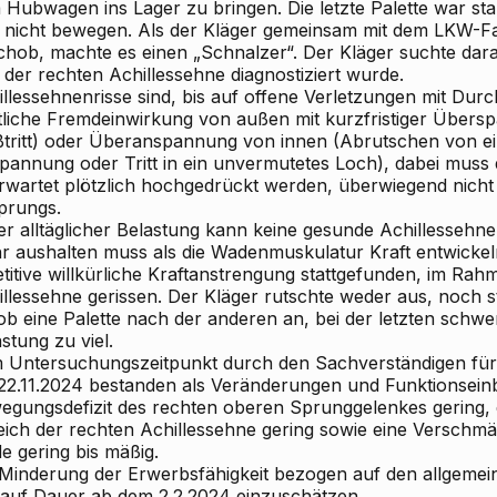
 Hubwagen ins Lager zu bringen. Die letzte Palette war sta
h nicht bewegen. Als der Kläger gemeinsam mit dem LKW-
chob, machte es einen „Schnalzer“. Der Kläger suchte dara
 der rechten Achillessehne diagnostiziert wurde.
illessehnenrisse sind, bis auf offene Verletzungen mit Du
tliche Fremdeinwirkung von außen mit kurzfristiger Über
ßtritt) oder Überanspannung von innen (Abrutschen von ei
pannung oder Tritt in ein unvermutetes Loch), dabei muss
rwartet plötzlich hochgedrückt werden, überwiegend nicht
prungs.
er alltäglicher Belastung kann keine gesunde Achillessehne
r aushalten muss als die Wadenmuskulatur Kraft entwickeln
titive willkürliche Kraftanstrengung stattgefunden, im Rahme
illessehne gerissen. Der Kläger rutschte weder aus, noch s
b eine Palette nach der anderen an, bei der letzten schwer
stung zu viel.
 Untersuchungszeitpunkt durch den Sachverständigen für U
22.11.2024 bestanden als Veränderungen und Funktionsein
egungsdefizit des rechten oberen Sprunggelenkes gering, 
eich der rechten Achillessehne gering sowie eine Verschmä
e gering bis mäßig.
 Minderung der Erwerbsfähigkeit bezogen auf den allgemein
auf Dauer ab dem 2.2.2024 einzuschätzen.