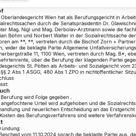
pf
 Oberlandesgericht Wien hat als Berufungsgericht in Arbeit
alrechtssachen durch die Senatspräsidentin Dr. Glawischnig
hter Mag. Nigl und Mag. Derbolav-Arztmann sowie die fach
rian Böhm und Norbert Walter in der Sozialrechtssache der
oren am **, **, vertreten durch die Bischof Zorn + Partn
, wider die beklagte Partei
Allgemeine Unfallversicherungs
nerbergstraße 11, 1100 Wien, vertreten durch Mag. B*, eb
sehrtenrente, über die Berufung der klagenden Partei gegen
desgerichts St. Pölten als Arbeits- und Sozialgericht vom 
 §§ 2 Abs 1 ASGG, 480 Abs 1 ZPO in nichtöffentlicher Sitz
chluss
sst:
ruch
 Berufung wird
Folge
gegeben
.
 angefochtene Urteil wird aufgehoben und die Sozialrech
handlung und neuerlichen Entscheidung an das Erstgericht
 Kosten des Berufungsverfahrens sind weitere Verfahrensko
t
ründung:
Bescheid vom 11.10.2024 sprach die beklagte Partei aus, d