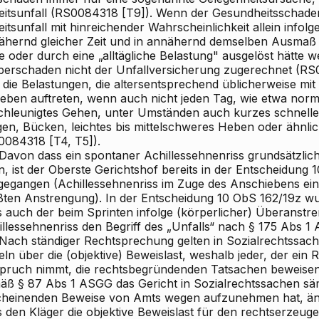
eitsunfall (RS0084318 [T9]). Wenn der Gesundheitsschad
itsunfall mit hinreichender Wahrscheinlichkeit allein info
ähernd gleicher Zeit und in annähernd demselben Ausmaß t
e oder durch eine „alltägliche Belastung" ausgelöst hätte 
perschaden nicht der Unfallversicherung zugerechnet (RS00
 die Belastungen, die altersentsprechend üblicherweise mit
Leben auftreten, wenn auch nicht jeden Tag, wie etwa nor
chleunigtes Gehen, unter Umständen auch kurzes schnell
igen, Bücken, leichtes bis mittelschweres Heben oder ähnl
0084318 [T4, T5]).
 Davon dass ein spontaner Achillessehnenriss grundsätzlich 
, ist der Oberste Gerichtshof bereits in der Entscheidung
gegangen (Achillessehnenriss im Zuge des Anschiebens e
ßten Anstrengung). In der Entscheidung 10 ObS 162/19z w
s auch der beim Sprinten infolge (körperlicher) Überanstr
llessehnenriss den Begriff des „Unfalls“ nach § 175 Abs 1 
. Nach ständiger Rechtsprechung gelten in Sozialrechtssach
ln über die (objektive) Beweislast, weshalb jeder, der ein R
pruch nimmt, die rechtsbegründenden Tatsachen beweise
äß § 87 Abs 1 ASGG das Gericht in Sozialrechtssachen sä
cheinenden Beweise von Amts wegen aufzunehmen hat, ände
 den Kläger die objektive Beweislast für den rechtserzeuge