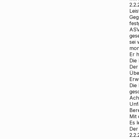
2.2
Lei
Gege
fest
ASVG
ges
sei
mon
Er 
Die
Der
Übe
Erw
Die
gesc
Ach
Unf
Ber
Mit
Es 
Der
2.2.