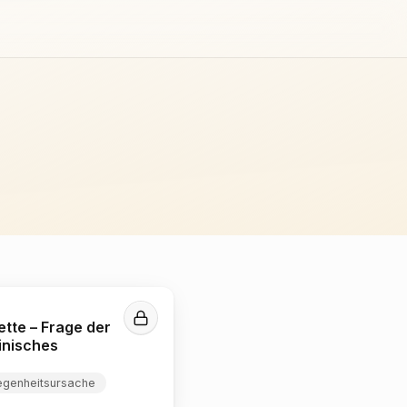
tte – Frage der
inisches
egenheitsursache