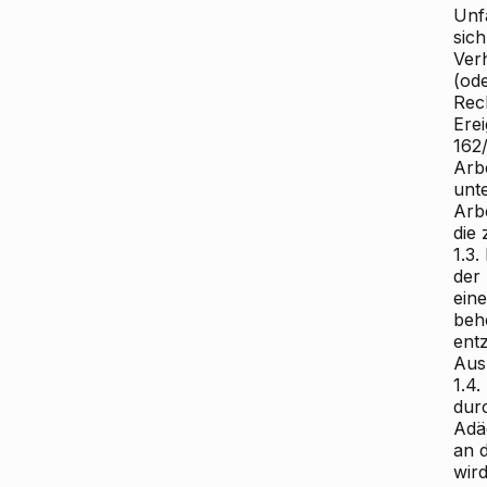
Unf
sich
Ver
(od
Rec
Erei
162
Arb
unt
Arb
die
1.3.
der 
ein
beh
ent
Aus
1.4
dur
Adä
an 
wird