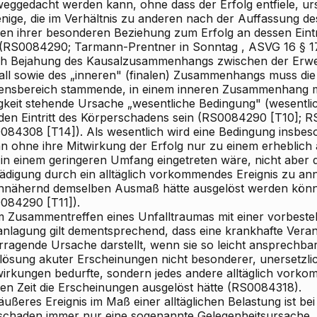
weggedacht werden kann, ohne dass der Erfolg entfiele, ur
jenige, die im Verhältnis zu anderen nach der Auffassung d
en ihrer besonderen Beziehung zum Erfolg an dessen Eintri
 (RS0084290;
Tarmann-Prentner
in
Sonntag
, ASVG
16
§ 1
h Bejahung des Kausalzusammenhangs zwischen der Erwer
all sowie des „inneren" (finalen) Zusammenhangs muss di
ensbereich stammende, in einem inneren Zusammenhang mi
igkeit stehende Ursache „wesentliche Bedingung" (wesentl
 den Eintritt des Körperschadens sein (RS0084290 [T10]; 
084308 [T14]). Als wesentlich wird eine Bedingung insbe
n ohne ihre Mitwirkung der Erfolg nur zu einem erheblich
 in einem geringeren Umfang eingetreten wäre, nicht aber 
ädigung durch ein alltäglich vorkommendes Ereignis zu ann
annähernd demselben Ausmaß hätte ausgelöst werden kön
084290 [T11]).
m Zusammentreffen eines Unfalltraumas mit einer vorbest
anlagung gilt dementsprechend, dass eine krankhafte Veranl
rragende Ursache darstellt, wenn sie so leicht ansprechbar
lösung akuter Erscheinungen nicht besonderer, unersetzli
wirkungen bedurfte, sondern jedes andere alltäglich vorko
ben Zeit die Erscheinungen ausgelöst hätte (RS0084318).
äußeres Ereignis im Maß einer alltäglichen Belastung ist b
schaden immer nur eine sogenannte Gelegenheitsursache, 