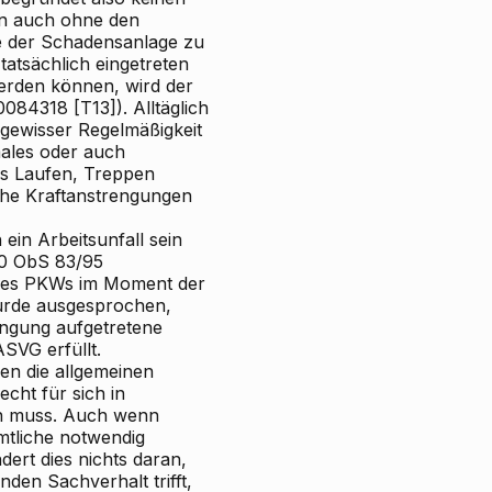
en auch ohne den
lge der Schadensanlage zu
atsächlich eingetreten
werden können, wird der
84318 [T13]). Alltäglich
 gewisser Regelmäßigkeit
males oder auch
es Laufen, Treppen
iche Kraftanstrengungen
ein Arbeitsunfall sein
 10 ObS 83/95
ines PKWs im Moment der
urde ausgesprochen,
engung aufgetretene
ASVG erfüllt.
en die allgemeinen
echt für sich in
n muss. Auch wenn
mtliche notwendig
rt dies nichts daran,
nden Sachverhalt trifft,