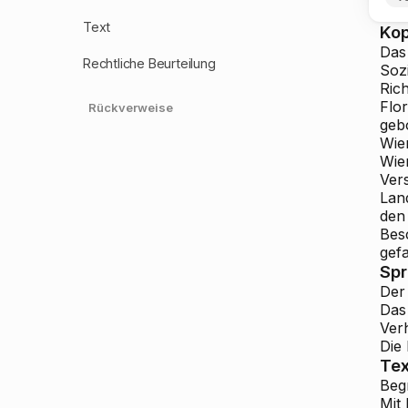
Text
Ko
Das
Rechtliche Beurteilung
Sozi
Ric
Flo
Rückverweise
geb
Wien
Wie
Ver
Lan
den
Bes
gefa
Sp
Der
Das
Ver
Die
Tex
Beg
Mit 