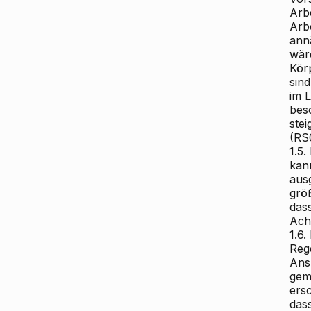
Arb
Arbe
ann
wär
Kör
sind
im 
bes
ste
(RS
1.5.
kann
aus
grö
das
Achi
1.6
Rege
Ans
gem
ers
dass