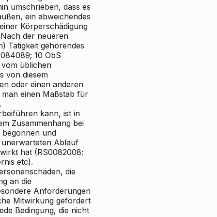
hin umschrieben, dass es
n außen, ein abweichendes
 einer Körperschädigung
. Nach der neueren
) Tätigkeit gehörendes
RS0084089; 10 ObS
h vom üblichen
es von diesem
sen oder einen anderen
 man einen Maßstab für
.
beiführen kann, ist in
diesem Zusammenhang bei
lt begonnen und
 unerwarteten Ablauf
wirkt hat (RS0082008;
nis etc).
Personenschäden, die
ng an die
besondere Anforderungen
che Mitwirkung gefordert
jede Bedingung, die nicht