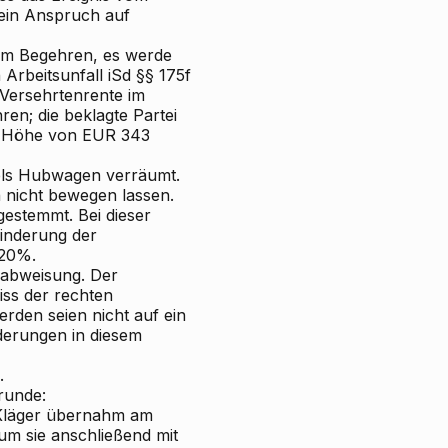
kein Anspruch auf
em Begehren, es werde
 Arbeitsunfall iSd §§ 175f
 Versehrtenrente im
en; die beklagte Partei
der Höhe von EUR 343
tels Hubwagen verräumt.
h nicht bewegen lassen.
gestemmt. Bei dieser
Minderung der
 20%.
sabweisung. Der
iss der rechten
rden seien nicht auf ein
derungen in diesem
.
runde:
 Kläger übernahm am
, um sie anschließend mit