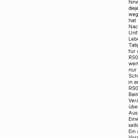
hin
die
weg
hat
Nac
Unf
Leb
Tät
für
RS0
wen
nur
Sch
in 
RS0
Bei
Ver
übe
Aus
Ein
sel
Ein 
Vor