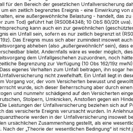
all für den Bereich der gesetzlichen Unfallversicherung da
 um ein zeitlich begrenztes Ereignis - eine Einwirkung vo
halten, eine außergewöhnliche Belastung - handelt, das zu
er zum Tod) geführt hat (RS0084348; 10 ObS 80/20t uva)
htsprechung kann auch ein zur gewöhnlichen (geschützten
gnis ein Unfall sein, sofern es nur zeitlich begrenzt ist (
/19z). Das Ereignis muss sich aber zumindest insoweit auc
eitsvorgang abheben (also „außergewöhnlich“ sein), dass 
erscheidbar bleibt. Andernfalls wäre es weder möglich, die
eitsvorgang dem Unfallgeschehen zuzuordnen, noch hätte
 zeitliche Begrenzung zur Verfügung (10 Obs 162/19z mwN)
 Dass eigenes Verhalten zum Unfall beitragen, ihn sogar her
Unfallversicherung nicht zweifelhaft. Ein Unfall liegt in 
em Vorgang vor, der vom Versicherten bewusst und gewol
errscht wurde, sich dieser Beherrschung aber durch einen
zogen und nunmehr schädigend auf den Versicherten einge
rutschen, Stolpern, Umknicken, Anstoßen gegen ein Hinder
. Die Leistungen der Unfallversicherung beziehen sich auf 
ch das versicherte Ereignis verursacht wurden. In Anlehnu
quanztheorie werden in der Unfallversicherung insoweit 
den ursächlichen Zusammenhang gestellt, als eine wesentli
. Nach der „Theorie der wesentlichen Bedingung“ ist nicht 