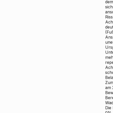
dem
sic
ans
Riss
Ach
deu
(Fu
Ans
une
Urs
Unt
meh
repe
Ach
scho
Bela
Zum
am 
Bew
Ber
Wad
Die
0% 