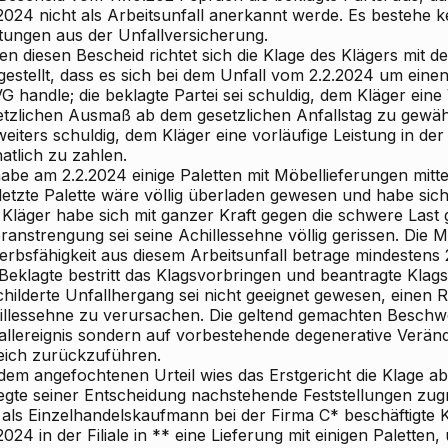
.2024 nicht als Arbeitsunfall anerkannt werde. Es bestehe 
stungen aus der Unfallversicherung.
n diesen Bescheid richtet sich die Klage des
Klägers
mit d
gestellt, dass es sich bei dem Unfall vom 2.2.2024 um einen
 handle; die beklagte Partei sei schuldig, dem Kläger eine
etzlichen Ausmaß ab dem gesetzlichen Anfallstag zu gewähr
 weiters schuldig, dem Kläger eine vorläufige Leistung in 
atlich zu zahlen.
habe am 2.2.2024 einige Paletten mit Möbellieferungen mit
 letzte Palette wäre völlig überladen gewesen und habe sic
 Kläger habe sich mit ganzer Kraft gegen die schwere Last 
ranstrengung sei seine Achillessehne völlig gerissen. Die 
erbsfähigkeit aus diesem Arbeitsunfall betrage mindestens
Beklagte
bestritt das Klagsvorbringen und beantragte Klag
hilderte Unfallhergang sei nicht geeignet gewesen, einen R
illessehne zu verursachen. Die geltend gemachten Beschwe
allereignis sondern auf vorbestehende degenerative Verän
eich zurückzuführen.
 dem
angefochtenen Urteil
wies das Erstgericht die Klage ab
legte seiner Entscheidung nachstehende
Feststellungen
zug
 als Einzelhandelskaufmann bei der Firma C* beschäftigte
2024 in der Filiale in ** eine Lieferung mit einigen Paletten