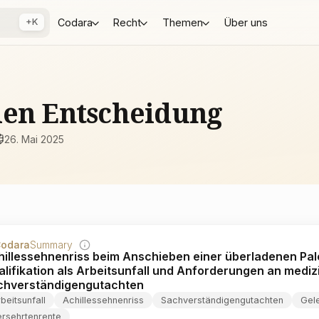
+K
Codara
Recht
Themen
Über uns
ien Entscheidung
26. Mai 2025
odara
Summary
illessehnenriss beim Anschieben einer überladenen Pale
lifikation als Arbeitsunfall und Anforderungen an mediz
chverständigengutachten
beitsunfall
Achillessehnenriss
Sachverständigengutachten
Gel
ersehrtenrente