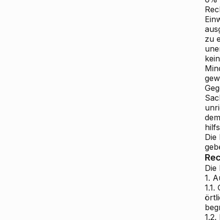
Rec
Einw
ausg
zu 
une
kein
Min
gew
Gege
Sac
unri
dem
hilf
Die
geb
Rec
Die 
1. 
1.1.
ört
beg
1.2.