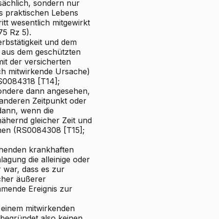
sächlich, sondern nur
es praktischen Lebens
tt wesentlich mitgewirkt
75 Rz 5).
bstätigkeit und dem
e aus dem geschützten
t der versicherten
ich mitwirkende Ursache)
RS0084318 [T14];
sondere dann angesehen,
 anderen Zeitpunkt oder
dann, wenn die
ähernd gleicher Zeit und
nen (RS0084308 [T15];
ehenden krankhaften
agung die alleinige oder
 war, dass es zur
cher äußerer
mmende Ereignis zur
ei einem mitwirkenden
begründet also keinen