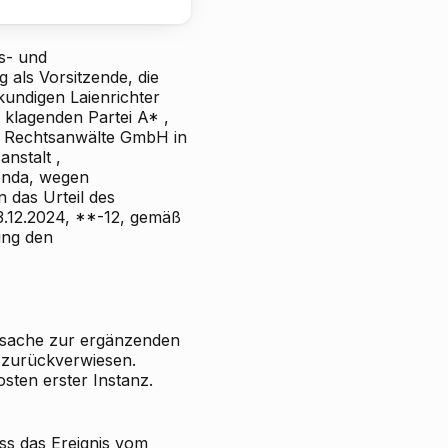
s- und
 als Vorsitzende, die
kundigen Laienrichter
 klagenden Partei
A*
,
er Rechtsanwälte GmbH in
anstalt
,
enda, wegen
 das Urteil des
23.12.2024, **-12, gemäß
ung den
tssache zur ergänzenden
 zurückverwiesen.
sten erster Instanz.
ass das Ereignis vom