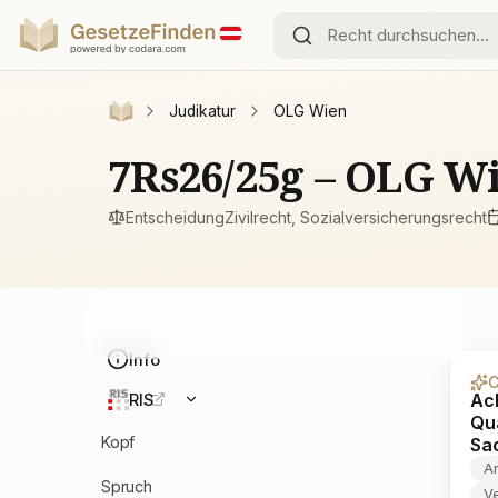
Judikatur
OLG Wien
7Rs26/25g – OLG W
Entscheidung
Zivilrecht, Sozialversicherungsrecht
Info
C
Ach
RIS
Qua
Kopf
Sa
Ar
Spruch
V