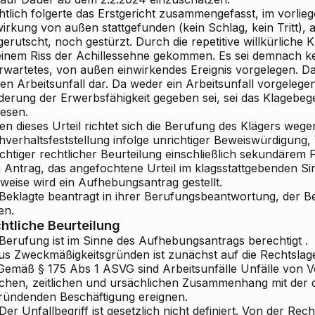
htlich
folgerte das Erstgericht zusammengefasst, im vorlieg
irkung von außen stattgefunden (kein Schlag, kein Tritt), 
erutscht, noch gestürzt. Durch die repetitive willkürliche 
einem Riss der Achillessehne gekommen. Es sei demnach kei
rwartetes, von außen einwirkendes Ereignis vorgelegen. Das
en Arbeitsunfall dar. Da weder ein Arbeitsunfall vorgelege
derung der Erwerbsfähigkeit gegeben sei, sei das Klagebe
esen.
n dieses Urteil richtet sich die
Berufung des Klägers
wegen
hverhaltsfeststellung infolge unrichtiger Beweiswürdigung
chtiger rechtlicher Beurteilung einschließlich sekundärem 
 Antrag, das angefochtene Urteil im klagsstattgebenden S
sweise wird ein Aufhebungsantrag gestellt.
 Beklagte beantragt in ihrer Berufungsbeantwortung, der B
en.
htliche Beurteilung
Berufung ist
im Sinne des Aufhebungsantrags berechtigt
.
Aus Zweckmäßigkeitsgründen ist zunächst auf die Rechtslag
 Gemäß § 175 Abs 1 ASVG sind Arbeitsunfälle Unfälle von Ve
lichen, zeitlichen und ursächlichen Zusammenhang mit der 
ründenden Beschäftigung ereignen.
 Der Unfallbegriff ist gesetzlich nicht definiert. Von der Re