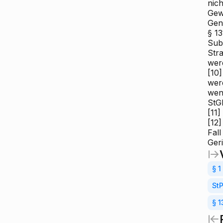
nic
Gew
Gen
§ 13
Sub
Str
wer
[10]
werd
wenn
StGB
[11]
[12]
Fal
Ger
§ 
St
§ 1