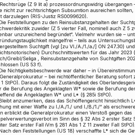
 Rechtsrüge (Z 9 lit a) prozessordnungswidrig übergangen 
se nicht zur rechtsrichtigen Subsumtion ausreichen sollte
ht darzulegen (RIS-Justiz RS0099620).
ie Feststellungen zu den Reinsubstanzgehalten der Suchtgi
hwerdekritik zuwider (Z 5 vierter Fall, nominell auch Z 5 zw
fenbar unzureichend begründet“. Vielmehr wurden sie – un
ründungstauglichkeit mängelfrei – teils aus Untersuchungs
ergestelltem Suchtgift (vgl [zu VI./A./1./a./] ON 247.30)
und 
richtsnotorischen) Durchschnittswerten für das Jahr 2023 
ch/Greibl/Seliga
, Reinsubstanzgehalte von Suchtgiften 202
chlossen (US 53 f).
ie Nichtigkeitsbeschwerde war daher – in Übereinstimmun
 Generalprokuratur – bei nichtöffentlicher Beratung sofor
 1 StPO). Daraus folgt die Zuständigkeit des Oberlandesger
r die Berufung des Angeklagten W* sowie die Berufung der
reffend die Angeklagten W* und L* (§ 285i StPO).
leibt anzumerken, dass das Schöffengericht hinsichtlich 
ung mit einer Waffe zu I./A./1./ und I./B./1./“ als erschwe
in erblickt die Generalprokuratur einen Verstoß gegen das
pelverwertungsverbot im Sinn des § 32 Abs 2 erster Satz 
ter Satz erster Fall iVm § 281 Abs 1 Z 11 zweiter Fall StPO)
ach den Feststellungen (US 18) verschaffte L* sich die G