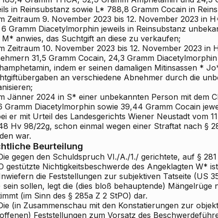
eils in Reinsubstanz sowie L* 788,8 Gramm Cocain in Rein
 im Zeitraum 9. November 2023 bis 12. November 2023 in 
 6 Gramm Diacetylmorphin jeweils in Reinsubstanz unbek
 M* anwies, das Suchtgift an diese zu verkaufen;
 im Zeitraum 10. November 2023 bis 12. November 2023 in
ehmern 31,5 Gramm Cocain, 24,3 Gramm Diacetylmorphin
hamphetamin, indem er seinen damaligen Mitinsassen * Jo
htgiftübergaben an verschiedene Abnehmer durch die unb
nisieren;
 im Jänner 2024 in S* einer unbekannten Person mit dem 
6 Gramm Diacetylmorphin sowie 39,44 Gramm Cocain jeweil
i er mit Urteil des Landesgerichts Wiener Neustadt vom 11.
48 Hv 98/22g, schon einmal wegen einer Straftat nach § 2
den war.
htliche Beurteilung
ie gegen den Schuldspruch VI./A./1./ gerichtete, auf § 281 
O gestützte Nichtigkeitsbeschwerde des Angeklagten W* ist 
nwiefern die Feststellungen zur subjektiven Tatseite (US 35
) sein sollen, legt die (dies bloß behauptende) Mängelrüge 
timmt (im Sinn des § 285a Z 2 StPO) dar.
ie (in Zusammenschau mit den Konstatierungen zur objekti
roffenen) Feststellungen zum Vorsatz des Beschwerdeführe