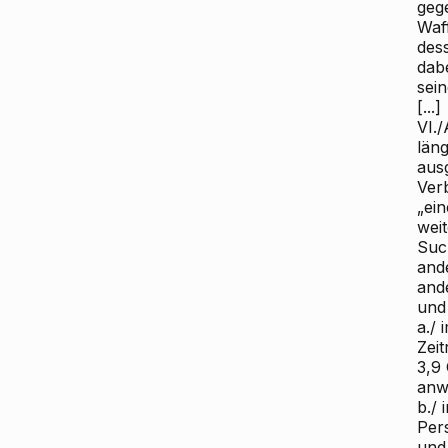
geg
Waf
des
dab
sein
[...]
VI./
län
aus
Ver
„ei
weit
Such
and
and
und
a./
Zei
3,9
anw
b./
Per
und