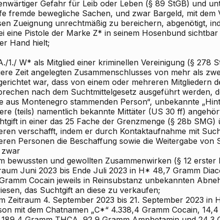
enwärtiger Gefahr für Leib oder Leben (§ 89 StGB) und un
fe fremde bewegliche Sachen, und zwar Bargeld, mit dem V
sen Zueignung unrechtmäßig zu bereichern, abgenötigt, in
ei eine Pistole der Marke Z* in seinem Hosenbund sichtbar
er Hand hielt;
A./1./ W* als Mitglied einer kriminellen Vereinigung (§ 278 
gere Zeit angelegten Zusammenschlusses von mehr als zwe
gerichtet war, dass von einem oder mehreren Mitgliedern d
brechen nach dem Suchtmittelgesetz ausgeführt werden, de
ne aus Montenegro stammenden Person“, unbekannte „Hint
ere (teils) namentlich bekannte Mittäter (US 30 ff) angehör
tgift in einer das 25
Fache der Grenzmenge (§ 28b SMG) 
eren verschafft, indem er durch Kontaktaufnahme mit Sucht
eren Personen die Beschaffung sowie die Weitergabe von Su
 zwar
 im bewussten und gewollten Zusammenwirken (§ 12 erster F
traum Juni 2023 bis Ende Juli 2023 in H* 48,7 Gramm Dia
 Gramm Cocain jeweils in Reinsubstanz unbekannten Abneh
iesen, das Suchtgift an diese zu verkaufen;
 im Zeitraum 4. September 2023 bis 21. September 2023 in
son mit dem Chatnamen „C*“ 4.338,4 Gramm Cocain, 14,
 189,4 Gramm THCA, 92,9 Gramm Amphetamin und 24,3 