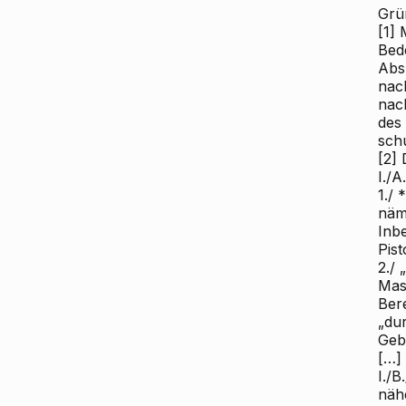
Grü
[1]
M
Bed
Abs
nac
nach
des 
schu
[2]
D
I./
1./
näm
Inb
Pist
2./ 
Masc
Ber
„du
Geb
[…]
I./B
näh