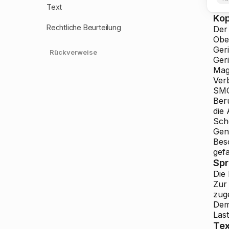
Text
Ko
Rechtliche Beurteilung
Der
Obe
Ger
Rückverweise
Geri
Mag
Ver
SMG
Ber
die
Sch
Gene
Bes
gefa
Sp
Die
Zur
zuge
Dem
Last
Tex