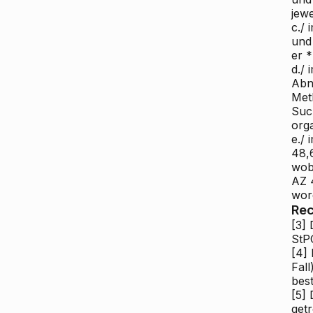
jew
c./
und
er *
d./
Abn
Met
Suc
orga
e./
48,
wobe
AZ 
wor
Rec
[3]
D
StP
[4]
I
Fall
bes
[5]
D
get