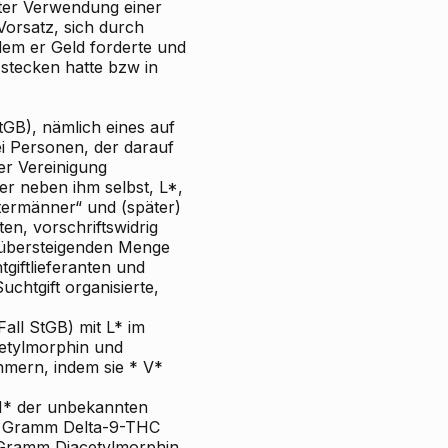
ter Verwendung einer
orsatz, sich durch
dem er Geld forderte und
 stecken hatte bzw in
StGB), nämlich eines auf
i Personen, der darauf
er Vereinigung
r neben ihm selbst, L*,
ermänner“ und (später)
ten, vorschriftswidrig
übersteigenden Menge
giftlieferanten und
chtgift organisierte,
all StGB) mit L* im
cetylmorphin und
mern, indem sie * V*
 H* der unbekannten
4 Gramm Delta-9-THC
Gramm Diacetylmorphin