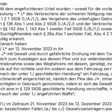
nde:
it dem angefochtenen Urteil wurden – soweit für die vorli
eutung – * L* des Verbrechens der schweren Nötigung nac
 1 Z 1 StGB (I./A./1./), des Vergehens des unbefugten Ge
h § 136 Abs 1 und Abs 2 StGB (I./A./2./) und der Verbrec
 §§ 142 Abs 1, 143 Abs 1 zweiter Fall StGB (I./B./1./) sow
Suchtgifthandels nach § 28a Abs 1 sechster Fall, Abs 4 Z 1
ldig erkannt.
anach haben
A./ L* am 12. November 2023 in A*
 * J* mit Gewalt und durch gefährliche Drohung mit dem To
lich zum Aussteigen aus dessen Pkw und zur widerstands
etriebnahme sowie des Wegfahrens mit diesem, genötigt, in
ole auf ihn richtete und ihn sodann aus dem Fahrzeug zerr
„nach der unter 1./ geschilderten Handlung“ ein Fahrzeug,
hinenkraft eingerichtet ist, nämlich den Pkw des J*, ohne 
echtigten in Gebrauch genommen, indem er sich die Gewal
rch eine in § 129 StGB geschilderte Handlung verschaffte, 
rauch der unter 1./ angeführten Waffe“;
./1./ im Zeitraum 21. November 2023 bis 12. Dezember 2023 i
er bezeichneten Fällen (a./ bis c./) Gewahrsamsträgern je