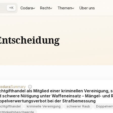
+K
Codara
Recht
Themen
Über uns
Entscheidung
odara
Summary
htgifthandel als Mitglied einer kriminellen Vereinigung,
d schwere Nötigung unter Waffeneinsatz – Mängel- und 
ppelverwertungsverbot bei der Strafbemessung
chtgifthandel
kriminelle Vereinigung
schwerer Raub
Doppelver
ichtigkeitsbeschwerde