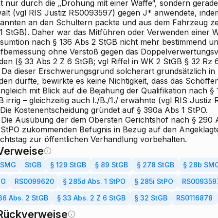
ht nur durch die „Drohung mit einer Waffe“, sondern gerad
alt (vgl RIS
Justiz RS0093597) gegen J* anwendete, indem 
annten an den Schultern packte und aus dem Fahrzeug zer
1 StGB). Daher war das Mitführen oder Verwenden einer Waff
sumtion nach § 136 Abs 2 StGB nicht mehr bestimmend un
afbemessung ohne Verstoß gegen das Doppelverwertungsve
den (§ 33 Abs 2 Z 6 StGB; vgl
Riffel
in WK
2
StGB § 32 Rz 6
Da dieser Erschwerungsgrund solcherart grundsätzlich in
en durfte, bewirkte es keine Nichtigkeit, dass das Schöffe
gleich mit Blick auf die Bejahung der Qualifikation nach § 
 irrig – gleichzeitig auch I./B./1./ erwähnte (vgl RIS
Justiz 
Die Kostenentscheidung gründet auf § 390a Abs 1 StPO.
Die Ausübung der dem Obersten Gerichtshof nach § 290 Ab
l StPO zukommenden Befugnis in Bezug auf den Angeklagt
ichtstag zur öffentlichen Verhandlung vorbehalten.
Verweise
1 SMG
StGB
§ 129 StGB
§ 89 StGB
§ 278 StGB
§ 28b SM
PO
RS0099620
§ 285d Abs. 1 StPO
§ 285i StPO
RS009359
36 Abs. 2 StGB
§ 33 Abs. 2 Z 6 StGB
§ 32 StGB
RS0116878
Rückverweise