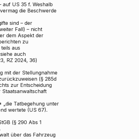
– auf US 35 f. Weshalb
n, vermag die Beschwerde
fte sind – der
eiter Fall) – nicht
ter dem Aspekt der
berichten zu
teils aus
(siehe auch
3, RZ 2024, 36)
g mit der Stellungnahme
t zurückzuweisen (§ 285d
ichts zur Entscheidung
 Staatsanwaltschaft
L* „die Tatbegehung unter
rend wertete (US 67).
StGB (§ 290 Abs 1
.
ewalt über das Fahrzeug