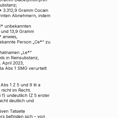
substanz;
H* 3.312,9 Gramm Cocain
annten Abnehmern, indem
 H* unbekannten
 und 13,9 Gramm
* anwies,
ekannte Person „Ce*“ zu
Chatnamen „Le*“
s in Reinsubstanz,
 April 2023,
8a Abs 1 SMG verurteilt
Abs 1 Z 5 und 9 lit a
nicht im Recht.
 f) undeutlich (Z 5 erster
nicht deutlich und
ven Tatseite
rs befinden sich – von