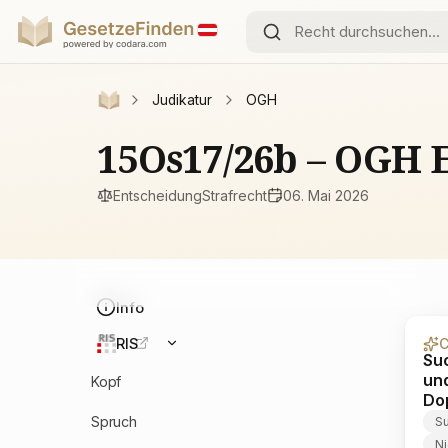
Judikatur
OGH
15Os17/26b – OGH 
Entscheidung
Strafrecht
06. Mai 2026
Info
RIS
C
Suc
un
Kopf
Do
Spruch
Su
N