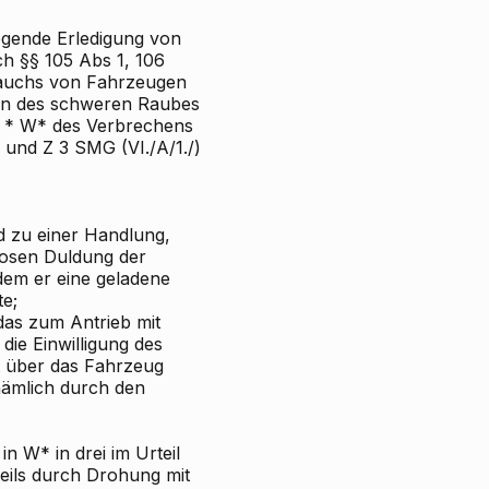
egende Erledigung von
h §§ 105 Abs 1, 106
brauchs von Fahrzeugen
hen des schweren Raubes
ie * W* des Verbrechens
 und Z 3 SMG (VI./A/1./)
d zu einer Handlung,
losen Duldung der
dem er eine geladene
te;
 das zum Antrieb mit
die Einwilligung des
t über das Fahrzeug
nämlich durch den
n W* in drei im Urteil
weils durch Drohung mit