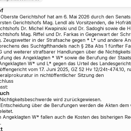
pf
 Oberste Gerichtshof hat am 6. Mai 2026 durch den Senats
rsten Gerichtshofs Mag. Lendl als Vorsitzenden, die Hofrä
ichtshofs Dr. Michel
Kwapinski und Dr. Sadoghi sowie die H
chtshofs Mag. Riffel und Dr. Farkas in Gegenwart der Schri
. Zeugswetter in der Strafsache gegen * L* und andere A
brechens des Suchtgifthandels nach § 28a Abs 1 fünfter Fal
 und weiterer strafbarer Handlungen über die Nichtigkeit
ufung des Angeklagten * W* sowie die Berufung der Staats
 Angeklagten W* und L* gegen das Urteil des Landesgericht
öffengericht vom 17. Juni 2025, GZ 52 Hv 12/24t-474.10, 
ralprokuratur in nichtöffentlicher Sitzung den
chluss
sst:
ruch
 Nichtigkeitsbeschwerde wird zurückgewiesen.
 Entscheidung über die Berufungen werden die Akten dem 
leitet.
 Angeklagten W* fallen auch die Kosten des bisherigen Re
.
t