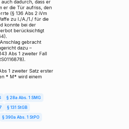
e auch dadurch, dass er
er die Tür aufriss, den
rte (§ 136 Abs 2 iVm
e zu I./A./1./ für die
d konnte bei der
rbot berücksichtigt
4).
 Anschlag gebracht
ngericht dazu –
143 Abs 1 zweiter Fall
RS0116878).
s 1 zweiter Satz erster
en * M* wird einem
G
§ 28a Abs. 1 SMG
7
§ 131 StGB
§ 390a Abs. 1 StPO