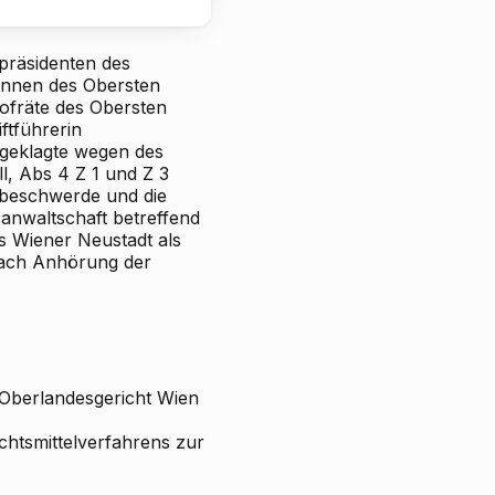
präsidenten des
tinnen des Obersten
ofräte des Obersten
ftführerin
ngeklagte wegen des
l, Abs 4 Z 1 und Z 3
sbeschwerde und die
anwaltschaft betreffend
s Wiener Neustadt als
nach Anhörung der
Oberlandesgericht Wien
chtsmittelverfahrens zur