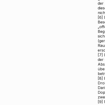
der
die
nic
[6]
D
Besc
„of
Beg
sich
(ge
Rau
ers
[7]
D
der
Abs
übe
bet
[8]
B
Droh
Dar
Dop
zwei
[9]
N