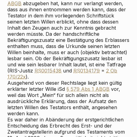
ABGB
abzugeben hat, kann nur verlangt werden,
dass aus ihnen entnommen werden kann, dass der
Testator in dem ihm vorliegenden Schriftstück
seinen letzten Willen erblickt, ohne dass dessen
Inhalt den Zeugen auch zur Kenntnis gebracht
werden müsste. Da der handschriftliche
Bekräftigungszusatz eine Bestätigung des Erblassers
enthalten muss, dass die Urkunde seinen letzten
Willen beinhalte, muss er auch (objektiv betrachtet)
lesbar sein. Ob der Bekräftigungszusatz lesbar ist
und wie sein lesbarer Inhalt lautet, ist eine Tatfrage
(RIS-Justiz
RS0015438
und
RS0134179
=
2 Ob
170/22x
).
Ausgehend von dieser Rechtslage liegt kein gültig
erklärter letzter Wille iSd
§ 579 Abs 1 ABGB
vor,
weil das Wort „Mein“ für sich allein nicht als
ausdrückliche Erklärung, dass der Aufsatz den
letzten Willen des Testators enthält, angesehen
werden kann.
Es war daher in Abänderung der erstgerichtlichen
Entscheidung das Erbrecht des Erst- und der
Zweitantragstellerin aufgrund des Testaments vom