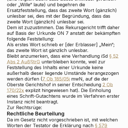
oder „Wille“ laute) und begehren die
Ersatzfeststellung, dass das zweite Wort (gänzlich)
unlesbar sei, dies mit der Begründung, dass das
zweite Wort (gänzlich) unlesbar sei.
Dem ist zuzustimmen. Das Rekursgericht trifft daher
auf Basis der Urkunde ON 7 anstatt der bekämpften
folgende Feststellung:
Als erstes Wort schrieb er [der Erblasser] „Mein“;
das zweite Wort ist gänzlich unlesbar.
Bleibt anzumerken, dass eine Verhandlung iSd
§ 52
Abs 2 AußStrG
unterbleiben konnte, weil zur
Feststellung des Inhalts einer Urkunde keine
außerhalb dieser liegende Umstände herangezogen
werden dürfen (
7 Ob 185/05i
mwN, auf die der
Oberste Gerichtshof in seiner Entscheidung
2 Ob
170/22x
explizit hingewiesen hat). Die Einholung
eines Schrift-Gutachtens wurde im Verfahren erster
Instanz nicht beantragt.
Zur Rechtsrüge:
Rechtliche Beurteilung
Da im Gesetz nicht vorgeschrieben ist, mit welchen
Worten der Testator die Erklärung nach
§ 579