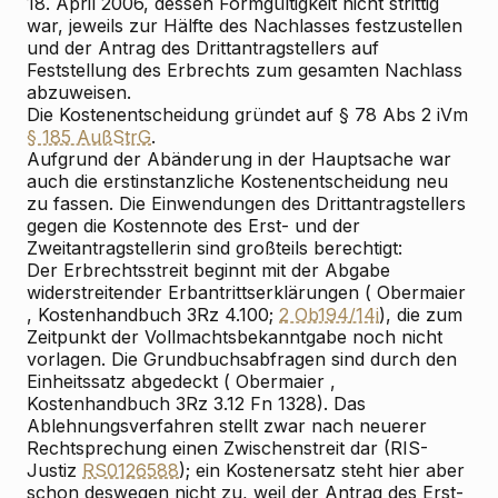
18. April 2006, dessen Formgültigkeit nicht strittig
war, jeweils zur Hälfte des Nachlasses festzustellen
und der Antrag des Drittantragstellers auf
Feststellung des Erbrechts zum gesamten Nachlass
abzuweisen.
Die Kostenentscheidung gründet auf § 78 Abs 2 iVm
§ 185 AußStrG
.
Aufgrund der Abänderung in der Hauptsache war
auch die erstinstanzliche Kostenentscheidung neu
zu fassen. Die Einwendungen des Drittantragstellers
gegen die Kostennote des Erst- und der
Zweitantragstellerin sind großteils berechtigt:
Der Erbrechtsstreit beginnt mit der Abgabe
widerstreitender Erbantrittserklärungen (
Obermaier
, Kostenhandbuch
3
Rz 4.100;
2 Ob194/14i
), die zum
Zeitpunkt der Vollmachtsbekanntgabe noch nicht
vorlagen. Die Grundbuchsabfragen sind durch den
Einheitssatz abgedeckt (
Obermaier
,
Kostenhandbuch
3
Rz 3.12 Fn 1328). Das
Ablehnungsverfahren stellt zwar nach neuerer
Rechtsprechung einen Zwischenstreit dar (RIS-
Justiz
RS0126588
); ein Kostenersatz steht hier aber
schon deswegen nicht zu, weil der Antrag des Erst-