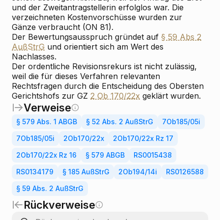
und der Zweitantragstellerin erfolglos war. Die
verzeichneten Kostenvorschüsse wurden zur
Gänze verbraucht (ON 81).
Der Bewertungsausspruch gründet auf
§ 59 Abs 2
AußStrG
und orientiert sich am Wert des
Nachlasses.
Der ordentliche Revisionsrekurs ist nicht zulässig,
weil die für dieses Verfahren relevanten
Rechtsfragen durch die Entscheidung des Obersten
Gerichtshofs zur GZ
2 Ob 170/22x
geklärt wurden.
Verweise
§ 579 Abs. 1 ABGB
§ 52 Abs. 2 AußStrG
7Ob185/05i
7Ob185/05i
2Ob170/22x
2Ob170/22x Rz 17
2Ob170/22x Rz 16
§ 579 ABGB
RS0015438
RS0134179
§ 185 AußStrG
2Ob194/14i
RS0126588
§ 59 Abs. 2 AußStrG
Rückverweise