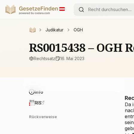
Judikatur
OGH
RS0015438 – OGH R
Rechtssatz
16. Mai 2023
Info
Rec
RIS
Da 
nac
ent
Rückverweise
sein
geb