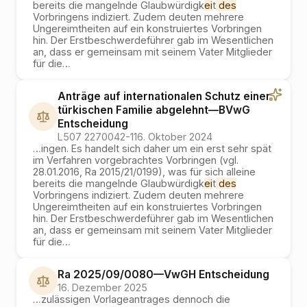
bereits die mangelnde Glaubwürdigk
ei
t
des
Vorbringens indiziert. Zudem deuten mehrere
Ungereimtheiten auf ein konstruiertes Vorbringen
hin. Der Erstbeschwerdeführer gab im Wesentlichen
an, dass er gemeinsam mit seinem Vater Mitglieder
für die
…
Anträge auf internationalen Schutz einer
türkischen Familie abgelehnt
—
BVwG
Entscheidung
L507 2270042-1
16. Oktober 2024
…
ingen. Es handelt sich daher um ein erst sehr spät
im Verfahren vorgebrachtes Vorbringen (vgl.
28.01.2016, Ra 2015/21/0199), was für sich alleine
bereits die mangelnde Glaubwürdigk
ei
t
des
Vorbringens indiziert. Zudem deuten mehrere
Ungereimtheiten auf ein konstruiertes Vorbringen
hin. Der Erstbeschwerdeführer gab im Wesentlichen
an, dass er gemeinsam mit seinem Vater Mitglieder
für die
…
Ra 2025/09/0080
—
VwGH
Entscheidung
16. Dezember 2025
…
zulässigen Vorlageantrages dennoch die