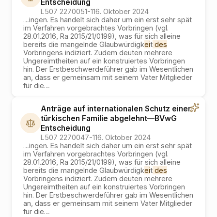
Entscheidung
L507 2270051-1
16. Oktober 2024
…
ingen. Es handelt sich daher um ein erst sehr spät
im Verfahren vorgebrachtes Vorbringen (vgl.
28.01.2016, Ra 2015/21/0199), was für sich alleine
bereits die mangelnde Glaubwürdigk
ei
t
des
Vorbringens indiziert. Zudem deuten mehrere
Ungereimtheiten auf ein konstruiertes Vorbringen
hin. Der Erstbeschwerdeführer gab im Wesentlichen
an, dass er gemeinsam mit seinem Vater Mitglieder
für die
…
Anträge auf internationalen Schutz einer
türkischen Familie abgelehnt
—
BVwG
Entscheidung
L507 2270047-1
16. Oktober 2024
…
ingen. Es handelt sich daher um ein erst sehr spät
im Verfahren vorgebrachtes Vorbringen (vgl.
28.01.2016, Ra 2015/21/0199), was für sich alleine
bereits die mangelnde Glaubwürdigk
ei
t
des
Vorbringens indiziert. Zudem deuten mehrere
Ungereimtheiten auf ein konstruiertes Vorbringen
hin. Der Erstbeschwerdeführer gab im Wesentlichen
an, dass er gemeinsam mit seinem Vater Mitglieder
für die
…