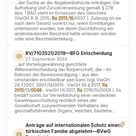
…
der Sache an die Abgabenbehörde erledigen. Die
Aufhebung und Zurückverweisung gemäß § 278
Abs. 1 BAO steht im Ermessen des Gerichtes
(VwGH 9. 9. 2015,
Ra
2015
/
16
/0037 ). Zulässig ist sie
nach dem Gesetz vorerst nur, wenn Ermittlungen
unterlassen wurden, bei deren Durchführung ein
anderslautender Bescheid hätte erlassen werden
oder eine Bescheiderteilung
…
RV/7103521/2019
—
BFG
Entscheidung
27. September 2024
…
auf Vorteilsgewährung gerichtete
Willensentscheidung der Körperschaft, die - im
Rahmen der Beweiswürdigung - aus den
Umständen erschließbar sein kann (vgl. VwGH
24.7.2007, 2007/14/0013 ; VwGH 26.4.2017,
Ra
2015
/13/
0049
; VwGH 1.6.2017,
Ra
2016/15/0059 ). Es
bedarf somit zur Verwirklichung einer verdeckten
Gewinnausschüttung rechtlich eines der
Gesellschaft zuzurechnenden Verhaltens des
geschäftsführenden Organs, welches, bestehe
…
Anträge auf internationalen Schutz einer
türkischen Familie abgelehnt
—
BVwG