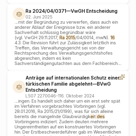
Ra 2024/04/0371
—
VwGH
Entscheidung
02. Juni 2025
…
mit der Begründung zu verwerfen, dass auch ein
anderer Ablauf der Ereignisse bzw. ein anderer
Sachverhalt schlüssig begründbar wäre
(vgl. VwGH 29.11.2017,
Ra
2015
/04/0014, mwN).
16
4.3. Die Revision führt zur Zulässigkeit letztlich ins
Treffen, das Verwaltungsgericht sei von der
Rechtsprechung des Verwaltungsgerichtshofes
abgewichen, indem es kein
Sachverständigengutachten aus dem Fachbereich
…
Anträge auf internationalen Schutz einer
türkischen Familie abgelehnt
—
BVwG
Entscheidung
L507 2270046-1
16. Oktober 2024
…
ingen. Es handelt sich daher um ein erst sehr spät
im Verfahren vorgebrachtes Vorbringen (vgl.
28.01.2016, Ra 2015/21/0199), was für sich alleine
bereits die mangelnde Glaubwürdigk
ei
t
des
Vorbringens indiziert. Zudem deuten mehrere
Ungereimtheiten auf ein konstruiertes Vorbringen
hin. Der Erstbeschwerdeführer gab im Wesentlichen