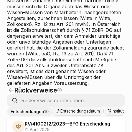
Müssen ist zunächst ausreichend. Darüber hinaus
müssen sich die Organe auch das Wissen oder
Wissen-Müssen von Mitarbeitern, nachgeordneten
Angestellten, zurechnen lassen (Witte in Witte,
Zollkodex6, Rz. 12 zu Art. 201 mwN). In Österreich
ist die Zollschuldnerschaft durch § 71 ZollR-DG auf
denjenigen erweitert, der dem Anmelder unrichtige
oder unvollständige Angaben oder Unterlagen
geliefert hat, die der Zollanmeldung zugrunde gelegt
wurden (Witte, aaO, Rz. 13 zu Art. 201). Da § 71
ZollR-DG die Zollschuldnerschaft nach Maßgabe
des Art. 201 Abs. 3 zweiter Unterabsatz ZK
erweitert, ist das dort genannte Wissen oder
Wissen-Müssen über die Unrichtigkeit der
gelieferten Angaben Voraussetzung.
Rückverweise
Entscheidungsdatum
Institution
Entscheidungen
10
RV/4100212/2023
—
BFG
Entscheidung
11. April 2025