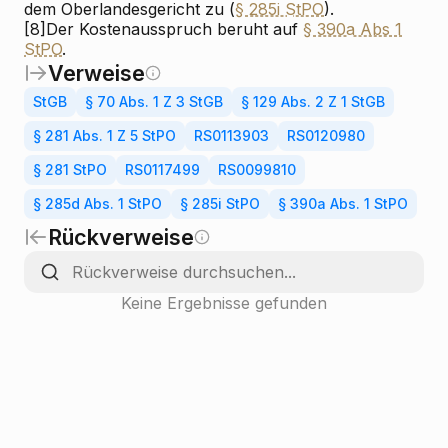
dem Oberlandesgericht zu (
§ 285i StPO
).
[8]
Der Kostenausspruch beruht auf
§ 390a Abs 1
StPO
.
Verweise
StGB
§ 70 Abs. 1 Z 3 StGB
§ 129 Abs. 2 Z 1 StGB
§ 281 Abs. 1 Z 5 StPO
RS0113903
RS0120980
§ 281 StPO
RS0117499
RS0099810
§ 285d Abs. 1 StPO
§ 285i StPO
§ 390a Abs. 1 StPO
Rückverweise
Keine Ergebnisse gefunden