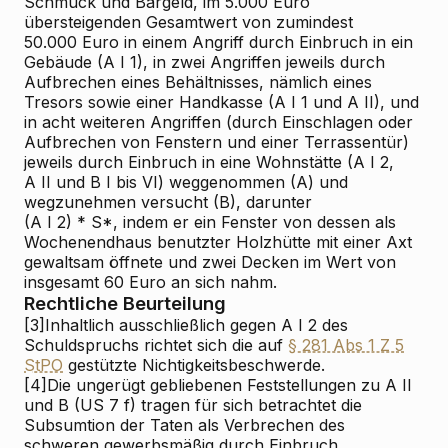
Schmuck und Bargeld, im 5.000 Euro
übersteigenden Gesamtwert von zumindest
50.000 Euro in einem Angriff durch Einbruch in ein
Gebäude (A I 1), in zwei Angriffen jeweils durch
Aufbrechen eines Behältnisses, nämlich eines
Tresors sowie einer Handkasse (A I 1 und A II), und
in acht weiteren Angriffen (durch Einschlagen oder
Aufbrechen von Fenstern und einer Terrassentür)
jeweils durch Einbruch in eine Wohnstätte (A I 2,
A II und B I bis VI) weggenommen (A) und
wegzunehmen versucht (B), darunter
(A I 2) * S*, indem er ein Fenster von dessen als
Wochenendhaus benutzter Holzhütte mit einer Axt
gewaltsam öffnete und zwei Decken im Wert von
insgesamt 60 Euro an sich nahm.
Rechtliche Beurteilung
[3]
Inhaltlich ausschließlich gegen A I 2 des
Schuldspruchs richtet sich die auf
§ 281 Abs 1 Z 5
StPO
gestützte Nichtigkeitsbeschwerde.
[4]
Die ungerügt gebliebenen Feststellungen zu A II
und B (US 7 f) tragen für sich betrachtet die
Subsumtion der Taten als Verbrechen des
schweren gewerbsmäßig durch Einbruch