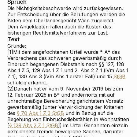
Spruch
Die Nichtigkeitsbeschwerde wird zurückgewiesen.
Zur Entscheidung über die Berufungen werden die
Akten dem Oberlandesgericht Wien zugeleitet.
Dem Angeklagten fallen auch die Kosten des
bisherigen Rechtsmittelverfahrens zur Last.
Text
Gründe:
[1]
Mit dem angefochtenen Urteil wurde * A* des
Verbrechens des schweren gewerbsmäßig durch
Einbruch begangenen Diebstahls nach §§ 127, 128
Abs 1 Z 5, 129 Abs 1 Z 1 und 2, Abs 2 Z 1 (iVm Abs 1
Z 1), 130 Abs 3 (iVm Abs 1 erster Fall) und 15
StGB
schuldig erkannt.
[2]
Danach hat er vom 9. November 2019 bis zum
12. Februar 2025 in B* und andernorts mit auf
unrechtmäßige Bereicherung gerichtetem Vorsatz
gewerbsmäßig (unter Verwirklichung der Kriterien
des
§ 70 Abs 1 Z 3 StGB
und in Bezug auf die
Begehung von Einbruchsdiebstählen in Wohnstätten
[
§ 129 Abs 2 Z 1 StGB
]) im Urteil Genannten einzeln
bezeichnete fremde bewegliche Sachen, darunter