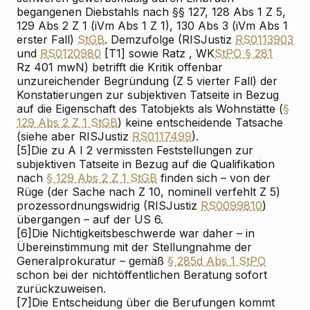
begangenen Diebstahls nach §§ 127, 128 Abs 1 Z 5,
129 Abs 2 Z 1 (iVm Abs 1 Z 1), 130 Abs 3 (iVm Abs 1
erster Fall)
StGB
. Demzufolge (RIS
Justiz
RS0113903
und
RS0120980
[T1] sowie
Ratz
, WK
StPO § 281
Rz 401 mwN) betrifft die Kritik offenbar
unzureichender Begründung (Z 5 vierter Fall) der
Konstatierungen zur subjektiven Tatseite in Bezug
auf die Eigenschaft des Tatobjekts als Wohnstätte (
§
129 Abs 2 Z 1 StGB
) keine entscheidende Tatsache
(siehe aber RIS
Justiz
RS0117499
).
[5]
Die zu A I 2 vermissten Feststellungen zur
subjektiven Tatseite in Bezug auf die Qualifikation
nach
§ 129 Abs 2 Z 1 StGB
finden sich – von der
Rüge (der Sache nach Z 10, nominell verfehlt Z 5)
prozessordnungswidrig (RIS
Justiz
RS0099810
)
übergangen – auf der US 6.
[6]
Die Nichtigkeitsbeschwerde war daher – in
Übereinstimmung mit der Stellungnahme der
Generalprokuratur – gemäß
§ 285d Abs 1 StPO
schon bei der nichtöffentlichen Beratung sofort
zurückzuweisen.
[7]
Die Entscheidung über die Berufungen kommt