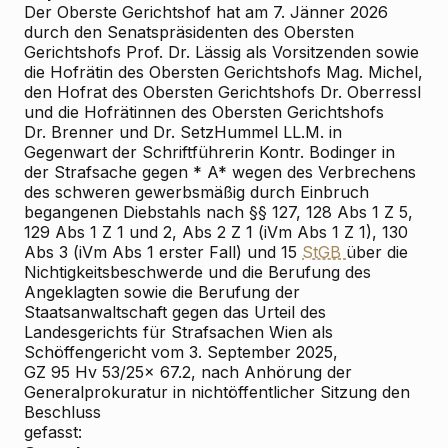
Der Oberste Gerichtshof hat am 7. Jänner 2026
durch den Senatspräsidenten des Obersten
Gerichtshofs Prof. Dr. Lässig als Vorsitzenden sowie
die Hofrätin des Obersten Gerichtshofs Mag. Michel,
den Hofrat des Obersten Gerichtshofs Dr. Oberressl
und die Hofrätinnen des Obersten Gerichtshofs
Dr. Brenner und Dr. Setz
Hummel LL.M. in
Gegenwart der Schriftführerin Kontr. Bodinger in
der Strafsache gegen * A* wegen des Verbrechens
des schweren gewerbsmäßig durch Einbruch
begangenen Diebstahls nach §§ 127, 128 Abs 1 Z 5,
129 Abs 1 Z 1 und 2, Abs 2 Z 1 (iVm Abs 1 Z 1), 130
Abs 3 (iVm Abs 1 erster Fall) und 15
StGB
über die
Nichtigkeitsbeschwerde und die Berufung des
Angeklagten sowie die Berufung der
Staatsanwaltschaft gegen das Urteil des
Landesgerichts für Strafsachen Wien als
Schöffengericht vom 3. September 2025,
GZ 95 Hv 53/25x
67.2, nach Anhörung der
Generalprokuratur in nichtöffentlicher Sitzung den
Beschluss
gefasst: