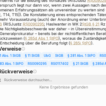
rdernis für die Bildung des Vorsatzes (RIS
Justiz
RS00902
erspruch liegt nur dann vor, wenn zwei Aussagen nach d
gemeinen Erfahrungssätzen als unvereinbar zu werten sind 
, T14, T15]). Die Konstatierung eines entsprechenden Täter
lmehr Voraussetzung (auch) der Anordnung einer Unterbr
B
(RIS
Justiz
RS0090295
;
Haslwanter
in WK
2
StGB § 21
Rz 
ie Nichtigkeitsbeschwerde war daher – in Übereinstimmun
Generalprokuratur – bereits bei der nichtöffentlichen Bera
ückzuweisen (
§ 285d Abs 1 StPO
), woraus die Zuständigkei
 Entscheidung über die Berufung folgt (
§ 285i StPO
).
Verweise
1 Abs. 1 StGB
§ 11 StGB
UbG
StGB
§ 281 Abs. 1 StPO
RS0
83 Abs. 1 StPO
RS0090295
RS0117402
§ 21 StGB
§ 285d 
Rückverweise
Keine Ergebnisse gefunden