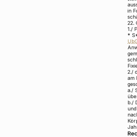
aus
in 
sch
22.
1./
* S
Ub
Anw
gem
sch
Fix
2./
am 
ges
a./
übe
b./ 
und
nach
Kör
Jahr
Rec