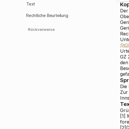
Ko
Text
Der
Rechtliche Beurteilung
Obe
Ger
Geri
Rückverweise
Rec
Unt
StG
Urte
GZ 
den
Bes
gefa
Sp
Die
Zur
Inns
Tex
Grü
[1]
M
for
[2]
D