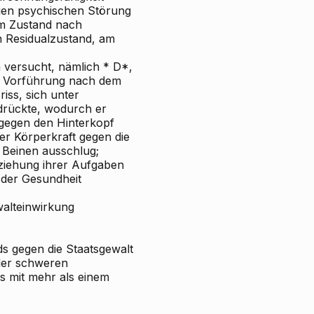
gen psychischen Störung
em Zustand nach
n Residualzustand, am
n versucht, nämlich * D*,
 Vorführung nach dem
iss, sich unter
drückte, wodurch er
 gegen den Hinterkopf
r Körperkraft gegen die
 Beinen ausschlug;
lziehung ihrer Aufgaben
der Gesundheit
walteinwirkung
s gegen die Staatsgewalt
 der schweren
ils mit mehr als einem