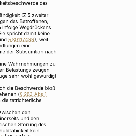
gkeitsbeschwerde des
ndigkeit (Z 5 zweiter
gen
des Betroffenen,
n infolge Wegdrückens
e spricht damit keine
und
RS0117499
), weil
andlungen eine
hme der Subsumtion nach
ine Wahrnehmungen zu
der Belastungs
zeugen
üge sehr wohl gewürdigt
sich die Beschwerde bloß
sehenen (
§ 283 Abs 1
ie tatrichterliche
 zwischen den
einerseits und den
hischen Störung des
uldfähigkeit kein