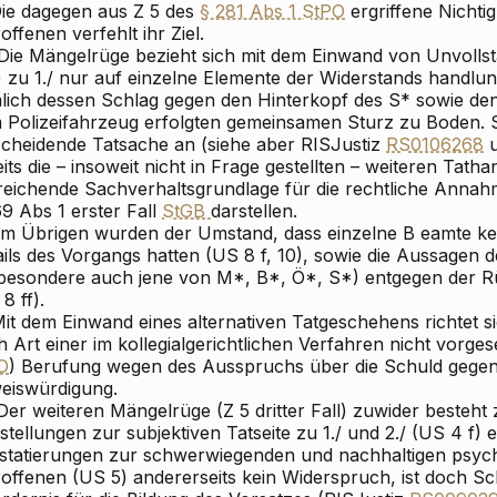
ie dagegen aus Z 5 des
§ 281 Abs 1 StPO
ergriffene Nichti
offenen verfehlt ihr Ziel.
ie Mängelrüge bezieht sich mit
dem
Einwand von Unvollstä
) zu 1./ nur auf einzelne Elemente der Widerstands
handlun
lich dessen Schlag gegen den Hinterkopf des S* sowie de
 Polizeifahrzeug erfolgten gemeinsamen Sturz zu Boden. Si
scheidende Tatsache an (siehe aber RIS
Justiz
RS0106268
its die – insoweit nicht in Frage gestellten – weiteren Tath
reichende Sachverhaltsgrundlage für die rechtliche Anna
9 Abs 1 erster Fall
StGB
darstellen.
m Übrigen wurden der Umstand, dass einzelne
B
eamte ke
ils des Vorgangs hatten (US 8 f, 10), sowie die Aussagen 
sbesondere auch jene von M*, B*, Ö*, S*)
entgegen der R
8 ff).
it dem Einwand eines alternativen Tatgeschehens richtet 
 Art einer im kollegialgerichtlichen Verfahren nicht vorge
O
) Berufung wegen des Ausspruchs über die Schuld gegen d
eiswürdigung.
er weiteren Mängelrüge (Z 5 dritter Fall) zuwider besteht
stellungen zur subjektiven Tatseite zu 1./ und 2./ (US 4 f) 
statierungen zur schwerwiegenden und nachhaltigen psyc
offenen (US 5) andererseits kein Widerspruch, ist doch Sch