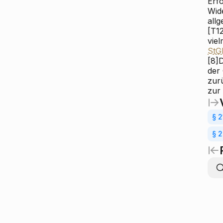
Erfo
Wid
all
[T12
vie
StG
[8]
D
der 
zur
zur
§ 2
§ 2