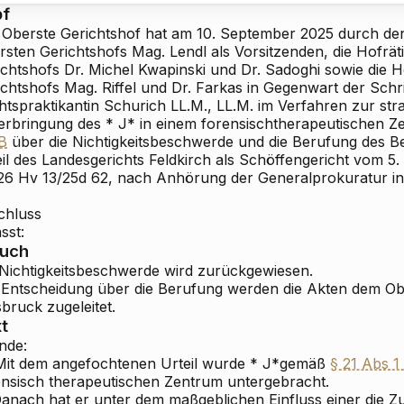
pf
 Oberste Gerichtshof hat am 10. September 2025 durch de
rsten Gerichtshofs Mag. Lendl als Vorsitzenden, die Hofrä
ichtshofs Dr. Michel
Kwapinski und Dr. Sadoghi sowie die H
chtshofs Mag. Riffel und Dr. Farkas in Gegenwart der Schri
htspraktikantin
Schurich LL.M., LL.M. im Verfahren zur stra
erbringung des * J* in einem forensisch
therapeutischen 
B
über die Nichtigkeitsbeschwerde und die Berufung des B
il des Landesgerichts Feldkirch als Schöffengericht vom 5.
26 Hv 13/25d
62, nach Anhörung der Generalprokuratur in n
chluss
sst:
ruch
 Nichtigkeitsbeschwerde wird zurückgewiesen.
 Entscheidung über die Berufung werden die Akten dem Ob
bruck zugeleitet.
t
nde:
it dem angefochtenen Urteil wurde
* J*
gemäß
§ 21 Abs 1
ensisch
therapeutischen Zentrum untergebracht.
anach hat er unter dem maßgeblichen Einfluss einer die Z