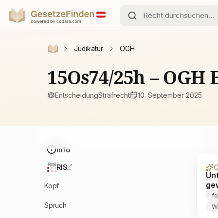
Judikatur
OGH
15Os74/25h – OGH 
Entscheidung
Strafrecht
10. September 2025
Info
RIS
C
Un
gew
Kopf
f
Spruch
W