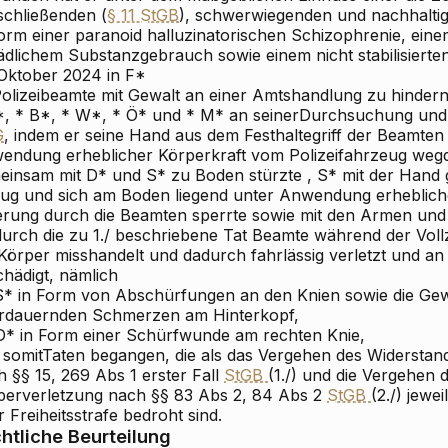
schließenden (
§ 11 StGB
), schwerwiegenden und nachhalti
Form
einer paranoid
halluzinatorischen Schizophrenie, ein
ädlichem Substanzgebrauch sowie einem nicht stabilisierte
 Oktober 2024 in F*
 Polizeibeamte mit Gewalt an einer Amtshandlung zu hinder
*, * B*, * W*, * Ö* und * M* an
seiner
Durchsuchung und
G
, indem er seine Hand aus dem Festhaltegriff der Beamten r
endung erheblicher Körperkraft vom Polizeifahrzeug weg
einsam mit D* und S* zu Boden
stürzte
, S* mit der Hand
lug und sich am Boden liegend unter Anwendung erhebliche
ierung durch die Beamten sperrte sowie mit den Armen und
 durch die zu 1./ beschriebene Tat Beamte während der Vol
Körper misshandelt und dadurch fahrlässig verletzt
und
an 
chädigt, nämlich
 S* in Form von Abschürfungen an den Knien sowie die Ge
rdauernden Schmerzen am Hinterkopf,
D*
in Form
einer Schürfwunde am rechten Knie,
somit
Taten begangen, die als das Vergehen des Widerstand
 §§ 15, 269 Abs 1 erster Fall
StGB
(1./) und die Vergehen
perverletzung nach §§ 83 Abs 2, 84 Abs 2
StGB
(2./) jewe
 Freiheitsstrafe bedroht sind.
htliche Beurteilung