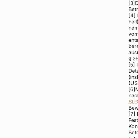
[3]
D
Betr
[4]
D
Fall
näm
vom
ent
bere
aus
§ 26
[5]
I
Deta
(in
(US 
[6]
M
nach
StP
Bew
[7]
D
Fest
Kon
Betr