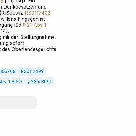
95
[T1, T4]). Ein
en Denkgesetzen und
(RIS
Justiz
RS0117402
willens hingegen ist
ingung iSd
§ 21 Abs 1
14).
g mit der Stellungnahme
tung sofort
t des Oberlandesgerichts
106268
RS0117499
Abs. 1 StPO
§ 285i StPO