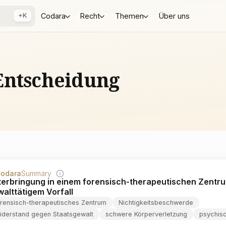
+K
Codara
Recht
Themen
Über uns
Entscheidung
odara
Summary
terbringung in einem forensisch-therapeutischen Zentr
alttätigem Vorfall
orensisch-therapeutisches Zentrum
Nichtigkeitsbeschwerde
iderstand gegen Staatsgewalt
schwere Körperverletzung
psychis