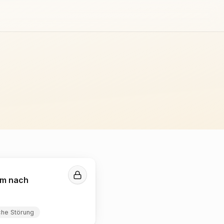
um nach
che Störung