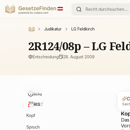
Judikatur
LG Feldkirch
2R124/08p – LG Fe
Entscheidung
28. August 2009
Info
C
Sach
RIS
Ko
Kopf
Das 
Vors
Spruch