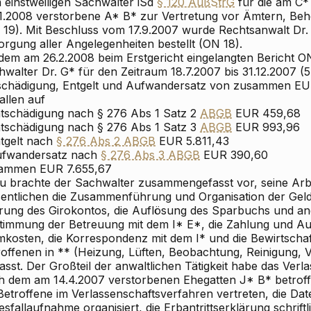
 einstweiligen Sachwalter iSd
§ 120 AußStrG
für die am C
11.2008 verstorbene A* B* zur Vertretung vor Ämtern, Be
 19). Mit Beschluss vom 17.9.2007 wurde Rechtsanwalt Dr
orgung aller Angelegenheiten bestellt (ON 18).
 dem am 26.2.2008 beim Erstgericht eingelangten Bericht O
hwalter Dr. G* für den Zeitraum 18.7.2007 bis 31.12.2007 (
schädigung, Entgelt und Aufwandersatz von zusammen EUR
allen auf
ntschädigung nach § 276 Abs 1 Satz 2
ABGB
EUR 459,68
ntschädigung nach § 276 Abs 1 Satz 3
ABGB
EUR 993,96
ntgelt nach
§ 276 Abs 2 ABGB
EUR 5.811,43
ufwandersatz nach
§ 276 Abs 3 ABGB
EUR 390,60
sammen
EUR 7.655,67
u brachte der Sachwalter zusammengefasst vor, seine Arbe
entlichen die Zusammenführung und Organisation der Geld
rung des Girokontos, die Auflösung des Sparbuchs und an
timmung der Betreuung mit dem I* E*, die Zahlung und Au
mkosten, die Korrespondenz mit dem I* und die Bewirtscha
roffenen in ** (Heizung, Lüften, Beobachtung, Reinigung,
sst. Der Großteil der anwaltlichen Tätigkeit habe das Ver
h dem am 14.4.2007 verstorbenen Ehegatten J* B* betrof
Betroffene im Verlassenschaftsverfahren vertreten, die Dat
sfallaufnahme organisiert, die Erbantrittserklärung schrift