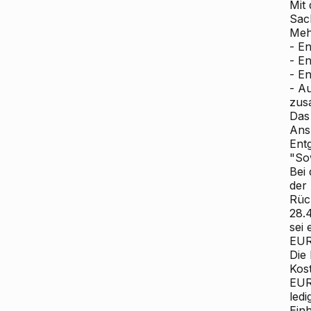
Mit
Sac
Meh
- E
- E
- E
- A
zu
Das 
Ansp
Ent
"So
Bei
der
Rüc
28.
sei
EUR
Die
Kos
EUR 
led
Ein