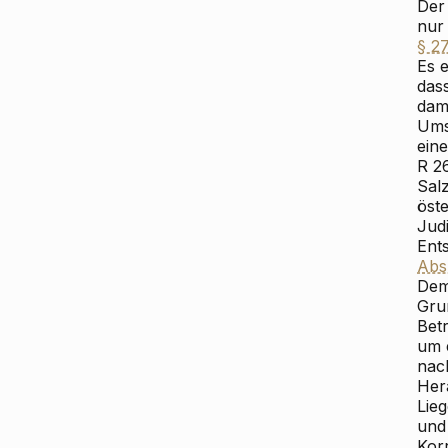
Der 
nur
§ 2
Es 
das
dam
Ums
eine
R 2
Salz
öst
Jud
Ent
Abs
Dem 
Gru
Bet
um 
na
Her
Lie
und
Kor