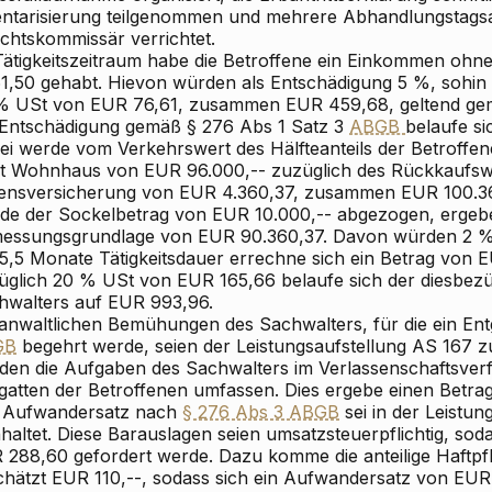
entarisierung teilgenommen und mehrere Abhandlungstags
ichtskommissär verrichtet.
Tätigkeitszeitraum habe die Betroffene ein Einkommen ohn
61,50 gehabt. Hievon würden als Entschädigung 5 %, sohin
% USt von EUR 76,61, zusammen EUR 459,68, geltend ge
 Entschädigung gemäß § 276 Abs 1 Satz 3
ABGB
belaufe s
ei werde vom Verkehrswert des Hälfteanteils der Betroffen
t Wohnhaus von EUR 96.000,-- zuzüglich des Rückkaufswe
ensversicherung von EUR 4.360,37, zusammen EUR 100.36
de der Sockelbetrag von EUR 10.000,-- abgezogen, ergebe
essungsgrundlage von EUR 90.360,37. Davon würden 2 %
 5,5 Monate Tätigkeitsdauer errechne sich ein Betrag von 
üglich 20 % USt von EUR 165,66 belaufe sich der diesbez
hwalters auf EUR 993,96.
 anwaltlichen Bemühungen des Sachwalters, für die ein En
GB
begehrt werde, seien der Leistungsaufstellung AS 167
den die Aufgaben des Sachwalters im Verlassenschaftsve
gatten der Betroffenen umfassen. Dies ergebe einen Betra
 Aufwandersatz nach
§ 276 Abs 3 ABGB
sei in der Leistun
haltet. Diese Barauslagen seien umsatzsteuerpflichtig, sod
 288,60 gefordert werde. Dazu komme die anteilige Haftpf
chätzt EUR 110,--, sodass sich ein Aufwandersatz von EUR