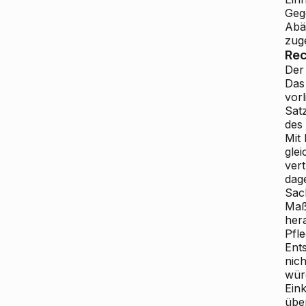
Geg
Abä
zug
Rec
Der 
Das
vor
Sat
des
Mit
gle
ver
dag
Sac
Maß
hera
Pfl
Ent
nich
wür
Ein
übe