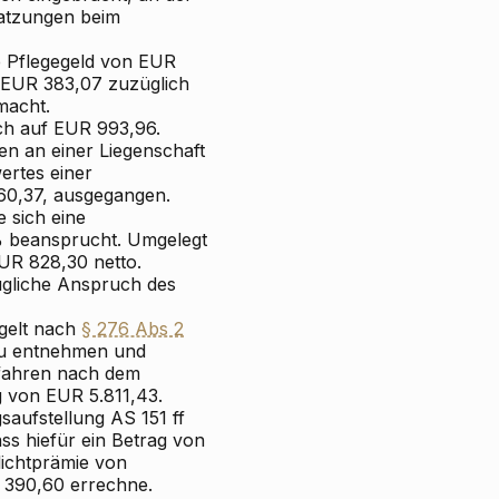
atzungen beim
e Pflegegeld von EUR
 EUR 383,07 zuzüglich
macht.
ich auf EUR 993,96.
en an einer Liegenschaft
rtes einer
0,37, ausgegangen.
 sich eine
 beansprucht. Umgelegt
EUR 828,30 netto.
ügliche Anspruch des
tgelt nach
§ 276 Abs 2
 zu entnehmen und
rfahren nach dem
g von EUR 5.811,43.
gsaufstellung AS 151 ff
ass hiefür ein Betrag von
lichtprämie von
 390,60 errechne.