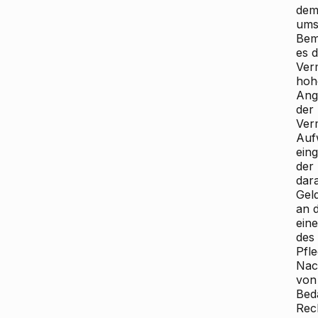
dem
ums
Bem
es 
Ver
hoh
Ang
der
Ver
Auf
ein
der
dar
Gel
an 
ein
des
Pfl
Nac
von
Bed
Rec