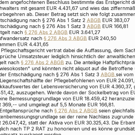
 dem angefochtenen Beschluss bestimmte das Erstgericht d
hwalters mit gesamt EUR 4.431,67 und wies das ziffernmäß
rbegehren ab. Dieser Betrag setzt sich wie folgt zusamme
ntschädigung nach § 276 Abs 1 Satz 2
ABGB
EUR 383,07
ntschädigung nach § 276 Abs 1 Satz 3
ABGB
EUR 166,81
ntgelt nach
§ 276 Abs 2 ABGB
EUR 3.641,27
ufwandersatz nach
§ 276 Abs 3 ABGB
EUR 240,50
sammen
EUR 4.431,65
Pflegschaftsgericht vertrat dabei die Auffassung, dem Sac
rüche Umsatzsteuer lediglich hinsichtlich der anwaltlichen 
gelt nach
§ 276 Abs 2 ABGB
zu. Die anteilige Haftpflichtpr
wiesokosten" und könnten nicht aliquot auf die Betroffene
 der Entschädigung nach § 276 Abs 1 Satz 3
ABGB
sei vom 
 Liegenschaftshälfte der Pflegebefohlenen von EUR 24.091,
kkaufswertes der Lebensversicherung von EUR 4.360,37,
451,42, auszugehen. Werde davon der Sockelbetrag von E
 eine Bemessungsgrundlage von EUR 18.459,42 heranzuzie
 369,-- und umgelegt auf 5,5 Monate EUR 166,81.
 Entgeltansprüche nach
§ 276 Abs 2 ABGB
seien gleichfall
tenbemessungsgrundlage sei der reine Nachlass zugrunde 
26.047,42, statt der Aktiva von EUR 30.325,43. Die Erbantr
iglich nach TP 2 RAT zu honorieren und es könne grundsätz
heitssatz zuerkannt werden.