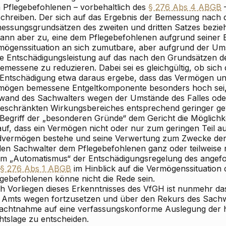
 Pflegebefohlenen – vorbehaltlich des
§ 276 Abs 4 ABGB
chreiben. Der sich auf das Ergebnis der Bemessung nach 
essungsgrundsätzen des zweiten und dritten Satzes bezieh
dann aber zu, eine dem Pflegebefohlenen aufgrund seiner
mögenssituation an sich zumutbare, aber aufgrund der 
e Entschädigungsleistung auf das nach den Grundsätzen d
emessene zu reduzieren. Dabei sei es gleichgültig, ob sic
 Entschädigung etwa daraus ergebe, dass das Vermögen un
mögen bemessene Entgeltkomponente besonders hoch sei, 
wand des Sachwalters wegen der Umstände des Falles ode
geschränkten Wirkungsbereiches entsprechend geringer ge
 Begriff der „besonderen Gründe“ dem Gericht die Möglich
auf, dass ein Vermögen nicht oder nur zum geringen Teil au
dvermögen bestehe und seine Verwertung zum Zwecke der 
den Sachwalter dem Pflegebefohlenen ganz oder teilweise 
em „Automatismus“ der Entschädigungsregelung des angefo
§ 276 Abs 1 ABGB
im Hinblick auf die Vermögenssituation d
egebefohlenen könne nicht die Rede sein.
h Vorliegen dieses Erkenntnisses des VfGH ist nunmehr da
 Amts wegen fortzusetzen und über den Rekurs des Sachw
achtnahme auf eine verfassungskonforme Auslegung der 
htslage zu entscheiden.