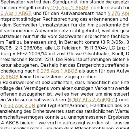
Sachwalter vertritt den Standpunkt, ihm stünde die gesetzl
 für sein Entgelt nach
§ 276 Abs 2 ABGB
, sondern auch fü
76 Abs 1 ABGB
und für den Aufwandersatz nach
§ 276 Ab
entspricht ständiger Rechtsprechung des erkennenden und 
s dem Sachwalter Umsatzsteuer für die ihm zuerkannte En
it verbundenen Aufwandersatz nicht gebührt, weil der ge
atzsteuer nur für die vom Sachwalter erbrachten fachlich
m Tarif zu bemessen sind, in Betracht kommt (3 R 3/05x, 3
68/08i, 2 R 296/08g, alle LG Feldkirch; 15 R 3/04y LG Linz
burg = EF-Z 2006/14 mit zust Glosse Gitschthaler; Knell, 
erreichischen Recht, 231). Die Rekursausführungen bieten k
ikatur abzugehen. Deshalb hat das Erstgericht zutreffend s
schädigung nach
§ 276 Abs 1 ABGB
als auch für den Auf
 3 ABGB
keine Umsatzsteuer zugesprochen.
Rekurswerber ist beizupflichten, dass hinsichtlich der
Ents
ndlage des Vermögens
vom aktenkundigen
Verkehrswert
de
roffenen auszugehen ist, weil es hier weder um eine steue
ein Verlassenschaftsverfahren (
§ 167 Abs 2 AußStrG
) noc
ch
§ 60 Abs 2 JN
geht (vgl Barth/Ganner, Handbuch des Sac
anziehung des Einheitswertes statt des tatsächlichen Werte
genschaftsvermögen könnte zu unangemessenen Ergebnisse
 4 ABGB bieten – wie vorhin aufgezeigt worden ist – ausre
rekturmöglichkeiten, um dem dem Pflegebefohlenen Zumutb