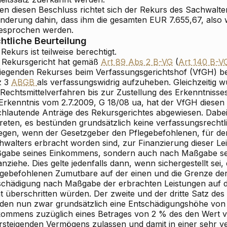
en diesen Beschluss richtet sich der Rekurs des Sachwalte
nderung dahin, dass ihm die gesamten EUR 7.655,67, also 
esprochen werden.
htliche Beurteilung
Rekurs ist teilweise berechtigt.
 Rekursgericht hat gemäß
Art 89 Abs 2 B-VG
(
Art 140 B-V
liegenden Rekurses beim Verfassungsgerichtshof (VfGH) be
z 3
ABGB
als verfassungswidrig aufzuheben. Gleichzeitig w
 Rechtsmittelverfahren bis zur Zustellung des Erkenntnisse
 Erkenntnis vom 2.7.2009, G 18/08 ua, hat der VfGH diesen
ichlautende Anträge des Rekursgerichtes abgewiesen. Dabei
treten, es bestünden grundsätzlich keine verfassungsrecht
egen, wenn der Gesetzgeber den Pflegebefohlenen, für den
hwalters erbracht worden sind, zur Finanzierung dieser Le
gabe seines Einkommens, sondern auch nach Maßgabe s
nziehe. Dies gelte jedenfalls dann, wenn sichergestellt sei
egebefohlenen Zumutbare auf der einen und die Grenze de
schädigung nach Maßgabe der erbrachten Leistungen auf de
t überschritten würden. Der zweite und der dritte Satz des
den nun zwar grundsätzlich eine Entschädigungshöhe von 
kommens zuzüglich eines Betrages von 2 % des den Wert 
rsteigenden Vermögens zulassen und damit in einer sehr 