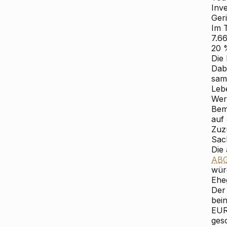
Inv
Ger
Im 
7.6
20 
Die
Dab
sam
Leb
Wer
Bem
auf
Zuz
Sac
Die
AB
wür
Ehe
Der
bein
EUR
ges