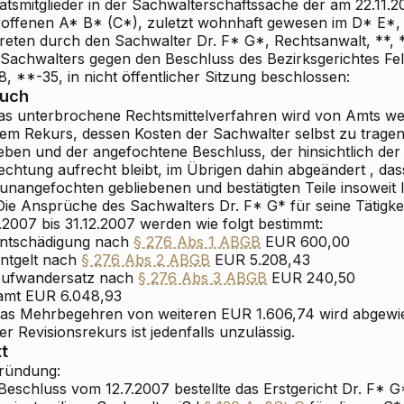
atsmitglieder in der Sachwalterschaftssache der am 22.11.
roffenen
A* B*
(C*), zuletzt wohnhaft gewesen im D* E*, 
treten durch den Sachwalter Dr. F* G*, Rechtsanwalt, **,
 Sachwalters gegen den Beschluss des Bezirksgerichtes Fel
, **-35, in nicht öffentlicher Sitzung beschlossen:
ruch
s unterbrochene Rechtsmittelverfahren wird von Amts weg
m Rekurs, dessen Kosten der Sachwalter selbst zu tragen 
eben und der angefochtene Beschluss, der hinsichtlich der
echtung aufrecht bleibt, im Übrigen dahin
abgeändert
, das
unangefochten gebliebenen und bestätigten Teile insoweit l
ie Ansprüche des Sachwalters Dr. F* G* für seine Tätigke
.2007 bis 31.12.2007 werden wie folgt bestimmt:
Entschädigung nach
§ 276 Abs 1 ABGB
EUR 600,00
Entgelt nach
§ 276 Abs 2 ABGB
EUR 5.208,43
Aufwandersatz nach
§ 276 Abs 3 ABGB
EUR 240,50
amt
EUR 6.048,93
Das Mehrbegehren von weiteren EUR 1.606,74 wird abgewi
r Revisionsrekurs ist jedenfalls unzulässig.
t
ründung:
Beschluss vom 12.7.2007 bestellte das Erstgericht Dr. F* 