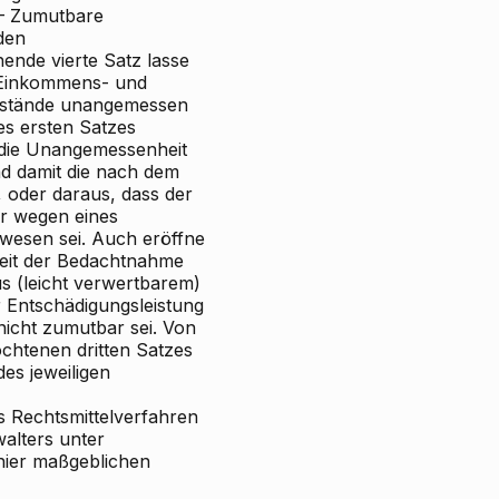
– Zumutbare
den
ende vierte Satz lasse
 Einkommens- und
Umstände unangemessen
es ersten Satzes
h die Unangemessenheit
d damit die nach dem
oder daraus, dass der
r wegen eines
wesen sei. Auch eröffne
keit der Bedachtnahme
s (leicht verwertbarem)
Entschädigungsleistung
nicht zumutbar sei. Von
chtenen dritten Satzes
es jeweiligen
s Rechtsmittelverfahren
alters unter
hier maßgeblichen