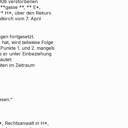
2008 verstorbenen
**gasse **, ** E*,
 ** H*, über den Rekurs
dkirch vom 7. April
en fortgesetzt.
hat, wird
teilweise
Folge
 Punkte 1. und 2. mangels
s er unter Einbeziehung
autet:
iten im Zeitraum
esen.“
G*, Rechtsanwalt in H*,