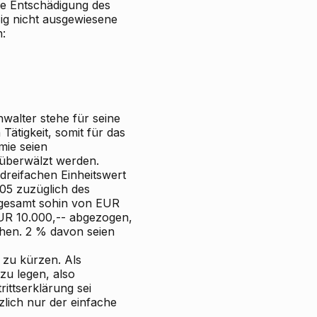
ie Entschädigung des
ig nicht ausgewiesene
n:
hwalter stehe für seine
Tätigkeit, somit für das
ämie seien
 überwälzt werden.
dreifachen Einheitswert
05 zuzüglich des
 gesamt sohin von EUR
UR 10.000,-- abgezogen,
hen. 2 % davon seien
s zu kürzen. Als
zu legen, also
ittserklärung sei
lich nur der einfache