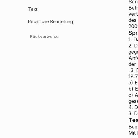
Sen
Bet
Text
ver
des
Rechtliche Beurteilung
2008
Sp
Rückverweise
1.
Da
2.
De
geg
Anf
der 
„3.
D
18.7
a) 
b) 
c) 
ges
4. 
3.
De
Tex
Beg
Mit 