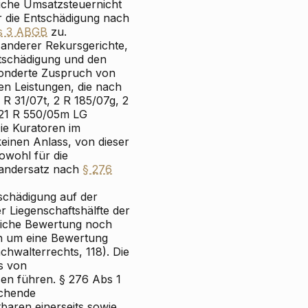
iche
Umsatzsteuer
nicht
r die Entschädigung nach
s 3 ABGB
zu.
anderer Rekursgerichte,
tschädigung und den
sonderte Zuspruch von
en Leistungen, die nach
 R 31/07t, 2 R 185/07g, 2
; 21 R 550/05m LG
Die Kuratoren im
einen Anlass, von dieser
owohl für die
wandersatz nach
§ 276
chädigung auf der
r Liegenschaftshälfte der
rliche Bewertung noch
h um eine Bewertung
hwalterrechts, 118). Die
s von
n führen. § 276 Abs 1
ichende
aren einerseits sowie