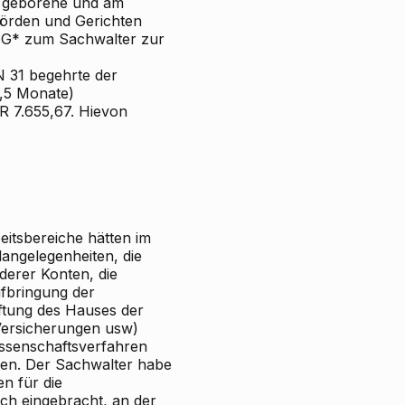
* geborene und am
hörden und Gerichten
. G* zum Sachwalter zur
N 31 begehrte der
5,5 Monate)
 7.655,67. Hievon
itsbereiche hätten im
angelegenheiten, die
derer Konten, die
fbringung der
ftung des Hauses der
 Versicherungen usw)
lassenschaftsverfahren
fen. Der Sachwalter habe
en für die
lich eingebracht, an der