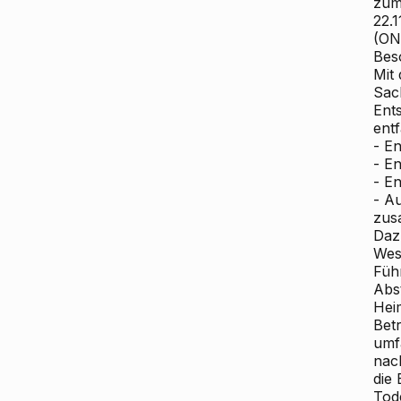
zum
22.
(ON
Bes
Mit
Sac
Ent
entf
- E
- E
- E
- A
zu
Daz
Wes
Füh
Abs
Hei
Bet
umfa
nac
die 
Tode