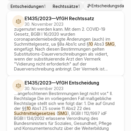
Entscheidungsdatum
Entscheidungen
1
Rechtssätze
1
E1435/2023
—
VfGH
Rechtssatz
30. November 2023
zugemutet werden kann. Mit dem 2. COVID-19
Gesetz, BGBl I 16/2020 wurden
coronapandemiebedingte Änderungen (auch) im
Suchmittelgesetz, ua §8a Abs1c und §
10
Abs3
SMG
,
eingefügt. Nach diesen Bestimmungen gelten
Substitutions-Dauerverschreibungen als vidiert,
wenn der substituierende Arzt den Vermerk
"Vidierung nicht erforderlich" auf der
Dauerverschreibung anbringt. Der Vermerk ist
…
E1435/2023
—
VfGH
Entscheidung
30. November 2023
…
angefochtenen Bestimmungen liegt nicht vor." II.
Rechtslage Die im vorliegenden Fall maßgebliche
Rechtslage stellt sich wie folgt dar: 1. Die auf Grund
der §§
10
Abs1 Z5 sowie 11 Abs2 Z2 des
Suchtmittelgesetzes
(
SMG
), BGBl I 112/1997 idF
BGBl I 134/2002 erlassene Verordnung des
Bundesministers für Soziales, Gesundheit, Pflege
und Konsumentenschutz über die Weiterbildung