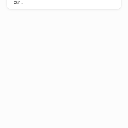
zur
…