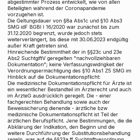
abgestimmter Prozess entwickelt, wie von allen
Beteiligten während der Coronapandemie
vorzugehen ist.
Die Geltungsdauer von §8a Abs1c und §10 Abs3
SMG idF BGBl I 16/2020 war zunächst bis zum
31.12.2020 begrenzt, wurde jedoch stets
weiterverlängert, bis diese mit 30.06.2023 endgültig
außer Kraft getreten sind.
Hinreichende Bestimmtheit der in §§23c und 23e
Abs2 SuchtgiftV geregelten "nachvollziehbaren
Dokumentation"; keine Verfassungswidrigkeit der
Verordnungsermächtigung des §10 Abs1 Z5 SMG im
Hinblick auf die Dokumentationspflicht:
Die medizinische Dokumentationspflicht für Ärzte ist
ein wesentlicher Bestandteil im Ärzterecht und auch
im ÄrzteG ausdrücklich geregelt. Die - einer
fachgerechten Behandlung sowie auch der
Beweissicherung dienende - ärztliche bzw
medizinische Dokumentationspflicht ist Teil der
ärztlichen Berufspflicht. Jene Bestimmungen, die die
Abklärung der Indikation, den Beginn und die
weitere Durchführung der Substitutionsbehandlung
regeln, was auf die §§23a ff Suchtgiftverordnung