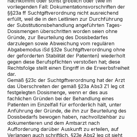
nachkommt oder sonst gröblich oder (wie im
vorliegenden Fall: Dokumentationsvorschriften der
§§23a ff Suchtgiftverordnung nicht ausreichend
erfüllt, weil die in den Leitlinien zur Durchführung
der Substitutionsbehandlung angeführten Tages-
Dosismengen überschritten worden seien ohne
Gründe, zur Beurteilung des Dosisbedarfes
darzulegen sowie Abweichung vom regulären
Abgabemodus iSd §32e Suchtgiftverordnung ohne
der geforderten Stabilität der Patienten) wiederholt
gegen diese Berufspflichten verstoßen hat; diese
Rechtsfolge stellt einen Eingriff in die Erwerbsfreiheit
dar.
Gemäß §23c der Suchtgiftverordnung hat der Arzt
das Überschreiten der gemäß §23a Abs3 Z1 leg cit
festgelegten Dosismenge, wenn er dies aus
fachlichen Gründen bei der Behandlung eines
Patienten im Einzelfall für erforderlich hält, unter
Anführung der Gründe, die ihn zur Beurteilung des
Dosisbedarfs bewogen haben, nachvollziehbar zu
dokumentieren und dem Amtsarzt nach
Aufforderung darüber Auskunft zu erteilen, auf
Verlangen auch schriftlich. §23e Abs2 leg cit sieht