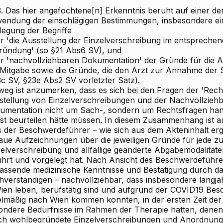
.3. Das hier angefochtene[n] Erkenntnis beruht auf einer 
endung der einschlägigen Bestimmungen, insbesondere e
legung der Begriffe
er 'die Ausstellung der Einzelverschreibung im entsprechen
ründung' (so §21 Abs6 SV), und
er 'nachvollziehbaren Dokumentation' der Gründe für die
 Mitgabe sowie die Gründe, die den Arzt zur Annahme der 
3c SV, §23e Abs2 SV vorletzter Satz).
eg ist anzumerken, dass es sich bei den Fragen der 'Recht
stellung von Einzelverschreibungen und der Nachvollziehb
umentation nicht um Sach-, sondern um Rechtsfragen hande
bst beurteilen hätte müssen. In diesem Zusammenhang ist a
s der Beschwerdeführer – wie sich aus dem Akteninhalt er
aue Aufzeichnungen über die jeweiligen Gründe für jede zu
zelverschreibung und allfällige geänderte Abgabemodalitäte
ührt und vorgelegt hat. Nach Ansicht des Beschwerdeführer
assende medizinische Kenntnisse und Bestätigung durch da
verständigen – nachvollziehbar, dass insbesondere langjähr
Wien leben, berufstätig sind und aufgrund der COVID19
Besc
elmäßig nach Wien kommen konnten, in der ersten Zeit de
ondere Bedürfnisse im Rahmen der Therapie hatten, dene
ch wohlbegründete Einzelverschreibungen und Anordnung