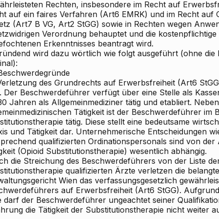
ährleisteten Rechten, insbesondere im Recht auf Erwerbsfr
ht auf ein faires Verfahren (Art6 EMRK) und im Recht auf 
etz (Art7 B
VG, Art2 StGG) sowie in Rechten wegen Anwen
etzwidrigen Verordnung behauptet und die kostenpflichtig
efochtenen Erkenntnisses beantragt wird.
ründend wird dazu wörtlich wie folgt ausgeführt (ohne di
inal):
 Beschwerdegründe
.Verletzung des Grundrechts auf Erwerbsfreiheit (Art6 StGG
1. Der Beschwerdeführer verfügt über eine Stelle als Kassena
30 Jahren als Allgemeinmediziner tätig und etabliert. Neben
emeinmedizinischen Tätigkeit ist der Beschwerdeführer im B
titutionstherapie tätig. Diese stellt eine bedeutsame wirtsc
xis und Tätigkeit dar. Unternehmerische Entscheidungen wie
sprechend qualifizierten Ordinationspersonals sind von de
gkeit (Opioid
Substitutionstherapie) wesentlich abhängig.
ch die Streichung des Beschwerdeführers von der Liste de
titutionstherapie qualifizierten Ärzte verletzen die belang
waltungsgericht Wien das verfassungsgesetzlich gewährleis
chwerdeführers auf Erwerbsfreiheit (Art6 StGG). Aufgrund
te darf der Beschwerdeführer ungeachtet seiner Qualifikati
hrung die Tätigkeit der Substitutionstherapie nicht weiter 