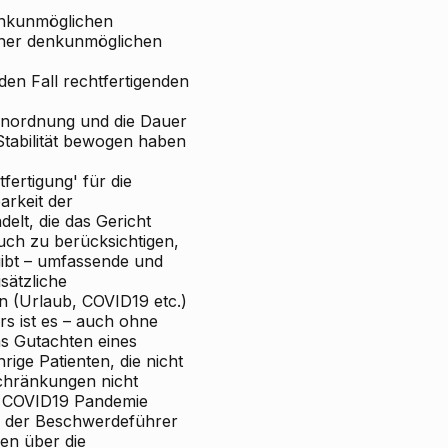
denkunmöglichen
iner denkunmöglichen
den Fall rechtfertigenden
 Anordnung und die Dauer
Stabilität bewogen haben
fertigung' für die
arkeit der
lt, die das Gericht
uch zu berücksichtigen,
gibt – umfassende und
sätzliche
n (Urlaub, COVID19 etc.)
s ist es – auch ohne
s Gutachten eines
ige Patienten, die nicht
hränkungen nicht
r COVID19
Pandemie
n der Beschwerdeführer
en über die