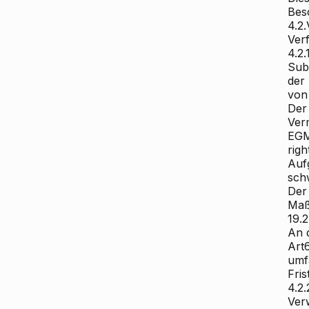
Bes
4.2.
Ver
4.2
Subs
der
von
Der
Ver
EGMR
righ
Auf
schw
Der
Maß
19.2
An 
Art
umf
Fris
4.2.
Ver