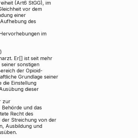
eiheit (Art6 StGG), im
Gleichheit vor dem
dung einer
e Aufhebung des
e Hervorhebungen im
)
rzt. Er[] ist seit mehr
 seiner sonstigen
ereich der Opioid-
haftliche Grundlage seiner
 die Einstellung
r Ausübung dieser
r zur
te Behörde und das
tete Recht des
 der Streichung von der
on, Ausbildung und
ausüben.