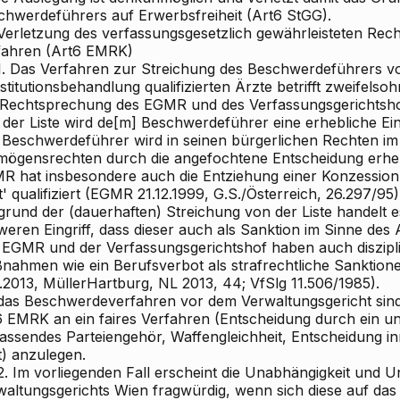
chwerdeführers auf Erwerbsfreiheit (Art6 StGG).
Verletzung des verfassungsgesetzlich gewährleisteten Recht
fahren (Art6 EMRK)
.1. Das Verfahren zur Streichung des Beschwerdeführers von
titutionsbehandlung qualifizierten Ärzte betrifft zweifelsohne
 Rechtsprechung des EGMR und des Verfassungsgerichtsho
 der Liste wird de[m] Beschwerdeführer eine erhebliche Ei
 Beschwerdeführer wird in seinen bürgerlichen Rechten im
mögensrechten durch die angefochtene Entscheidung erheb
 hat insbesondere auch die Entziehung einer Konzession als 
t' qualifiziert (EGMR 21.12.1999, G.S./Österreich, 26.297/95)
grund der (dauerhaften) Streichung von der Liste handelt e
eren Eingriff, dass dieser auch als Sanktion im Sinne des
 EGMR und der Verfassungsgerichtshof haben auch diszipli
nahmen wie ein Berufsverbot als strafrechtliche Sanktione
.2013, MüllerHartburg, NL 2013, 44; VfSlg 11.506/1985).
das Beschwerdeverfahren vor dem Verwaltungsgericht sind
6 EMRK an ein faires Verfahren (Entscheidung durch ein u
assendes Parteiengehör, Waffengleichheit, Entscheidung 
t) anzulegen.
2. Im vorliegenden Fall erscheint die Unabhängigkeit und Un
waltungsgerichts Wien fragwürdig, wenn sich diese auf das