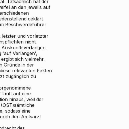
t. Tatsächlich hat der
eifel an den jeweils auf
verschiedenen
denstellend geklärt
vom Beschwerdeführer
letzter und vorletzter
nspflichten nicht
u Auskunftsverlangen,
g 'auf Verlangen',
rgibt sich vielmehr,
en Gründe in der
diese relevanten Fakten
zt zugänglich zu
 vorgenommene
läuft auf eine
on hinaus, weil der
 (OST)sämtliche
e, sodass eine
 durch den Amtsarzt
ndrecht des