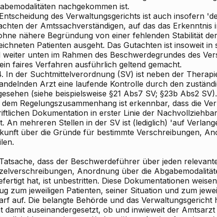
abemodalitäten nachgekommen ist.
 Entscheidung des Verwaltungsgerichts ist auch insofern 'd
achten der Amtssachverständigen, auf das das Erkenntnis i
, ohne nähere Begründung von einer fehlenden Stabilität de
ichneten Patienten ausgeht. Das Gutachten ist insoweit in s
d weiter unten im Rahmen des Beschwerdegrundes des Ver
ein faires Verfahren ausführlich geltend gemacht.
.4. In der Suchtmittelverordnung (SV) ist neben der Therap
andelnden Arzt eine laufende Kontrolle durch den zuständ
gesehen (siehe beispielsweise §21 Abs7 SV; §23b Abs2 SV).
 dem Regelungszusammenhang ist erkennbar, dass die Verp
iftlichen Dokumentation in erster Linie der Nachvollziehba
t. An mehreren Stellen in der SV ist (lediglich) 'auf Verlange
kunft über die Gründe für bestimmte Verschreibungen, An
ilen.
 Tatsache, dass der Beschwerdeführer über jeden relevan
nzelverschreibungen, Anordnung über die Abgabemodalitä
fertigt hat, ist unbestritten. Diese Dokumentationen weise
g zum jeweiligen Patienten, seiner Situation und zum jewe
arf auf. Die belangte Behörde und das Verwaltungsgericht h
ht damit auseinandergesetzt, ob und inwieweit der Amtsarzt