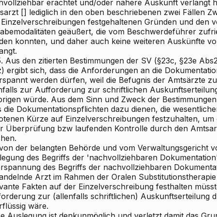
hvollziehbar erachtet und/oder nähere Auskunft verlangt ha
arzt [] lediglich in den oben beschriebenen zwei Fällen Zw
 Einzelverschreibungen festgehaltenen Gründen und den 
abemodalitäten geäußert, die vom Beschwerdeführer zufrie
den konnten, und daher auch keine weiteren Auskünfte 
angt.
5. Aus den zitierten Bestimmungen der SV (§23c, §23e Abs2 
) ergibt sich, dass die Anforderungen an die Dokumentatio
rspannt werden dürfen, weil die Befugnis der Amtsärzte z
nfalls zur Aufforderung zur schriftlichen Auskunftserteilun
brigen würde. Aus dem Sinn und Zweck der Bestimmungen e
s die Dokumentationspflichten dazu dienen, die wesentlich
otenen Kürze auf Einzelverschreibungen festzuhalten, um 
er Überprüfung bzw laufenden Kontrolle durch den Amtsar
hen.
 von der belangten Behörde und vom Verwaltungsgericht
legung des Begriffs der 'nachvollziehbaren Dokumentation' 
rspannung des Begriffs der nachvollziehbaren Dokumentati
andelnde Arzt im Rahmen der Oralen Substitutionstherapie
evante Fakten auf der Einzelverschreibung festhalten müsst
orderung zur (allenfalls schriftlichen) Auskunftserteilung
flüssig wäre.
se Auslegung ist denkunmöglich und verletzt damit das Gru