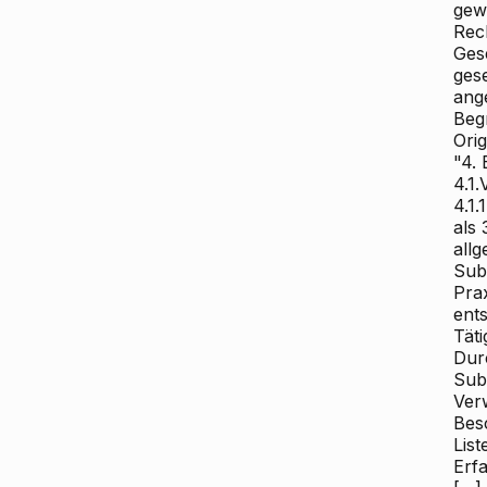
gew
Rec
Ges
ges
ang
Beg
Orig
"4.
4.1
4.1.
als 
allg
Subs
Pra
ent
Täti
Dur
Subs
Ver
Bes
Lis
Erfa