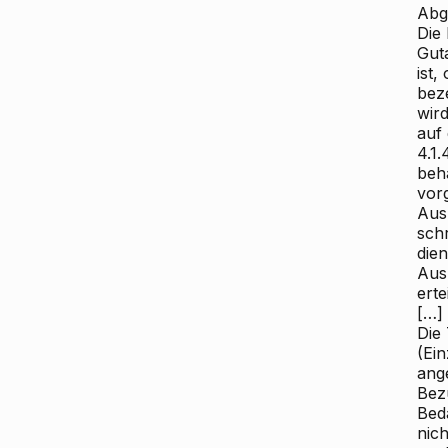
Abg
Die
Gut
ist
beze
wir
auf 
4.1
beh
vor
Aus
schr
dien
Aus
erte
[…]
Die
(Ei
ange
Bezu
Bed
nic