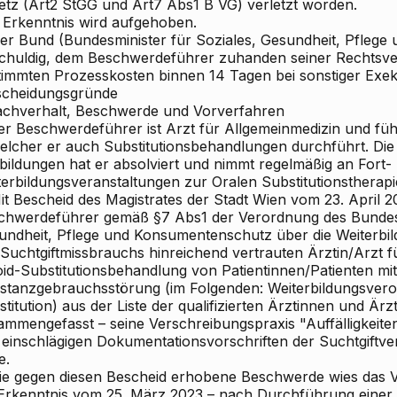
etz (Art2 StGG und Art7 Abs1 B
VG) verletzt worden.
 Erkenntnis wird aufgehoben.
r Bund (Bundesminister für Soziales, Gesundheit, Pfleg
 schuldig, dem Beschwerdeführer zuhanden seiner Rechtsvert
timmten Prozesskosten binnen 14 Tagen bei sonstiger Exek
scheidungsgründe
Sachverhalt, Beschwerde und Vorverfahren
er Beschwerdeführer ist Arzt für Allgemeinmedizin und führ
welcher er auch Substitutionsbehandlungen durchführt. Die 
bildungen hat er absolviert und nimmt regelmäßig an Fort-
erbildungsveranstaltungen zur Oralen Substitutionstherapie
Mit Bescheid des Magistrates der Stadt Wien vom 23. April 
chwerdeführer gemäß §7 Abs1 der Verordnung des Bundesmi
undheit, Pflege und Konsumentenschutz über die Weiterbi
 Suchtgiftmissbrauchs hinreichend vertrauten Ärztin/Arzt f
oid-Substitutionsbehandlung von Patientinnen/Patienten mit
stanzgebrauchsstörung (im Folgenden: Weiterbildungsvero
titution) aus der Liste der qualifizierten Ärztinnen und Ärzt
ammengefasst – seine Verschreibungspraxis "Auffälligkeite
 einschlägigen Dokumentationsvorschriften der Suchtgift
e.
Die gegen diesen Bescheid erhobene
Beschwerde wies das V
 Erkenntnis vom 25. März 2023 – nach Durchführung eine