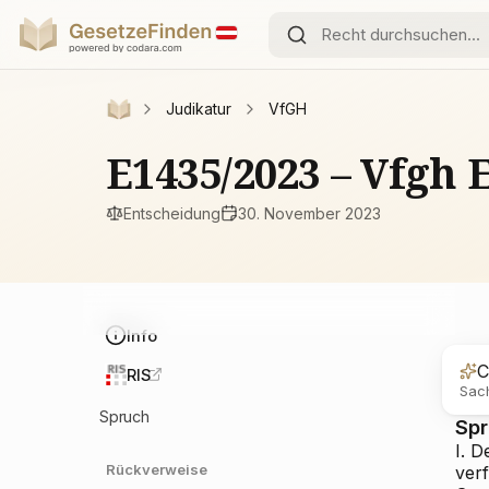
Judikatur
VfGH
E1435/2023 – Vfgh 
Entscheidung
30. November 2023
Info
C
RIS
Sach
Spruch
Sp
I.
De
Rückverweise
ver