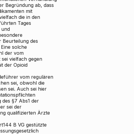
der Begründung ab, dass
ikamenten mit
ielfach die in den
eführten Tages
- und
 besondere
r Beurteilung des
 Eine solche
hl der vom
sei vielfach gegen
t der Opioid
deführer vom regulären
hen sei, obwohl die
en sei. Auch sei hier
ationspflichten
 des §7 Abs1 der
er sei der
g qualifizierten Ärzte
Art144 B
VG gestützte
assungsgesetzlich