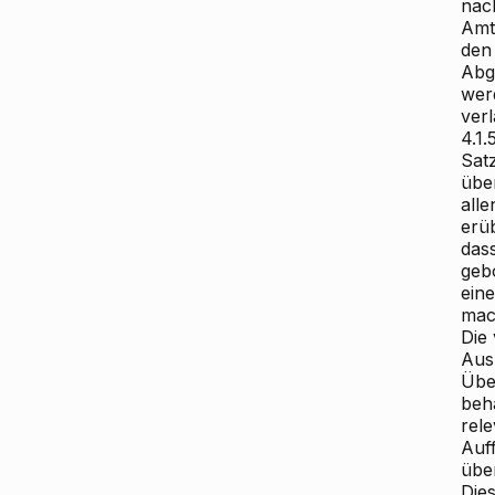
nac
Amts
den
Abg
wer
verl
4.1.
Satz
übe
alle
erü
das
geb
ein
mac
Die
Aus
Übe
beh
rel
Auff
über
Die