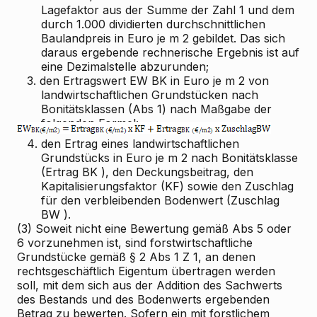
Lagefaktor aus der Summe der Zahl 1 und dem
durch 1.000 dividierten durchschnittlichen
Baulandpreis in Euro je m
2
gebildet. Das sich
daraus ergebende rechnerische Ergebnis ist auf
eine Dezimalstelle abzurunden;
3.
den Ertragswert EW
BK
in Euro je m
2
von
landwirtschaftlichen Grundstücken nach
Bonitätsklassen (Abs 1) nach Maßgabe der
folgenden Formel:
4.
den Ertrag eines landwirtschaftlichen
Grundstücks in Euro je m
2
nach Bonitätsklasse
(Ertrag
BK
), den Deckungsbeitrag, den
Kapitalisierungsfaktor (KF) sowie den Zuschlag
für den verbleibenden Bodenwert (Zuschlag
BW
).
(3) Soweit nicht eine Bewertung gemäß Abs 5 oder
6 vorzunehmen ist, sind forstwirtschaftliche
Grundstücke gemäß § 2 Abs 1 Z 1, an denen
rechtsgeschäftlich Eigentum übertragen werden
soll, mit dem sich aus der Addition des Sachwerts
des Bestands und des Bodenwerts ergebenden
Betrag zu bewerten. Sofern ein mit forstlichem