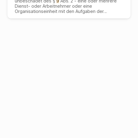
unbeschadet des §
9
Abs. 2 - eine oder mehrere
Dienst- oder Arbeitnehmer oder eine
Organisationseinheit mit den Aufgaben der
…