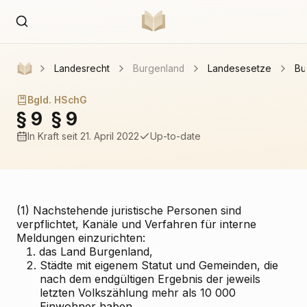
Landesrecht
Burgenland
Landesesetze
Bu
Bgld. HSchG
§ 9
§ 9
In Kraft
seit 21. April 2022
Up-to-date
(1) Nachstehende juristische Personen sind
verpflichtet, Kanäle und Verfahren für interne
Meldungen einzurichten:
1.
das Land Burgenland,
2.
Städte mit eigenem Statut und Gemeinden, die
nach dem endgültigen Ergebnis der jeweils
letzten Volkszählung mehr als 10 000
Einwohner haben,