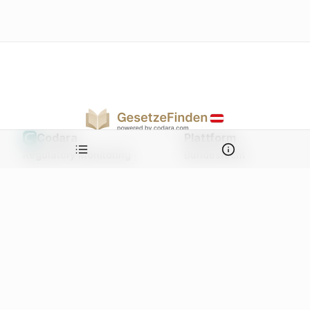
Codara
Plattform
Regulatory Monitoring
Bundesrecht
Judikatur Monitoring
Landesrecht
Legislative Radar
Judikatur
EU-Recht
Kontakt
EU-Judikatur
Case Studies
Events
Über uns
Team
Jobs