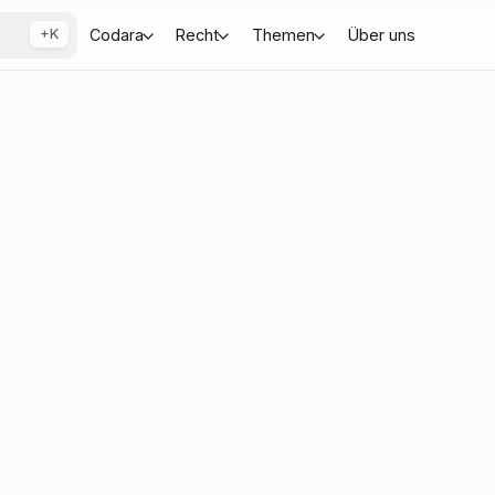
+K
Codara
Recht
Themen
Über uns