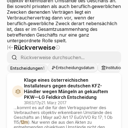
objektiv erkennbaren Umstände des Geschäfts an.
Bei sowohl privaten als auch beruflich‑gewerblichen
Zwecken dienenden Verträgen liegt ein
Verbrauchervertrag dann vor, wenn der
beruflich‑gewerbliche Zweck derart nebensächlich
ist, dass er im Gesamtzusammenhang des
betreffenden Geschäfts nur eine ganz
untergeordnete Rolle spielt.
Rückverweise
Entscheidungsdatum
Institutionen
Entscheidungen
1
Klage eines österreichischen
Installateurs gegen deutschen KFZ-
Händler wegen Mängeln an gekauftem
PKW
—
LG Feldkirch
Entscheidung
3R63/17p
21. März 2017
…
kommt es auf die für den Vertragspartner des
Verbrauchers objektiv erkennbaren Umstände des
Geschäfts an ( Mayr aaO Art 17 EuGVVO Rz 17; 1 Ob
115/
12m
). Nur wenn die aus den Akten zu
entnehmenden objektiven Umstände nicht den