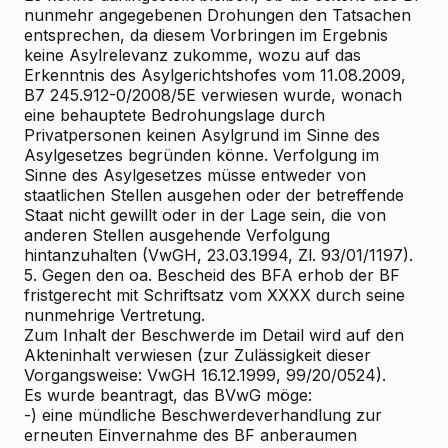
nunmehr angegebenen Drohungen den Tatsachen
entsprechen, da diesem Vorbringen im Ergebnis
keine Asylrelevanz zukomme, wozu auf das
Erkenntnis des Asylgerichtshofes vom 11.08.2009,
B7 245.912-0/2008/5E verwiesen wurde, wonach
eine behauptete Bedrohungslage durch
Privatpersonen keinen Asylgrund im Sinne des
Asylgesetzes begründen könne. Verfolgung im
Sinne des Asylgesetzes müsse entweder von
staatlichen Stellen ausgehen oder der betreffende
Staat nicht gewillt oder in der Lage sein, die von
anderen Stellen ausgehende Verfolgung
hintanzuhalten (VwGH, 23.03.1994, Zl. 93/01/1197).
5. Gegen den oa. Bescheid des BFA erhob der BF
fristgerecht mit Schriftsatz vom XXXX durch seine
nunmehrige Vertretung.
Zum Inhalt der Beschwerde im Detail wird auf den
Akteninhalt verwiesen (zur Zulässigkeit dieser
Vorgangsweise: VwGH 16.12.1999, 99/20/0524).
Es wurde beantragt, das BVwG möge:
-) eine mündliche Beschwerdeverhandlung zur
erneuten Einvernahme des BF anberaumen