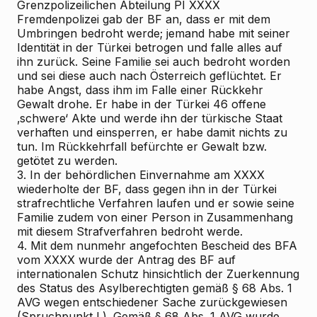
Grenzpolizeilichen Abteilung PI XXXX
Fremdenpolizei gab der BF an, dass er mit dem
Umbringen bedroht werde; jemand habe mit seiner
Identität in der Türkei betrogen und falle alles auf
ihn zurück. Seine Familie sei auch bedroht worden
und sei diese auch nach Österreich geflüchtet. Er
habe Angst, dass ihm im Falle einer Rückkehr
Gewalt drohe. Er habe in der Türkei 46 offene
‚schwere‘ Akte und werde ihn der türkische Staat
verhaften und einsperren, er habe damit nichts zu
tun. Im Rückkehrfall befürchte er Gewalt bzw.
getötet zu werden.
3. In der behördlichen Einvernahme am XXXX
wiederholte der BF, dass gegen ihn in der Türkei
strafrechtliche Verfahren laufen und er sowie seine
Familie zudem von einer Person in Zusammenhang
mit diesem Strafverfahren bedroht werde.
4. Mit dem nunmehr angefochten Bescheid des BFA
vom XXXX wurde der Antrag des BF auf
internationalen Schutz hinsichtlich der Zuerkennung
des Status des Asylberechtigten gemäß § 68 Abs. 1
AVG wegen entschiedener Sache zurückgewiesen
(Spruchpunkt I.). Gemäß § 68 Abs. 1 AVG wurde