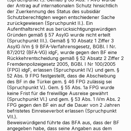
der Antrag auf internationalen Schutz hinsichtlich
der Zuerkennung des Status des subsidiär
Schutzberechtigten wegen entschiedener Sache
zurückgewiesen (Spruchpunkt II.). Ein
Aufenthaltsrecht aus berücksichtigungswürdigen
Gründen gemäß § 57 AsylG wurde nicht erteilt
(Spruchpunkt III.). Gemäß § 10 Absatz 1 Ziffer 3
AsylG iVm § 9 BFA-Verfahrensgesetz, BGBl. I Nr.
87/2012 (BFA-VG) idgF, wurde gegen den BF eine
Rückkehrentscheidung gemäß § 52 Absatz 2 Ziffer 2
Fremdenpolizeigesetz 2005, BGBl. I Nr 100/2005
(FPG) idgF, erlassen (Spruchpunkt IV.) und gem. §
52 Abs. 9 FPG festgestellt, dass die Abschiebung
des BF in die Türkei gem. § 46 FPG zulässig sei
(Spruchpunkt V.). Gem. § 55 Abs. 1a FPG wurde
keine Frist für die freiwillige Ausreise gewährt
(Spruchpunkt VI.) und gem. § 53 Abs. 1 iVm Abs. 2
FPG gegen den BF ein auf die Dauer von 2 Jahren
befristetes Einreiseverbot erlassen (Spruchpunkt
VII.).
Beweiswürdigend führte das BFA aus, dass der BF
angegeben habe, dass seine Angaben aus dem