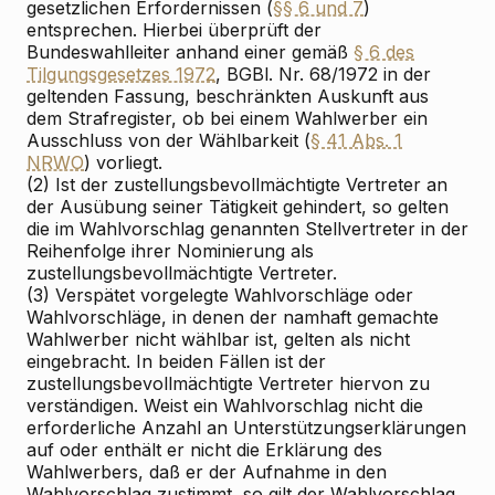
gesetzlichen Erfordernissen (
§§ 6 und 7
)
entsprechen. Hierbei überprüft der
Bundeswahlleiter anhand einer gemäß
§ 6 des
Tilgungsgesetzes 1972
, BGBl. Nr. 68/1972 in der
geltenden Fassung, beschränkten Auskunft aus
dem Strafregister, ob bei einem Wahlwerber ein
Ausschluss von der Wählbarkeit (
§ 41 Abs. 1
NRWO
) vorliegt.
(2) Ist der zustellungsbevollmächtigte Vertreter an
der Ausübung seiner Tätigkeit gehindert, so gelten
die im Wahlvorschlag genannten Stellvertreter in der
Reihenfolge ihrer Nominierung als
zustellungsbevollmächtigte Vertreter.
(3) Verspätet vorgelegte Wahlvorschläge oder
Wahlvorschläge, in denen der namhaft gemachte
Wahlwerber nicht wählbar ist, gelten als nicht
eingebracht. In beiden Fällen ist der
zustellungsbevollmächtigte Vertreter hiervon zu
verständigen. Weist ein Wahlvorschlag nicht die
erforderliche Anzahl an Unterstützungserklärungen
auf oder enthält er nicht die Erklärung des
Wahlwerbers, daß er der Aufnahme in den
Wahlvorschlag zustimmt, so gilt der Wahlvorschlag