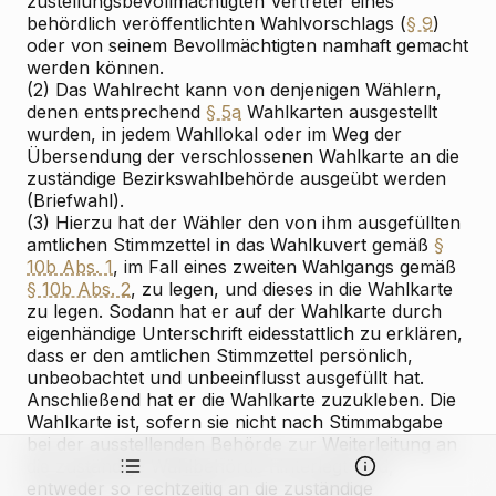
zustellungsbevollmächtigten Vertreter eines
behördlich veröffentlichten Wahlvorschlags (
§ 9
)
oder von seinem Bevollmächtigten namhaft gemacht
werden können.
(2) Das Wahlrecht kann von denjenigen Wählern,
denen entsprechend
§ 5a
Wahlkarten ausgestellt
wurden, in jedem Wahllokal oder im Weg der
Übersendung der verschlossenen Wahlkarte an die
zuständige Bezirkswahlbehörde ausgeübt werden
(Briefwahl).
(3) Hierzu hat der Wähler den von ihm ausgefüllten
amtlichen Stimmzettel in das Wahlkuvert gemäß
§
10b Abs. 1
, im Fall eines zweiten Wahlgangs gemäß
§ 10b Abs. 2
, zu legen, und dieses in die Wahlkarte
zu legen. Sodann hat er auf der Wahlkarte durch
eigenhändige Unterschrift eidesstattlich zu erklären,
dass er den amtlichen Stimmzettel persönlich,
unbeobachtet und unbeeinflusst ausgefüllt hat.
Anschließend hat er die Wahlkarte zuzukleben. Die
Wahlkarte ist, sofern sie nicht nach Stimmabgabe
bei der ausstellenden Behörde zur Weiterleitung an
die zuständige Wahlbehörde hinterlegt wird,
entweder so rechtzeitig an die zuständige