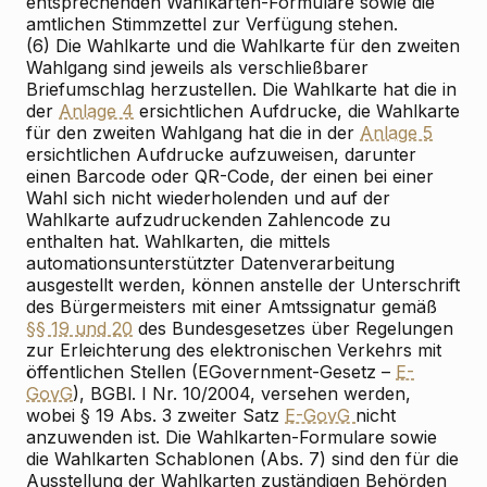
entsprechenden Wahlkarten-Formulare sowie die
amtlichen Stimmzettel zur Verfügung stehen.
(6) Die Wahlkarte und die Wahlkarte für den zweiten
Wahlgang sind jeweils als verschließbarer
Briefumschlag herzustellen. Die Wahlkarte hat die in
der
Anlage 4
ersichtlichen Aufdrucke, die Wahlkarte
für den zweiten Wahlgang hat die in der
Anlage 5
ersichtlichen Aufdrucke aufzuweisen, darunter
einen Barcode oder QR-Code, der einen bei einer
Wahl sich nicht wiederholenden und auf der
Wahlkarte aufzudruckenden Zahlencode zu
enthalten hat. Wahlkarten, die mittels
automationsunterstützter Datenverarbeitung
ausgestellt werden, können anstelle der Unterschrift
des Bürgermeisters mit einer Amtssignatur gemäß
§§ 19 und 20
des Bundesgesetzes über Regelungen
zur Erleichterung des elektronischen Verkehrs mit
öffentlichen Stellen (E
Government-Gesetz –
E-
GovG
), BGBl. I Nr. 10/2004, versehen werden,
wobei § 19 Abs. 3 zweiter Satz
E-GovG
nicht
anzuwenden ist. Die Wahlkarten-Formulare sowie
die Wahlkarten Schablonen (Abs. 7) sind den für die
Ausstellung der Wahlkarten zuständigen Behörden