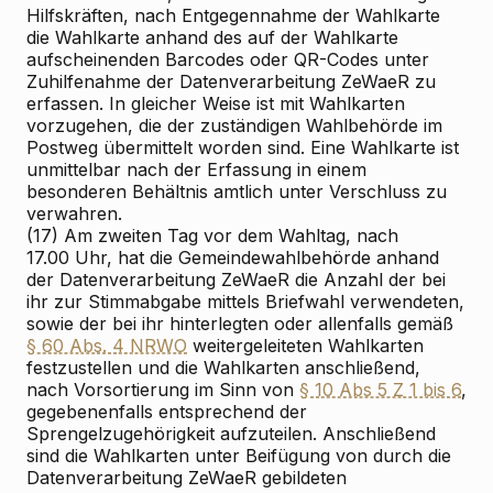
Hilfskräften, nach Entgegennahme der Wahlkarte
die Wahlkarte anhand des auf der Wahlkarte
aufscheinenden Barcodes oder QR-Codes unter
Zuhilfenahme der Datenverarbeitung ZeWaeR zu
erfassen. In gleicher Weise ist mit Wahlkarten
vorzugehen, die der zuständigen Wahlbehörde im
Postweg übermittelt worden sind. Eine Wahlkarte ist
unmittelbar nach der Erfassung in einem
besonderen Behältnis amtlich unter Verschluss zu
verwahren.
(17) Am zweiten Tag vor dem Wahltag, nach
17.00 Uhr, hat die Gemeindewahlbehörde anhand
der Datenverarbeitung ZeWaeR die Anzahl der bei
ihr zur Stimmabgabe mittels Briefwahl verwendeten,
sowie der bei ihr hinterlegten oder allenfalls gemäß
§ 60 Abs. 4 NRWO
weitergeleiteten Wahlkarten
festzustellen und die Wahlkarten anschließend,
nach Vorsortierung im Sinn von
§ 10 Abs 5 Z 1 bis 6
,
gegebenenfalls entsprechend der
Sprengelzugehörigkeit aufzuteilen. Anschließend
sind die Wahlkarten unter Beifügung von durch die
Datenverarbeitung ZeWaeR gebildeten