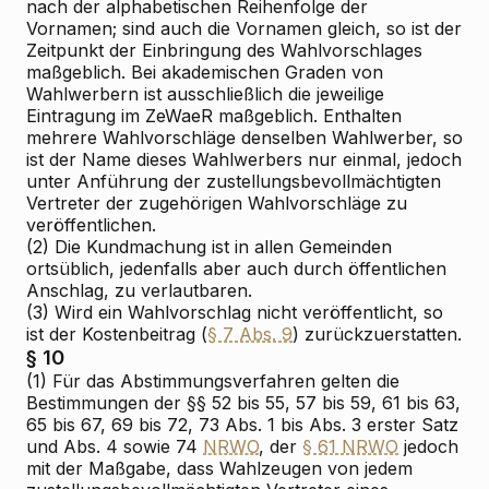
nach der alphabetischen Reihenfolge der
Vornamen; sind auch die Vornamen gleich, so ist der
Zeitpunkt der Einbringung des Wahlvorschlages
maßgeblich. Bei akademischen Graden von
Wahlwerbern ist ausschließlich die jeweilige
Eintragung im ZeWaeR maßgeblich. Enthalten
mehrere Wahlvorschläge denselben Wahlwerber, so
ist der Name dieses Wahlwerbers nur einmal, jedoch
unter Anführung der zustellungsbevollmächtigten
Vertreter der zugehörigen Wahlvorschläge zu
veröffentlichen.
(2) Die Kundmachung ist in allen Gemeinden
ortsüblich, jedenfalls aber auch durch öffentlichen
Anschlag, zu verlautbaren.
(3) Wird ein Wahlvorschlag nicht veröffentlicht, so
ist der Kostenbeitrag (
§ 7 Abs. 9
) zurückzuerstatten.
§ 10
(1) Für das Abstimmungsverfahren gelten die
Bestimmungen der §§ 52 bis 55, 57 bis 59, 61 bis 63,
65 bis 67, 69 bis 72, 73 Abs. 1 bis Abs. 3 erster Satz
und Abs. 4 sowie 74
NRWO
, der
§ 61 NRWO
jedoch
mit der Maßgabe, dass Wahlzeugen von jedem