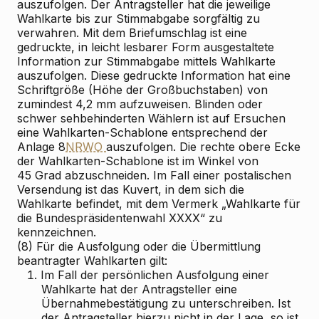
auszufolgen. Der Antragsteller hat die jeweilige
Wahlkarte bis zur Stimmabgabe sorgfältig zu
verwahren. Mit dem Briefumschlag ist eine
gedruckte, in leicht lesbarer Form ausgestaltete
Information zur Stimmabgabe mittels Wahlkarte
auszufolgen. Diese gedruckte Information hat eine
Schriftgröße (Höhe der Großbuchstaben) von
zumindest 4,2 mm aufzuweisen. Blinden oder
schwer sehbehinderten Wählern ist auf Ersuchen
eine Wahlkarten-Schablone entsprechend der
Anlage 8
NRWO
auszufolgen. Die rechte obere Ecke
der Wahlkarten-Schablone ist im Winkel von
45 Grad abzuschneiden. Im Fall einer postalischen
Versendung ist das Kuvert, in dem sich die
Wahlkarte befindet, mit dem Vermerk „Wahlkarte für
die Bundespräsidentenwahl XXXX“ zu
kennzeichnen.
(8) Für die Ausfolgung oder die Übermittlung
beantragter Wahlkarten gilt:
1.
Im Fall der persönlichen Ausfolgung einer
Wahlkarte hat der Antragsteller eine
Übernahmebestätigung zu unterschreiben. Ist
der Antragsteller hierzu nicht in der Lage, so ist