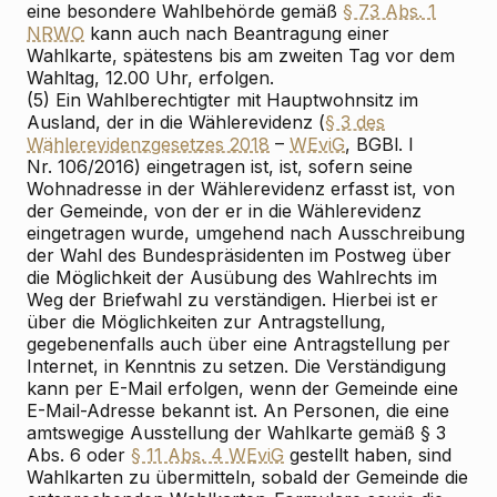
eine besondere Wahlbehörde gemäß
§ 73 Abs. 1
NRWO
kann auch nach Beantragung einer
Wahlkarte, spätestens bis am zweiten Tag vor dem
Wahltag, 12.00 Uhr, erfolgen.
(5) Ein Wahlberechtigter mit Hauptwohnsitz im
Ausland, der in die Wählerevidenz (
§ 3 des
Wählerevidenzgesetzes 2018
–
WEviG
, BGBl. I
Nr. 106/2016) eingetragen ist, ist, sofern seine
Wohnadresse in der Wählerevidenz erfasst ist, von
der Gemeinde, von der er in die Wählerevidenz
eingetragen wurde, umgehend nach Ausschreibung
der Wahl des Bundespräsidenten im Postweg über
die Möglichkeit der Ausübung des Wahlrechts im
Weg der Briefwahl zu verständigen. Hierbei ist er
über die Möglichkeiten zur Antragstellung,
gegebenenfalls auch über eine Antragstellung per
Internet, in Kenntnis zu setzen. Die Verständigung
kann per E-Mail erfolgen, wenn der Gemeinde eine
E-Mail-Adresse bekannt ist. An Personen, die eine
amtswegige Ausstellung der Wahlkarte gemäß § 3
Abs. 6 oder
§ 11 Abs. 4 WEviG
gestellt haben, sind
Wahlkarten zu übermitteln, sobald der Gemeinde die