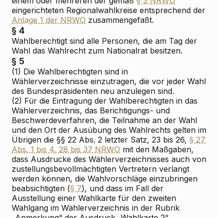
einem oder mehreren der gemäß
§ 3 NRWO
eingerichteten Regionalwahlkreise entsprechend der
Anlage 1 der NRWO
zusammengefaßt.
§ 4
Wahlberechtigt sind alle Personen, die am Tag der
Wahl das Wahlrecht zum Nationalrat besitzen.
§ 5
(1) Die Wahlberechtigten sind in
Wählerverzeichnisse einzutragen, die vor jeder Wahl
des Bundespräsidenten neu anzulegen sind.
(2) Für die Eintragung der Wahlberechtigten in das
Wählerverzeichnis, das Berichtigungs- und
Beschwerdeverfahren, die Teilnahme an der Wahl
und den Ort der Ausübung des Wahlrechts gelten im
Übrigen die §§ 22 Abs. 2 letzter Satz, 23 bis 26,
§ 27
Abs. 1 bis 4, 28 bis 37 NRWO
mit den Maßgaben,
dass Ausdrucke des Wählerverzeichnisses auch von
zustellungsbevollmächtigten Vertretern verlangt
werden können, die Wahlvorschläge einzubringen
beabsichtigten (
§ 7
), und dass im Fall der
Ausstellung einer Wahlkarte für den zweiten
Wahlgang im Wählerverzeichnis in der Rubrik
„Anmerkung“ der Ausdruck „Wahlkarte 2“