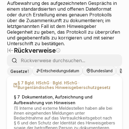
Aufbewahrung des aufgezeichneten Gesprächs in
einem standardisierten und offenen Dateiformat
oder durch Erstellung eines genauen Protokolls
über die Zusammenkunft zu dokumentieren; im
letztgenannten Fall ist dem Hinweisgeber
Gelegenheit zu geben, das Protokoll zu überprüfen
und gegebenenfalls zu korrigieren und mit seiner
Unterschrift zu bestätigen.
Rückverweise
Entscheidungsdatum
Bundesland
Ge
Gesetze
1
§ 7 Bgld. HSchG ·
Bgld. HSchG ·
Burgenländisches Hinweisgeberschutzgesetz
§ 7
Dokumentation, Aufzeichnung und
Aufbewahrung von Hinweisen
(1) Interne und externe Meldestellen haben alle bei
ihnen eingehenden Meldungen unter
Bedachtnahme auf das Vertraulichkeitsgebot nach
§ 6 und den Schutz der Identität des Hinweisgebers
sowie der betroffenen Person zu dokumentieren.