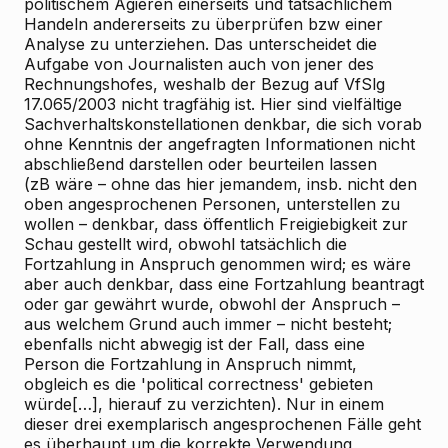
politischem Agieren einerseits und tatsächlichem
Handeln andererseits zu überprüfen bzw einer
Analyse zu unterziehen. Das unterscheidet die
Aufgabe von Journalisten auch von jener des
Rechnungshofes, weshalb der Bezug auf VfSlg
17.065/2003 nicht tragfähig ist. Hier sind vielfältige
Sachverhaltskonstellationen denkbar, die sich vorab
ohne Kenntnis der angefragten Informationen nicht
abschließend darstellen oder beurteilen lassen
(zB wäre – ohne das hier jemandem, insb. nicht den
oben angesprochenen Personen, unterstellen zu
wollen – denkbar, dass öffentlich Freigiebigkeit zur
Schau gestellt wird, obwohl tatsächlich die
Fortzahlung in Anspruch genommen wird; es wäre
aber auch denkbar, dass eine Fortzahlung beantragt
oder gar gewährt wurde, obwohl der Anspruch –
aus welchem Grund auch immer – nicht besteht;
ebenfalls nicht abwegig ist der Fall, dass eine
Person die Fortzahlung in Anspruch nimmt,
obgleich es die 'political correctness' gebieten
würde[…], hierauf zu verzichten). Nur in einem
dieser drei exemplarisch angesprochenen Fälle geht
es überhaupt um die korrekte Verwendung