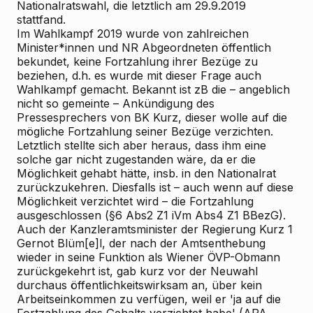
Nationalratswahl, die letztlich am 29.9.2019
stattfand.
Im Wahlkampf 2019 wurde von zahlreichen
Minister*innen und NR
Abgeordneten öffentlich
bekundet, keine Fortzahlung ihrer Bezüge zu
beziehen, d.h. es wurde mit dieser Frage auch
Wahlkampf gemacht. Bekannt ist zB die – angeblich
nicht so gemeinte – Ankündigung des
Pressesprechers von BK Kurz, dieser wolle auf die
mögliche Fortzahlung seiner Bezüge verzichten.
Letztlich stellte sich aber heraus, dass ihm eine
solche gar nicht zugestanden wäre, da er die
Möglichkeit gehabt hätte, insb. in den Nationalrat
zurückzukehren. Diesfalls ist – auch wenn auf diese
Möglichkeit verzichtet wird – die Fortzahlung
ausgeschlossen (§6 Abs2 Z1 iVm Abs4 Z1 BBezG).
Auch der Kanzleramtsminister der Regierung Kurz 1
Gernot Blüm[e]l, der nach der Amtsenthebung
wieder in seine Funktion als Wiener ÖVP-Obmann
zurückgekehrt ist, gab kurz vor der Neuwahl
durchaus öffentlichkeitswirksam an, über kein
Arbeitseinkommen zu verfügen, weil er 'ja auf die