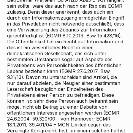
Betroffener (Parteien iSd Art20 Abs3 B
VG) tangiert
sein sollte, wäre das auch nach der Rsp des EGMR
zulässig. Denn dieser anerkennt, dass auch ein
durch den Informationszugang ermöglichter Eingriff
in das Privatleben nicht notwendig ausschließt, dass
eine Verweigerung des Zugangs zur Information
gerechtfertigt ist (EGMR 8.10.2019, Bsw 15.428/16).
Die Öffentlichkeit hat ein Recht auf Information und
dies ist ein wesentliches Recht in einer
demokratischen Gesellschaft, das sich unter
bestimmten Umständen sogar auf Aspekte des
Privatlebens von Persönlichkeiten des öffentlichen
Lebens beziehen kann (EGMR 27.6.2017, Bsw
931/13). Davon zu unterscheiden sind Artikel, die
nur darauf abzielen, die Neugier einer bestimmten
Leserschaft bezüglich der Einzelheiten des
Privatlebens einer Person zu befriedigen. Diese
können, so sehr diese Person auch bekannt sein
möge, nicht als Beitrag zu einer Debatte von
öffentlichem Interesse angesehen werden (EGMR
24.6.2004, 59.320/00 – von Hannover; EGMR
18.1.2011, 39.401/04 – MGN Limited gegen das
Vereinigte Königreich). Insb. in einem solchen Fall ist