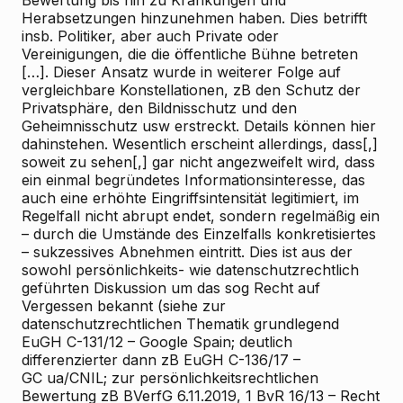
Bewertung bis hin zu Kränkungen und
Herabsetzungen hinzunehmen haben. Dies betrifft
insb. Politiker, aber auch Private oder
Vereinigungen, die die öffentliche Bühne betreten
[…]. Dieser Ansatz wurde in weiterer Folge auf
vergleichbare Konstellationen, zB den Schutz der
Privatsphäre, den Bildnisschutz und den
Geheimnisschutz usw erstreckt. Details können hier
dahinstehen. Wesentlich erscheint allerdings, dass[,]
soweit zu sehen[,] gar nicht angezweifelt wird, dass
ein einmal begründetes Informationsinteresse, das
auch eine erhöhte Eingriffsintensität legitimiert, im
Regelfall nicht abrupt endet, sondern regelmäßig ein
– durch die Umstände des Einzelfalls konkretisiertes
– sukzessives Abnehmen eintritt. Dies ist aus der
sowohl persönlichkeits- wie datenschutzrechtlich
geführten Diskussion um das sog Recht auf
Vergessen bekannt (siehe zur
datenschutzrechtlichen Thematik grundlegend
EuGH C-131/12 – Google Spain; deutlich
differenzierter dann zB EuGH C-136/17 –
GC ua/CNIL; zur persönlichkeitsrechtlichen
Bewertung zB BVerfG 6.11.2019, 1 BvR 16/13 – Recht