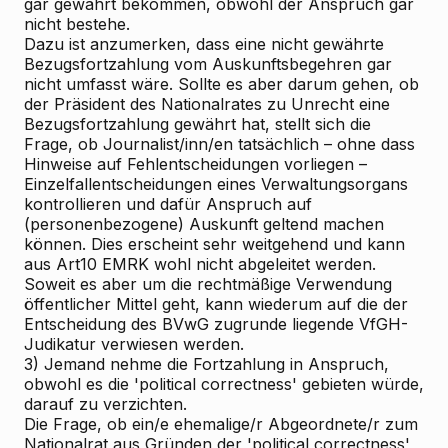
gar gewährt bekommen, obwohl der Anspruch gar
nicht bestehe.
Dazu ist anzumerken, dass eine nicht gewährte
Bezugsfortzahlung vom Auskunftsbegehren gar
nicht umfasst wäre. Sollte es aber darum gehen, ob
der Präsident des Nationalrates zu Unrecht eine
Bezugsfortzahlung gewährt hat, stellt sich die
Frage, ob Journalist/inn/en tatsächlich – ohne dass
Hinweise auf Fehlentscheidungen vorliegen –
Einzelfallentscheidungen eines Verwaltungsorgans
kontrollieren und dafür Anspruch auf
(personenbezogene) Auskunft geltend machen
können. Dies erscheint sehr weitgehend und kann
aus Art10 EMRK wohl nicht abgeleitet werden.
Soweit es aber um die rechtmäßige Verwendung
öffentlicher Mittel geht, kann wiederum auf die der
Entscheidung des BVwG zugrunde liegende VfGH-
Judikatur verwiesen werden.
3) Jemand nehme die Fortzahlung in Anspruch,
obwohl es die 'political correctness' gebieten würde,
darauf zu verzichten.
Die Frage, ob ein/e ehemalige/r Abgeordnete/r zum
Nationalrat aus Gründen der 'political correctness'