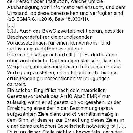
der Person oder Institution, welche um die
Aushändigung von Informationen ansucht, und dem
Umstand, ob diese bereitstehen und verfügbar sind
(zB EGMR 8.11.2016, Bsw 18.030/11).
[…]
3.3.1. Auch das BVwG zweifelt nicht daran, dass der
Beschwerdeführer die grundlegenden
Voraussetzungen für einen konventions- und
verfassungsrechtlich geschützten
Informationsanspruch erfüllt […]. Es dürfte auch
ohne ausführliche Darlegungen klar sein, dass die
Weigerung, ihm die angefragten Informationen zur
Verfügung zu stellen, einen Eingriff in die hieraus
erfließenden grundrechtlichen Verbürgungen
darstellt.
Ein solcher Eingriff ist nach dem materiellen
Gesetzesvorbehalt des Art10 Abs2 EMRK nur
zulässig, wenn er a) gesetzlich vorgesehen, b) der
Erreichung eines der in der Bestimmung taxativ
aufgezählten Ziele dient und c) verhältnismäßig in
dem Sinn ist, dass er zur Erreichung dieses Zieles in
einer demokratischen Gesellschaft notwendig ist […].
Es ist an dieser Stelle nicht zu bezweifeln, dass der